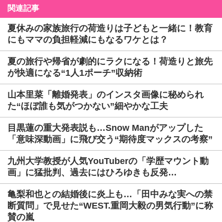
関連記事
夏休みの家族旅行の荷造りは子どもと一緒に！教育
にもママの負担軽減にもなるワケとは？
夏の旅行や帰省が劇的にラクになる！荷造りと旅先
が快適になる“1人1ポーチ”収納術
山本里菜「離婚発表」のインスタ画像に秘められ
た“ほぼ誰も気がつかない”細やかな工夫
目黒蓮の重大発表説も…Snow Manがアップした
「意味深動画」に飛び交う“期待度マックスの考察”
九州大学教授が人気YouTuberの「学歴マウント動
画」に猛批判、過去にはひろゆきも反発…
亀梨和也との結婚後に炎上も…「田中みな実への禁
断質問」で見せた“WEST.重岡大毅の男気行動”に称
賛の嵐