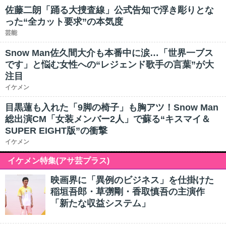
佐藤二朗「踊る大捜査線」公式告知で浮き彫りとな
った“全カット要求”の本気度
芸能
Snow Man佐久間大介も本番中に涙…「世界一ブス
です」と悩む女性への“レジェンド歌手の言葉”が大
注目
イケメン
目黒蓮も入れた「9脚の椅子」も胸アツ！Snow Man
総出演CM「女装メンバー2人」で蘇る“キスマイ＆
SUPER EIGHT版”の衝撃
イケメン
イケメン特集(アサ芸プラス)
映画界に「異例のビジネス」を仕掛けた
稲垣吾郎・草彅剛・香取慎吾の主演作
「新たな収益システム」