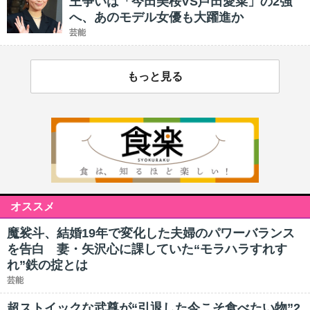
王争いは「今田美桜VS芦田愛菜」の2強
へ、あのモデル女優も大躍進か
芸能
もっと見る
オススメ
魔裟斗、結婚19年で変化した夫婦のパワーバランス
を告白 妻・矢沢心に課していた“モラハラすれす
れ”鉄の掟とは
芸能
超ストイックな武尊が“引退した今こそ食べたい物”2