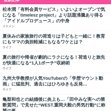
松本潤「有料会員サービス」いよいよオープンで気
になる「timelesz project」より話題沸騰あり得る
「アイドルプロデュース」の中身
イケメン
夏休みの家族旅行の荷造りは子どもと一緒に！教育
にもママの負担軽減にもなるワケとは？
ライフ
夏の旅行や帰省が劇的にラクになる！荷造りと旅先
が快適になる“1人1ポーチ”収納術
ライフ
九州大学教授が人気YouTuberの「学歴マウント動
画」に猛批判、過去にはひろゆきも反発…
ライフ
亀梨和也との結婚後に炎上も…「田中みな実への禁
断質問」で見せた“WEST.重岡大毅の男気行動”に称
賛の嵐