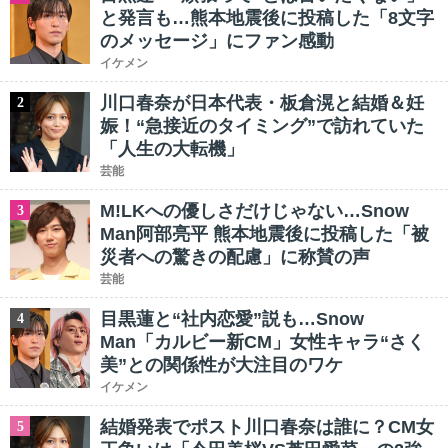
と発言も…熊本地震後に投稿した「8文字
のメッセージ」にファン感動
イケメン
川口春奈が日本代表・板倉滉と結婚＆妊
2
娠！“急接近のタイミング”で訪れていた
「人生の大転機」
芸能
M!LKへの優しさだけじゃない…Snow
3
Man阿部亮平 熊本地震後に投稿した「被
災者への驚きの配慮」に称賛の声
芸能
目黒蓮と“社内恋愛”説も…Snow
4
Man「カルビー新CM」女性キャラ“さく
美”との関係性が大注目のワケ
イケメン
結婚発表でポスト川口春奈は誰に？CM女
5