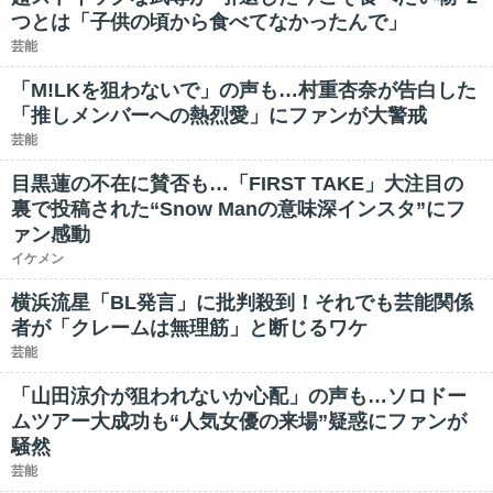
つとは「子供の頃から食べてなかったんで」
芸能
「M!LKを狙わないで」の声も…村重杏奈が告白した
「推しメンバーへの熱烈愛」にファンが大警戒
芸能
目黒蓮の不在に賛否も…「FIRST TAKE」大注目の
裏で投稿された“Snow Manの意味深インスタ”にフ
ァン感動
イケメン
横浜流星「BL発言」に批判殺到！それでも芸能関係
者が「クレームは無理筋」と断じるワケ
芸能
「山田涼介が狙われないか心配」の声も…ソロドー
ムツアー大成功も“人気女優の来場”疑惑にファンが
騒然
芸能