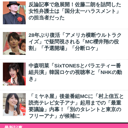
反論記事で急展開！佐藤二朗を詰問した
女性弁護士は「国分太一ハラスメント」
の担当者だった
28年ぶり復活「アメリカ横断ウルトラク
イズ」で疑問視される「MC櫻井翔の役
割」「予選開場」「分断ロケ」
中森明菜「SixTONESとバラエティー番
組共演」韓国ロケの視聴率と「NHKの動
き」
「ミヤネ屋」後釜番組MCに「村上信五と
読売テレビ女子アナ」起用までの「最重
要議論」内幕！「別のタレントと東京の
フリーアナ」が候補に
最新記事