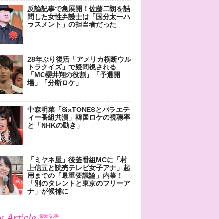
反論記事で急展開！佐藤二朗を詰
問した女性弁護士は「国分太一ハ
ラスメント」の担当者だった
28年ぶり復活「アメリカ横断ウル
トラクイズ」で疑問視される
「MC櫻井翔の役割」「予選開
場」「分断ロケ」
中森明菜「SixTONESとバラエテ
ィー番組共演」韓国ロケの視聴率
と「NHKの動き」
「ミヤネ屋」後釜番組MCに「村
上信五と読売テレビ女子アナ」起
用までの「最重要議論」内幕！
「別のタレントと東京のフリーア
ナ」が候補に
 Article
最新記事