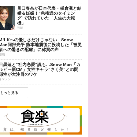
川口春奈が日本代表・板倉滉と結
婚＆妊娠！“急接近のタイミン
グ”で訪れていた「人生の大転
機」
芸能
M!LKへの優しさだけじゃない…Snow
Man阿部亮平 熊本地震後に投稿した「被災
者への驚きの配慮」に称賛の声
芸能
目黒蓮と“社内恋愛”説も…Snow Man「カ
ルビー新CM」女性キャラ“さく美”との関
係性が大注目のワケ
イケメン
もっと見る