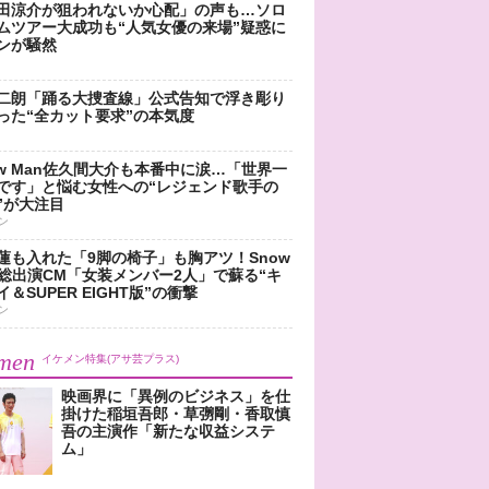
田涼介が狙われないか心配」の声も…ソロ
ムツアー大成功も“人気女優の来場”疑惑に
ンが騒然
二朗「踊る大捜査線」公式告知で浮き彫り
った“全カット要求”の本気度
ow Man佐久間大介も本番中に涙…「世界一
です」と悩む女性への“レジェンド歌手の
”が大注目
ン
蓮も入れた「9脚の椅子」も胸アツ！Snow
n総出演CM「女装メンバー2人」で蘇る“キ
＆SUPER EIGHT版”の衝撃
ン
men
イケメン特集(アサ芸プラス)
映画界に「異例のビジネス」を仕
掛けた稲垣吾郎・草彅剛・香取慎
吾の主演作「新たな収益システ
ム」