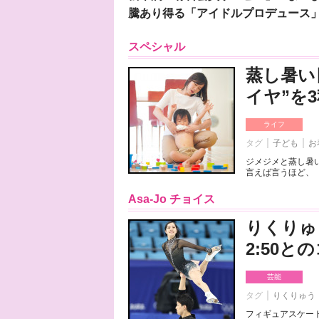
騰あり得る「アイドルプロデュース
スペシャル
蒸し暑い
イヤ”を
ライフ
タグ
子ども
お
ジメジメと蒸し暑
言えば言うほど、「
Asa-Jo チョイス
りくりゅ
2:50
芸能
タグ
りくりゅう
フィギュアスケート