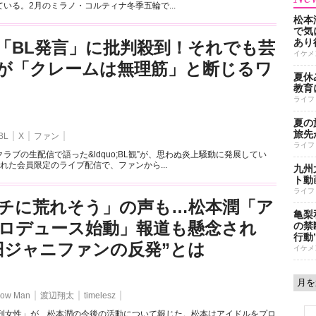
いる。2月のミラノ・コルティナ冬季五輪で...
松本
で気に
あり
「BL発言」に批判殺到！それでも芸
イケメ
が「クレームは無理筋」と断じるワ
夏休
教育
ライフ
夏の
旅先
BL
X
ファン
ライフ
ラブの生配信で語った&ldquo;BL観”が、思わぬ炎上騒動に発展してい
れた会員限定のライブ配信で、ファンから...
九州
ト動
ライフ
チに荒れそう」の声も…松本潤「ア
亀梨
ロデュース始動」報道も懸念され
の禁
行動
旧ジャニファンの反発”とは
イケメ
ow Man
渡辺翔太
timelesz
週刊女性」が、松本潤の今後の活動について報じた。松本はアイドルをプロ