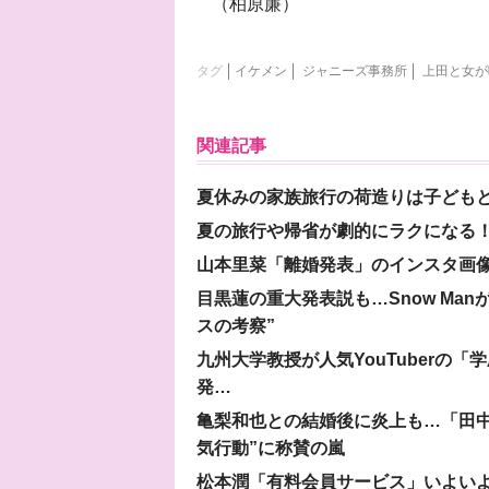
（柏原廉）
タグ
イケメン
ジャニーズ事務所
上田と女が
関連記事
夏休みの家族旅行の荷造りは子ども
夏の旅行や帰省が劇的にラクになる！
山本里菜「離婚発表」のインスタ画像
目黒蓮の重大発表説も…Snow Ma
スの考察”
九州大学教授が人気YouTuberの
発…
亀梨和也との結婚後に炎上も…「田中
気行動”に称賛の嵐
松本潤「有料会員サービス」いよいよオープ