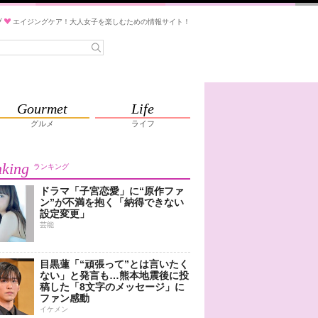
ブ
エイジングケア！大人女子を楽しむための情報サイト！
Gourmet
Life
グルメ
ライフ
king
ランキング
ドラマ「子宮恋愛」に“原作ファ
ン”が不満を抱く「納得できない
設定変更」
芸能
目黒蓮「“頑張って”とは言いたく
ない」と発言も…熊本地震後に投
稿した「8文字のメッセージ」に
ファン感動
イケメン