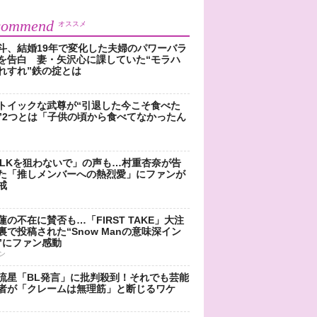
commend
オススメ
斗、結婚19年で変化した夫婦のパワーバラ
を告白 妻・矢沢心に課していた“モラハ
れすれ”鉄の掟とは
トイックな武尊が“引退した今こそ食べた
”2つとは「子供の頃から食べてなかったん
!LKを狙わないで」の声も…村重杏奈が告
た「推しメンバーへの熱烈愛」にファンが
戒
蓮の不在に賛否も…「FIRST TAKE」大注
裏で投稿された“Snow Manの意味深イン
”にファン感動
ン
流星「BL発言」に批判殺到！それでも芸能
者が「クレームは無理筋」と断じるワケ