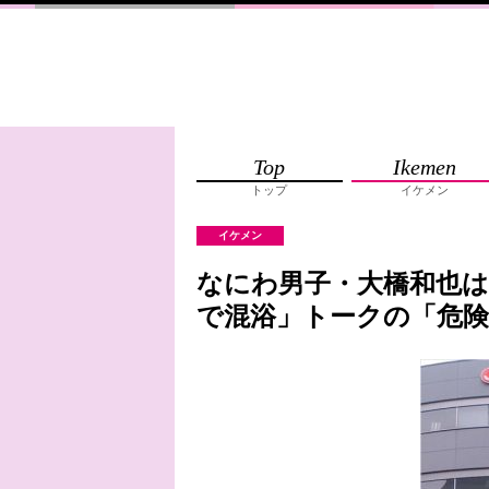
Top
Ikemen
トップ
イケメン
イケメン
なにわ男子・大橋和也は
で混浴」トークの「危険