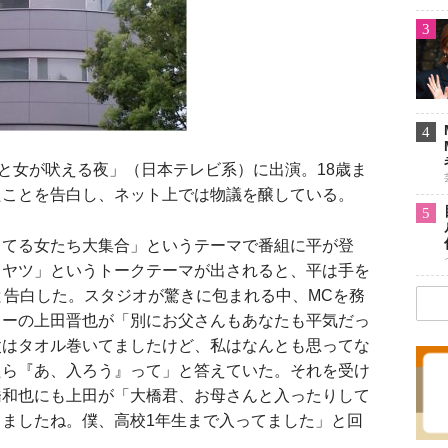
3
4
と女が吠える夜」（日本テレビ系）に出演。18歳ま
たことを告白し、ネット上では物議を醸している。
5
ってる女たち大集合」というテーマで番組に平が登
るヤツ」というトークテーマが出されると、平は手を
と告白した。スタジオが驚きに包まれる中、MCを務
ゅーの上田晋也が「別にお父さんもあなたも平気だっ
父はタオル巻いてましたけど、私はなんとも思ってな
たら『あ、入ろう』って」と答えていた。それを受け
橋和也にも上田が「大橋君、お母さんと入ったりして
ましたね。僕、高校1年生まで入ってました」と回
。