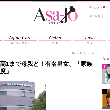
イケメン
ラ
SEARCH
Aging Care
Geino
Love
エイジングケア
芸 能
ラ ブ
2022/11/14 18:14
Ran
高1まで母親と！有名男女、「家族
1
度」
2