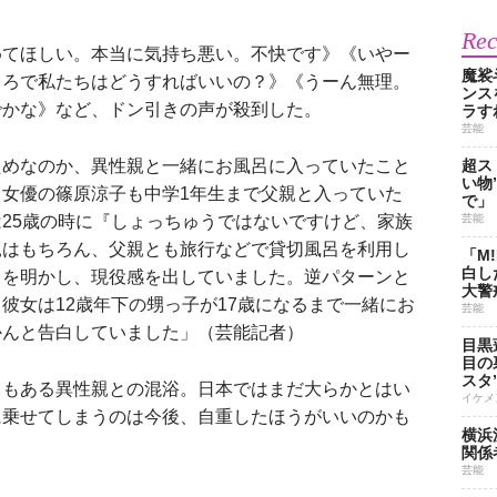
Re
てほしい。本当に気持ち悪い。不快です》《いやー
魔裟
ころで私たちはどうすればいいの？》《うーん無理。
ンス
でかな》など、ドン引きの声が殺到した。
ラす
芸能
ためなのか、異性親と一緒にお風呂に入っていたこと
超ス
い物
女優の篠原涼子も中学1年生まで父親と入っていた
で」
25歳の時に『しょっちゅうではないですけど、家族
芸能
親はもちろん、父親とも旅行などで貸切風呂を利用し
「M
白し
とを明かし、現役感を出していました。逆パターンと
大警
彼女は12歳年下の甥っ子が17歳になるまで一緒にお
芸能
かんと告白していました」（芸能記者）
目黒
目の
スタ
もある異性親との混浴。日本ではまだ大らかとはい
イケメ
に乗せてしまうのは今後、自重したほうがいいのかも
横浜
関係
芸能