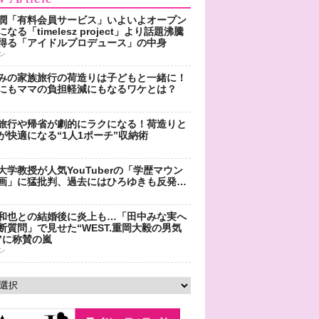
潤「有料会員サービス」いよいよオープン
なる「timelesz project」より話題沸騰
得る「アイドルプロデュース」の中身
ン
みの家族旅行の荷造りは子どもと一緒に！
にもママの負担軽減にもなるワケとは？
旅行や帰省が劇的にラクになる！荷造りと
が快適になる“1人1ポーチ”収納術
大学教授が人気YouTuberの「学歴マウン
画」に猛批判、過去にはひろゆきも反発…
和也との結婚後に炎上も…「田中みな実へ
断質問」で見せた“WEST.重岡大毅の男気
”に称賛の嵐
ン