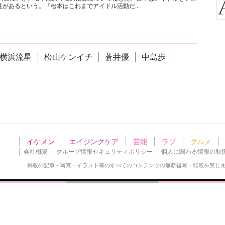
があるという。「松本はこれまでアイドル活動だ...
横浜流星
松山ケンイチ
蒼井優
中島歩
イケメン
エイジングケア
芸能
ラブ
グルメ
会社概要
グループ情報セキュリティポリシー
個人に関わる情報の取
掲載の記事・写真・イラスト等の
すべてのコンテンツの無断複写・転載を禁じ