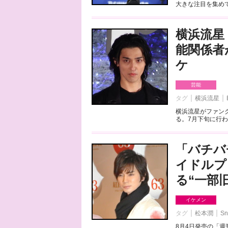
大きな注目を集めて
横浜流星
能関係者
ケ
芸能
タグ
横浜流星
横浜流星がファンク
る。7月下旬に行わ
「バチバ
イドルプ
る“一部
イケメン
タグ
松本潤
Sn
8月4日発売の「