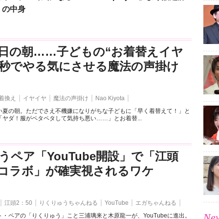
」の中身
日の朝……子どもの“お着替えイヤ
3秒でやる気にさせる魔法の声掛け
着換え
イヤイヤ
魔法の声掛け
Nao Kiyota
い夏の朝。ただでさえ不機嫌になりがちな子どもに「早く着替えて！」と
ヤダ！服がペタペタして気持ち悪い……」とお着替...
うペア「YouTube開設」で「江頭
とのコラボ」が確実視されるワケ
江頭2：50
りくりゅうちゃんねる
YouTube
エガちゃんねる
New
・ペアの「りくりゅう」こと三浦璃来と木原龍一が、YouTubeに進出。