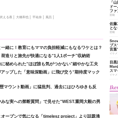
「山
ドー
ファ
芸能
吠える夜
大橋和也
平祐奈
風呂
佐藤
とな
芸能
Sn
ブス
と一緒に！教育にもママの負担軽減にもなるワケとは？
言葉
イケメ
荷造りと旅先が快適になる“1人1ポーチ”収納術
目黒
に秘められた“ほぼ誰も気がつかない”細やかな工夫
Ma
スマイ
nがアップした「意味深動画」に飛び交う“期待度マック
イケメ
Ike
「学歴マウント動画」に猛批判、過去にはひろゆきも反
みな実への禁断質問」で見せた“WEST.重岡大毅の男
ンで気になる「timelesz project」より話題沸