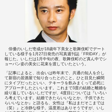
俳優のいしだ壱成が18歳年下美女と歌舞伎町でデート
している様子を1月27日発売の写真週刊誌「FRIDAY」が
報じた。いしだは1月中旬の夜、歌舞伎町のど真ん中でシ
ョーパン姿の美女に花束を渡していたという。
「記事によると、出会いは昨年末で、共通の知人を介し
て新宿の居酒屋で知り合ったとのこと。ひと目見た瞬間
にタイプだったといい、テキーラを飲みまくって必死に
アプローチしたといいます。これまで3度の結婚と離婚を
繰り返しているいしだですが、4度目については『いろい
ろ考えています。結婚できたらいいなとか、子供できた
らいいなとか』と語るも、女性は『私はまだそこまでは
（笑）』と冷静な様子。温度差はありそうですが、いし