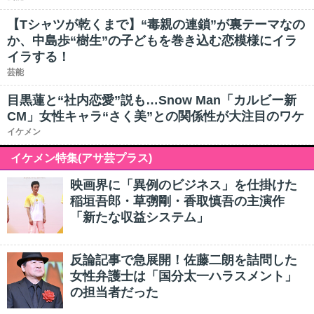
【Tシャツが乾くまで】“毒親の連鎖”が裏テーマなの
か、中島歩“樹生”の子どもを巻き込む恋模様にイラ
イラする！
芸能
目黒蓮と“社内恋愛”説も…Snow Man「カルビー新
CM」女性キャラ“さく美”との関係性が大注目のワケ
イケメン
イケメン特集(アサ芸プラス)
映画界に「異例のビジネス」を仕掛けた
稲垣吾郎・草彅剛・香取慎吾の主演作
「新たな収益システム」
反論記事で急展開！佐藤二朗を詰問した
女性弁護士は「国分太一ハラスメント」
の担当者だった