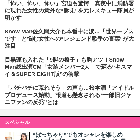
「怖い、怖い、怖い」宮迫も驚愕 真夜中に消防署
に現れた女性の意外な“訴え”を元レスキュー隊員が
明かす
Snow Man佐久間大介も本番中に涙…「世界一ブス
です」と悩む女性への“レジェンド歌手の言葉”が大
注目
目黒蓮も入れた「9脚の椅子」も胸アツ！Snow
Man総出演CM「女装メンバー2人」で蘇る“キスマ
イ＆SUPER EIGHT版”の衝撃
「バチバチに荒れそう」の声も…松本潤「アイドル
プロデュース始動」報道も懸念される“一部旧ジャ
ニファンの反発”とは
スペシャル
“ぽっちゃり”でもオシャレを楽しめ