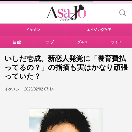
イケメン
エイジングケア
芸 能
ラ ブ
グルメ
ライフ
いしだ壱成、新恋人発覚に「養育費払
ってるの？」の指摘も実はかなり頑張
っていた？
イケメン
2023/02/02 07:14