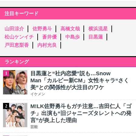
注目キーワード
山田涼介
佐野勇斗
高橋文哉
横浜流星
松山ケンイチ
蒼井優
中島歩
目黒蓮
戸田恵梨香
内村光良
ランキング
目黒蓮と“社内恋愛”説も…Snow
1
Man「カルビー新CM」女性キャラ“さく
美”との関係性が大注目のワケ
イケメン
M!LK佐野勇斗もガチ注意…吉田仁人「ゴ
2
チ」出演も“旧ジャニーズタレントへの発
言”が炎上した理由
芸能