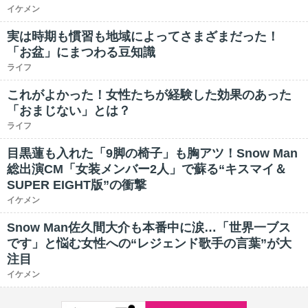
イケメン
実は時期も慣習も地域によってさまざまだった！
「お盆」にまつわる豆知識
ライフ
これがよかった！女性たちが経験した効果のあった
「おまじない」とは？
ライフ
目黒蓮も入れた「9脚の椅子」も胸アツ！Snow Man
総出演CM「女装メンバー2人」で蘇る“キスマイ＆
SUPER EIGHT版”の衝撃
イケメン
Snow Man佐久間大介も本番中に涙…「世界一ブス
です」と悩む女性への“レジェンド歌手の言葉”が大
注目
イケメン