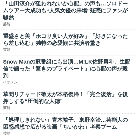
「山田涼介が狙われないか心配」の声も…ソロドー
ムツアー大成功も“人気女優の来場”疑惑にファンが
騒然
芸能
重盛さと美「ホコリ臭い人が好み」「好きになった
ら差し込む」独特の恋愛観に共演者驚き
芸能
Snow Manの冠番組にも出演…M!LK佐野勇斗、生配
信で語った「驚きのプライベート」に心配の声が殺
到
イケメン
草間リチャード敬太が本格復帰！「完全復活」を後
押しする“圧倒的な人徳”
芸能
「処理しきれない」青木裕子、東野幸治…芸能人の
困惑感想で広がる映画「ちいかわ」考察ブーム
芸能