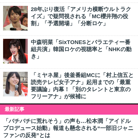
28年ぶり復活「アメリカ横断ウルトラク
イズ」で疑問視される「MC櫻井翔の役
割」「予選開場」「分断ロケ」
中森明菜「SixTONESとバラエティー番
組共演」韓国ロケの視聴率と「NHKの動
き」
「ミヤネ屋」後釜番組MCに「村上信五と
読売テレビ女子アナ」起用までの「最重
要議論」内幕！「別のタレントと東京の
フリーアナ」が候補に
最新記事
「バチバチに荒れそう」の声も…松本潤「アイドル
プロデュース始動」報道も懸念される“一部旧ジャニ
ファンの反発”とは