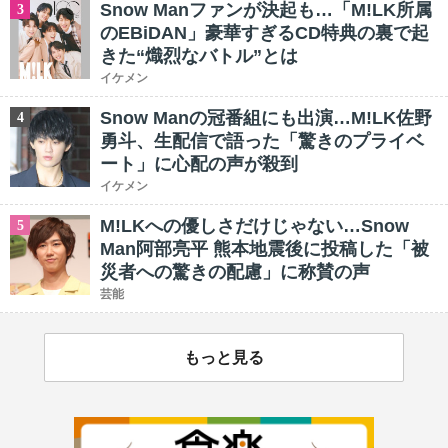
Snow Manファンが決起も…「M!LK所属
3
のEBiDAN」豪華すぎるCD特典の裏で起
きた“熾烈なバトル”とは
イケメン
Snow Manの冠番組にも出演…M!LK佐野
4
勇斗、生配信で語った「驚きのプライベ
ート」に心配の声が殺到
イケメン
M!LKへの優しさだけじゃない…Snow
5
Man阿部亮平 熊本地震後に投稿した「被
災者への驚きの配慮」に称賛の声
芸能
もっと見る