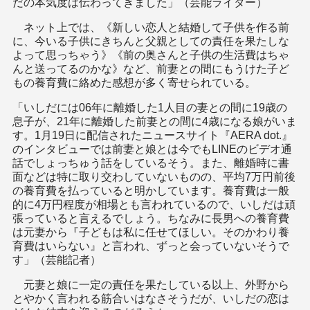
だの本気度は伝わってきました」（芸能ライター）
ネット上では、《新しい恋人と結婚して子供を作る前
に、今いる子供にきちんと父親としての責任を果たしな
よって思っちゃう》《前の奥さんと子供の生活費はちゃ
んと送ってるのかな》など、前妻との間にもうけた子ど
もの養育費に絡めた感想が多く寄せられている。
「いしだには06年に離婚した1人目の妻との間に19歳の
息子が、21年に離婚した前妻との間に4歳になる娘がいま
す。1月19日に配信されたニュースサイト『AERA dot.』
のインタビューでは前妻と娘とは今でもLINEのビデオ通
話でしょっちゅう話をしているそう。また、離婚時に書
面などは特に取り交わしていないものの、平均7万円前後
の養育費を払っていると明かしています。養育費は一般
的に4万円程度が相場とも言われているので、いしだは頑
張っていると言えるでしょう。ちなみに長男への養育費
は元妻から『子どもは私に任せてほしい。そのかわり養
育費はいらない』と言われ、ずっと会っていないそうで
す」（芸能記者）
元妻と娘に一定の責任を果たしている以上、外野から
とやかく言われる筋合いはなさそうだが、いしだの恋は