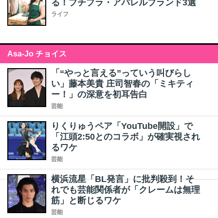
る！プチプラ・アパレルブランド3選
ライフ
Asa-Jo チョイス
「“やっと言える”っていう叫びらし
い」藤本美貴 庄司智春の「ミキティ
ー！」の深意を初耳告白
芸能
りくりゅうペア「YouTube開設」で
「江頭2:50とのコラボ」が確実視され
るワケ
芸能
横浜流星「BL発言」に批判殺到！そ
れでも芸能関係者が「クレームは無理
筋」と断じるワケ
芸能