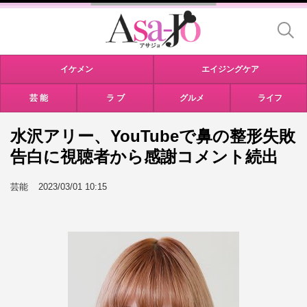
イケメン
エイジングケア
芸 能
ラ ブ
グルメ
ライフ
水沢アリー、YouTubeで鼻の整形失敗
告白に視聴者から感謝コメント続出
芸能
2023/03/01 10:15