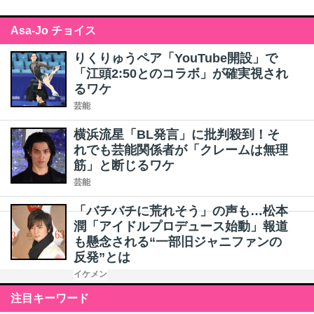
Asa-Jo チョイス
りくりゅうペア「YouTube開設」で
「江頭2:50とのコラボ」が確実視され
るワケ
芸能
横浜流星「BL発言」に批判殺到！そ
れでも芸能関係者が「クレームは無理
筋」と断じるワケ
芸能
「バチバチに荒れそう」の声も…松本
潤「アイドルプロデュース始動」報道
も懸念される“一部旧ジャニファンの
反発”とは
イケメン
注目キーワード