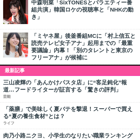
中森明菜「SixTONESとバラエティー番
組共演」韓国ロケの視聴率と「NHKの動
き」
「ミヤネ屋」後釜番組MCに「村上信五と
読売テレビ女子アナ」起用までの「最重
要議論」内幕！「別のタレントと東京の
フリーアナ」が候補に
最新記事
三山凌輝の「あんかけパスタ店」に“客足鈍化”報
道…フードライターが証言する「驚きの評判」
芸能
「薬膳」で美味しく夏バテを撃退！スーパーで買え
る“夏の養生食材”とは？
ライフ
肉乃小路ニクヨ、小学生のなりたい職業ランキング