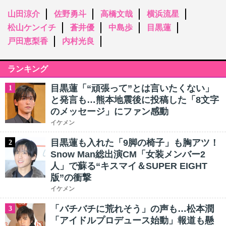
山田涼介
佐野勇斗
高橋文哉
横浜流星
松山ケンイチ
蒼井優
中島歩
目黒蓮
戸田恵梨香
内村光良
ランキング
目黒蓮「“頑張って”とは言いたくない」
1
と発言も…熊本地震後に投稿した「8文字
のメッセージ」にファン感動
イケメン
目黒蓮も入れた「9脚の椅子」も胸アツ！
2
Snow Man総出演CM「女装メンバー2
人」で蘇る“キスマイ＆SUPER EIGHT
版”の衝撃
イケメン
「バチバチに荒れそう」の声も…松本潤
3
「アイドルプロデュース始動」報道も懸