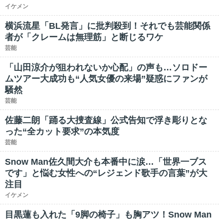
イケメン
横浜流星「BL発言」に批判殺到！それでも芸能関係
者が「クレームは無理筋」と断じるワケ
芸能
「山田涼介が狙われないか心配」の声も…ソロドー
ムツアー大成功も“人気女優の来場”疑惑にファンが
騒然
芸能
佐藤二朗「踊る大捜査線」公式告知で浮き彫りとな
った“全カット要求”の本気度
芸能
Snow Man佐久間大介も本番中に涙…「世界一ブス
です」と悩む女性への“レジェンド歌手の言葉”が大
注目
イケメン
目黒蓮も入れた「9脚の椅子」も胸アツ！Snow Man