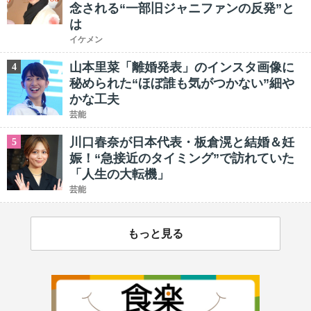
念される“一部旧ジャニファンの反発”と
は
イケメン
山本里菜「離婚発表」のインスタ画像に
4
秘められた“ほぼ誰も気がつかない”細や
かな工夫
芸能
川口春奈が日本代表・板倉滉と結婚＆妊
5
娠！“急接近のタイミング”で訪れていた
「人生の大転機」
芸能
もっと見る