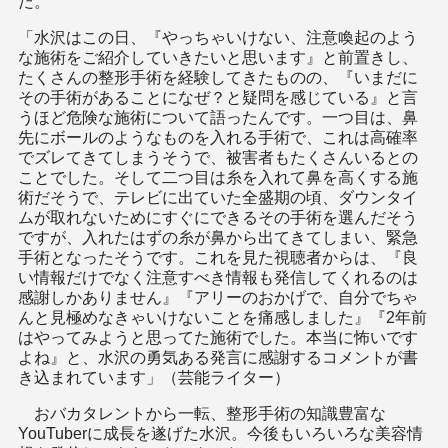
だ。
「水沢はこの日、『やっちゃいけない、注意喚起のよう
な施術をご紹介していきたいと思います』と前置きし、
たくさんの整形手術を経験してきたものの、『いまだに
その手術があることになぜ？と疑問を感じている』と言
うほど危険な施術について語ったんです。一つ目は、鼻
先にボールのようなものを入れる手術で、これは高確率
でズレてきてしまうそうで、被害者もたくさんいるとの
ことでした。そして二つ目は糸を入れて鼻を高くする施
術だそうで、テレビに出ていた全盛期の頃、ダウンタイ
ムが取れないためにすぐにできるその手術を選んだそう
ですが、入れたはずの糸が鼻から出てきてしまい、緊急
手術となったそうです。これを見た視聴者からは、『良
い情報だけでなく注意すべき情報も発信してくれるのは
感謝しかありません』『アリーのおかげで、自分でちゃ
んと見極めなきゃいけないことを痛感しました』『2年前
はやってみようと思ってた施術でした。本当に怖いです
よね』と、水沢の勇気ある発言に感謝するコメントが書
き込まれています」（芸能ライター）
おバカタレントから一転、整形手術の知識豊富な
YouTuberに成長を遂げた水沢。今後もいろいろな美容情