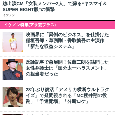
総出演CM「女装メンバー2人」で蘇る“キスマイ＆
SUPER EIGHT版”の衝撃
イケメン
イケメン特集(アサ芸プラス)
映画界に「異例のビジネス」を仕掛けた
稲垣吾郎・草彅剛・香取慎吾の主演作
「新たな収益システム」
反論記事で急展開！佐藤二朗を詰問した
女性弁護士は「国分太一ハラスメント」
の担当者だった
28年ぶり復活「アメリカ横断ウルトラク
イズ」で疑問視される「MC櫻井翔の役
割」「予選開場」「分断ロケ」