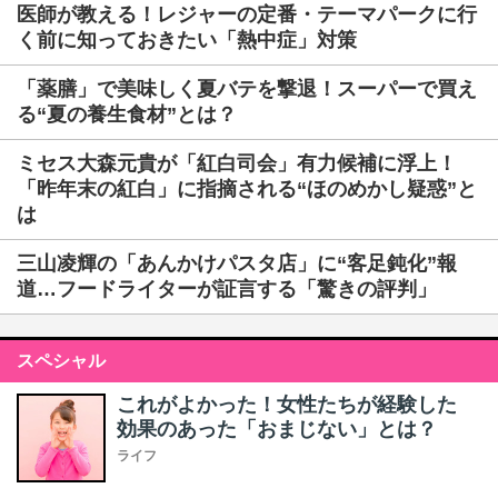
医師が教える！レジャーの定番・テーマパークに行
く前に知っておきたい「熱中症」対策
「薬膳」で美味しく夏バテを撃退！スーパーで買え
る“夏の養生食材”とは？
ミセス大森元貴が「紅白司会」有力候補に浮上！
「昨年末の紅白」に指摘される“ほのめかし疑惑”と
は
三山凌輝の「あんかけパスタ店」に“客足鈍化”報
道…フードライターが証言する「驚きの評判」
スペシャル
これがよかった！女性たちが経験した
効果のあった「おまじない」とは？
ライフ