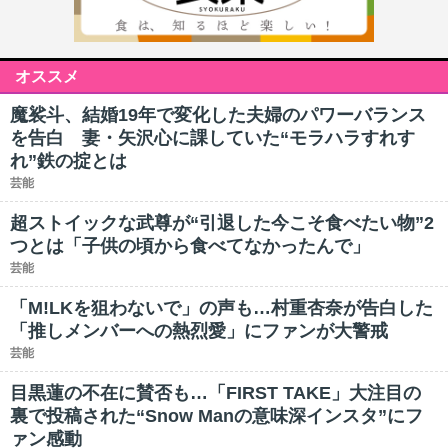
オススメ
魔裟斗、結婚19年で変化した夫婦のパワーバランス
を告白 妻・矢沢心に課していた“モラハラすれす
れ”鉄の掟とは
芸能
超ストイックな武尊が“引退した今こそ食べたい物”2
つとは「子供の頃から食べてなかったんで」
芸能
「M!LKを狙わないで」の声も…村重杏奈が告白した
「推しメンバーへの熱烈愛」にファンが大警戒
芸能
目黒蓮の不在に賛否も…「FIRST TAKE」大注目の
裏で投稿された“Snow Manの意味深インスタ”にフ
ァン感動