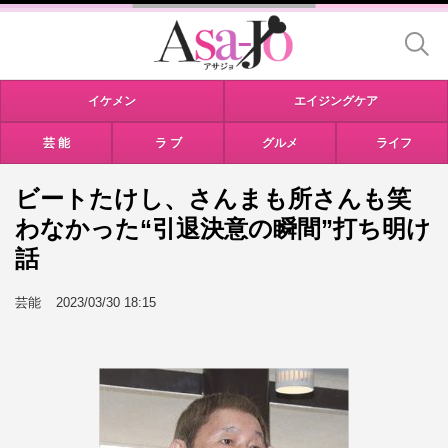
イケメン
エイジングケア
芸 能
ラ ブ
グルメ
ライフ
ビートたけし、さんまも所さんも笑
わなかった“引退決意の瞬間”打ち明け
話
芸能
2023/03/30 18:15