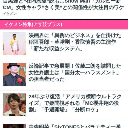
目黒蓮と“社内恋愛”説も…Snow Man「カルビー新
CM」女性キャラ“さく美”との関係性が大注目のワケ
イケメン
イケメン特集(アサ芸プラス)
映画界に「異例のビジネス」を仕掛けた
稲垣吾郎・草彅剛・香取慎吾の主演作
「新たな収益システム」
反論記事で急展開！佐藤二朗を詰問した
女性弁護士は「国分太一ハラスメント」
の担当者だった
28年ぶり復活「アメリカ横断ウルトラク
イズ」で疑問視される「MC櫻井翔の役
割」「予選開場」「分断ロケ」
中森明菜「SixTONESとバラエティー番