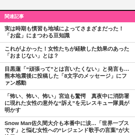
関連記事
実は時期も慣習も地域によってさまざまだった！
「お盆」にまつわる豆知識
これがよかった！女性たちが経験した効果のあった
「おまじない」とは？
目黒蓮「“頑張って”とは言いたくない」と発言も…
熊本地震後に投稿した「8文字のメッセージ」にフ
ァン感動
「怖い、怖い、怖い」宮迫も驚愕 真夜中に消防署
に現れた女性の意外な“訴え”を元レスキュー隊員が
明かす
Snow Man佐久間大介も本番中に涙…「世界一ブス
です」と悩む女性への“レジェンド歌手の言葉”が大