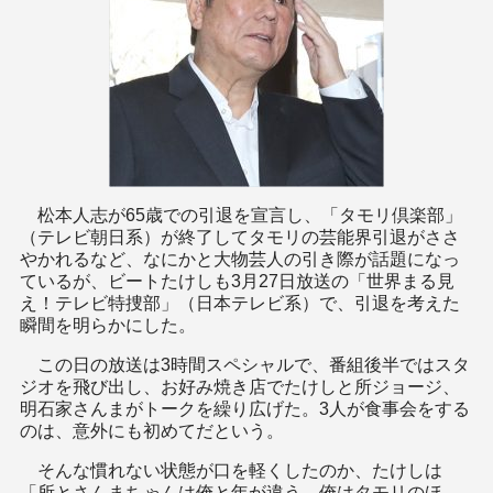
松本人志が65歳での引退を宣言し、「タモリ倶楽部」
（テレビ朝日系）が終了してタモリの芸能界引退がささ
やかれるなど、なにかと大物芸人の引き際が話題になっ
ているが、ビートたけしも3月27日放送の「世界まる見
え！テレビ特捜部」（日本テレビ系）で、引退を考えた
瞬間を明らかにした。
この日の放送は3時間スペシャルで、番組後半ではスタ
ジオを飛び出し、お好み焼き店でたけしと所ジョージ、
明石家さんまがトークを繰り広げた。3人が食事会をする
のは、意外にも初めてだという。
そんな慣れない状態が口を軽くしたのか、たけしは
「所とさんまちゃんは俺と年が違う。俺はタモリのほ