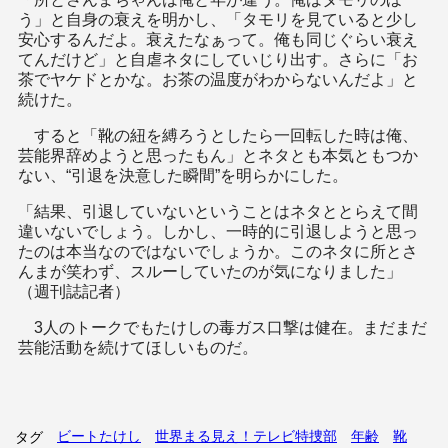
う」と自身の衰えを明かし、「タモリを見ていると少し
安心するんだよ。衰えたなぁって。俺も同じぐらい衰え
てんだけど」と自虐ネタにしていじり出す。さらに「お
茶でヤケドとかな。お茶の温度がわからないんだよ」と
続けた。
すると「靴の紐を縛ろうとしたら一回転した時は俺、
芸能界辞めようと思ったもん」とネタとも本気ともつか
ない、“引退を決意した瞬間”を明らかにした。
「結果、引退していないということはネタととらえて間
違いないでしょう。しかし、一時的に引退しようと思っ
たのは本当なのではないでしょうか。このネタに所とさ
んまが笑わず、スルーしていたのが気になりました」
（週刊誌記者）
3人のトークでもたけしの毒ガス口撃は健在。まだまだ
芸能活動を続けてほしいものだ。
ビートたけし
世界まる見え！テレビ特捜部
年齢
靴
タグ