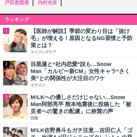
戸田恵梨香
内村光良
ランキング
【医師が解説】季節の変わり目は「抜け
1
毛」が増える！原因となるNG習慣と予防
策とは？
エイジングケア
目黒蓮と“社内恋愛”説も…Snow
2
Man「カルビー新CM」女性キャラ“さく
美”との関係性が大注目のワケ
イケメン
M!LKへの優しさだけじゃない…Snow
3
Man阿部亮平 熊本地震後に投稿した「被
災者への驚きの配慮」に称賛の声
芸能
M!LK佐野勇斗もガチ注意…吉田仁人「ゴ
4