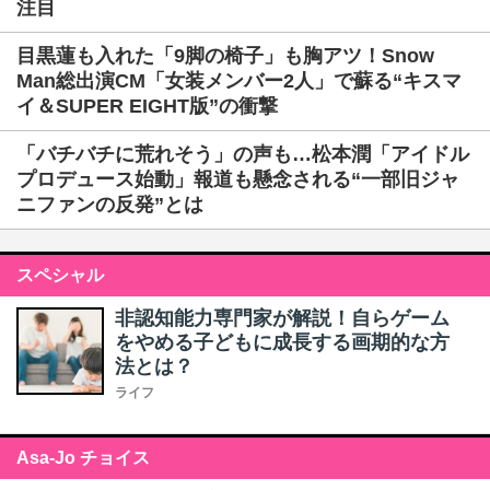
注目
目黒蓮も入れた「9脚の椅子」も胸アツ！Snow
Man総出演CM「女装メンバー2人」で蘇る“キスマ
イ＆SUPER EIGHT版”の衝撃
「バチバチに荒れそう」の声も…松本潤「アイドル
プロデュース始動」報道も懸念される“一部旧ジャ
ニファンの反発”とは
スペシャル
非認知能力専門家が解説！自らゲーム
をやめる子どもに成長する画期的な方
法とは？
ライフ
Asa-Jo チョイス