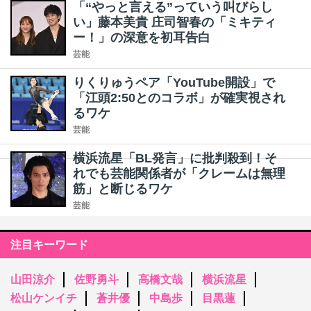
「“やっと言える”っていう叫びらし
い」藤本美貴 庄司智春の「ミキティ
ー！」の深意を初耳告白
芸能
りくりゅうペア「YouTube開設」で
「江頭2:50とのコラボ」が確実視され
るワケ
芸能
横浜流星「BL発言」に批判殺到！そ
れでも芸能関係者が「クレームは無理
筋」と断じるワケ
芸能
注目キーワード
山田涼介
佐野勇斗
高橋文哉
横浜流星
松山ケンイチ
蒼井優
中島歩
目黒蓮