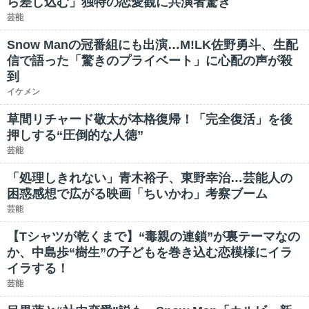
ら差し込む」独特の恋愛観に共演者驚き
芸能
Snow Manの冠番組にも出演…M!LK佐野勇斗、生配
信で語った「驚きのプライベート」に心配の声が殺
到
イケメン
草間リチャード敬太が本格復帰！「完全復活」を後
押しする“圧倒的な人徳”
芸能
「処理しきれない」青木裕子、東野幸治…芸能人の
困惑感想で広がる映画「ちいかわ」考察ブーム
芸能
【Tシャツが乾くまで】“毒親の連鎖”が裏テーマなの
か、中島歩“樹生”の子どもを巻き込む恋模様にイラ
イラする！
芸能