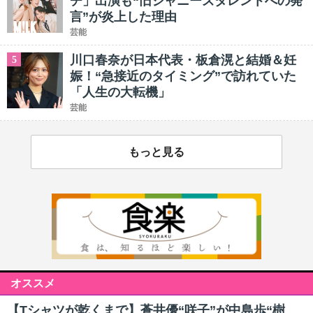
チ」出演も“旧ジャニーズタレントへの発
言”が炎上した理由
芸能
川口春奈が日本代表・板倉滉と結婚＆妊
5
娠！“急接近のタイミング”で訪れていた
「人生の大転機」
芸能
もっと見る
オススメ
【Tシャツが乾くまで】蒼井優“咲子”が中島歩“樹