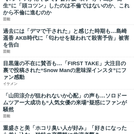
生”に「頭コツン」したのは不倫ではないのか、これ
から不倫に進むのか
芸能
過去には「デマで干された」と感じた時期も…島崎
遥香 AKB時代に「匂わせを疑われて殺害予告」被害
を告白
芸能
目黒蓮の不在に賛否も…「FIRST TAKE」大注目の
裏で投稿された“Snow Manの意味深インスタ”にフ
ァン感動
イケメン
「山田涼介が狙われないか心配」の声も…ソロドー
ムツアー大成功も“人気女優の来場”疑惑にファンが
騒然
芸能
重盛さと美「ホコリ臭い人が好み」「好きになった