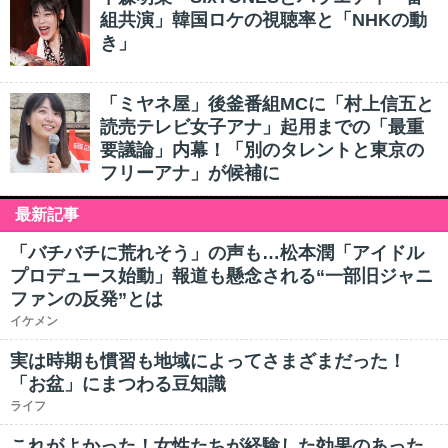
組共演」韓国ロケの視聴率と「NHKの動
き」
「ミヤネ屋」後釜番組MCに「村上信五と
読売テレビ女子アナ」起用までの「最重
要議論」内幕！「別のタレントと東京の
フリーアナ」が候補に
最新記事
「バチバチに荒れそう」の声も…松本潤「アイドル
プロデュース始動」報道も懸念される“一部旧ジャニ
ファンの反発”とは
イケメン
実は時期も慣習も地域によってさまざまだった！
「お盆」にまつわる豆知識
ライフ
これがよかった！女性たちが経験した効果のあった