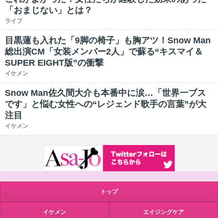
「おまじない」とは？
ライフ
目黒蓮も入れた「9脚の椅子」も胸アツ！Snow Man
総出演CM「女装メンバー2人」で蘇る“キスマイ＆
SUPER EIGHT版”の衝撃
イケメン
Snow Man佐久間大介も本番中に涙…「世界一ブス
です」と悩む女性への“レジェンド歌手の言葉”が大
注目
イケメン
トップ
イケメン
エイジングケア