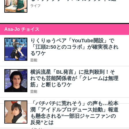
ライフ
Asa-Jo チョイス
りくりゅうペア「YouTube開設」で
「江頭2:50とのコラボ」が確実視され
るワケ
芸能
横浜流星「BL発言」に批判殺到！そ
れでも芸能関係者が「クレームは無理
筋」と断じるワケ
芸能
「バチバチに荒れそう」の声も…松本
潤「アイドルプロデュース始動」報道
も懸念される“一部旧ジャニファンの
反発”とは