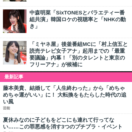
中森明菜「SixTONESとバラエティー番
組共演」韓国ロケの視聴率と「NHKの動
き」
「ミヤネ屋」後釜番組MCに「村上信五と
読売テレビ女子アナ」起用までの「最重
要議論」内幕！「別のタレントと東京の
フリーアナ」が候補に
最新記事
藤本美貴、結婚して「人生終わった」から「めちゃ
めちゃ運がいい」に！ 大転換をもたらした時代の追
い風
芸能
夏休みなのに子どもをどこにも連れて行ってな
い……この罪悪感を消す3つのプチプラ・イベント