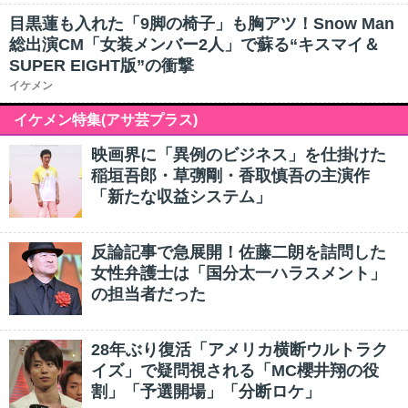
目黒蓮も入れた「9脚の椅子」も胸アツ！Snow Man
総出演CM「女装メンバー2人」で蘇る“キスマイ＆
SUPER EIGHT版”の衝撃
イケメン
イケメン特集(アサ芸プラス)
映画界に「異例のビジネス」を仕掛けた
稲垣吾郎・草彅剛・香取慎吾の主演作
「新たな収益システム」
反論記事で急展開！佐藤二朗を詰問した
女性弁護士は「国分太一ハラスメント」
の担当者だった
28年ぶり復活「アメリカ横断ウルトラク
イズ」で疑問視される「MC櫻井翔の役
割」「予選開場」「分断ロケ」