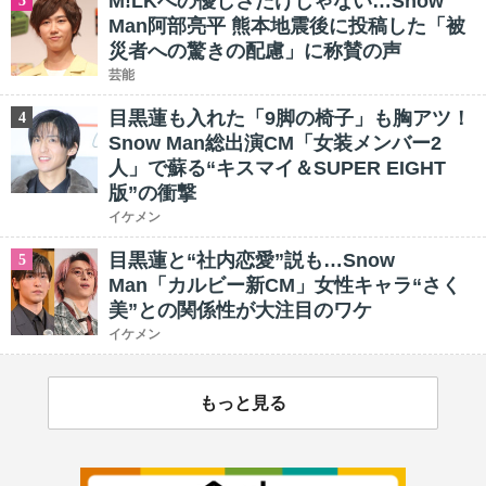
M!LKへの優しさだけじゃない…Snow
3
Man阿部亮平 熊本地震後に投稿した「被
災者への驚きの配慮」に称賛の声
芸能
目黒蓮も入れた「9脚の椅子」も胸アツ！
4
Snow Man総出演CM「女装メンバー2
人」で蘇る“キスマイ＆SUPER EIGHT
版”の衝撃
イケメン
目黒蓮と“社内恋愛”説も…Snow
5
Man「カルビー新CM」女性キャラ“さく
美”との関係性が大注目のワケ
イケメン
もっと見る