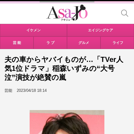
イケメン
エイジングケア
芸 能
ラ ブ
グルメ
ライフ
夫の車からヤバイものが…「TVer人
気1位ドラマ」稲森いずみの“大号
泣”演技が絶賛の嵐
芸能
2023/04/18 18:14