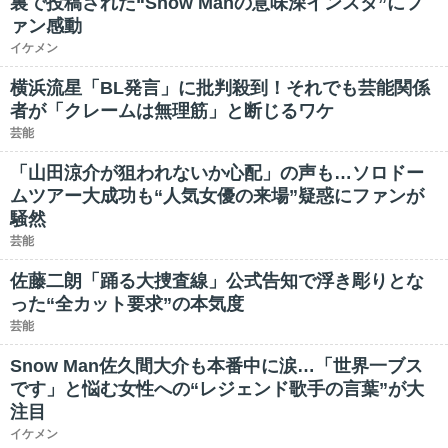
裏で投稿された“Snow Manの意味深インスタ”にフ
ァン感動
イケメン
横浜流星「BL発言」に批判殺到！それでも芸能関係
者が「クレームは無理筋」と断じるワケ
芸能
「山田涼介が狙われないか心配」の声も…ソロドー
ムツアー大成功も“人気女優の来場”疑惑にファンが
騒然
芸能
佐藤二朗「踊る大捜査線」公式告知で浮き彫りとな
った“全カット要求”の本気度
芸能
Snow Man佐久間大介も本番中に涙…「世界一ブス
です」と悩む女性への“レジェンド歌手の言葉”が大
注目
イケメン