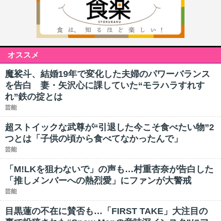
オススメ
魔裟斗、結婚19年で変化した夫婦のパワーバランス
を告白 妻・矢沢心に課していた“モラハラすれす
れ”鉄の掟とは
芸能
超ストイックな武尊が“引退した今こそ食べたい物”2
つとは「子供の頃から食べてなかったんで」
芸能
「M!LKを狙わないで」の声も…村重杏奈が告白した
「推しメンバーへの熱烈愛」にファンが大警戒
芸能
目黒蓮の不在に賛否も…「FIRST TAKE」大注目の