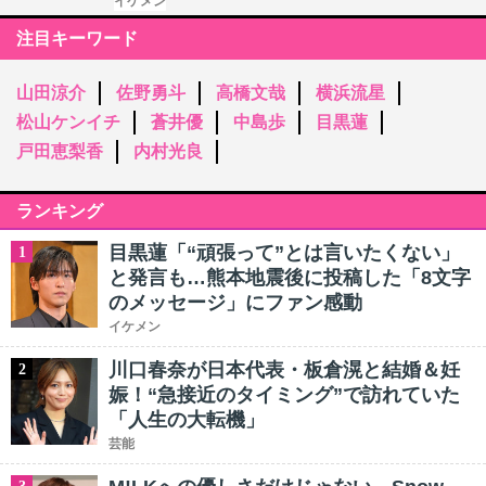
イケメン
注目キーワード
山田涼介
佐野勇斗
高橋文哉
横浜流星
松山ケンイチ
蒼井優
中島歩
目黒蓮
戸田恵梨香
内村光良
ランキング
目黒蓮「“頑張って”とは言いたくない」
1
と発言も…熊本地震後に投稿した「8文字
のメッセージ」にファン感動
イケメン
川口春奈が日本代表・板倉滉と結婚＆妊
2
娠！“急接近のタイミング”で訪れていた
「人生の大転機」
芸能