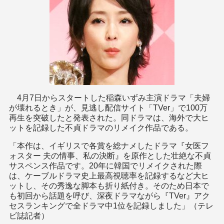
4月7日からスタートした稲森いずみ主演ドラマ「夫婦
が壊れるとき」が、見逃し配信サイト「TVer」で100万
再生を突破したと発表された。同ドラマは、海外で大ヒ
ットを記録した不貞ドラマのリメイク作品である。
「本作は、イギリスで各賞を総ナメしたドラマ『女医フ
ォスター 夫の情事、私の決断』を原作とした壮絶な不貞
サスペンス作品です。20年に韓国でリメイクされた際
は、ケーブルドラマ史上最高視聴率を記録するなど大ヒ
ットし、その秀逸な脚本も折り紙付き。そのため日本で
も初回から話題を呼び、深夜ドラマながら『TVer』アク
セスランキングで全ドラマ中1位を記録しました」（テレ
ビ誌記者）