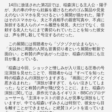
14日に放送された第2話では、稲森演じる主人公・陽子
が、夫の車の中から妊娠を避けるためのゴム製品や見覚
えのないスマホを見つけるという展開が描かれた。陽子
はそのスマホから、夫と不貞相手の親密写真や、不貞に
加担する友人らのメール履歴を発見。夫だけでなく、信
頼する友人たちにまで裏切られていたことを知った彼女
は、声を押し殺して号泣するのだった。
この展開には視聴者から「ゾクゾクが止まらない」
「夫以外に周囲の人間も皆裏切り者という展開が斬新で
面白い」と称賛の声があがったほか、稲森の演技にも注
目が集まっている。
「稲森は今回、ショックと憎しみが入り混じる圧巻の号
泣演技を見せたことで、視聴者からは『すべてを知った
時の稲森さんの演技がうますぎる』『画面にグイグイと
惹き込まれた』『演技が凄すぎて、もらい泣きしてしま
った』などと称賛の声が飛び交うことに。また、稲森の
演技に関しては、原作元であるイギリス・BBCのプロデ
ューサーも『主演キャストの皆さんが見事な演技をして
いますが、中でも稲森いずみさんは特別で、彼女から目
を離すことができません』と絶賛コメントを送っていま