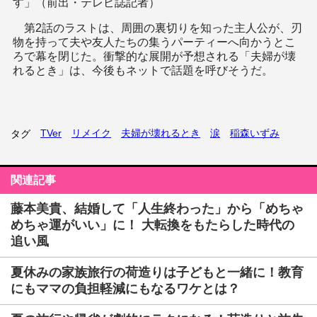
す」（前出・テレビ誌記者）
第2話のラストは、周囲の裏切りを知った主人公が、刃
物を持って夫や友人たちの集うパーティーへ向かうとこ
ろで幕を閉じた。衝撃的な展開が予想される「夫婦が壊
れるとき」は、今後もネットで話題を呼びそうだ。
TVer
リメイク
夫婦が壊れるとき
涙
稲森いずみ
タグ
関連記事
藤本美貴、結婚して「人生終わった」から「めちゃ
めちゃ運がいい」に！ 大転換をもたらした時代の
追い風
夏休みの家族旅行の荷造りは子どもと一緒に！教育
にもママの負担軽減にもなるワケとは？