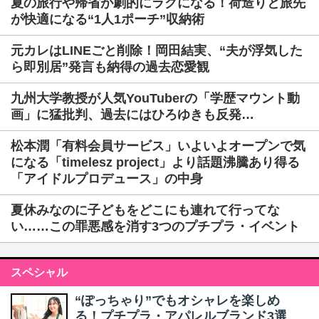
夏の旅行や帰省が劇的にラクになる！荷造りと旅先
が快適になる“1人1ポーチ”収納術
元カレはLINEごと削除！岡田結実、“夫が浮気した
ら即別居”発言も納得の過去恋愛観
九州大学教授が人気YouTuberの「学歴マウント動
画」に猛批判、過去にはひろゆきも反発…
松本潤「有料会員サービス」いよいよオープンで気
になる「timelesz project」より話題沸騰あり得る
「アイドルプロデュース」の中身
夏休みなのに子どもをどこにも連れて行ってな
い……この罪悪感を消す3つのプチプラ・イベント
スペシャル
“ぽっちゃり”でもオシャレを楽しめ
る！プチプラ・アパレルブランド3選