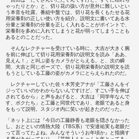
ゃったりとか」と、切り花の扱い方が意外に難しいとい
う本音を吐露。番組中盤では、切り花を長くもたせる花
用栄養剤の正しい使い方を紹介。説明文に書いてある水
分量と栄養剤の分量を正しく入れることがポイントで、
栄養剤を多めに入れてしまうと花が弱ってしまうことも
あるとのことだった。
そんなレクチャーを受けている時に、大吉が大きく腕
を前に伸ばして切り花用栄養剤の説明文を読み「ああ、
見えん！」と叫ぶ姿をカメラがとらえる。と、次の瞬
間、大吉と同じポーズで、切り花用栄養剤の説明文を読
もうとしている工藤の姿がカメラにとらえられたのだ。
レクチャーしていた佐々木芳史アナが「工藤さんをイ
ジっていいのかわからないんですけど、すごい手を伸ば
されてるから」と声をあげると、大吉は「同学年なんで
す、ボクたち」と工藤と同世代であり、老眼であると身
をもって説明。スタジオ内に笑いが起きたのだった。
「ネット上には『今日の工藤静香も老眼を隠さなかった
し、おとといの情熱大陸（TBS系）で安達祐実も老眼だ
って言ってたよね。みんなそういうお年頃か』と指摘す
る声があがっており、『芸能人もちゃんと年とってる』