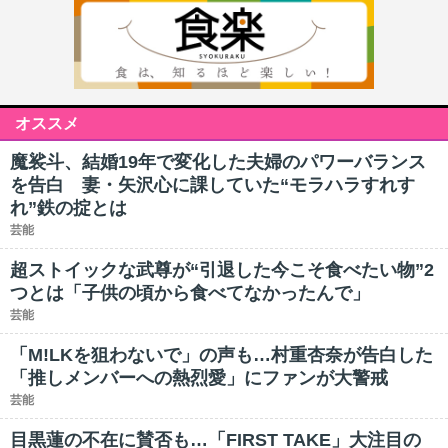
オススメ
魔裟斗、結婚19年で変化した夫婦のパワーバランス
を告白 妻・矢沢心に課していた“モラハラすれす
れ”鉄の掟とは
芸能
超ストイックな武尊が“引退した今こそ食べたい物”2
つとは「子供の頃から食べてなかったんで」
芸能
「M!LKを狙わないで」の声も…村重杏奈が告白した
「推しメンバーへの熱烈愛」にファンが大警戒
芸能
目黒蓮の不在に賛否も…「FIRST TAKE」大注目の