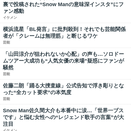
裏で投稿された“Snow Manの意味深インスタ”にフ
ァン感動
イケメン
横浜流星「BL発言」に批判殺到！それでも芸能関係
者が「クレームは無理筋」と断じるワケ
芸能
「山田涼介が狙われないか心配」の声も…ソロドー
ムツアー大成功も“人気女優の来場”疑惑にファンが
騒然
芸能
佐藤二朗「踊る大捜査線」公式告知で浮き彫りとな
った“全カット要求”の本気度
芸能
Snow Man佐久間大介も本番中に涙…「世界一ブス
です」と悩む女性への“レジェンド歌手の言葉”が大
注目
イケメン