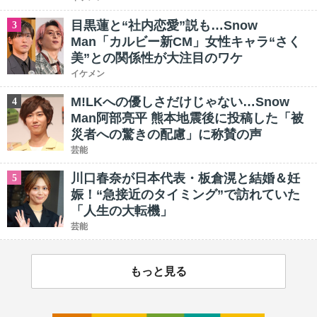
目黒蓮と“社内恋愛”説も…Snow
3
Man「カルビー新CM」女性キャラ“さく
美”との関係性が大注目のワケ
イケメン
M!LKへの優しさだけじゃない…Snow
4
Man阿部亮平 熊本地震後に投稿した「被
災者への驚きの配慮」に称賛の声
芸能
川口春奈が日本代表・板倉滉と結婚＆妊
5
娠！“急接近のタイミング”で訪れていた
「人生の大転機」
芸能
もっと見る