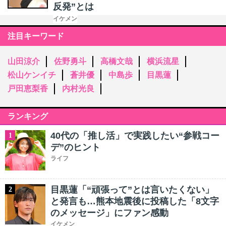
反発”とは
イケメン
注目キーワード
山田涼介
佐野勇斗
高橋文哉
横浜流星
松山ケンイチ
蒼井優
中島歩
目黒蓮
戸田恵梨香
内村光良
ランキング
40代の「推し活」で実践したい“参戦コー
1
デ”のヒント
ライフ
目黒蓮「“頑張って”とは言いたくない」
2
と発言も…熊本地震後に投稿した「8文字
のメッセージ」にファン感動
イケメン