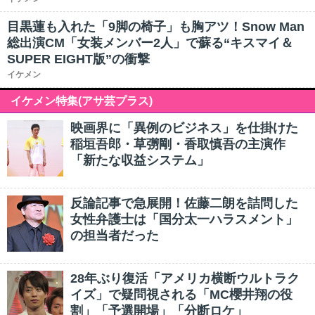
目黒蓮も入れた「9脚の椅子」も胸アツ！Snow Man
総出演CM「女装メンバー2人」で蘇る“キスマイ＆
SUPER EIGHT版”の衝撃
イケメン
イケメン特集(アサ芸プラス)
映画界に「異例のビジネス」を仕掛けた
稲垣吾郎・草彅剛・香取慎吾の主演作
「新たな収益システム」
反論記事で急展開！佐藤二朗を詰問した
女性弁護士は「国分太一ハラスメント」
の担当者だった
28年ぶり復活「アメリカ横断ウルトラク
イズ」で疑問視される「MC櫻井翔の役
割」「予選開場」「分断ロケ」