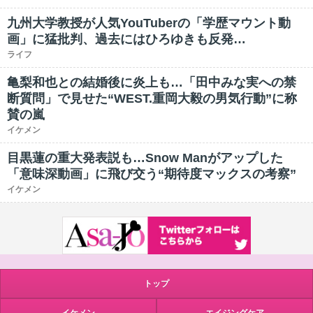
九州大学教授が人気YouTuberの「学歴マウント動
画」に猛批判、過去にはひろゆきも反発…
ライフ
亀梨和也との結婚後に炎上も…「田中みな実への禁
断質問」で見せた“WEST.重岡大毅の男気行動”に称
賛の嵐
イケメン
目黒蓮の重大発表説も…Snow Manがアップした
「意味深動画」に飛び交う“期待度マックスの考察”
イケメン
トップ