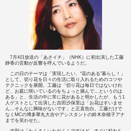
7月4日放送の「あさイチ」（NHK）に初出演した工藤
静香の言動が反響を呼んでいるようだ。
この日のテーマは「実現したい、“花のある”暮らし！」
として、切り花を日々の生活に取り入れるためのコツや
テクニックを展開。工藤は「切り花は毎日ではないけれ
ど、お庭に咲いているのをちょっと摘んで…というのは
ある」と、生活の中に常に花があると明かしたが、もう1
人ゲストとして出演した吉田沙保里は「お花はすいませ
ん…そんなに興味がないです」と正直告白。工藤だけで
なくMCの博多華丸大吉やアシスタントの鈴木奈穂子アナ
までを笑わせた。
吉田は「たくさんいただくんですけど、すぐに枯れち