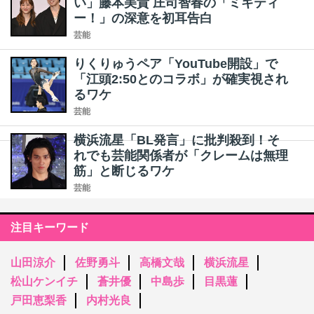
い」藤本美貴 庄司智春の「ミキティ
ー！」の深意を初耳告白
芸能
りくりゅうペア「YouTube開設」で
「江頭2:50とのコラボ」が確実視され
るワケ
芸能
横浜流星「BL発言」に批判殺到！そ
れでも芸能関係者が「クレームは無理
筋」と断じるワケ
芸能
注目キーワード
山田涼介
佐野勇斗
高橋文哉
横浜流星
松山ケンイチ
蒼井優
中島歩
目黒蓮
戸田恵梨香
内村光良