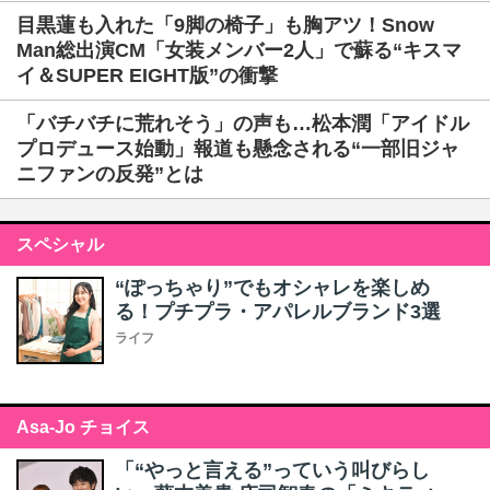
目黒蓮も入れた「9脚の椅子」も胸アツ！Snow
Man総出演CM「女装メンバー2人」で蘇る“キスマ
イ＆SUPER EIGHT版”の衝撃
「バチバチに荒れそう」の声も…松本潤「アイドル
プロデュース始動」報道も懸念される“一部旧ジャ
ニファンの反発”とは
スペシャル
“ぽっちゃり”でもオシャレを楽しめ
る！プチプラ・アパレルブランド3選
ライフ
Asa-Jo チョイス
「“やっと言える”っていう叫びらし