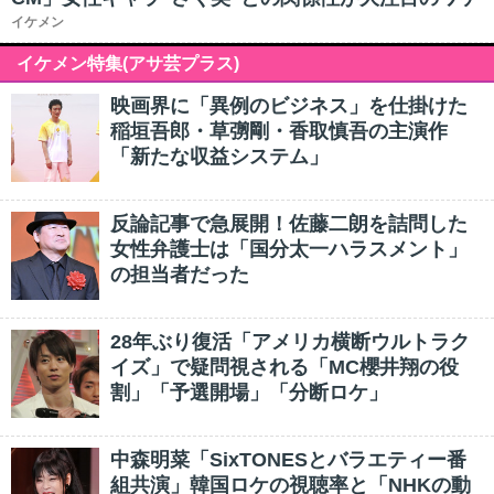
イケメン
イケメン特集(アサ芸プラス)
映画界に「異例のビジネス」を仕掛けた
稲垣吾郎・草彅剛・香取慎吾の主演作
「新たな収益システム」
反論記事で急展開！佐藤二朗を詰問した
女性弁護士は「国分太一ハラスメント」
の担当者だった
28年ぶり復活「アメリカ横断ウルトラク
イズ」で疑問視される「MC櫻井翔の役
割」「予選開場」「分断ロケ」
中森明菜「SixTONESとバラエティー番
組共演」韓国ロケの視聴率と「NHKの動