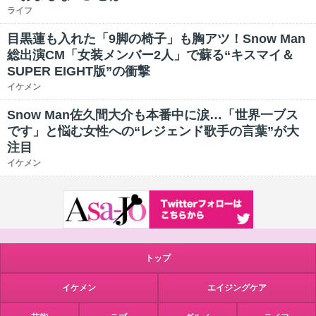
ライフ
目黒蓮も入れた「9脚の椅子」も胸アツ！Snow Man
総出演CM「女装メンバー2人」で蘇る“キスマイ＆
SUPER EIGHT版”の衝撃
イケメン
Snow Man佐久間大介も本番中に涙…「世界一ブス
です」と悩む女性への“レジェンド歌手の言葉”が大
注目
イケメン
トップ
イケメン
エイジングケア