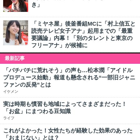
き」
「ミヤネ屋」後釜番組MCに「村上信五と
読売テレビ女子アナ」起用までの「最重
要議論」内幕！「別のタレントと東京の
フリーアナ」が候補に
最新記事
「バチバチに荒れそう」の声も…松本潤「アイドル
プロデュース始動」報道も懸念される“一部旧ジャニ
ファンの反発”とは
イケメン
実は時期も慣習も地域によってさまざまだった！
「お盆」にまつわる豆知識
ライフ
これがよかった！女性たちが経験した効果のあった
「おまじない」とは？