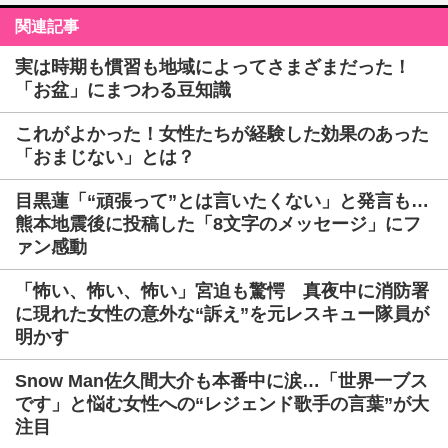
関連記事
実は時期も慣習も地域によってさまざまだった！
「お盆」にまつわる豆知識
これがよかった！女性たちが経験した効果のあった
「おまじない」とは？
目黒蓮「“頑張って”とは言いたくない」と発言も…
熊本地震後に投稿した「8文字のメッセージ」にフ
ァン感動
「怖い、怖い、怖い」宮迫も驚愕 真夜中に消防署
に現れた女性の意外な“訴え”を元レスキュー隊員が
明かす
Snow Man佐久間大介も本番中に涙…「世界一ブス
です」と悩む女性への“レジェンド歌手の言葉”が大
注目