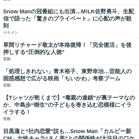
Snow Manの冠番組にも出演…M!LK佐野勇斗、生配
信で語った「驚きのプライベート」に心配の声が殺
到
イケメン
草間リチャード敬太が本格復帰！「完全復活」を後
押しする“圧倒的な人徳”
芸能
「処理しきれない」青木裕子、東野幸治…芸能人の
困惑感想で広がる映画「ちいかわ」考察ブーム
芸能
【Tシャツが乾くまで】“毒親の連鎖”が裏テーマなの
か、中島歩“樹生”の子どもを巻き込む恋模様にイラ
イラする！
芸能
目黒蓮と“社内恋愛”説も…Snow Man「カルビー新
CM」女性キャラ“さく美”との関係性が大注目のワケ