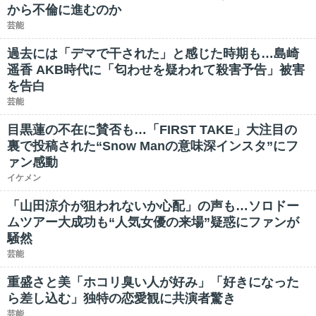
から不倫に進むのか
芸能
過去には「デマで干された」と感じた時期も…島崎
遥香 AKB時代に「匂わせを疑われて殺害予告」被害
を告白
芸能
目黒蓮の不在に賛否も…「FIRST TAKE」大注目の
裏で投稿された“Snow Manの意味深インスタ”にフ
ァン感動
イケメン
「山田涼介が狙われないか心配」の声も…ソロドー
ムツアー大成功も“人気女優の来場”疑惑にファンが
騒然
芸能
重盛さと美「ホコリ臭い人が好み」「好きになった
ら差し込む」独特の恋愛観に共演者驚き
芸能