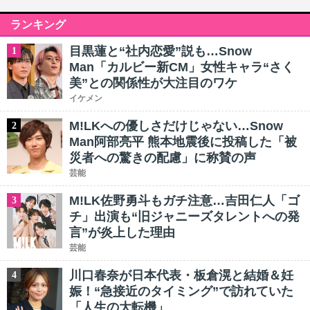
ランキング
目黒蓮と“社内恋愛”説も…Snow
1
Man「カルビー新CM」女性キャラ“さく
美”との関係性が大注目のワケ
イケメン
M!LKへの優しさだけじゃない…Snow
2
Man阿部亮平 熊本地震後に投稿した「被
災者への驚きの配慮」に称賛の声
芸能
M!LK佐野勇斗もガチ注意…吉田仁人「ゴ
3
チ」出演も“旧ジャニーズタレントへの発
言”が炎上した理由
芸能
川口春奈が日本代表・板倉滉と結婚＆妊
4
娠！“急接近のタイミング”で訪れていた
「人生の大転機」