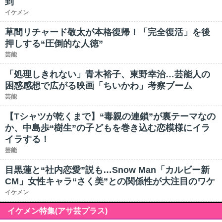
到
イケメン
草間リチャード敬太が本格復帰！「完全復活」を後
押しする“圧倒的な人徳”
芸能
「処理しきれない」青木裕子、東野幸治…芸能人の
困惑感想で広がる映画「ちいかわ」考察ブーム
芸能
【Tシャツが乾くまで】“毒親の連鎖”が裏テーマなの
か、中島歩“樹生”の子どもを巻き込む恋模様にイラ
イラする！
芸能
目黒蓮と“社内恋愛”説も…Snow Man「カルビー新
CM」女性キャラ“さく美”との関係性が大注目のワケ
イケメン
イケメン特集(アサ芸プラス)