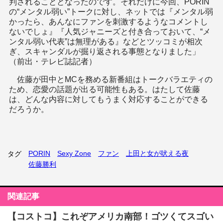
判されることとなったのです。それだけに今回、PORIN
の“メンタル弱い”トークに対し、ネットでは『メンタル弱
かったら、あんなにファンを刺激するようなコメントし
ないでしょ』『人気ジャニーズと付き合っておいて、“メ
ンタル弱い代表”は無理がある』などとツッコミが相次
ぎ、スキャンダルが掘り返される事態となりました」
（前出・テレビ誌記者）
佐藤が田中とMCを務める新番組はトークバラエティの
ため、恋愛の話題が出る可能性もある。はたして佐藤
は、どんな内容に対してもうまく対応することができる
だろうか。
PORIN
Sexy Zone
ファン
上田と女が吠える夜
タグ
佐藤勝利
関連記事
【コストコ】これぞアメリカ南部！ゴツくてスゴい