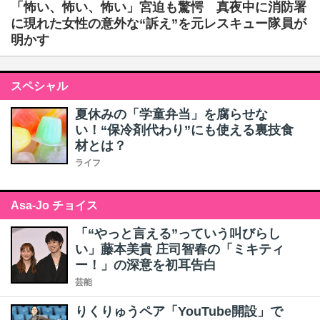
「怖い、怖い、怖い」宮迫も驚愕 真夜中に消防署
に現れた女性の意外な“訴え”を元レスキュー隊員が
明かす
スペシャル
夏休みの「学童弁当」を腐らせな
い！“保冷剤代わり”にも使える裏技食
材とは？
ライフ
Asa-Jo チョイス
「“やっと言える”っていう叫びらし
い」藤本美貴 庄司智春の「ミキティ
ー！」の深意を初耳告白
芸能
りくりゅうペア「YouTube開設」で