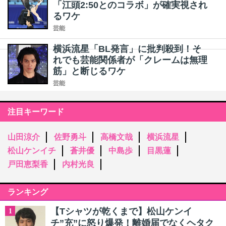
「江頭2:50とのコラボ」が確実視され
るワケ
芸能
横浜流星「BL発言」に批判殺到！そ
れでも芸能関係者が「クレームは無理
筋」と断じるワケ
芸能
注目キーワード
山田涼介
佐野勇斗
高橋文哉
横浜流星
松山ケンイチ
蒼井優
中島歩
目黒蓮
戸田恵梨香
内村光良
ランキング
【Tシャツが乾くまで】松山ケンイ
1
チ”充”に怒り爆発！離婚届でなくヘタク