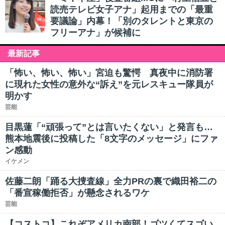
読売テレビ女子アナ」起用までの「最重
要議論」内幕！「別のタレントと東京の
フリーアナ」が候補に
最新記事
「怖い、怖い、怖い」宮迫も驚愕 真夜中に消防署
に現れた女性の意外な“訴え”を元レスキュー隊員が
明かす
芸能
目黒蓮「“頑張って”とは言いたくない」と発言も…
熊本地震後に投稿した「8文字のメッセージ」にファ
ン感動
イケメン
佐藤二朗「踊る大捜査線」全力PRの裏で織田裕二の
「番宣稼働拒否」が懸念されるワケ
芸能
【コストコ】これぞアメリカ南部！ゴツくてスゴい