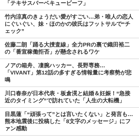
「テキサスバーベキュービーフ」
竹内涼真のきょうだい愛がすごい…弟・唯人の恋人
にぐいぐい、妹・ほのかの彼氏はフットサルで“チ
ェック”
佐藤二朗「踊る大捜査線」全力PRの裏で織田裕二
の「番宣稼働拒否」が懸念されるワケ
ノアの箱舟、凄腕ハッカー、長野専務…
「VIVANT」第12話の多すぎる情報量に考察勢が悲
鳴
川口春奈が日本代表・板倉滉と結婚＆妊娠！“急接
近のタイミング”で訪れていた「人生の大転機」
目黒蓮「“頑張って”とは言いたくない」と発言も…
熊本地震後に投稿した「8文字のメッセージ」にフ
ァン感動