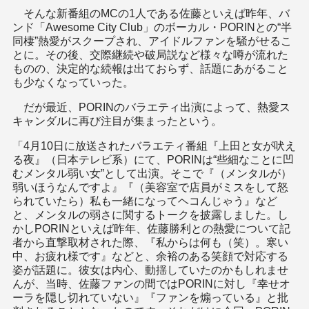
そんな新番組のMCの1人である佐藤といえば昨年、バ
ンド「Awesome City Club」のボーカル・PORINとの“半
同棲”熱愛がスクープされ、アイドルファンを騒がせるこ
とに。その後、交際継続や破局説など様々な噂が流れた
ものの、決定的な続報は出ておらず、話題にあがること
も少なくなっていった。
だが最近、PORINのバラエティ出演によって、熱愛ス
キャンダルに再び注目が集まったという。
「4月10日に放送されたバラエティ番組『上田と女が吠え
る夜』（日本テレビ系）にて、PORINは“些細なことに凹
むメンタル弱い女”として出演。そこで『（メンタルが）
弱いほうなんですよ』『（美容室で店員がミスをして怒
られていたら）私も一緒になってヘコんじゃう』など
と、メンタルの弱さに関するトークを披露しました。し
かしPORINといえば昨年、佐藤勝利との熱愛について記
者から直撃取材された際、『私からは何も（笑）。寒い
中、お疲れ様です』などと、余裕のある笑顔で対応する
姿が話題に。彼女は内心、動揺していたのかもしれませ
んが、当時、佐藤ファンの間ではPORINに対し『幸せオ
ーラを隠し切れていない』『ファンを煽っている』と批