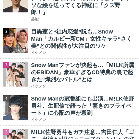
ソな絵を送ってくる神経に「クズ野
郎！」
芸能
目黒蓮と“社内恋愛”説も…Snow
2
Man「カルビー新CM」女性キャラ“さく
美”との関係性が大注目のワケ
イケメン
Snow Manファンが決起も…「M!LK所属
3
のEBiDAN」豪華すぎるCD特典の裏で起
きた“熾烈なバトル”とは
イケメン
Snow Manの冠番組にも出演…M!LK佐野
4
勇斗、生配信で語った「驚きのプライベ
ート」に心配の声が殺到
イケメン
M!LK佐野勇斗もガチ注意…吉田仁人「ゴ
5