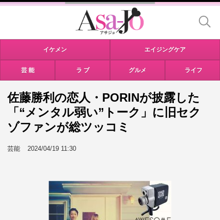
イケメン
エイジングケア
芸 能
ラ ブ
グルメ
ライフ
佐藤勝利の恋人・PORINが披露した
「“メンタル弱い”トーク」に旧セク
ゾファンが総ツッコミ
芸能
2024/04/19 11:30