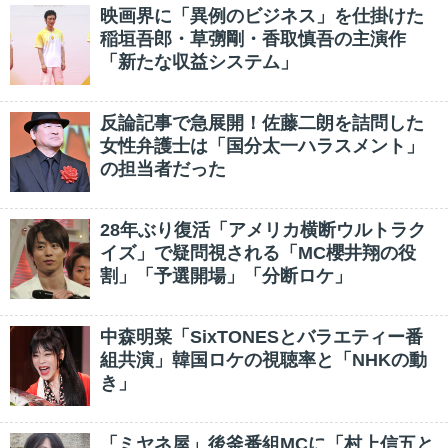
映画界に「異例のビジネス」を仕掛けた
稲垣吾郎・草彅剛・香取慎吾の主演作
「新たな収益システム」
反論記事で急展開！佐藤二朗を詰問した
女性弁護士は「国分太一ハラスメント」
の担当者だった
28年ぶり復活「アメリカ横断ウルトラク
イズ」で疑問視される「MC櫻井翔の役
割」「予選開場」「分断ロケ」
中森明菜「SixTONESとバラエティー番
組共演」韓国ロケの視聴率と「NHKの動
き」
「ミヤネ屋」後釜番組MCに「村上信五と