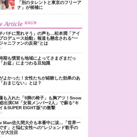
「別のタレントと東京のフリーア
ナ」が候補に
 Article
最新記事
チバチに荒れそう」の声も…松本潤「アイ
プロデュース始動」報道も懸念される“一
ジャニファンの反発”とは
ン
時期も慣習も地域によってさまざまだっ
「お盆」にまつわる豆知識
がよかった！女性たちが経験した効果のあ
「おまじない」とは？
蓮も入れた「9脚の椅子」も胸アツ！Snow
n総出演CM「女装メンバー2人」で蘇る“キ
＆SUPER EIGHT版”の衝撃
ン
ow Man佐久間大介も本番中に涙…「世界一
です」と悩む女性への“レジェンド歌手の
”が大注目