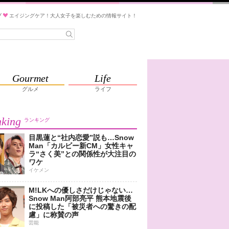
ブ
エイジングケア！大人女子を楽しむための情報サイト！
Gourmet
Life
グルメ
ライフ
king
ランキング
目黒蓮と“社内恋愛”説も…Snow
Man「カルビー新CM」女性キャ
ラ“さく美”との関係性が大注目の
ワケ
イケメン
M!LKへの優しさだけじゃない…
Snow Man阿部亮平 熊本地震後
に投稿した「被災者への驚きの配
慮」に称賛の声
芸能