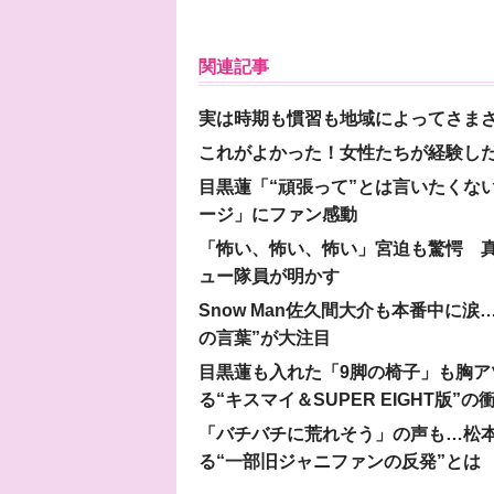
関連記事
実は時期も慣習も地域によってさま
これがよかった！女性たちが経験し
目黒蓮「“頑張って”とは言いたくな
ージ」にファン感動
「怖い、怖い、怖い」宮迫も驚愕 真
ュー隊員が明かす
Snow Man佐久間大介も本番中に
の言葉”が大注目
目黒蓮も入れた「9脚の椅子」も胸アツ
る“キスマイ＆SUPER EIGHT版”の
「バチバチに荒れそう」の声も…松
る“一部旧ジャニファンの反発”とは