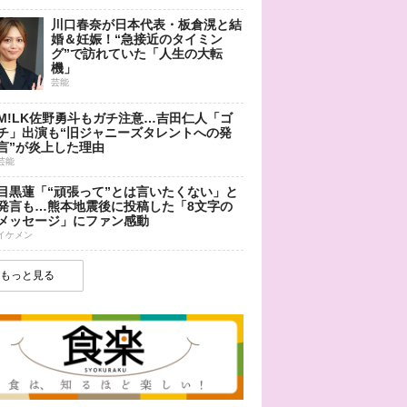
川口春奈が日本代表・板倉滉と結
婚＆妊娠！“急接近のタイミン
グ”で訪れていた「人生の大転
機」
芸能
M!LK佐野勇斗もガチ注意…吉田仁人「ゴ
チ」出演も“旧ジャニーズタレントへの発
言”が炎上した理由
芸能
目黒蓮「“頑張って”とは言いたくない」と
発言も…熊本地震後に投稿した「8文字の
メッセージ」にファン感動
イケメン
もっと見る