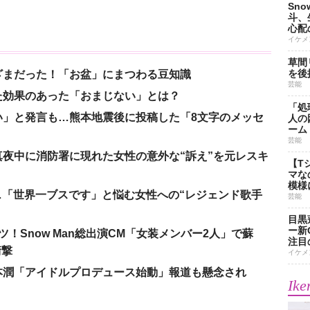
Sn
斗、
心配
イケメ
草間
を後
ざまだった！「お盆」にまつわる豆知識
芸能
た効果のあった「おまじない」とは？
「処
い」と発言も…熊本地震後に投稿した「8文字のメッセ
人の
ーム
芸能
夜中に消防署に現れた女性の意外な“訴え”を元レスキ
【T
マな
模様
涙…「世界一ブスです」と悩む女性への“レジェンド歌手
芸能
目黒
ー新
！Snow Man総出演CM「女装メンバー2人」で蘇
注目
衝撃
イケメ
本潤「アイドルプロデュース始動」報道も懸念され
Ike