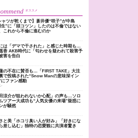
commend
オススメ
シャツが乾くまで】蒼井優“咲子”が中島
樹生”に「頭コツン」したのは不倫ではない
、これから不倫に進むのか
には「デマで干された」と感じた時期も…
遥香 AKB時代に「匂わせを疑われて殺害予
被害を告白
蓮の不在に賛否も…「FIRST TAKE」大注
裏で投稿された“Snow Manの意味深イン
”にファン感動
ン
田涼介が狙われないか心配」の声も…ソロ
ムツアー大成功も“人気女優の来場”疑惑に
ンが騒然
さと美「ホコリ臭い人が好み」「好きにな
ら差し込む」独特の恋愛観に共演者驚き