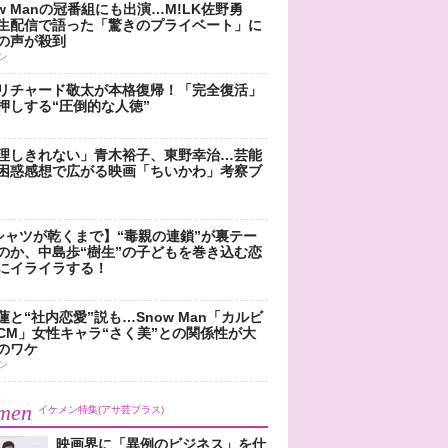
ow Manの冠番組にも出演…M!LK佐野勇
生配信で語った「驚きのプライベート」に
の声が殺到
ン
リチャード敬太が本格復帰！「完全復活」
押しする“圧倒的な人徳”
理しきれない」青木裕子、東野幸治…芸能
困惑感想で広がる映画「ちいかわ」考察ブ
シャツが乾くまで】“毒親の連鎖”が裏テー
のか、中島歩“樹生”の子どもを巻き込む恋
にイライラする！
蓮と“社内恋愛”説も…Snow Man「カルビ
CM」女性キャラ“さく美”との関係性が大
のワケ
ン
men
イケメン特集(アサ芸プラス)
映画界に「異例のビジネス」を仕