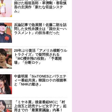
掛けた稲垣吾郎・草彅剛・香取慎
吾の主演作「新たな収益システ
ム」
反論記事で急展開！佐藤二朗を詰
問した女性弁護士は「国分太一ハ
ラスメント」の担当者だった
28年ぶり復活「アメリカ横断ウル
トラクイズ」で疑問視される
「MC櫻井翔の役割」「予選開
場」「分断ロケ」
中森明菜「SixTONESとバラエテ
ィー番組共演」韓国ロケの視聴率
と「NHKの動き」
「ミヤネ屋」後釜番組MCに「村
上信五と読売テレビ女子アナ」起
用までの「最重要議論」内幕！