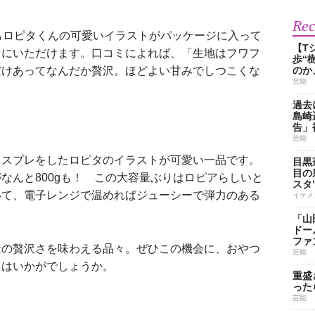
Re
もロピタくんの可愛いイラストがパッケージに入って
【T
ぐにいただけます。口コミによれば、「生地はフワフ
歩“
だけあってなんだか贅沢。ほどよい甘みでしつこくな
のか
芸能
過去
島崎
告」
芸能
スプレをしたロピタのイラストが可愛い一品です。
目黒
目の
なんと800gも！ この大容量ぶりはロピアらしいと
スタ
いて、電子レンジで温めればジューシーで弾力のある
イケメ
「山
ドー
ファ
の贅沢さを味わえる品々。ぜひこの機会に、おやつ
芸能
てはいかがでしょうか。
重盛
った
芸能