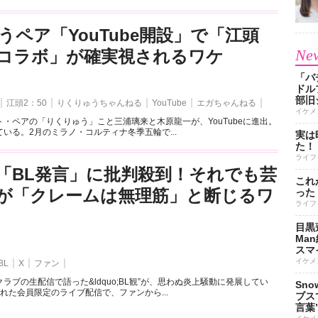
うペア「YouTube開設」で「江頭
New
とのコラボ」が確実視されるワケ
「バ
ドル
部旧
江頭2：50
りくりゅうちゃんねる
YouTube
エガちゃんねる
イケメ
・ペアの「りくりゅう」こと三浦璃来と木原龍一が、YouTubeに進出。
いる。2月のミラノ・コルティナ冬季五輪で...
実は
た！
ライフ
「BL発言」に批判殺到！それでも芸
これ
が「クレームは無理筋」と断じるワ
った
ライフ
目黒
Ma
スマイ
イケメ
BL
X
ファン
ラブの生配信で語った&ldquo;BL観”が、思わぬ炎上騒動に発展してい
Sn
れた会員限定のライブ配信で、ファンから...
ブス
言葉