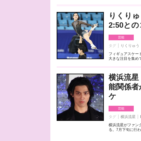
りくりゅ
2:50
芸能
タグ
りくりゅう
フィギュアスケート
大きな注目を集めて
横浜流星
能関係者
ケ
芸能
タグ
横浜流星
横浜流星がファンク
る。7月下旬に行わ