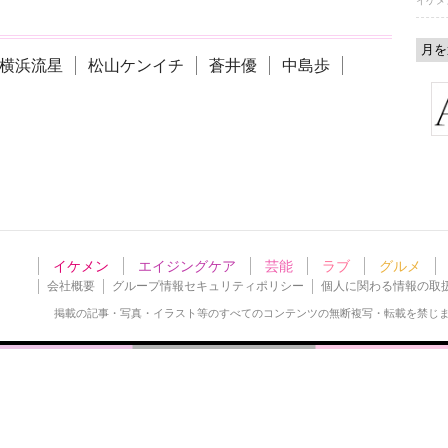
イケメ
横浜流星
松山ケンイチ
蒼井優
中島歩
イケメン
エイジングケア
芸能
ラブ
グルメ
会社概要
グループ情報セキュリティポリシー
個人に関わる情報の取
掲載の記事・写真・イラスト等の
すべてのコンテンツの無断複写・転載を禁じ