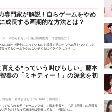
力専門家が解説！自らゲームをやめ
に成長する画期的な方法とは？
ーム
やめられない
自己制御能力
非認知能力
ームにばかり夢中になっているのを横目で見ながらため息をついてしま
言ってもゲームをやめない子どもにイライラしたり、...
と言える”っていう叫びらしい」藤本
司智春の「ミキティー！」の深意を初
庄司智春
鈴木おさむ
YouTube
田村淳
として知られる元「モーニング娘。」藤本美貴と、「品川庄司」の庄司智
い声をかけられて連絡先は交換しても、「何回かに...