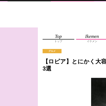
Top
Ikemen
トップ
イケメン
グルメ
【ロピア】とにかく大容
3選