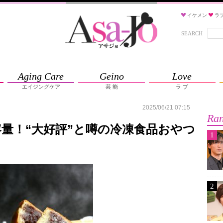
イケメン
ラ
SEARCH
Aging Care
Geino
Love
エイジングケア
芸 能
ラ ブ
2025/06/21 07:15
Ran
量！“大好評”と噂の冷凍食品おやつ
1
2