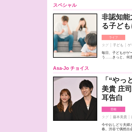
スペシャル
非認知能
る子ども
ライフ
タグ
子ども
ゲ
毎日、子どもがゲ
う……きっと、何度
Asa-Jo チョイス
「“やっ
美貴 庄
耳告白
芸能
タグ
藤本美貴
今やおしどり夫婦
春。渋谷で偶然出会