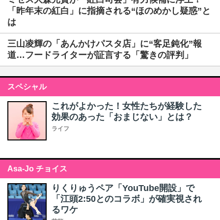
「昨年末の紅白」に指摘される“ほのめかし疑惑”と
は
三山凌輝の「あんかけパスタ店」に“客足鈍化”報
道…フードライターが証言する「驚きの評判」
スペシャル
これがよかった！女性たちが経験した
効果のあった「おまじない」とは？
ライフ
Asa-Jo チョイス
りくりゅうペア「YouTube開設」で
「江頭2:50とのコラボ」が確実視され
るワケ