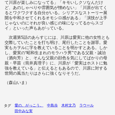
て川原が楽しみになってる」「キモいしクソなんだけ
ど、あのしゃべりや雰囲気が憎めない」「川原が出てく
るとワクワクする自分がいる。シリアスなストーリー展
開を中和させてくれるオモシロ感がある」「演技が上手
じゃないのにそれが良い感じの味になってるからスゴ
イ」といった声もあがっている。
次週第5話のあらすじには、川原は愛実に他の女性とも
交際していたことを打ち明け、尾行したことを謝罪。愛
実もカヲルに字を教えていることを明かすとある。しか
し、愛実の“昭和生まれのモラハラ男”である父親・誠治
（酒向芳）と、そんな父親の顔色を気にしてばかりの母
親・早苗（筒井真理子）に、川原が「愛実はホストに勉
強を教えている」と伝えるともあるので、川原に対する
世間の風当たりはさらに強くなりそうだ。
（森山いま）
愛の、がっこう。
中島歩
木村文乃
ラウール
タグ
田中みな実