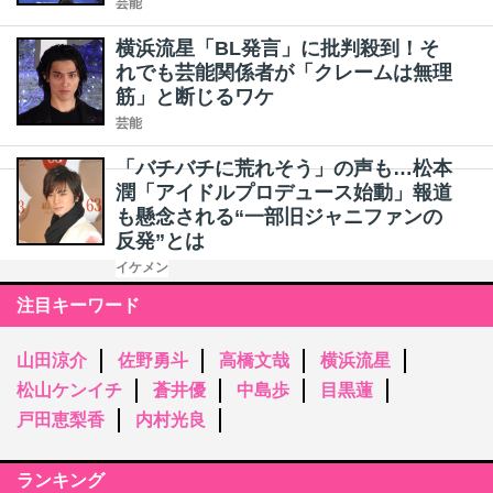
芸能
横浜流星「BL発言」に批判殺到！そ
れでも芸能関係者が「クレームは無理
筋」と断じるワケ
芸能
「バチバチに荒れそう」の声も…松本
潤「アイドルプロデュース始動」報道
も懸念される“一部旧ジャニファンの
反発”とは
イケメン
注目キーワード
山田涼介
佐野勇斗
高橋文哉
横浜流星
松山ケンイチ
蒼井優
中島歩
目黒蓮
戸田恵梨香
内村光良
ランキング