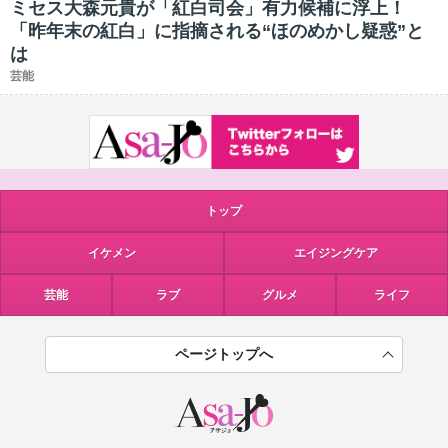
ミセス大森元貴が「紅白司会」有力候補に浮上！
「昨年末の紅白」に指摘される“ほのめかし疑惑”と
は
芸能
トップ
イケメン
エイジングケア
芸能
ラブ
グルメ
ライフ
ページトップへ