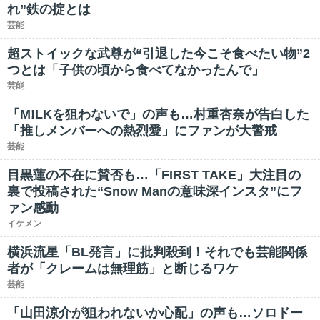
れ”鉄の掟とは
芸能
超ストイックな武尊が“引退した今こそ食べたい物”2
つとは「子供の頃から食べてなかったんで」
芸能
「M!LKを狙わないで」の声も…村重杏奈が告白した
「推しメンバーへの熱烈愛」にファンが大警戒
芸能
目黒蓮の不在に賛否も…「FIRST TAKE」大注目の
裏で投稿された“Snow Manの意味深インスタ”にフ
ァン感動
イケメン
横浜流星「BL発言」に批判殺到！それでも芸能関係
者が「クレームは無理筋」と断じるワケ
芸能
「山田涼介が狙われないか心配」の声も…ソロドー