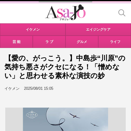
イケメン
エイジングケア
芸 能
ラ ブ
グルメ
ライフ
【愛の、がっこう。】中島歩“川原”の
気持ち悪さがクセになる！「憎めな
い」と思わせる素朴な演技の妙
イケメン
2025/08/01 15:05