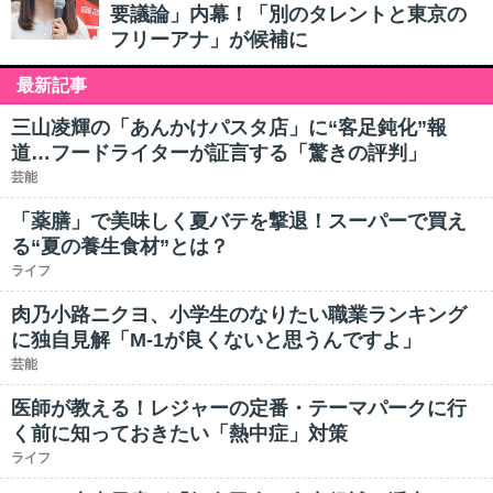
要議論」内幕！「別のタレントと東京の
フリーアナ」が候補に
最新記事
三山凌輝の「あんかけパスタ店」に“客足鈍化”報
道…フードライターが証言する「驚きの評判」
芸能
「薬膳」で美味しく夏バテを撃退！スーパーで買え
る“夏の養生食材”とは？
ライフ
肉乃小路ニクヨ、小学生のなりたい職業ランキング
に独自見解「M-1が良くないと思うんですよ」
芸能
医師が教える！レジャーの定番・テーマパークに行
く前に知っておきたい「熱中症」対策
ライフ