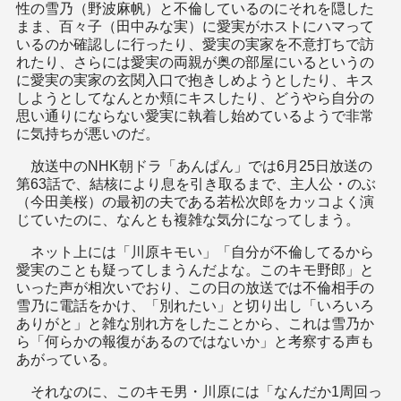
性の雪乃（野波麻帆）と不倫しているのにそれを隠した
まま、百々子（田中みな実）に愛実がホストにハマって
いるのか確認しに行ったり、愛実の実家を不意打ちで訪
れたり、さらには愛実の両親が奥の部屋にいるというの
に愛実の実家の玄関入口で抱きしめようとしたり、キス
しようとしてなんとか頬にキスしたり、どうやら自分の
思い通りにならない愛実に執着し始めているようで非常
に気持ちが悪いのだ。
放送中のNHK朝ドラ「あんぱん」では6月25日放送の
第63話で、結核により息を引き取るまで、主人公・のぶ
（今田美桜）の最初の夫である若松次郎をカッコよく演
じていたのに、なんとも複雑な気分になってしまう。
ネット上には「川原キモい」「自分が不倫してるから
愛実のことも疑ってしまうんだよな。このキモ野郎」と
いった声が相次いでおり、この日の放送では不倫相手の
雪乃に電話をかけ、「別れたい」と切り出し「いろいろ
ありがと」と雑な別れ方をしたことから、これは雪乃か
ら「何らかの報復があるのではないか」と考察する声も
あがっている。
それなのに、このキモ男・川原には「なんだか1周回っ