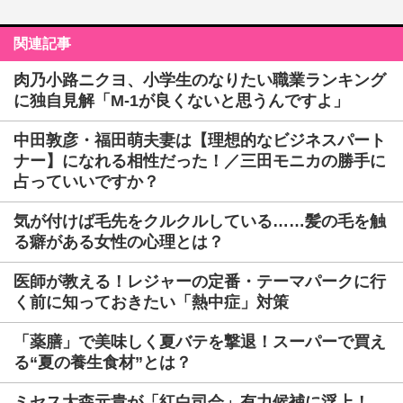
関連記事
肉乃小路ニクヨ、小学生のなりたい職業ランキング
に独自見解「M-1が良くないと思うんですよ」
中田敦彦・福田萌夫妻は【理想的なビジネスパート
ナー】になれる相性だった！／三田モニカの勝手に
占っていいですか？
気が付けば毛先をクルクルしている……髪の毛を触
る癖がある女性の心理とは？
医師が教える！レジャーの定番・テーマパークに行
く前に知っておきたい「熱中症」対策
「薬膳」で美味しく夏バテを撃退！スーパーで買え
る“夏の養生食材”とは？
ミセス大森元貴が「紅白司会」有力候補に浮上！