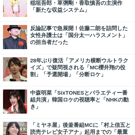
稲垣吾郎・草彅剛・香取慎吾の主演作
「新たな収益システム」
反論記事で急展開！佐藤二朗を詰問した
女性弁護士は「国分太一ハラスメント」
の担当者だった
28年ぶり復活「アメリカ横断ウルトラク
イズ」で疑問視される「MC櫻井翔の役
割」「予選開場」「分断ロケ」
中森明菜「SixTONESとバラエティー番
組共演」韓国ロケの視聴率と「NHKの動
き」
「ミヤネ屋」後釜番組MCに「村上信五と
読売テレビ女子アナ」起用までの「最重