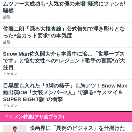
ムツアー大成功も“人気女優の来場”疑惑にファンが
騒然
芸能
佐藤二朗「踊る大捜査線」公式告知で浮き彫りとな
った“全カット要求”の本気度
芸能
Snow Man佐久間大介も本番中に涙…「世界一ブス
です」と悩む女性への“レジェンド歌手の言葉”が大
注目
イケメン
目黒蓮も入れた「9脚の椅子」も胸アツ！Snow Man
総出演CM「女装メンバー2人」で蘇る“キスマイ＆
SUPER EIGHT版”の衝撃
イケメン
イケメン特集(アサ芸プラス)
映画界に「異例のビジネス」を仕掛けた