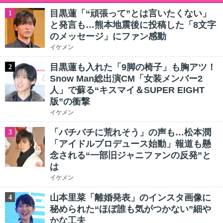
目黒蓮「“頑張って”とは言いたくない」
1
と発言も…熊本地震後に投稿した「8文字
のメッセージ」にファン感動
イケメン
目黒蓮も入れた「9脚の椅子」も胸アツ！
2
Snow Man総出演CM「女装メンバー2
人」で蘇る“キスマイ＆SUPER EIGHT
版”の衝撃
イケメン
「バチバチに荒れそう」の声も…松本潤
3
「アイドルプロデュース始動」報道も懸
念される“一部旧ジャニファンの反発”と
は
イケメン
山本里菜「離婚発表」のインスタ画像に
4
秘められた“ほぼ誰も気がつかない”細や
かな工夫