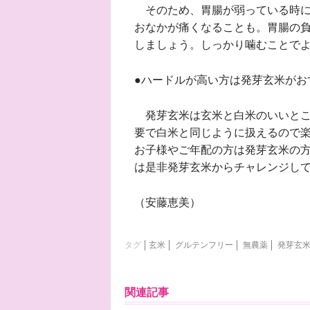
そのため、胃腸が弱っている時に
おなかが痛くなることも。胃腸の
しましょう。しっかり噛むことで
●ハードルが高い方は発芽玄米がお
発芽玄米は玄米と白米のいいとこ
要で白米と同じように扱えるので
お子様やご年配の方は発芽玄米の
は是非発芽玄米からチャレンジし
（安藤恵美）
タグ
玄米
グルテンフリー
無農薬
発芽玄
関連記事