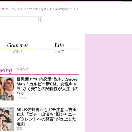
ブ
エイジングケア！大人女子を楽しむための情報サイト！
Gourmet
Life
グルメ
ライフ
king
ランキング
目黒蓮と“社内恋愛”説も…Snow
Man「カルビー新CM」女性キャ
ラ“さく美”との関係性が大注目の
ワケ
イケメン
M!LK佐野勇斗もガチ注意…吉田
仁人「ゴチ」出演も“旧ジャニー
ズタレントへの発言”が炎上した
理由
芸能