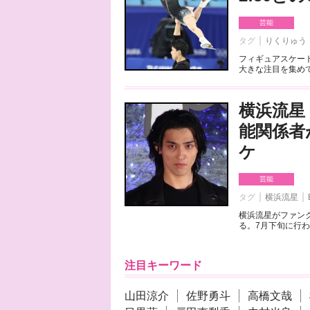
芸能
タグ
りくりゅう
フィギュアスケート
大きな注目を集めて
横浜流星
能関係者
ケ
芸能
タグ
横浜流星
横浜流星がファンク
る。7月下旬に行わ
注目キーワード
山田涼介
佐野勇斗
高橋文哉