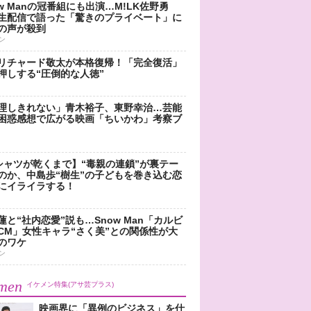
ow Manの冠番組にも出演…M!LK佐野勇
生配信で語った「驚きのプライベート」に
の声が殺到
ン
リチャード敬太が本格復帰！「完全復活」
押しする“圧倒的な人徳”
理しきれない」青木裕子、東野幸治…芸能
困惑感想で広がる映画「ちいかわ」考察ブ
シャツが乾くまで】“毒親の連鎖”が裏テー
のか、中島歩“樹生”の子どもを巻き込む恋
にイライラする！
蓮と“社内恋愛”説も…Snow Man「カルビ
CM」女性キャラ“さく美”との関係性が大
のワケ
ン
men
イケメン特集(アサ芸プラス)
映画界に「異例のビジネス」を仕