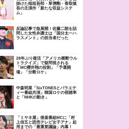
掛けた稲垣吾郎・草彅剛・香取慎
吾の主演作「新たな収益システ
ム」
反論記事で急展開！佐藤二朗を詰
問した女性弁護士は「国分太一ハ
ラスメント」の担当者だった
28年ぶり復活「アメリカ横断ウル
トラクイズ」で疑問視される
「MC櫻井翔の役割」「予選開
場」「分断ロケ」
中森明菜「SixTONESとバラエテ
ィー番組共演」韓国ロケの視聴率
と「NHKの動き」
「ミヤネ屋」後釜番組MCに「村
上信五と読売テレビ女子アナ」起
用までの「最重要議論」内幕！