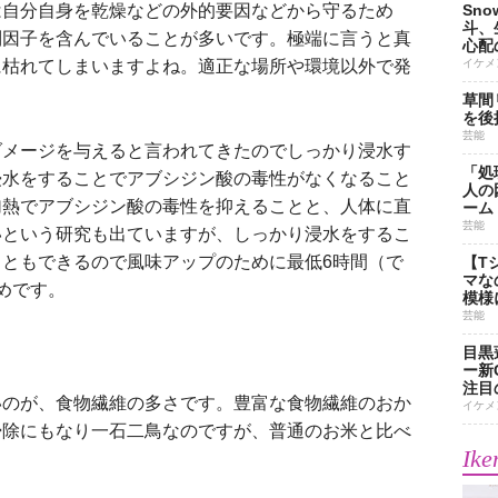
自分自身を乾燥などの外的要因などから守るため
Sn
斗、
制因子を含んでいることが多いです。極端に言うと真
心配
に枯れてしまいますよね。適正な場所や環境以外で発
イケメ
草間
を後
芸能
メージを与えると言われてきたのでしっかり浸水す
「処
浸水をすることでアブシジン酸の毒性がなくなること
人の
加熱でアブシジン酸の毒性を抑えることと、人体に直
ーム
芸能
いという研究も出ていますが、しっかり浸水をするこ
ともできるので風味アップのために最低6時間（で
【T
マな
めです。
模様
芸能
目黒
ー新
注目
のが、食物繊維の多さです。豊富な食物繊維のおか
イケメ
掃除にもなり一石二鳥なのですが、普通のお米と比べ
Ike
。