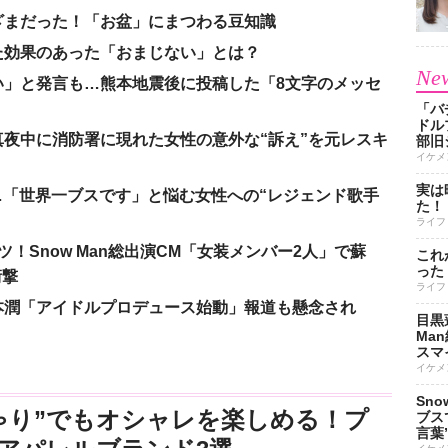
ざまだった！「お盆」にまつわる豆知識
た効果のあった「おまじない」とは？
New
い」と発言も…熊本地震後に投稿した「8文字のメッセ
「バ
ドル
夜中に消防署に現れた女性の意外な“訴え”を元レスキ
部旧
イケメ
実は
涙…「世界一ブスです」と悩む女性への“レジェンド歌手
た！
ライフ
！Snow Man総出演CM「女装メンバー2人」で蘇
これ
った
衝撃
ライフ
本潤「アイドルプロデュース始動」報道も懸念され
目黒
Ma
スマイ
イケメ
Sn
ゃり”でもオシャレを楽しめる！プ
ブス
言葉