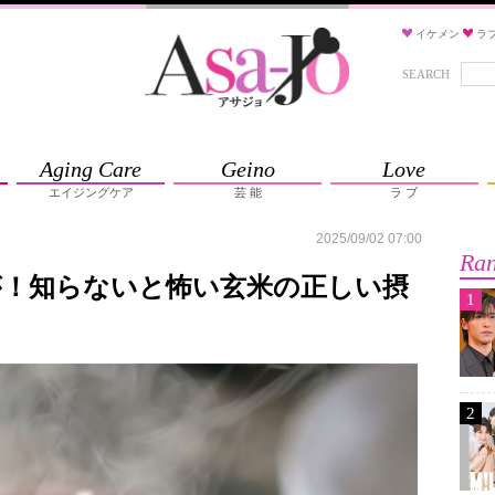
イケメン
ラ
SEARCH
Aging Care
Geino
Love
エイジングケア
芸 能
ラ ブ
2025/09/02 07:00
Ran
が！知らないと怖い玄米の正しい摂
1
2