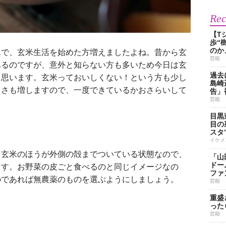
Re
【T
歩“
のか
で、玄米生活を始めた方増えましたよね。昔から玄
芸能
あるのですが、意外と知らない方も多いため今日は玄
過去
と思います。玄米っておいしくない！という方も少し
島崎
しさも増しますので、一度できているかおさらいして
告」
芸能
目黒
目の
スタ
イケメ
玄米のほうが外側の殻までついている状態なので、
「山
ドー
ます。お野菜の皮ごと食べるのと同じイメージなの
ファ
のであれば無農薬のものを選ぶようにしましょう。
芸能
重盛
った
芸能