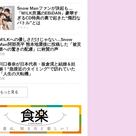
Snow Manファンが決起も…
「M!LK所属のEBiDAN」豪華す
ぎるCD特典の裏で起きた“熾烈な
バトル”とは
イケメン
M!LKへの優しさだけじゃない…Snow
Man阿部亮平 熊本地震後に投稿した「被災
者への驚きの配慮」に称賛の声
芸能
川口春奈が日本代表・板倉滉と結婚＆妊
娠！“急接近のタイミング”で訪れていた
「人生の大転機」
芸能
もっと見る