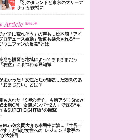
「別のタレントと東京のフリーア
ナ」が候補に
 Article
最新記事
チバチに荒れそう」の声も…松本潤「アイ
プロデュース始動」報道も懸念される“一
ジャニファンの反発”とは
ン
時期も慣習も地域によってさまざまだっ
「お盆」にまつわる豆知識
がよかった！女性たちが経験した効果のあ
「おまじない」とは？
蓮も入れた「9脚の椅子」も胸アツ！Snow
n総出演CM「女装メンバー2人」で蘇る“キ
＆SUPER EIGHT版”の衝撃
ン
ow Man佐久間大介も本番中に涙…「世界一
です」と悩む女性への“レジェンド歌手の
”が大注目