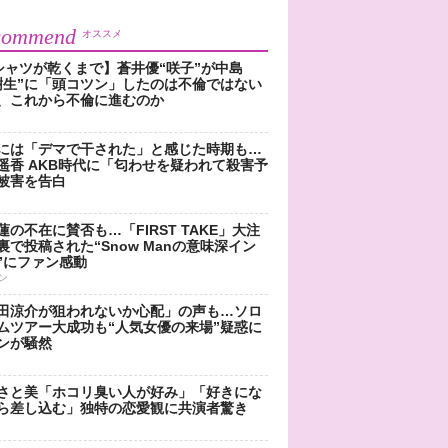
commend
オススメ
シャツが乾くまで】蒼井優“咲子”が中島
樹生”に「頭コツン」したのは不倫ではない
、これから不倫に進むのか
には「デマで干された」と感じた時期も…
遥香 AKB時代に「匂わせを疑われて殺害予
被害を告白
蓮の不在に賛否も…「FIRST TAKE」大注
裏で投稿された“Snow Manの意味深イン
”にファン感動
ン
田涼介が狙われないか心配」の声も…ソロ
ムツアー大成功も“人気女優の来場”疑惑に
ンが騒然
さと美「ホコリ臭い人が好み」「好きにな
ら差し込む」独特の恋愛観に共演者驚き