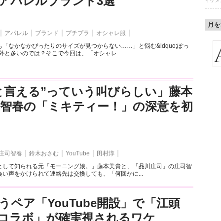
アパレルブランド3選
イケメ
アパレル
ブランド
プチプラ
オシャレ服
「なかなかぴったりのサイズが見つからない……」と悩む&ldquo;ぽっ
外と多いのでは？そこで今回は、「オシャレ...
と言える”っていう叫びらしい」藤本
司智春の「ミキティー！」の深意を初
庄司智春
鈴木おさむ
YouTube
田村淳
として知られる元「モーニング娘。」藤本美貴と、「品川庄司」の庄司智
い声をかけられて連絡先は交換しても、「何回かに...
うペア「YouTube開設」で「江頭
とのコラボ」が確実視されるワケ