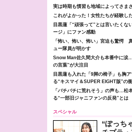
実は時期も慣習も地域によってさま
これがよかった！女性たちが経験し
目黒蓮「“頑張って”とは言いたくな
ージ」にファン感動
「怖い、怖い、怖い」宮迫も驚愕 真
ュー隊員が明かす
Snow Man佐久間大介も本番中に
の言葉”が大注目
目黒蓮も入れた「9脚の椅子」も胸アツ
る“キスマイ＆SUPER EIGHT版”の
「バチバチに荒れそう」の声も…松
る“一部旧ジャニファンの反発”とは
スペシャル
“ぽっち