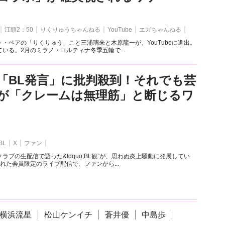
江頭2：50
りくりゅうちゃんねる
YouTube
エガちゃんねる
・ペアの「りくりゅう」こと三浦璃来と木原龍一が、YouTubeに進出。
いる。2月のミラノ・コルティナ冬季五輪で...
「BL発言」に批判殺到！それでも芸
が「クレームは無理筋」と断じるワ
BL
X
ファン
ラブの生配信で語った&ldquo;BL観”が、思わぬ炎上騒動に発展してい
れた会員限定のライブ配信で、ファンから...
横浜流星
松山ケンイチ
蒼井優
中島歩