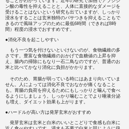
ることがわかっています。近年の研究で加熱でアブシジ
ン酸の毒性を抑えることと、人体に直接的なダメージを
受けることはないという研究も出ていますが、しっかり
浸水をすることは玄米独特のパサつきを抑えることもで
きるので風味アップのために最低6時間（できれば8時
間）程度の浸水でおすすめです。
●消化不良を起こしやすい
もう一つ気を付けないといけないのが、食物繊維の多
さです。豊富な食物繊維のおかげで血糖値の上昇を抑
え、腸内の掃除にもなり一石二鳥なのですが、普通のお
米と比べてかなり消化に負担がかかります。
そのため、胃腸が弱っている時にはあまり向いていま
せん。人によっては消化不良でおなかが痛くなること
も。胃腸の負荷を抑えるためにもしっかりと噛んで食べ
るようにしましょう。しっかり噛むことでより唾液分泌
も増え、ダイエット効果も上がります。
●ハードルが高い方は発芽玄米がおすすめ
発芽玄米は玄米と白米のいいとこどりで食感も白米に
近く食べやすいです。浸水も不要で白米と同じように扱