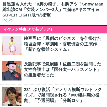
目黒蓮も入れた「9脚の椅子」も胸アツ！Snow Man
総出演CM「女装メンバー2人」で蘇る“キスマイ＆
SUPER EIGHT版”の衝撃
イケメン
イケメン特集(アサ芸プラス)
映画界に「異例のビジネス」を仕掛けた
稲垣吾郎・草彅剛・香取慎吾の主演作
「新たな収益システム」
反論記事で急展開！佐藤二朗を詰問した
女性弁護士は「国分太一ハラスメント」
の担当者だった
28年ぶり復活「アメリカ横断ウルトラク
イズ」で疑問視される「MC櫻井翔の役
割」「予選開場」「分断ロケ」