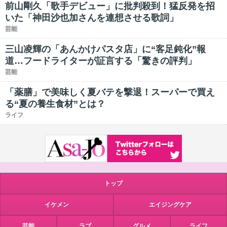
前山剛久「歌手デビュー」に批判殺到！猛反発を招
いた「神田沙也加さんを連想させる歌詞」
芸能
三山凌輝の「あんかけパスタ店」に“客足鈍化”報
道…フードライターが証言する「驚きの評判」
芸能
「薬膳」で美味しく夏バテを撃退！スーパーで買え
る“夏の養生食材”とは？
ライフ
トップ
イケメン
エイジングケア
芸能
ラブ
グルメ
ライフ