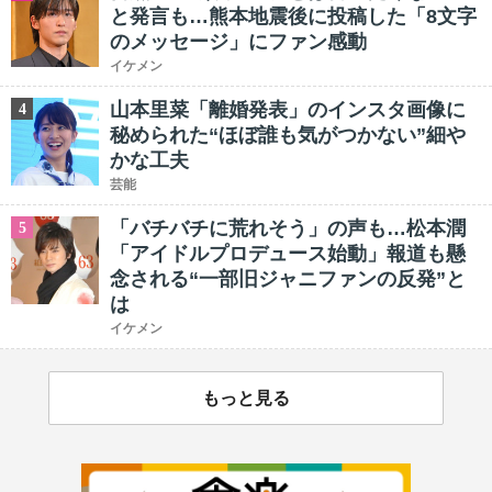
と発言も…熊本地震後に投稿した「8文字
のメッセージ」にファン感動
イケメン
山本里菜「離婚発表」のインスタ画像に
4
秘められた“ほぼ誰も気がつかない”細や
かな工夫
芸能
「バチバチに荒れそう」の声も…松本潤
5
「アイドルプロデュース始動」報道も懸
念される“一部旧ジャニファンの反発”と
は
イケメン
もっと見る