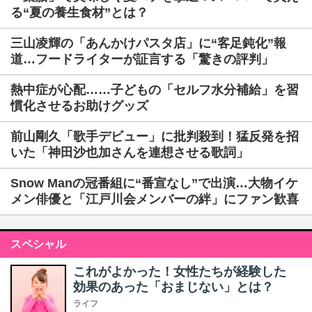
る“夏の養生食材”とは？
三山凌輝の「あんかけパスタ店」に“客足鈍化”報
道…フードライターが証言する「驚きの評判」
熱中症が心配……子どもの「セルフ水分補給」を習
慣化させるお助けグッズ
前山剛久「歌手デビュー」に批判殺到！猛反発を招
いた「神田沙也加さんを連想させる歌詞」
Snow Manの冠番組に“番宣なし”で出演…大物イケ
メン俳優と「江戸川会メンバーの絆」にファン歓喜
スペシャル
これがよかった！女性たちが経験した
効果のあった「おまじない」とは？
ライフ