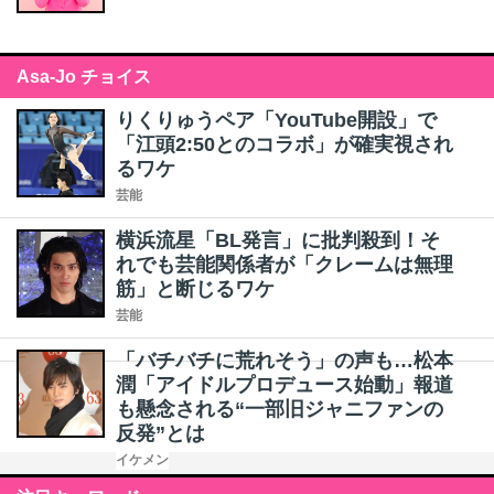
Asa-Jo チョイス
りくりゅうペア「YouTube開設」で
「江頭2:50とのコラボ」が確実視され
るワケ
芸能
横浜流星「BL発言」に批判殺到！そ
れでも芸能関係者が「クレームは無理
筋」と断じるワケ
芸能
「バチバチに荒れそう」の声も…松本
潤「アイドルプロデュース始動」報道
も懸念される“一部旧ジャニファンの
反発”とは
イケメン