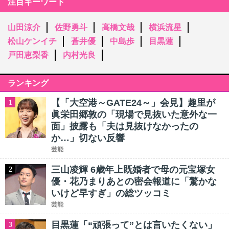
注目キーワード
山田涼介
佐野勇斗
高橋文哉
横浜流星
松山ケンイチ
蒼井優
中島歩
目黒蓮
戸田恵梨香
内村光良
ランキング
【「大空港～GATE24～」会見】趣里が
1
眞栄田郷敦の「現場で見抜いた意外な一
面」披露も「夫は見抜けなかったの
か…」切ない反響
芸能
三山凌輝 6歳年上既婚者で母の元宝塚女
2
優・花乃まりあとの密会報道に「驚かな
いけど早すぎ」の総ツッコミ
芸能
目黒蓮「“頑張って”とは言いたくない」
3