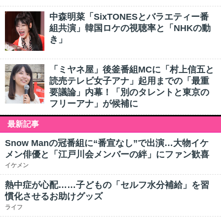
中森明菜「SixTONESとバラエティー番
組共演」韓国ロケの視聴率と「NHKの動
き」
「ミヤネ屋」後釜番組MCに「村上信五と
読売テレビ女子アナ」起用までの「最重
要議論」内幕！「別のタレントと東京の
フリーアナ」が候補に
最新記事
Snow Manの冠番組に“番宣なし”で出演…大物イケ
メン俳優と「江戸川会メンバーの絆」にファン歓喜
イケメン
熱中症が心配……子どもの「セルフ水分補給」を習
慣化させるお助けグッズ
ライフ