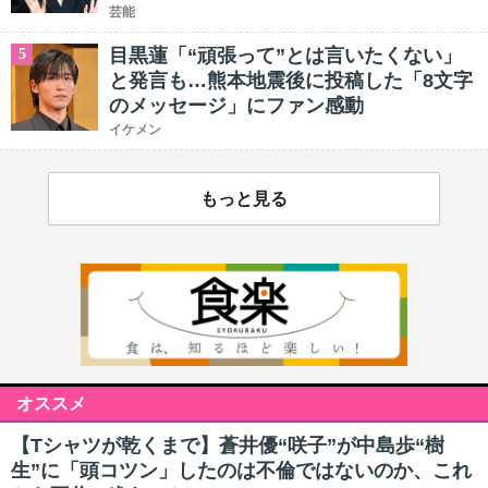
芸能
目黒蓮「“頑張って”とは言いたくない」
5
と発言も…熊本地震後に投稿した「8文字
のメッセージ」にファン感動
イケメン
もっと見る
オススメ
【Tシャツが乾くまで】蒼井優“咲子”が中島歩“樹
生”に「頭コツン」したのは不倫ではないのか、これ