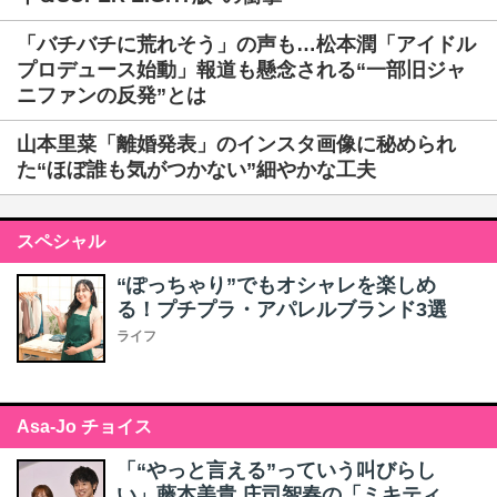
「バチバチに荒れそう」の声も…松本潤「アイドル
プロデュース始動」報道も懸念される“一部旧ジャ
ニファンの反発”とは
山本里菜「離婚発表」のインスタ画像に秘められ
た“ほぼ誰も気がつかない”細やかな工夫
スペシャル
“ぽっちゃり”でもオシャレを楽しめ
る！プチプラ・アパレルブランド3選
ライフ
Asa-Jo チョイス
「“やっと言える”っていう叫びらし
い」藤本美貴 庄司智春の「ミキティ