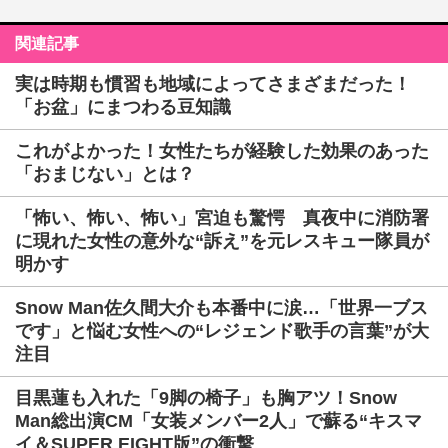
関連記事
実は時期も慣習も地域によってさまざまだった！
「お盆」にまつわる豆知識
これがよかった！女性たちが経験した効果のあった
「おまじない」とは？
「怖い、怖い、怖い」宮迫も驚愕 真夜中に消防署
に現れた女性の意外な“訴え”を元レスキュー隊員が
明かす
Snow Man佐久間大介も本番中に涙…「世界一ブス
です」と悩む女性への“レジェンド歌手の言葉”が大
注目
目黒蓮も入れた「9脚の椅子」も胸アツ！Snow
Man総出演CM「女装メンバー2人」で蘇る“キスマ
イ＆SUPER EIGHT版”の衝撃