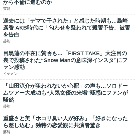
から不倫に進むのか
芸能
過去には「デマで干された」と感じた時期も…島崎
遥香 AKB時代に「匂わせを疑われて殺害予告」被害
を告白
芸能
目黒蓮の不在に賛否も…「FIRST TAKE」大注目の
裏で投稿された“Snow Manの意味深インスタ”にフ
ァン感動
イケメン
「山田涼介が狙われないか心配」の声も…ソロドー
ムツアー大成功も“人気女優の来場”疑惑にファンが
騒然
芸能
重盛さと美「ホコリ臭い人が好み」「好きになった
ら差し込む」独特の恋愛観に共演者驚き
芸能