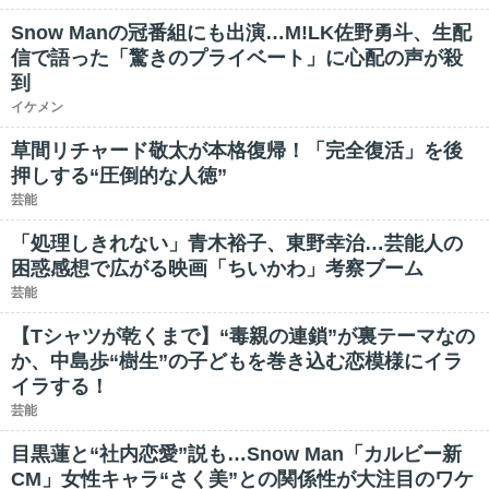
Snow Manの冠番組にも出演…M!LK佐野勇斗、生配
信で語った「驚きのプライベート」に心配の声が殺
到
イケメン
草間リチャード敬太が本格復帰！「完全復活」を後
押しする“圧倒的な人徳”
芸能
「処理しきれない」青木裕子、東野幸治…芸能人の
困惑感想で広がる映画「ちいかわ」考察ブーム
芸能
【Tシャツが乾くまで】“毒親の連鎖”が裏テーマなの
か、中島歩“樹生”の子どもを巻き込む恋模様にイラ
イラする！
芸能
目黒蓮と“社内恋愛”説も…Snow Man「カルビー新
CM」女性キャラ“さく美”との関係性が大注目のワケ