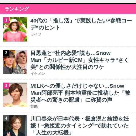
ランキング
40代の「推し活」で実践したい“参戦コー
1
デ”のヒント
ライフ
目黒蓮と“社内恋愛”説も…Snow
2
Man「カルビー新CM」女性キャラ“さく
美”との関係性が大注目のワケ
イケメン
M!LKへの優しさだけじゃない…Snow
3
Man阿部亮平 熊本地震後に投稿した「被
災者への驚きの配慮」に称賛の声
芸能
川口春奈が日本代表・板倉滉と結婚＆妊
4
娠！“急接近のタイミング”で訪れていた
「人生の大転機」