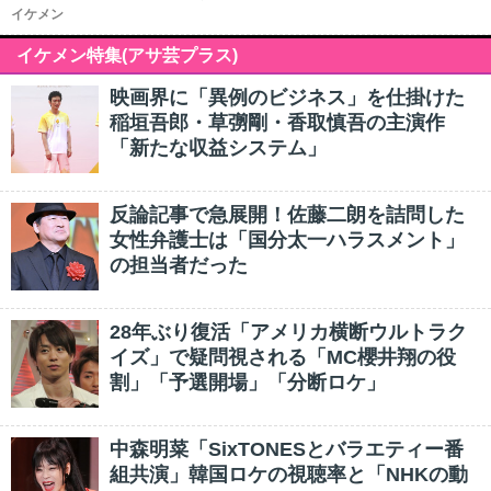
イケメン
イケメン特集(アサ芸プラス)
映画界に「異例のビジネス」を仕掛けた
稲垣吾郎・草彅剛・香取慎吾の主演作
「新たな収益システム」
反論記事で急展開！佐藤二朗を詰問した
女性弁護士は「国分太一ハラスメント」
の担当者だった
28年ぶり復活「アメリカ横断ウルトラク
イズ」で疑問視される「MC櫻井翔の役
割」「予選開場」「分断ロケ」
中森明菜「SixTONESとバラエティー番
組共演」韓国ロケの視聴率と「NHKの動