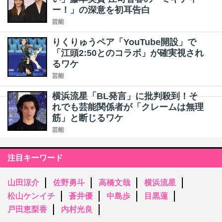
ー！」の深意を初耳告白
芸能
りくりゅうペア「YouTube開設」で
「江頭2:50とのコラボ」が確実視され
るワケ
芸能
横浜流星「BL発言」に批判殺到！そ
れでも芸能関係者が「クレームは無理
筋」と断じるワケ
芸能
注目キーワード
山田涼介
佐野勇斗
高橋文哉
横浜流星
松山ケンイチ
蒼井優
中島歩
目黒蓮
戸田恵梨香
内村光良