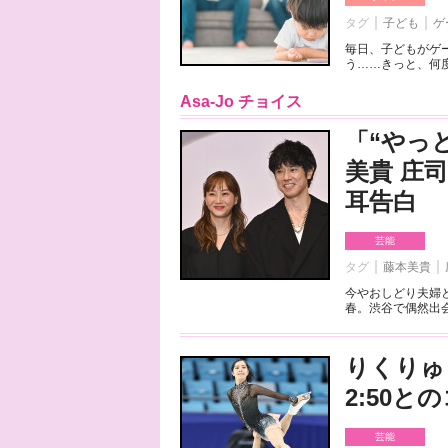
タグ
子ども
ゲ
毎日、子どもがゲ
う……きっと、何度
Asa-Jo チョイス
「“やっ
美貴 庄
耳告白
芸能
タグ
藤本美貴
今やおしどり夫婦
春。渋谷で偶然出会
りくりゅ
2:50
芸能