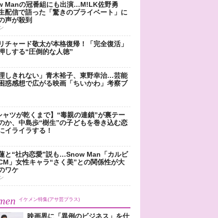
ow Manの冠番組にも出演…M!LK佐野勇
生配信で語った「驚きのプライベート」に
の声が殺到
ン
リチャード敬太が本格復帰！「完全復活」
押しする“圧倒的な人徳”
理しきれない」青木裕子、東野幸治…芸能
困惑感想で広がる映画「ちいかわ」考察ブ
シャツが乾くまで】“毒親の連鎖”が裏テー
のか、中島歩“樹生”の子どもを巻き込む恋
にイライラする！
蓮と“社内恋愛”説も…Snow Man「カルビ
CM」女性キャラ“さく美”との関係性が大
のワケ
ン
men
イケメン特集(アサ芸プラス)
映画界に「異例のビジネス」を仕