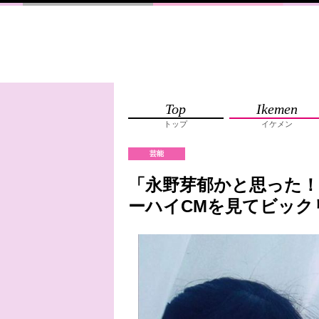
Top
Ikemen
トップ
イケメン
芸能
「永野芽郁かと思った
ーハイCMを見てビック