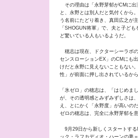
その理由は「永野芽郁がCMに出
と、永野とは別人だと気付くから
う名前にたどり着き、真田広之が
「SHOGUN将軍」で、夫と子ど
ど驚いている人もいるようだ。
穂志は現在、ドクターシーラボのブ
センスローションEX」のCMにも
けだと永野に見えないこともない。
性」が前面に押し出されているか
「氷ゼロ」の穂志は、「はじめま
が、その透明感とみずみずしさは、
え、とにかく「永野度」が高いの
ゼロの穂志は、完全に永野芽郁を
9月29日から新しくスタートする
ック・ラフカディオ・ハーンの妻