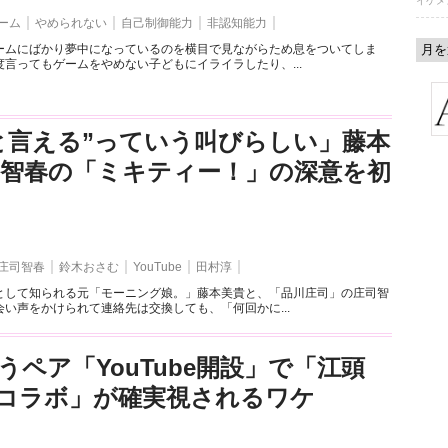
イケメ
ーム
やめられない
自己制御能力
非認知能力
ームにばかり夢中になっているのを横目で見ながらため息をついてしま
言ってもゲームをやめない子どもにイライラしたり、...
と言える”っていう叫びらしい」藤本
司智春の「ミキティー！」の深意を初
庄司智春
鈴木おさむ
YouTube
田村淳
として知られる元「モーニング娘。」藤本美貴と、「品川庄司」の庄司智
い声をかけられて連絡先は交換しても、「何回かに...
うペア「YouTube開設」で「江頭
とのコラボ」が確実視されるワケ