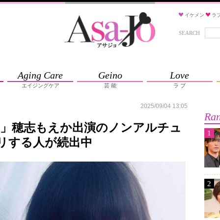
イケメン
ラ
SEARCH
Aging Care
Geino
Love
エイジングケア
芸 能
ラ ブ
2025/09/04 13:05
Ran
！」穂志もえか出演のノンアルチュ
1
リする人が続出中
2