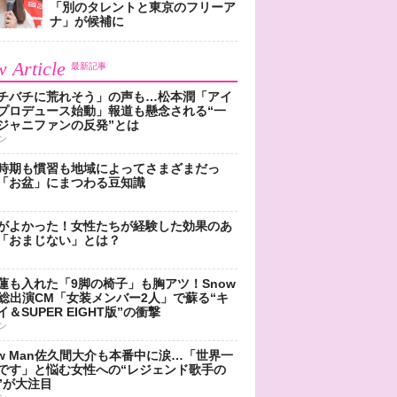
「別のタレントと東京のフリーア
ナ」が候補に
 Article
最新記事
チバチに荒れそう」の声も…松本潤「アイ
プロデュース始動」報道も懸念される“一
ジャニファンの反発”とは
ン
時期も慣習も地域によってさまざまだっ
「お盆」にまつわる豆知識
がよかった！女性たちが経験した効果のあ
「おまじない」とは？
蓮も入れた「9脚の椅子」も胸アツ！Snow
n総出演CM「女装メンバー2人」で蘇る“キ
＆SUPER EIGHT版”の衝撃
ン
ow Man佐久間大介も本番中に涙…「世界一
です」と悩む女性への“レジェンド歌手の
”が大注目