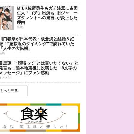
M!LK佐野勇斗もガチ注意…吉田
仁人「ゴチ」出演も“旧ジャニー
ズタレントへの発言”が炎上した
理由
芸能
川口春奈が日本代表・板倉滉と結婚＆妊
娠！“急接近のタイミング”で訪れていた
「人生の大転機」
芸能
目黒蓮「“頑張って”とは言いたくない」と
発言も…熊本地震後に投稿した「8文字の
メッセージ」にファン感動
イケメン
もっと見る