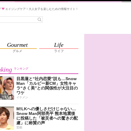
ブ
エイジングケア！大人女子を楽しむための情報サイト！
Gourmet
Life
グルメ
ライフ
king
ランキング
目黒蓮と“社内恋愛”説も…Snow
Man「カルビー新CM」女性キャ
ラ“さく美”との関係性が大注目の
ワケ
イケメン
M!LKへの優しさだけじゃない…
Snow Man阿部亮平 熊本地震後
に投稿した「被災者への驚きの配
慮」に称賛の声
芸能