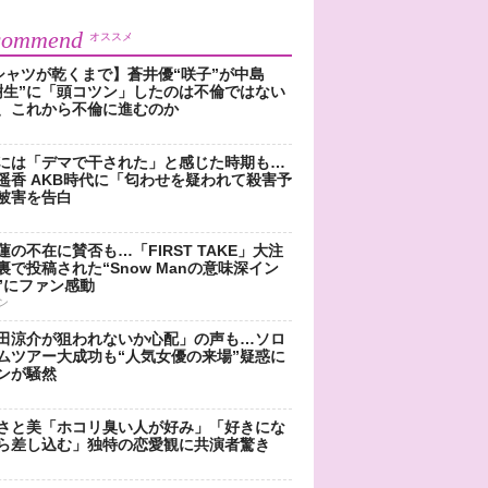
commend
オススメ
シャツが乾くまで】蒼井優“咲子”が中島
樹生”に「頭コツン」したのは不倫ではない
、これから不倫に進むのか
には「デマで干された」と感じた時期も…
遥香 AKB時代に「匂わせを疑われて殺害予
被害を告白
蓮の不在に賛否も…「FIRST TAKE」大注
裏で投稿された“Snow Manの意味深イン
”にファン感動
ン
田涼介が狙われないか心配」の声も…ソロ
ムツアー大成功も“人気女優の来場”疑惑に
ンが騒然
さと美「ホコリ臭い人が好み」「好きにな
ら差し込む」独特の恋愛観に共演者驚き