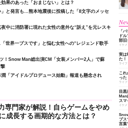
た効果のあった「おまじない」とは？
い」と発言も…熊本地震後に投稿した「8文字のメッセ
New
夜中に消防署に現れた女性の意外な“訴え”を元レスキ
「バ
ドル
部旧
涙…「世界一ブスです」と悩む女性への“レジェンド歌手
イケメ
実は
た！
！Snow Man総出演CM「女装メンバー2人」で蘇
ライフ
衝撃
これ
本潤「アイドルプロデュース始動」報道も懸念され
った
ライフ
目黒
Ma
スマイ
イケメ
力専門家が解説！自らゲームをやめ
に成長する画期的な方法とは？
Sn
ブス
言葉