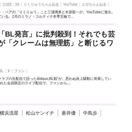
江頭2：50
りくりゅうちゃんねる
YouTube
エガちゃんねる
・ペアの「りくりゅう」こと三浦璃来と木原龍一が、YouTubeに進出。
いる。2月のミラノ・コルティナ冬季五輪で...
「BL発言」に批判殺到！それでも芸
が「クレームは無理筋」と断じるワ
BL
X
ファン
ラブの生配信で語った&ldquo;BL観”が、思わぬ炎上騒動に発展してい
れた会員限定のライブ配信で、ファンから...
横浜流星
松山ケンイチ
蒼井優
中島歩