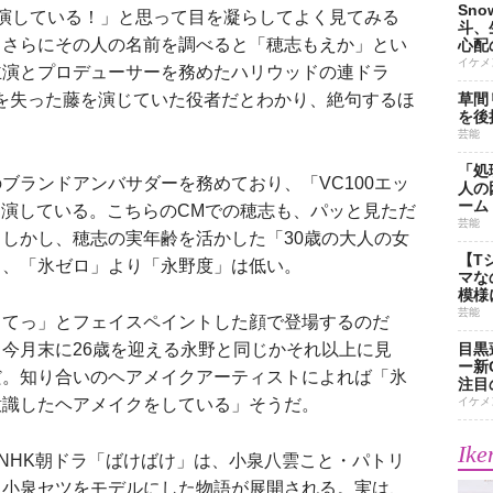
Sn
演している！」と思って目を凝らしてよく見てみる
斗、
。さらにその人の名前を調べると「穂志もえか」とい
心配
イケメ
主演とプロデューサーを務めたハリウッドの連ドラ
草間
もを失った藤を演じていた役者だとわかり、絶句するほ
を後
芸能
「処
ランドアンバサダーを務めており、「VC100エッ
人の
ーム
出演している。こちらのCMでの穂志も、パッと見ただ
芸能
しかし、穂志の実年齢を活かした「30歳の大人の女
【T
ら、「氷ゼロ」より「永野度」は低い。
マな
模様
芸能
してっ」とフェイスペイントした顔で登場するのだ
目黒
今月末に26歳を迎える永野と同じかそれ以上に見
ー新
だ。知り合いのヘアメイクアーティストによれば「氷
注目
イケメ
意識したヘアメイクをしている」そうだ。
Ike
NHK朝ドラ「ばけばけ」は、小泉八雲こと・パトリ
＝小泉セツをモデルにした物語が展開される。実は、