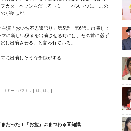
レフカダ・ヘブンを演じるトミー・バストウに、この
たのが穂志だ。
主演「おいち不思議語り」第5話、第6話に出演して
ラマに新しい役者を出演させる時には、その前に必ず
お試し出演させる」と言われている。
マに出演しそうな予感がする。
トミー・バストウ
ばけばけ
ざまだった！「お盆」にまつわる豆知識