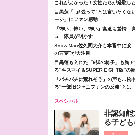
これがよかった！女性たちが経験し
目黒蓮「“頑張って”とは言いたくな
ージ」にファン感動
「怖い、怖い、怖い」宮迫も驚愕 真
ュー隊員が明かす
Snow Man佐久間大介も本番中に
の言葉”が大注目
目黒蓮も入れた「9脚の椅子」も胸アツ
る“キスマイ＆SUPER EIGHT版”の
「バチバチに荒れそう」の声も…松
る“一部旧ジャニファンの反発”とは
スペシャル
非認知能
る子ども
ライフ