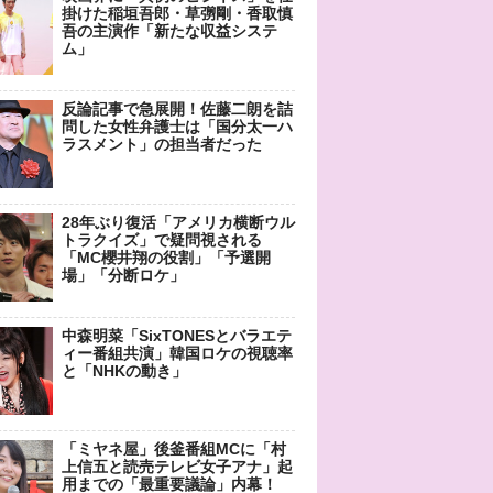
掛けた稲垣吾郎・草彅剛・香取慎
吾の主演作「新たな収益システ
ム」
反論記事で急展開！佐藤二朗を詰
問した女性弁護士は「国分太一ハ
ラスメント」の担当者だった
28年ぶり復活「アメリカ横断ウル
トラクイズ」で疑問視される
「MC櫻井翔の役割」「予選開
場」「分断ロケ」
中森明菜「SixTONESとバラエテ
ィー番組共演」韓国ロケの視聴率
と「NHKの動き」
「ミヤネ屋」後釜番組MCに「村
上信五と読売テレビ女子アナ」起
用までの「最重要議論」内幕！