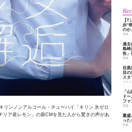
Re
【T
歩“
のか
芸能
過去
島崎
告」
芸能
目黒
目の
スタ
イケメ
「山
ドー
ファ
芸能
キリンノンアルコール・チューハイ「キリン 氷ゼロ
シチリア産レモン」の新CMを見た人から驚きの声があ
重盛
った
芸能