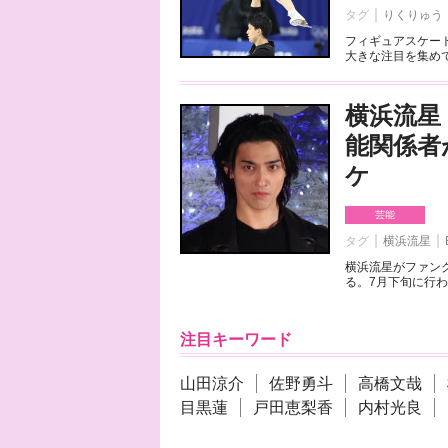
タグ
りくりゅう
フィギュアスケート
大きな注目を集めて
横浜流星
能関係者
ケ
芸能
タグ
横浜流星
横浜流星がファンク
る。7月下旬に行わ
注目キーワード
山田涼介
佐野勇斗
高橋文哉
目黒蓮
戸田恵梨香
内村光良