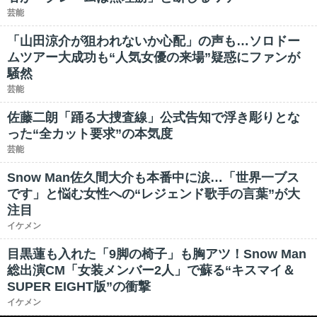
芸能
「山田涼介が狙われないか心配」の声も…ソロドー
ムツアー大成功も“人気女優の来場”疑惑にファンが
騒然
芸能
佐藤二朗「踊る大捜査線」公式告知で浮き彫りとな
った“全カット要求”の本気度
芸能
Snow Man佐久間大介も本番中に涙…「世界一ブス
です」と悩む女性への“レジェンド歌手の言葉”が大
注目
イケメン
目黒蓮も入れた「9脚の椅子」も胸アツ！Snow Man
総出演CM「女装メンバー2人」で蘇る“キスマイ＆
SUPER EIGHT版”の衝撃
イケメン