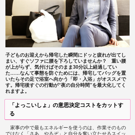
子どものお迎えから帰宅した瞬間にドッと疲れが出てし
まい、すぐソファに腰を下ろしていませんか？ 重い腰
が上がらず、気付けばそのまま30分以上経過してい
た……なんて事態を防ぐためには、帰宅してバッグを置
いたらその足で浴室へ向かう「即・入浴」がオススメで
す。帰宅後すぐの行動が“夜の自分時間”を最大化してく
れますよ。
「よっこいしょ」の意思決定コストをカットす
る
家事の中で最もエネルギーを使うのは、作業そのもの
ではなく「さあ、やるぞ」と自分を奮い立たせるスイッ