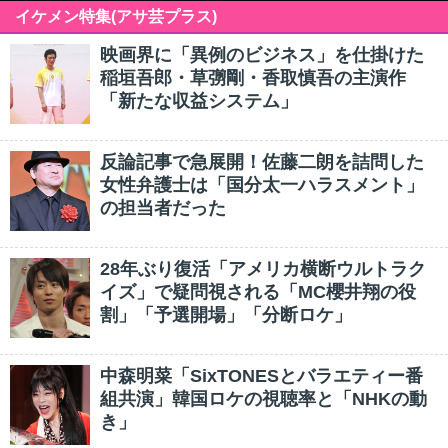
イケメン特集(アサ芸プラス)
映画界に「異例のビジネス」を仕掛けた
稲垣吾郎・草彅剛・香取慎吾の主演作
「新たな収益システム」
反論記事で急展開！佐藤二朗を詰問した
女性弁護士は「国分太一ハラスメント」
の担当者だった
28年ぶり復活「アメリカ横断ウルトラク
イズ」で疑問視される「MC櫻井翔の役
割」「予選開場」「分断ロケ」
中森明菜「SixTONESとバラエティー番
組共演」韓国ロケの視聴率と「NHKの動
き」