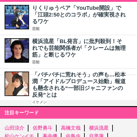
りくりゅうペア「YouTube開設」で
「江頭2:50とのコラボ」が確実視され
るワケ
芸能
横浜流星「BL発言」に批判殺到！そ
れでも芸能関係者が「クレームは無理
筋」と断じるワケ
芸能
「バチバチに荒れそう」の声も…松本
潤「アイドルプロデュース始動」報道
も懸念される“一部旧ジャニファンの
反発”とは
イケメン
注目キーワード
山田涼介
佐野勇斗
高橋文哉
横浜流星
松山ケンイチ
蒼井優
中島歩
目黒蓮