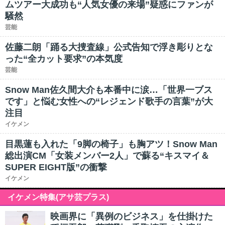
ムツアー大成功も“人気女優の来場”疑惑にファンが
騒然
芸能
佐藤二朗「踊る大捜査線」公式告知で浮き彫りとな
った“全カット要求”の本気度
芸能
Snow Man佐久間大介も本番中に涙…「世界一ブス
です」と悩む女性への“レジェンド歌手の言葉”が大
注目
イケメン
目黒蓮も入れた「9脚の椅子」も胸アツ！Snow Man
総出演CM「女装メンバー2人」で蘇る“キスマイ＆
SUPER EIGHT版”の衝撃
イケメン
イケメン特集(アサ芸プラス)
映画界に「異例のビジネス」を仕掛けた