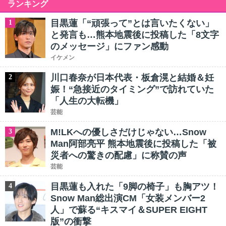
ランキング
目黒蓮「“頑張って”とは言いたくない」
1
と発言も…熊本地震後に投稿した「8文字
のメッセージ」にファン感動
イケメン
川口春奈が日本代表・板倉滉と結婚＆妊
2
娠！“急接近のタイミング”で訪れていた
「人生の大転機」
芸能
M!LKへの優しさだけじゃない…Snow
3
Man阿部亮平 熊本地震後に投稿した「被
災者への驚きの配慮」に称賛の声
芸能
目黒蓮も入れた「9脚の椅子」も胸アツ！
4
Snow Man総出演CM「女装メンバー2
人」で蘇る“キスマイ＆SUPER EIGHT
版”の衝撃