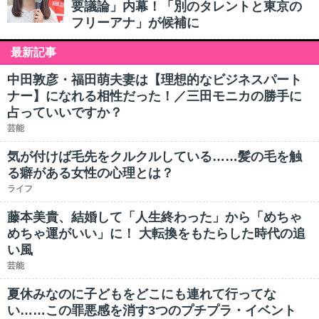
要議論」内幕！「別のタレントと東京の
フリーアナ」が候補に
最新記事
中田敦彦・福田萌夫妻は【理想的なビジネスパート
ナー】になれる相性だった！／三田モニカの勝手に
占っていいですか？
芸能
気が付けば毛先をクルクルしている……髪の毛を触
る癖がある女性の心理とは？
ライフ
藤本美貴、結婚して「人生終わった」から「めちゃ
めちゃ運がいい」に！ 大転換をもたらした時代の追
い風
芸能
夏休みなのに子どもをどこにも連れて行ってな
い……この罪悪感を消す3つのプチプラ・イベント