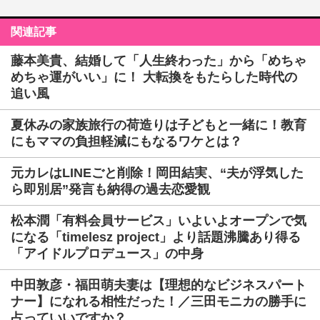
関連記事
藤本美貴、結婚して「人生終わった」から「めちゃ
めちゃ運がいい」に！ 大転換をもたらした時代の
追い風
夏休みの家族旅行の荷造りは子どもと一緒に！教育
にもママの負担軽減にもなるワケとは？
元カレはLINEごと削除！岡田結実、“夫が浮気した
ら即別居”発言も納得の過去恋愛観
松本潤「有料会員サービス」いよいよオープンで気
になる「timelesz project」より話題沸騰あり得る
「アイドルプロデュース」の中身
中田敦彦・福田萌夫妻は【理想的なビジネスパート
ナー】になれる相性だった！／三田モニカの勝手に
占っていいですか？