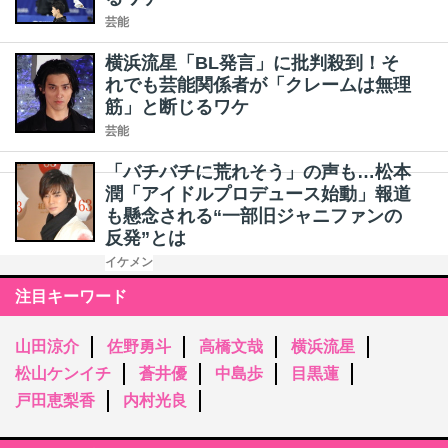
芸能
横浜流星「BL発言」に批判殺到！そ
れでも芸能関係者が「クレームは無理
筋」と断じるワケ
芸能
「バチバチに荒れそう」の声も…松本
潤「アイドルプロデュース始動」報道
も懸念される“一部旧ジャニファンの
反発”とは
イケメン
注目キーワード
山田涼介
佐野勇斗
高橋文哉
横浜流星
松山ケンイチ
蒼井優
中島歩
目黒蓮
戸田恵梨香
内村光良