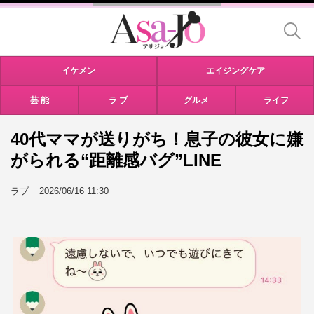
イケメン
エイジングケア
芸 能
ラ ブ
グルメ
ライフ
40代ママが送りがち！息子の彼女に嫌
がられる“距離感バグ”LINE
ラブ
2026/06/16 11:30