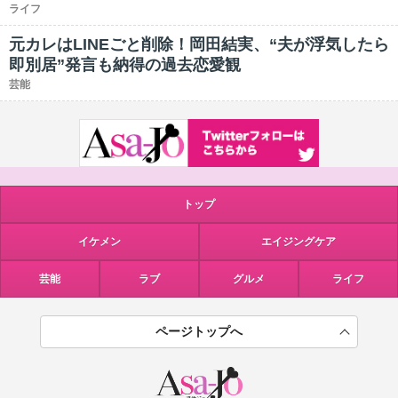
ライフ
元カレはLINEごと削除！岡田結実、“夫が浮気したら
即別居”発言も納得の過去恋愛観
芸能
トップ
イケメン
エイジングケア
芸能
ラブ
グルメ
ライフ
ページトップへ