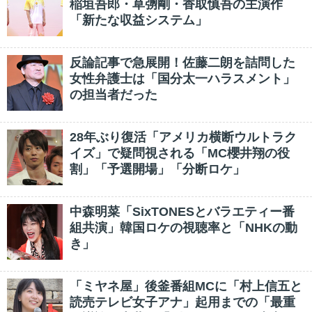
稲垣吾郎・草彅剛・香取慎吾の主演作
「新たな収益システム」
反論記事で急展開！佐藤二朗を詰問した
女性弁護士は「国分太一ハラスメント」
の担当者だった
28年ぶり復活「アメリカ横断ウルトラク
イズ」で疑問視される「MC櫻井翔の役
割」「予選開場」「分断ロケ」
中森明菜「SixTONESとバラエティー番
組共演」韓国ロケの視聴率と「NHKの動
き」
「ミヤネ屋」後釜番組MCに「村上信五と
読売テレビ女子アナ」起用までの「最重