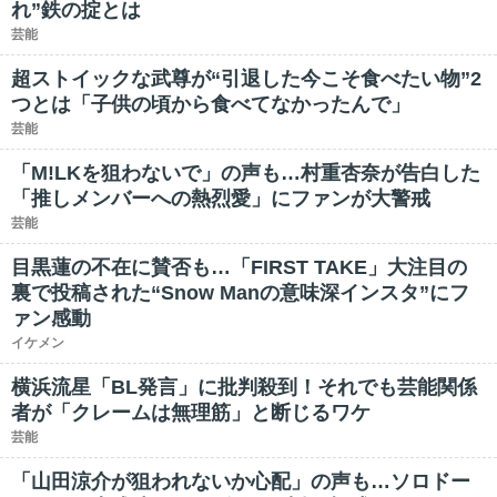
れ”鉄の掟とは
芸能
超ストイックな武尊が“引退した今こそ食べたい物”2
つとは「子供の頃から食べてなかったんで」
芸能
「M!LKを狙わないで」の声も…村重杏奈が告白した
「推しメンバーへの熱烈愛」にファンが大警戒
芸能
目黒蓮の不在に賛否も…「FIRST TAKE」大注目の
裏で投稿された“Snow Manの意味深インスタ”にフ
ァン感動
イケメン
横浜流星「BL発言」に批判殺到！それでも芸能関係
者が「クレームは無理筋」と断じるワケ
芸能
「山田涼介が狙われないか心配」の声も…ソロドー