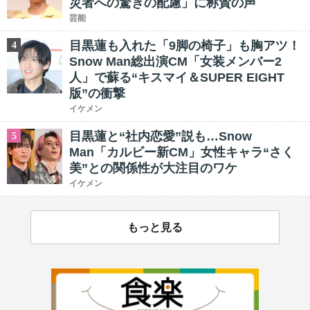
災者への驚きの配慮」に称賛の声
芸能
目黒蓮も入れた「9脚の椅子」も胸アツ！
4
Snow Man総出演CM「女装メンバー2
人」で蘇る“キスマイ＆SUPER EIGHT
版”の衝撃
イケメン
目黒蓮と“社内恋愛”説も…Snow
5
Man「カルビー新CM」女性キャラ“さく
美”との関係性が大注目のワケ
イケメン
もっと見る