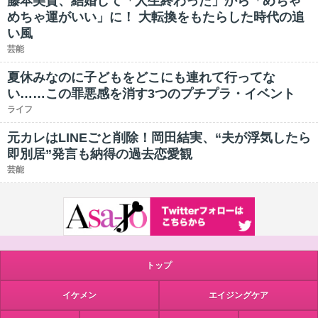
藤本美貴、結婚して「人生終わった」から「めちゃ
めちゃ運がいい」に！ 大転換をもたらした時代の追
い風
芸能
夏休みなのに子どもをどこにも連れて行ってな
い……この罪悪感を消す3つのプチプラ・イベント
ライフ
元カレはLINEごと削除！岡田結実、“夫が浮気したら
即別居”発言も納得の過去恋愛観
芸能
トップ
イケメン
エイジングケア