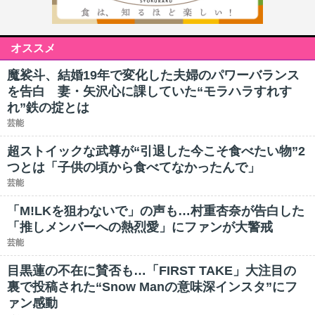
オススメ
魔裟斗、結婚19年で変化した夫婦のパワーバランス
を告白 妻・矢沢心に課していた“モラハラすれす
れ”鉄の掟とは
芸能
超ストイックな武尊が“引退した今こそ食べたい物”2
つとは「子供の頃から食べてなかったんで」
芸能
「M!LKを狙わないで」の声も…村重杏奈が告白した
「推しメンバーへの熱烈愛」にファンが大警戒
芸能
目黒蓮の不在に賛否も…「FIRST TAKE」大注目の
裏で投稿された“Snow Manの意味深インスタ”にフ
ァン感動