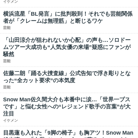
イケメン
横浜流星「BL発言」に批判殺到！それでも芸能関係
者が「クレームは無理筋」と断じるワケ
芸能
「山田涼介が狙われないか心配」の声も…ソロドー
ムツアー大成功も“人気女優の来場”疑惑にファンが
騒然
芸能
佐藤二朗「踊る大捜査線」公式告知で浮き彫りとな
った“全カット要求”の本気度
芸能
Snow Man佐久間大介も本番中に涙…「世界一ブス
です」と悩む女性への“レジェンド歌手の言葉”が大
注目
イケメン
目黒蓮も入れた「9脚の椅子」も胸アツ！Snow Man