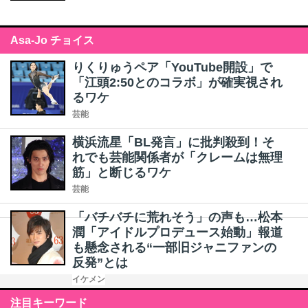
Asa-Jo チョイス
りくりゅうペア「YouTube開設」で
「江頭2:50とのコラボ」が確実視され
るワケ
芸能
横浜流星「BL発言」に批判殺到！そ
れでも芸能関係者が「クレームは無理
筋」と断じるワケ
芸能
「バチバチに荒れそう」の声も…松本
潤「アイドルプロデュース始動」報道
も懸念される“一部旧ジャニファンの
反発”とは
イケメン
注目キーワード