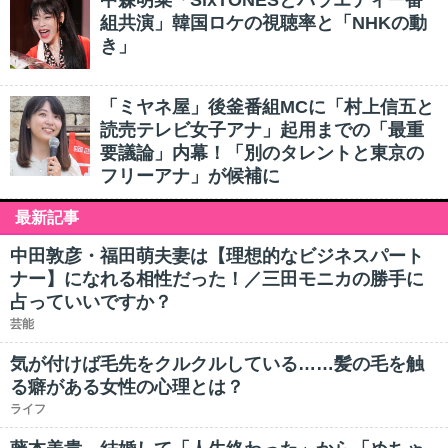
中森明菜「SixTONESとバラエティー番
組共演」韓国ロケの視聴率と「NHKの動
き」
「ミヤネ屋」後釜番組MCに「村上信五と
読売テレビ女子アナ」起用までの「最重
要議論」内幕！「別のタレントと東京の
フリーアナ」が候補に
最新記事
中田敦彦・福田萌夫妻は【理想的なビジネスパート
ナー】になれる相性だった！／三田モニカの勝手に
占っていいですか？
芸能
気が付けば毛先をクルクルしている……髪の毛を触
る癖がある女性の心理とは？
ライフ