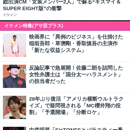
総出演CM「女装メンバー2人」で蘇る“キスマイ＆
SUPER EIGHT版”の衝撃
イケメン
イケメン特集(アサ芸プラス)
映画界に「異例のビジネス」を仕掛けた
稲垣吾郎・草彅剛・香取慎吾の主演作
「新たな収益システム」
反論記事で急展開！佐藤二朗を詰問した
女性弁護士は「国分太一ハラスメント」
の担当者だった
28年ぶり復活「アメリカ横断ウルトラク
イズ」で疑問視される「MC櫻井翔の役
割」「予選開場」「分断ロケ」