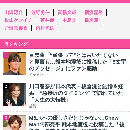
山田涼介
佐野勇斗
高橋文哉
横浜流星
松山ケンイチ
蒼井優
中島歩
目黒蓮
戸田恵梨香
内村光良
ランキング
目黒蓮「“頑張って”とは言いたくない」
1
と発言も…熊本地震後に投稿した「8文字
のメッセージ」にファン感動
イケメン
川口春奈が日本代表・板倉滉と結婚＆妊
2
娠！“急接近のタイミング”で訪れていた
「人生の大転機」
芸能
M!LKへの優しさだけじゃない…Snow
3
Man阿部亮平 熊本地震後に投稿した「被