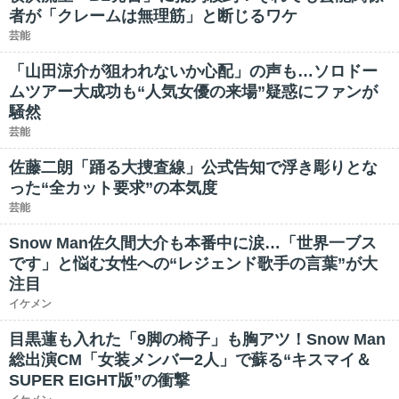
者が「クレームは無理筋」と断じるワケ
芸能
「山田涼介が狙われないか心配」の声も…ソロドー
ムツアー大成功も“人気女優の来場”疑惑にファンが
騒然
芸能
佐藤二朗「踊る大捜査線」公式告知で浮き彫りとな
った“全カット要求”の本気度
芸能
Snow Man佐久間大介も本番中に涙…「世界一ブス
です」と悩む女性への“レジェンド歌手の言葉”が大
注目
イケメン
目黒蓮も入れた「9脚の椅子」も胸アツ！Snow Man
総出演CM「女装メンバー2人」で蘇る“キスマイ＆
SUPER EIGHT版”の衝撃