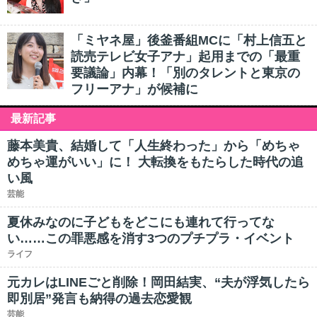
「ミヤネ屋」後釜番組MCに「村上信五と
読売テレビ女子アナ」起用までの「最重
要議論」内幕！「別のタレントと東京の
フリーアナ」が候補に
最新記事
藤本美貴、結婚して「人生終わった」から「めちゃ
めちゃ運がいい」に！ 大転換をもたらした時代の追
い風
芸能
夏休みなのに子どもをどこにも連れて行ってな
い……この罪悪感を消す3つのプチプラ・イベント
ライフ
元カレはLINEごと削除！岡田結実、“夫が浮気したら
即別居”発言も納得の過去恋愛観
芸能