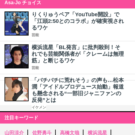
Asa-Jo チョイス
りくりゅうペア「YouTube開設」で
「江頭2:50とのコラボ」が確実視され
るワケ
芸能
横浜流星「BL発言」に批判殺到！そ
れでも芸能関係者が「クレームは無理
筋」と断じるワケ
芸能
「バチバチに荒れそう」の声も…松本
潤「アイドルプロデュース始動」報道
も懸念される“一部旧ジャニファンの
反発”とは
イケメン
注目キーワード
山田涼介
佐野勇斗
高橋文哉
横浜流星