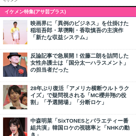
イケメン
イケメン特集(アサ芸プラス)
映画界に「異例のビジネス」を仕掛けた
稲垣吾郎・草彅剛・香取慎吾の主演作
「新たな収益システム」
反論記事で急展開！佐藤二朗を詰問した
女性弁護士は「国分太一ハラスメント」
の担当者だった
28年ぶり復活「アメリカ横断ウルトラク
イズ」で疑問視される「MC櫻井翔の役
割」「予選開場」「分断ロケ」
中森明菜「SixTONESとバラエティー番
組共演」韓国ロケの視聴率と「NHKの動
き」