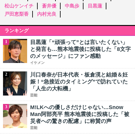
松山ケンイチ
蒼井優
中島歩
目黒蓮
戸田恵梨香
内村光良
ランキング
目黒蓮「“頑張って”とは言いたくない」
1
と発言も…熊本地震後に投稿した「8文字
のメッセージ」にファン感動
イケメン
川口春奈が日本代表・板倉滉と結婚＆妊
2
娠！“急接近のタイミング”で訪れていた
「人生の大転機」
芸能
M!LKへの優しさだけじゃない…Snow
3
Man阿部亮平 熊本地震後に投稿した「被
災者への驚きの配慮」に称賛の声
芸能