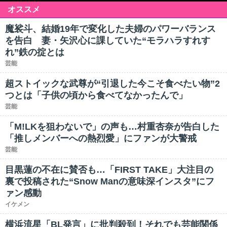
オススメ
魔裟斗、結婚19年で変化した夫婦のパワーバランス
を告白 妻・矢沢心に課していた“モラハラすれす
れ”鉄の掟とは
芸能
超ストイックな武尊が“引退した今こそ食べたい物”2
つとは「子供の頃から食べてなかったんで」
芸能
「M!LKを狙わないで」の声も…村重杏奈が告白した
「推しメンバーへの熱烈愛」にファンが大警戒
芸能
目黒蓮の不在に賛否も…「FIRST TAKE」大注目の
裏で投稿された“Snow Manの意味深インスタ”にフ
ァン感動
イケメン
横浜流星「BL発言」に批判殺到！それでも芸能関係