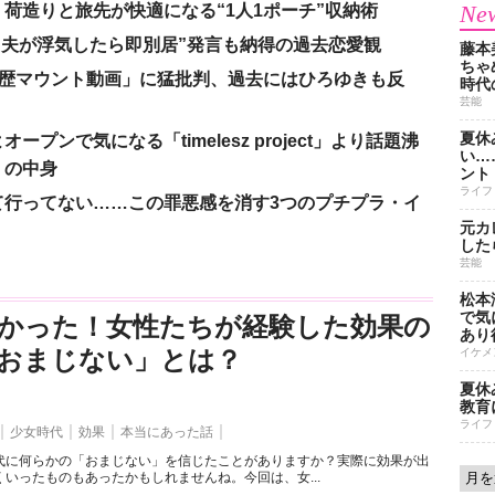
New
荷造りと旅先が快適になる“1人1ポーチ”収納術
、“夫が浮気したら即別居”発言も納得の過去恋愛観
藤本
ちゃ
「学歴マウント動画」に猛批判、過去にはひろゆきも反
時代
芸能
夏休
ンで気になる「timelesz project」より話題沸
い…
」の中身
ント
ライフ
て行ってない……この罪悪感を消す3つのプチプラ・イ
元カ
した
芸能
松本
で気に
かった！女性たちが経験した効果の
あり
おまじない」とは？
イケメ
夏休
教育
ライフ
少女時代
効果
本当にあった話
代に何らかの「おまじない」を信じたことがありますか？実際に効果が出
いったものもあったかもしれませんね。今回は、女...