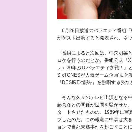
6月28日放送のバラエティ番組「Go
がゲスト出演すると発表され、ネ
「番組によると次回は、中森明菜とS
ロケを行うのだとか。番組公式『X
レ）20年ぶりバラエティ参戦！』
SixTONESが人気ゲーム企画“
『DESIRE-情熱-』を熱唱する
そんな久々のテレビ出演となる中森と
藤真彦との関係が世間を騒がせた
タートさせたものの、1989年に写
プしたのだ。この報道に中森は大
ョンで自死未遂事件を起こすこと