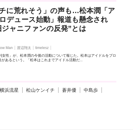
チに荒れそう」の声も…松本潤「ア
ロデュース始動」報道も懸念され
旧ジャニファンの反発”とは
ow Man
渡辺翔太
timelesz
週刊女性」が、松本潤の今後の活動について報じた。松本はアイドルをプロ
があるという。「松本はこれまでアイドル活動だ...
横浜流星
松山ケンイチ
蒼井優
中島歩