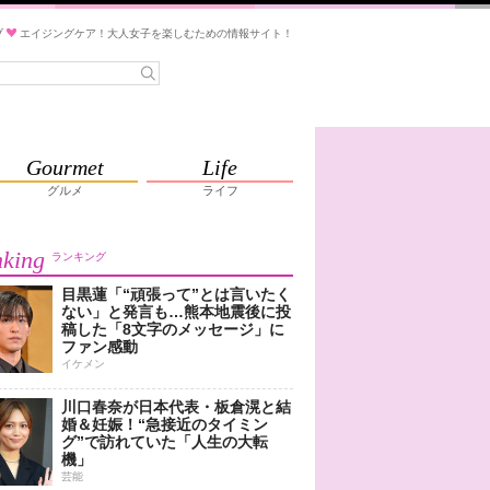
ブ
エイジングケア！大人女子を楽しむための情報サイト！
Gourmet
Life
グルメ
ライフ
king
ランキング
目黒蓮「“頑張って”とは言いたく
ない」と発言も…熊本地震後に投
稿した「8文字のメッセージ」に
ファン感動
イケメン
川口春奈が日本代表・板倉滉と結
婚＆妊娠！“急接近のタイミン
グ”で訪れていた「人生の大転
機」
芸能