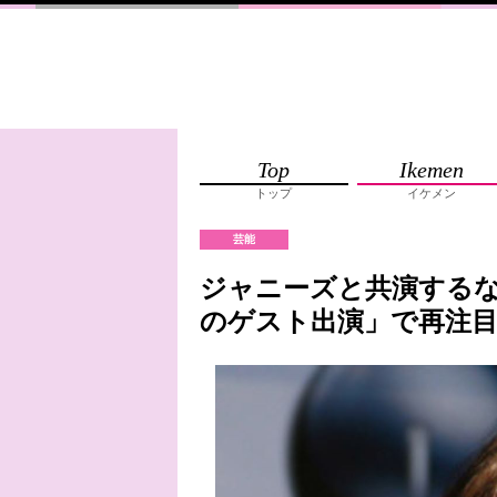
Top
Ikemen
トップ
イケメン
芸能
ジャニーズと共演するなん
のゲスト出演」で再注目