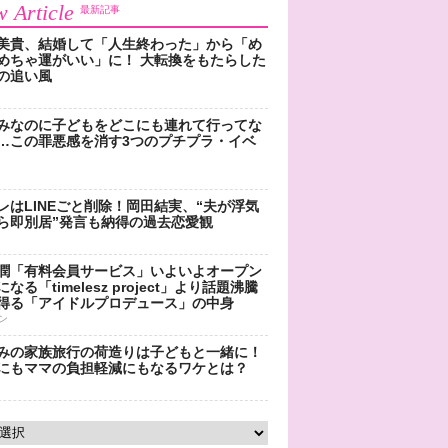
 Article
最新記事
美貴、結婚して「人生終わった」から「め
めちゃ運がいい」に！ 大転換をもたらした
の追い風
みなのに子どもをどこにも連れて行ってな
…この罪悪感を消す3つのプチプラ・イベ
レはLINEごと削除！岡田結実、“夫が浮気
ら即別居”発言も納得の過去恋愛観
潤「有料会員サービス」いよいよオープン
なる「timelesz project」より話題沸騰
得る「アイドルプロデュース」の中身
ン
みの家族旅行の荷造りは子どもと一緒に！
にもママの負担軽減にもなるワケとは？