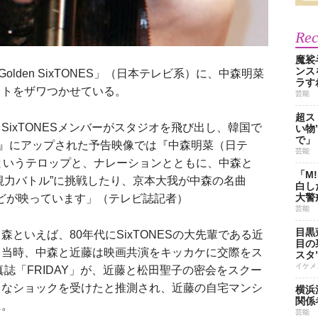
Re
魔裟
ンス
lden SixTONES」（日本テレビ系）に、中森明菜
ラす
ットをザワつかせている。
芸能
超ス
ixTONESメンバーがスタジオを飛び出し、韓国で
い物
で」
』にアップされた予告映像では『中森明菜（日テ
芸能
というテロップと、ナレーションとともに、中森と
「M
動体視力バトル”に挑戦したり、京本大我が中森の名曲
白し
大警
姿などが映っています」（テレビ誌記者）
芸能
目黒
いえば、80年代にSixTONESの大先輩である近
目の
。当時、中森と近藤は映画共演をキッカケに交際をス
スタ
イケメ
真誌「FRIDAY」が、近藤と松田聖子の密会をスクー
きなショックを受けたと推測され、近藤の自宅マンシ
横浜
関係
に。
芸能