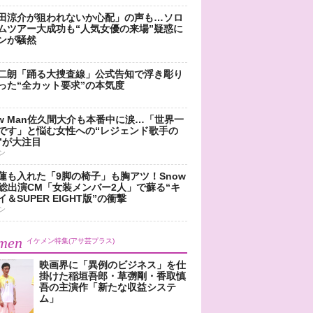
田涼介が狙われないか心配」の声も…ソロ
ムツアー大成功も“人気女優の来場”疑惑に
ンが騒然
二朗「踊る大捜査線」公式告知で浮き彫り
った“全カット要求”の本気度
ow Man佐久間大介も本番中に涙…「世界一
です」と悩む女性への“レジェンド歌手の
”が大注目
ン
蓮も入れた「9脚の椅子」も胸アツ！Snow
n総出演CM「女装メンバー2人」で蘇る“キ
＆SUPER EIGHT版”の衝撃
ン
men
イケメン特集(アサ芸プラス)
映画界に「異例のビジネス」を仕
掛けた稲垣吾郎・草彅剛・香取慎
吾の主演作「新たな収益システ
ム」