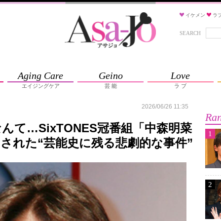
イケメン
ラ
SEARCH
Aging Care
Geino
Love
エイジングケア
芸 能
ラ ブ
2026/06/26 11:35
Ran
て…SixTONES冠番組「中森明菜
1
された“芸能史に残る悲劇的な事件”
2