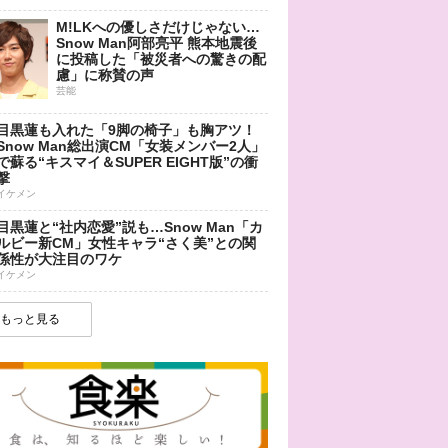
M!LKへの優しさだけじゃない…
Snow Man阿部亮平 熊本地震後
に投稿した「被災者への驚きの配
慮」に称賛の声
芸能
目黒蓮も入れた「9脚の椅子」も胸アツ！
Snow Man総出演CM「女装メンバー2人」
で蘇る“キスマイ＆SUPER EIGHT版”の衝
撃
イケメン
目黒蓮と“社内恋愛”説も…Snow Man「カ
ルビー新CM」女性キャラ“さく美”との関
係性が大注目のワケ
イケメン
もっと見る