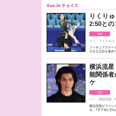
Asa-Jo チョイス
りくりゅ
2:50
芸能
タグ
りくりゅう
フィギュアスケート
大きな注目を集めて
横浜流星
能関係者
ケ
芸能
タグ
横浜流星
横浜流星がファンク
る。7月下旬に行わ