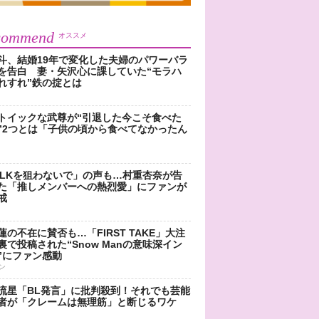
commend
オススメ
斗、結婚19年で変化した夫婦のパワーバラ
を告白 妻・矢沢心に課していた“モラハ
れすれ”鉄の掟とは
トイックな武尊が“引退した今こそ食べた
”2つとは「子供の頃から食べてなかったん
!LKを狙わないで」の声も…村重杏奈が告
た「推しメンバーへの熱烈愛」にファンが
戒
蓮の不在に賛否も…「FIRST TAKE」大注
裏で投稿された“Snow Manの意味深イン
”にファン感動
ン
流星「BL発言」に批判殺到！それでも芸能
者が「クレームは無理筋」と断じるワケ