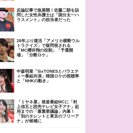
反論記事で急展開！佐藤二朗を詰
問した女性弁護士は「国分太一ハ
ラスメント」の担当者だった
28年ぶり復活「アメリカ横断ウル
トラクイズ」で疑問視される
「MC櫻井翔の役割」「予選開
場」「分断ロケ」
中森明菜「SixTONESとバラエテ
ィー番組共演」韓国ロケの視聴率
と「NHKの動き」
「ミヤネ屋」後釜番組MCに「村
上信五と読売テレビ女子アナ」起
用までの「最重要議論」内幕！
「別のタレントと東京のフリーア
ナ」が候補に