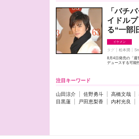
「バチバ
イドルプ
る“一部
イケメン
タグ
松本潤
Sn
8月4日発売の「
デュースする可能性
注目キーワード
山田涼介
佐野勇斗
高橋文哉
目黒蓮
戸田恵梨香
内村光良