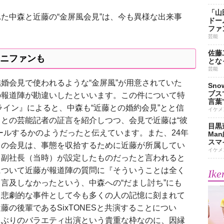
「山
中森と近藤の“金屏風会見”は、今も異様な出来事
ドー
ファ
芸能
佐藤
ニファンも
とな
芸能
婚会見で使われるような“金屏風”が用意されていた
Sn
ブス
の報道陣が勘違いしたといいます。この件について特
言葉
ライン』によると、中森も“近藤との婚約会見”とと信
イケメ
との芸能記者の証言を紹介しつつ、会見で近藤は“彼
目黒
ールするかのようだったと伝えています。また、24年
Ma
スマイ
この会見は、事態を収拾するために近藤が所属してい
イケメ
川副社長（当時）が設定したものだったと言われると
について近藤が報道陣の質問に『そういうことは全く
Ike
言及しなかったという、中森への“だまし討ち”にも
る悲劇的な事件として今も多くの人の記憶に刻まれて
の後輩であるSixTONESと共演することについ
しぶりのバラエティ出演という貴重な枠なのに、因縁