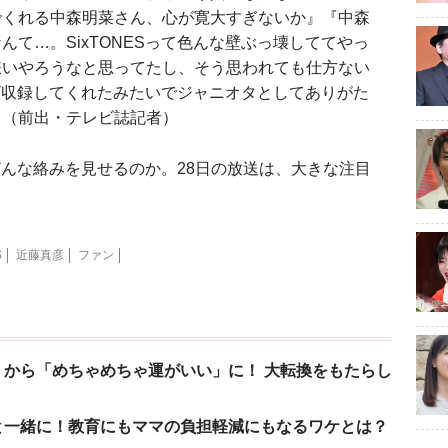
でくれる中森明菜さん、心が寛大すぎないか』『中森
て…。SixTONESって色んな壁ぶっ壊しててやっ
嫌いやろうなと思ってたし、そう思われても仕方ない
レビ収録してくれたみたいでジャニオタとしてありがた
」（前出・テレビ誌記者）
どんな絡みを見せるのか。28日の放送は、大きな注目
S
近藤真彦
ファン
から「めちゃめちゃ運がいい」に！ 大転換をもたらし
と一緒に！教育にもママの負担軽減にもなるワケとは？