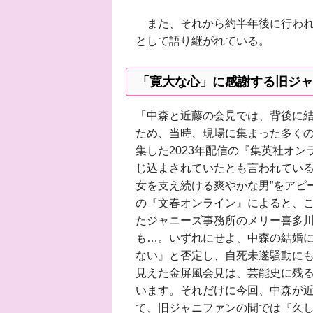
また、それから約半年後に行われた
として語り継がれている。
「寛大な心」に感謝する旧ジャ
「中森と近藤の会見では、背後に結
ため、当時、現場に集まった多く
集した2023年配信の『集英社オン
じ込まされていたとも言われている
女を支え続ける爽やかな男”をアピ
の『文春オンライン』によると、
たジャニーズ事務所のメリー喜多
も…。いずれにせよ、中森の結婚
ない』と否定し、自死未遂騒動にも
見えた金屏風会見は、芸能史に残
います。それだけに今回、中森が近藤
て、旧ジャニファンの間では『久