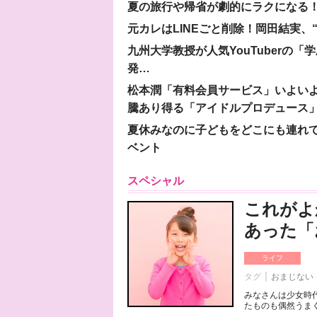
夏の旅行や帰省が劇的にラクになる！
元カレはLINEごと削除！岡田結実
九州大学教授が人気YouTuberの
発…
松本潤「有料会員サービス」いよいよオープ
騰あり得る「アイドルプロデュース
夏休みなのに子どもをどこにも連れ
ベント
スペシャル
これがよ
あった「
ライフ
タグ
おまじない
みなさんは少女時
たものも偶然うまく