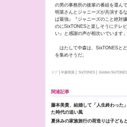
の男の事務所の後輩の番組を選ん
明菜さんとジャニーズが共演するなん
ぱ最強』『ジャニーズのこと絶対
のにSixTONESと楽しそうにテ
い』と感謝の声が相次いでいます
はたして中森は、SixTONESと
を集めそうだ。
タグ
中森明菜
SixTONES
Golden SixTONE
関連記事
藤本美貴、結婚して「人生終わった」
た時代の追い風
夏休みの家族旅行の荷造りは子ども