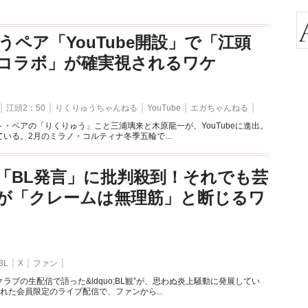
うペア「YouTube開設」で「江頭
とのコラボ」が確実視されるワケ
江頭2：50
りくりゅうちゃんねる
YouTube
エガちゃんねる
・ペアの「りくりゅう」こと三浦璃来と木原龍一が、YouTubeに進出。
いる。2月のミラノ・コルティナ冬季五輪で...
「BL発言」に批判殺到！それでも芸
が「クレームは無理筋」と断じるワ
BL
X
ファン
ラブの生配信で語った&ldquo;BL観”が、思わぬ炎上騒動に発展してい
れた会員限定のライブ配信で、ファンから...