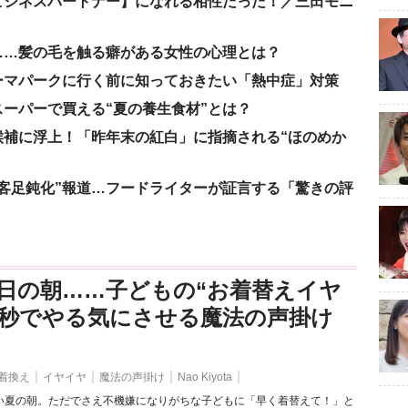
ビジネスパートナー】になれる相性だった！／三田モニ
……髪の毛を触る癖がある女性の心理とは？
ーマパークに行く前に知っておきたい「熱中症」対策
ーパーで買える“夏の養生食材”とは？
候補に浮上！「昨年末の紅白」に指摘される“ほのめか
客足鈍化”報道…フードライターが証言する「驚きの評
日の朝……子どもの“お着替えイヤ
3秒でやる気にさせる魔法の声掛け
着換え
イヤイヤ
魔法の声掛け
Nao Kiyota
い夏の朝。ただでさえ不機嫌になりがちな子どもに「早く着替えて！」と