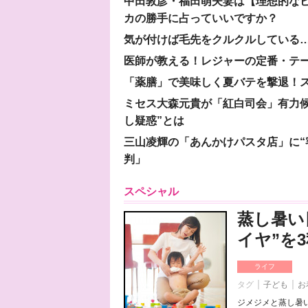
中田敦彦・福田萌夫妻は【理想的な
カの勝手に占っていいですか？
気が付けば毛先をクルクルしている
医師が教える！レジャーの定番・テ
「薬膳」で美味しく夏バテを撃退！ス
ミセス大森元貴が「紅白司会」有力
し疑惑”とは
三山凌輝の「あんかけパスタ店」に“
判」
スペシャル
蒸し暑い
イヤ”を
ライフ
タグ
子ども
お
ジメジメと蒸し暑