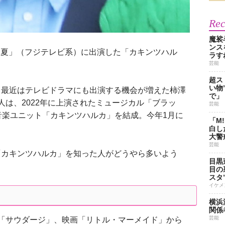
Re
魔裟
ンス
謡祭 夏」（フジテレビ系）に出演した「カキンツハル
ラす
芸能
超ス
い物
最近はテレビドラマにも出演する機会が増えた柿澤
で」
人は、2022年に上演されたミュージカル「ブラッ
芸能
音楽ユニット「カキンツハルカ」を結成。今年1月に
「M
白し
大警
芸能
カキンツハルカ」を知った人がどうやら多いよう
目黒
目の
スタ
イケメ
横浜
関係
芸能
サウダージ」、映画「リトル・マーメイド」から