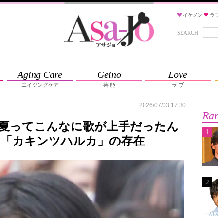
イケメン
ラ
SEARCH
Aging Care
Geino
Love
エイジングケア
芸 能
ラ ブ
2026/07/03 17:30
Ran
晴夏ってこんなに歌が上手だったん
1
た「カキンツハルカ」の存在
2