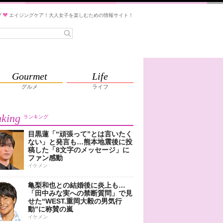
ブ
エイジングケア！大人女子を楽しむための情報サイト！
Gourmet
Life
グルメ
ライフ
king
ランキング
目黒蓮「“頑張って”とは言いたく
ない」と発言も…熊本地震後に投
稿した「8文字のメッセージ」に
ファン感動
イケメン
亀梨和也との結婚後に炎上も…
「田中みな実への禁断質問」で見
せた“WEST.重岡大毅の男気行
動”に称賛の嵐
イケメン