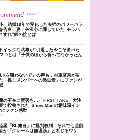
commend
オススメ
斗、結婚19年で変化した夫婦のパワーバラ
を告白 妻・矢沢心に課していた“モラハ
れすれ”鉄の掟とは
トイックな武尊が“引退した今こそ食べた
”2つとは「子供の頃から食べてなかったん
!LKを狙わないで」の声も…村重杏奈が告
た「推しメンバーへの熱烈愛」にファンが
戒
蓮の不在に賛否も…「FIRST TAKE」大注
裏で投稿された“Snow Manの意味深イン
”にファン感動
ン
流星「BL発言」に批判殺到！それでも芸能
者が「クレームは無理筋」と断じるワケ