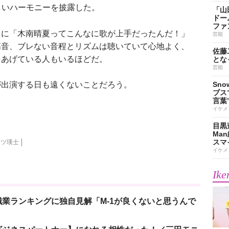
歌唱。美しいハーモニーを披露した。
「山
ドー
ファ
に「木南晴夏ってこんなに歌が上手だったんだ！」
芸能
高音、ブレない音程とリズムは聴いていて心地よく、
佐藤
をあげている人もいるほどだ。
とな
芸能
出演する日も遠くないことだろう。
Sn
ブス
言葉
イケメ
目黒
Ma
スマイ
ンツ瑛士
イケメ
Ike
業ランキングに独自見解「M-1が良くないと思うんで