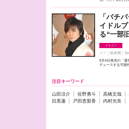
「バチバ
イドルプ
る“一部
イケメン
タグ
松本潤
Sn
8月4日発売の「
デュースする可能性
注目キーワード
山田涼介
佐野勇斗
高橋文哉
目黒蓮
戸田恵梨香
内村光良