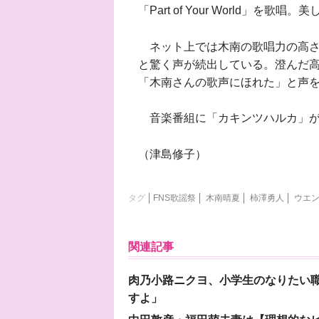
「Part of Your World」を
ネット上では木南の歌唱力の高さ
と驚く声が続出している。澄んだ
「木南さんの歌声にほれた」と声
音楽番組に「カキンツハルカ」が
（津島修子）
タグ
FNS歌謡祭
木南晴夏
柿澤勇人
ウエ
関連記事
肉乃小路ニクヨ、小学生のなりたい職
すよ」