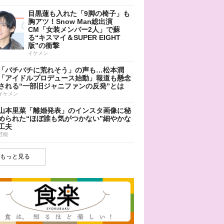
目黒蓮も入れた「9脚の椅子」も
胸アツ！Snow Man総出演
CM「女装メンバー2人」で蘇
る“キスマイ＆SUPER EIGHT
版”の衝撃
イケメン
「バチバチに荒れそう」の声も…松本潤
「アイドルプロデュース始動」報道も懸念
される“一部旧ジャニファンの反発”とは
イケメン
山本里菜「離婚発表」のインスタ画像に秘
められた“ほぼ誰も気がつかない”細やかな
工夫
芸能
もっと見る