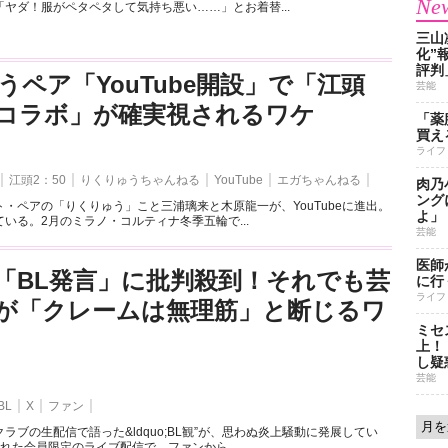
New
ヤダ！服がペタペタして気持ち悪い……」とお着替...
三山
化”
評判
うペア「YouTube開設」で「江頭
芸能
とのコラボ」が確実視されるワケ
「薬
買え
ライフ
江頭2：50
りくりゅうちゃんねる
YouTube
エガちゃんねる
肉乃
ング
・ペアの「りくりゅう」こと三浦璃来と木原龍一が、YouTubeに進出。
よ」
いる。2月のミラノ・コルティナ冬季五輪で...
芸能
医師
「BL発言」に批判殺到！それでも芸
に行
ライフ
が「クレームは無理筋」と断じるワ
ミセ
上！
し疑
芸能
BL
X
ファン
ラブの生配信で語った&ldquo;BL観”が、思わぬ炎上騒動に発展してい
れた会員限定のライブ配信で、ファンから...