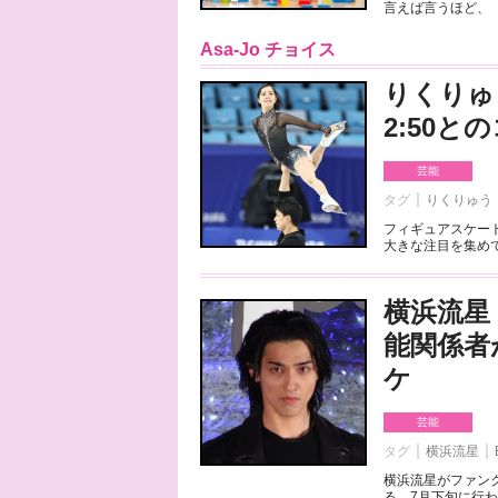
言えば言うほど、「
Asa-Jo チョイス
りくりゅ
2:50
芸能
タグ
りくりゅう
フィギュアスケート
大きな注目を集めて
横浜流星
能関係者
ケ
芸能
タグ
横浜流星
横浜流星がファンク
る。7月下旬に行わ