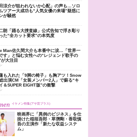
田涼介が狙われないか心配」の声も…ソロ
ムツアー大成功も“人気女優の来場”疑惑に
ンが騒然
二朗「踊る大捜査線」公式告知で浮き彫り
った“全カット要求”の本気度
ow Man佐久間大介も本番中に涙…「世界一
です」と悩む女性への“レジェンド歌手の
”が大注目
ン
蓮も入れた「9脚の椅子」も胸アツ！Snow
n総出演CM「女装メンバー2人」で蘇る“キ
＆SUPER EIGHT版”の衝撃
ン
men
イケメン特集(アサ芸プラス)
映画界に「異例のビジネス」を仕
掛けた稲垣吾郎・草彅剛・香取慎
吾の主演作「新たな収益システ
ム」