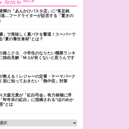
 Article
最新記事
凌輝の「あんかけパスタ店」に“客足鈍
報道…フードライターが証言する「驚きの
」
膳」で美味しく夏バテを撃退！スーパーで
る“夏の養生食材”とは？
小路ニクヨ、小学生のなりたい職業ランキ
に独自見解「M-1が良くないと思うんです
が教える！レジャーの定番・テーマパーク
く前に知っておきたい「熱中症」対策
ス大森元貴が「紅白司会」有力候補に浮
「昨年末の紅白」に指摘される“ほのめか
惑”とは