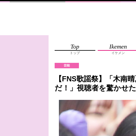
Top
Ikemen
トップ
イケメン
芸能
【FNS歌謡祭】「木南
だ！」視聴者を驚かせ