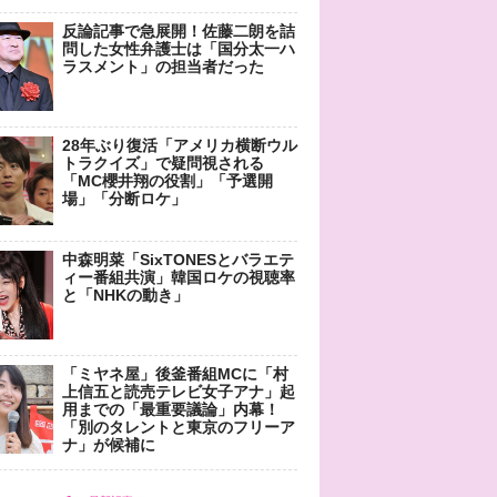
反論記事で急展開！佐藤二朗を詰
問した女性弁護士は「国分太一ハ
ラスメント」の担当者だった
28年ぶり復活「アメリカ横断ウル
トラクイズ」で疑問視される
「MC櫻井翔の役割」「予選開
場」「分断ロケ」
中森明菜「SixTONESとバラエテ
ィー番組共演」韓国ロケの視聴率
と「NHKの動き」
「ミヤネ屋」後釜番組MCに「村
上信五と読売テレビ女子アナ」起
用までの「最重要議論」内幕！
「別のタレントと東京のフリーア
ナ」が候補に