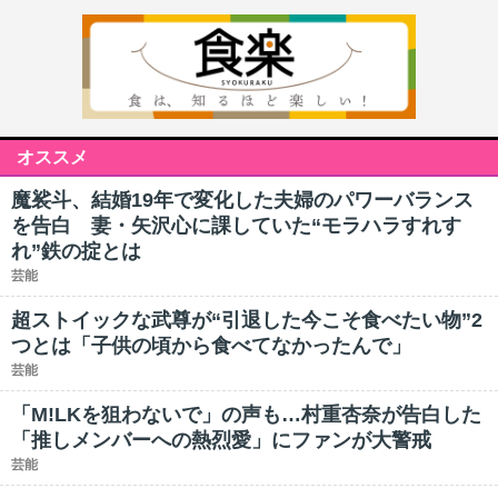
オススメ
魔裟斗、結婚19年で変化した夫婦のパワーバランス
を告白 妻・矢沢心に課していた“モラハラすれす
れ”鉄の掟とは
芸能
超ストイックな武尊が“引退した今こそ食べたい物”2
つとは「子供の頃から食べてなかったんで」
芸能
「M!LKを狙わないで」の声も…村重杏奈が告白した
「推しメンバーへの熱烈愛」にファンが大警戒
芸能