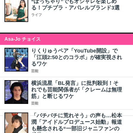
“ぽっちゃり”でもオシャレを楽しめ
る！プチプラ・アパレルブランド3選
ライフ
Asa-Jo チョイス
りくりゅうペア「YouTube開設」で
「江頭2:50とのコラボ」が確実視され
るワケ
芸能
横浜流星「BL発言」に批判殺到！そ
れでも芸能関係者が「クレームは無理
筋」と断じるワケ
芸能
「バチバチに荒れそう」の声も…松本
潤「アイドルプロデュース始動」報道
も懸念される“一部旧ジャニファンの