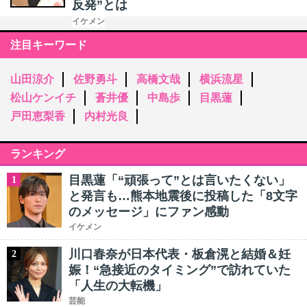
反発”とは
イケメン
注目キーワード
山田涼介
佐野勇斗
高橋文哉
横浜流星
松山ケンイチ
蒼井優
中島歩
目黒蓮
戸田恵梨香
内村光良
ランキング
目黒蓮「“頑張って”とは言いたくない」
1
と発言も…熊本地震後に投稿した「8文字
のメッセージ」にファン感動
イケメン
川口春奈が日本代表・板倉滉と結婚＆妊
2
娠！“急接近のタイミング”で訪れていた
「人生の大転機」
芸能