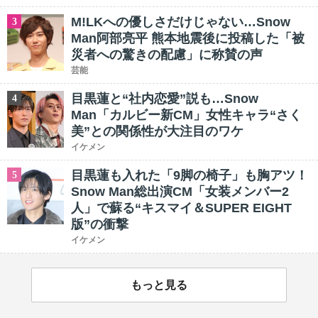
M!LKへの優しさだけじゃない…Snow
3
Man阿部亮平 熊本地震後に投稿した「被
災者への驚きの配慮」に称賛の声
芸能
目黒蓮と“社内恋愛”説も…Snow
4
Man「カルビー新CM」女性キャラ“さく
美”との関係性が大注目のワケ
イケメン
目黒蓮も入れた「9脚の椅子」も胸アツ！
5
Snow Man総出演CM「女装メンバー2
人」で蘇る“キスマイ＆SUPER EIGHT
版”の衝撃
イケメン
もっと見る