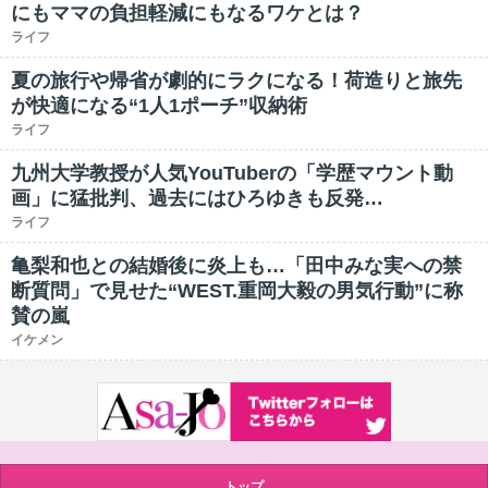
にもママの負担軽減にもなるワケとは？
ライフ
夏の旅行や帰省が劇的にラクになる！荷造りと旅先
が快適になる“1人1ポーチ”収納術
ライフ
九州大学教授が人気YouTuberの「学歴マウント動
画」に猛批判、過去にはひろゆきも反発…
ライフ
亀梨和也との結婚後に炎上も…「田中みな実への禁
断質問」で見せた“WEST.重岡大毅の男気行動”に称
賛の嵐
イケメン
トップ