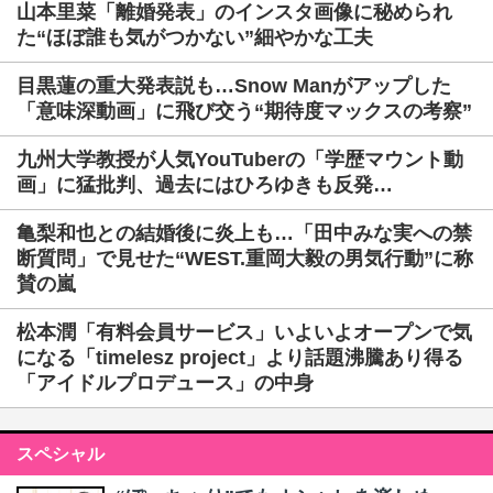
山本里菜「離婚発表」のインスタ画像に秘められ
た“ほぼ誰も気がつかない”細やかな工夫
目黒蓮の重大発表説も…Snow Manがアップした
「意味深動画」に飛び交う“期待度マックスの考察”
九州大学教授が人気YouTuberの「学歴マウント動
画」に猛批判、過去にはひろゆきも反発…
亀梨和也との結婚後に炎上も…「田中みな実への禁
断質問」で見せた“WEST.重岡大毅の男気行動”に称
賛の嵐
松本潤「有料会員サービス」いよいよオープンで気
になる「timelesz project」より話題沸騰あり得る
「アイドルプロデュース」の中身
スペシャル