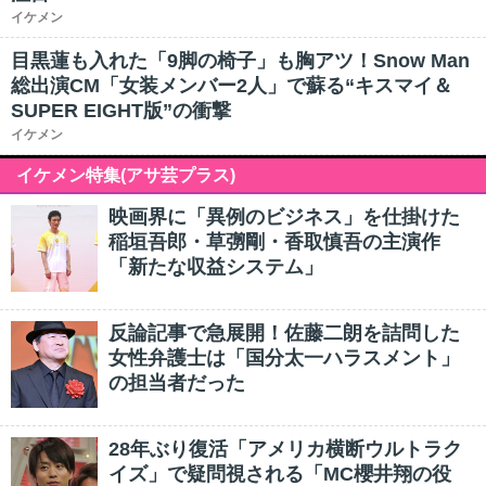
イケメン
目黒蓮も入れた「9脚の椅子」も胸アツ！Snow Man
総出演CM「女装メンバー2人」で蘇る“キスマイ＆
SUPER EIGHT版”の衝撃
イケメン
イケメン特集(アサ芸プラス)
映画界に「異例のビジネス」を仕掛けた
稲垣吾郎・草彅剛・香取慎吾の主演作
「新たな収益システム」
反論記事で急展開！佐藤二朗を詰問した
女性弁護士は「国分太一ハラスメント」
の担当者だった
28年ぶり復活「アメリカ横断ウルトラク
イズ」で疑問視される「MC櫻井翔の役