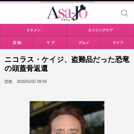
イケメン
エイジングケア
芸 能
ラ ブ
グルメ
ライフ
ニコラス・ケイジ、盗難品だった恐竜
の頭蓋骨返還
芸能
2016/01/02 09:58