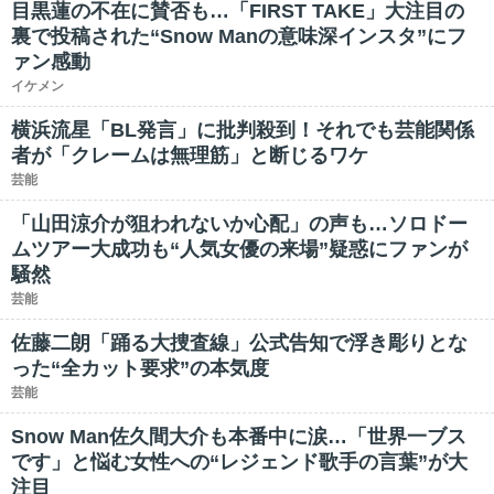
目黒蓮の不在に賛否も…「FIRST TAKE」大注目の
裏で投稿された“Snow Manの意味深インスタ”にフ
ァン感動
イケメン
横浜流星「BL発言」に批判殺到！それでも芸能関係
者が「クレームは無理筋」と断じるワケ
芸能
「山田涼介が狙われないか心配」の声も…ソロドー
ムツアー大成功も“人気女優の来場”疑惑にファンが
騒然
芸能
佐藤二朗「踊る大捜査線」公式告知で浮き彫りとな
った“全カット要求”の本気度
芸能
Snow Man佐久間大介も本番中に涙…「世界一ブス
です」と悩む女性への“レジェンド歌手の言葉”が大
注目