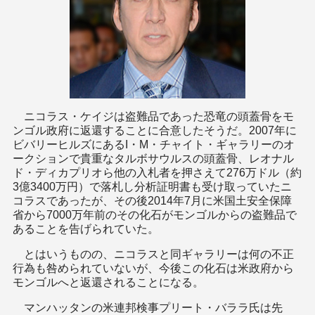
ニコラス・ケイジは盗難品であった恐竜の頭蓋骨をモ
ンゴル政府に返還することに合意したそうだ。2007年に
ビバリーヒルズにあるI・M・チャイト・ギャラリーのオ
ークションで貴重なタルボサウルスの頭蓋骨、レオナル
ド・ディカプリオら他の入札者を押さえて276万ドル（約
3億3400万円）で落札し分析証明書も受け取っていたニ
コラスであったが、その後2014年7月に米国土安全保障
省から7000万年前のその化石がモンゴルからの盗難品で
あることを告げられていた。
とはいうものの、ニコラスと同ギャラリーは何の不正
行為も咎められていないが、今後この化石は米政府から
モンゴルへと返還されることになる。
マンハッタンの米連邦検事プリート・バララ氏は先