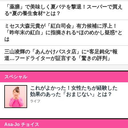
「薬膳」で美味しく夏バテを撃退！スーパーで買え
る“夏の養生食材”とは？
ミセス大森元貴が「紅白司会」有力候補に浮上！
「昨年末の紅白」に指摘される“ほのめかし疑惑”と
は
三山凌輝の「あんかけパスタ店」に“客足鈍化”報
道…フードライターが証言する「驚きの評判」
スペシャル
これがよかった！女性たちが経験した
効果のあった「おまじない」とは？
ライフ
Asa-Jo チョイス