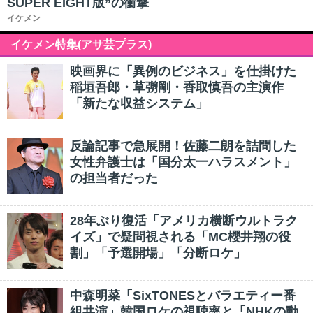
SUPER EIGHT版”の衝撃
イケメン
イケメン特集(アサ芸プラス)
映画界に「異例のビジネス」を仕掛けた
稲垣吾郎・草彅剛・香取慎吾の主演作
「新たな収益システム」
反論記事で急展開！佐藤二朗を詰問した
女性弁護士は「国分太一ハラスメント」
の担当者だった
28年ぶり復活「アメリカ横断ウルトラク
イズ」で疑問視される「MC櫻井翔の役
割」「予選開場」「分断ロケ」
中森明菜「SixTONESとバラエティー番
組共演」韓国ロケの視聴率と「NHKの動