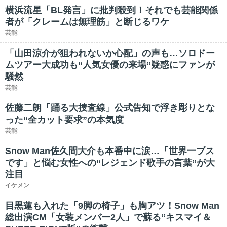
横浜流星「BL発言」に批判殺到！それでも芸能関係
者が「クレームは無理筋」と断じるワケ
芸能
「山田涼介が狙われないか心配」の声も…ソロドー
ムツアー大成功も“人気女優の来場”疑惑にファンが
騒然
芸能
佐藤二朗「踊る大捜査線」公式告知で浮き彫りとな
った“全カット要求”の本気度
芸能
Snow Man佐久間大介も本番中に涙…「世界一ブス
です」と悩む女性への“レジェンド歌手の言葉”が大
注目
イケメン
目黒蓮も入れた「9脚の椅子」も胸アツ！Snow Man
総出演CM「女装メンバー2人」で蘇る“キスマイ＆