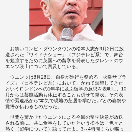
お笑いコンビ・ダウンタウンの松本人志が9月2日に放
送された「ワイドナショー」（フジテレビ系）で、舞台
を勉強するために英国への留学を発表したタレントのウ
エンツ瑛士について言及している。
ウエンツは8月28日、自身が進行を務める「火曜サプラ
イズ」（日本テレビ系）において、かねて熱望してきた
というロンドンへの1年半に及ぶ留学の意思を表明し、10
月からは芸能活動も休止することも併せて発表。その表
情や緊迫感から“本気で現地の芝居を学びたい”との姿勢や
覚悟が伝わるものだった。
世間を驚かせたウエンツによる今回の留学決意が放送
される前に、共に食事をしていたという松本は「色々と
熱く（留学について）語ってたよ。3～4時間くらい喋っ