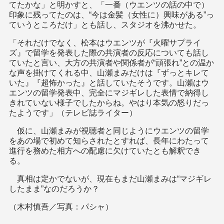
てたかな」と明かすと、「一番（ウエンツの話の中で）
印象に残ってたのは、“今は金髪（女性に）興味がある”っ
ていうところだけ」とも話し、スタジオを沸かせた。
「それだけでなく、松本はウエンツが『火曜サプライ
ズ』で留学を発表した際の共演者の反応についても話し
ていたと言い、大方の共演者や関係者が“頑張れ”との温か
な声を掛けてくれる中、山瀬まみだけは『ずっとキレて
いた』『超怖かった』と話していたそうです。山瀬はウ
エンツの留学発表中、完全にマジギレした表情で納得し
きれていない様子でしたからね。やはり本気の怒りだっ
たようです」（テレビ誌ライター）
仮に、山瀬まみが視聴者と同じようにウエンツの留学
をあの場で初めて知らされたとすれば、長年にわたって
進行を務めた相方への配慮に欠けていたとも解釈でき
る。
真相は定かでないが、現在もまだ山瀬まみは“マジギレ
したまま”なのだろうか？
（木村慎吾／写真：パシャ）