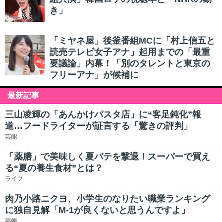
き」
「ミヤネ屋」後釜番組MCに「村上信五と
読売テレビ女子アナ」起用までの「最重
要議論」内幕！「別のタレントと東京の
フリーアナ」が候補に
最新記事
三山凌輝の「あんかけパスタ店」に“客足鈍化”報
道…フードライターが証言する「驚きの評判」
芸能
「薬膳」で美味しく夏バテを撃退！スーパーで買え
る“夏の養生食材”とは？
ライフ
肉乃小路ニクヨ、小学生のなりたい職業ランキング
に独自見解「M-1が良くないと思うんですよ」
芸能