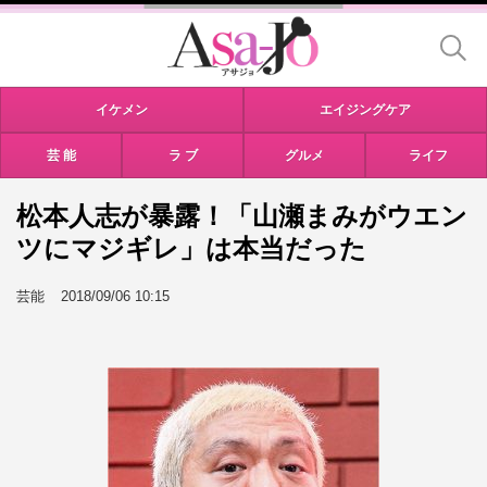
イケメン
エイジングケア
芸 能
ラ ブ
グルメ
ライフ
松本人志が暴露！「山瀬まみがウエン
ツにマジギレ」は本当だった
芸能
2018/09/06 10:15