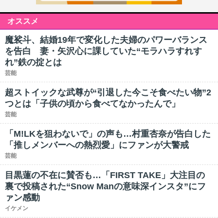
オススメ
魔裟斗、結婚19年で変化した夫婦のパワーバランス
を告白 妻・矢沢心に課していた“モラハラすれす
れ”鉄の掟とは
芸能
超ストイックな武尊が“引退した今こそ食べたい物”2
つとは「子供の頃から食べてなかったんで」
芸能
「M!LKを狙わないで」の声も…村重杏奈が告白した
「推しメンバーへの熱烈愛」にファンが大警戒
芸能
目黒蓮の不在に賛否も…「FIRST TAKE」大注目の
裏で投稿された“Snow Manの意味深インスタ”にフ
ァン感動
イケメン