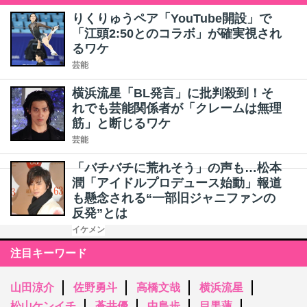
りくりゅうペア「YouTube開設」で
「江頭2:50とのコラボ」が確実視され
るワケ
芸能
横浜流星「BL発言」に批判殺到！そ
れでも芸能関係者が「クレームは無理
筋」と断じるワケ
芸能
「バチバチに荒れそう」の声も…松本
潤「アイドルプロデュース始動」報道
も懸念される“一部旧ジャニファンの
反発”とは
イケメン
注目キーワード
山田涼介
佐野勇斗
高橋文哉
横浜流星
松山ケンイチ
蒼井優
中島歩
目黒蓮