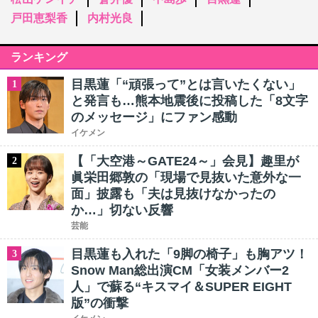
戸田恵梨香
内村光良
ランキング
目黒蓮「“頑張って”とは言いたくない」
1
と発言も…熊本地震後に投稿した「8文字
のメッセージ」にファン感動
イケメン
【「大空港～GATE24～」会見】趣里が
2
眞栄田郷敦の「現場で見抜いた意外な一
面」披露も「夫は見抜けなかったの
か…」切ない反響
芸能
目黒蓮も入れた「9脚の椅子」も胸アツ！
3
Snow Man総出演CM「女装メンバー2
人」で蘇る“キスマイ＆SUPER EIGHT
版”の衝撃