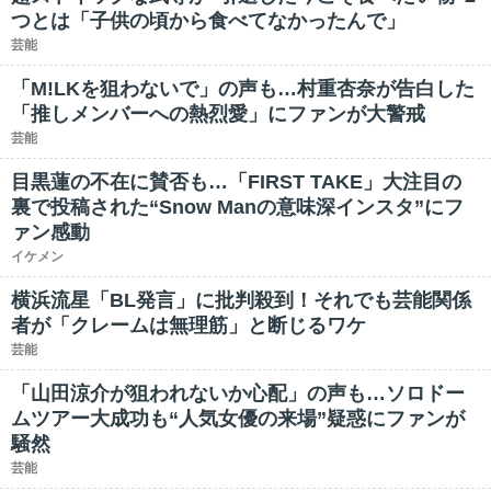
つとは「子供の頃から食べてなかったんで」
芸能
「M!LKを狙わないで」の声も…村重杏奈が告白した
「推しメンバーへの熱烈愛」にファンが大警戒
芸能
目黒蓮の不在に賛否も…「FIRST TAKE」大注目の
裏で投稿された“Snow Manの意味深インスタ”にフ
ァン感動
イケメン
横浜流星「BL発言」に批判殺到！それでも芸能関係
者が「クレームは無理筋」と断じるワケ
芸能
「山田涼介が狙われないか心配」の声も…ソロドー
ムツアー大成功も“人気女優の来場”疑惑にファンが
騒然
芸能