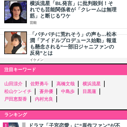
横浜流星「BL発言」に批判殺到！そ
れでも芸能関係者が「クレームは無理
筋」と断じるワケ
芸能
「バチバチに荒れそう」の声も…松本
潤「アイドルプロデュース始動」報道
も懸念される“一部旧ジャニファンの
反発”とは
イケメン
注目キーワード
山田涼介
佐野勇斗
高橋文哉
横浜流星
松山ケンイチ
蒼井優
中島歩
目黒蓮
戸田恵梨香
内村光良
ランキング
ドラマ「子宮恋愛」に“原作ファン”が不
1