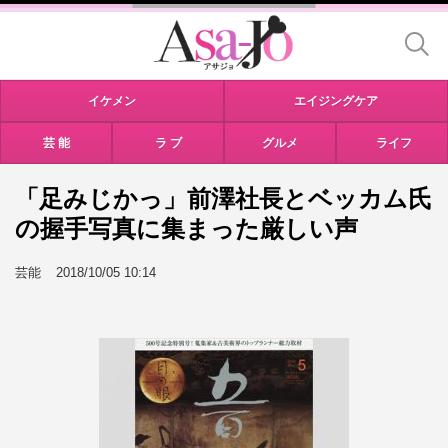
イケメン
エイジングケア
芸 能
ラ ブ
グルメ
ライフ
「足みじかっ」前澤社長とベッカム氏
の握手写真に集まった厳しい声
芸能
2018/10/05 10:14