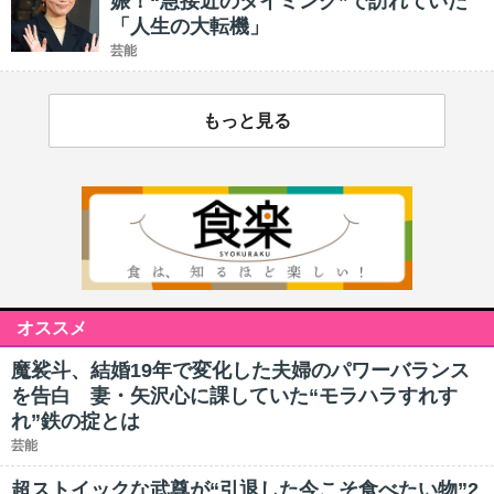
娠！“急接近のタイミング”で訪れていた
「人生の大転機」
芸能
もっと見る
オススメ
魔裟斗、結婚19年で変化した夫婦のパワーバランス
を告白 妻・矢沢心に課していた“モラハラすれす
れ”鉄の掟とは
芸能
超ストイックな武尊が“引退した今こそ食べたい物”2