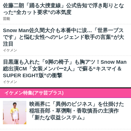
佐藤二朗「踊る大捜査線」公式告知で浮き彫りとな
った“全カット要求”の本気度
芸能
Snow Man佐久間大介も本番中に涙…「世界一ブス
です」と悩む女性への“レジェンド歌手の言葉”が大
注目
イケメン
目黒蓮も入れた「9脚の椅子」も胸アツ！Snow Man
総出演CM「女装メンバー2人」で蘇る“キスマイ＆
SUPER EIGHT版”の衝撃
イケメン
イケメン特集(アサ芸プラス)
映画界に「異例のビジネス」を仕掛けた
稲垣吾郎・草彅剛・香取慎吾の主演作
「新たな収益システム」