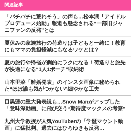
関連記事
「バチバチに荒れそう」の声も…松本潤「アイドル
プロデュース始動」報道も懸念される“一部旧ジャ
ニファンの反発”とは
夏休みの家族旅行の荷造りは子どもと一緒に！教育
にもママの負担軽減にもなるワケとは？
夏の旅行や帰省が劇的にラクになる！荷造りと旅先
が快適になる“1人1ポーチ”収納術
山本里菜「離婚発表」のインスタ画像に秘められ
た“ほぼ誰も気がつかない”細やかな工夫
目黒蓮の重大発表説も…Snow Manがアップした
「意味深動画」に飛び交う“期待度マックスの考察”
九州大学教授が人気YouTuberの「学歴マウント動
画」に猛批判、過去にはひろゆきも反発…