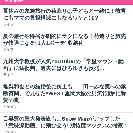
夏休みの家族旅行の荷造りは子どもと一緒に！教育
にもママの負担軽減にもなるワケとは？
ライフ
夏の旅行や帰省が劇的にラクになる！荷造りと旅先
が快適になる“1人1ポーチ”収納術
ライフ
九州大学教授が人気YouTuberの「学歴マウント動
画」に猛批判、過去にはひろゆきも反発…
ライフ
亀梨和也との結婚後に炎上も…「田中みな実への禁
断質問」で見せた“WEST.重岡大毅の男気行動”に称
賛の嵐
イケメン
目黒蓮の重大発表説も…Snow Manがアップした
「意味深動画」に飛び交う“期待度マックスの考察”
イケメン