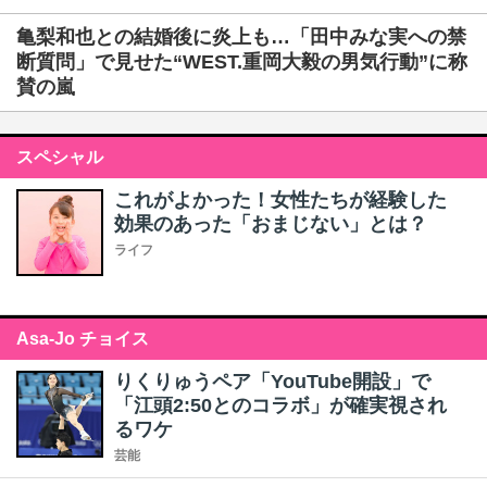
亀梨和也との結婚後に炎上も…「田中みな実への禁
断質問」で見せた“WEST.重岡大毅の男気行動”に称
賛の嵐
スペシャル
これがよかった！女性たちが経験した
効果のあった「おまじない」とは？
ライフ
Asa-Jo チョイス
りくりゅうペア「YouTube開設」で
「江頭2:50とのコラボ」が確実視され
るワケ
芸能