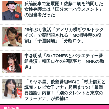
反論記事で急展開！佐藤二朗を詰問した
女性弁護士は「国分太一ハラスメント」
の担当者だった
28年ぶり復活「アメリカ横断ウルトラク
イズ」で疑問視される「MC櫻井翔の役
割」「予選開場」「分断ロケ」
中森明菜「SixTONESとバラエティー番
組共演」韓国ロケの視聴率と「NHKの動
き」
「ミヤネ屋」後釜番組MCに「村上信五と
読売テレビ女子アナ」起用までの「最重
要議論」内幕！「別のタレントと東京の
フリーアナ」が候補に
最新記事