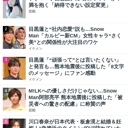
満を抱く「納得できない設定変更」
芸能
目黒蓮と“社内恋愛”説も…Snow
2
Man「カルビー新CM」女性キャラ“さく
美”との関係性が大注目のワケ
イケメン
目黒蓮「“頑張って”とは言いたくない」
3
と発言も…熊本地震後に投稿した「8文字
のメッセージ」にファン感動
イケメン
M!LKへの優しさだけじゃない…Snow
4
Man阿部亮平 熊本地震後に投稿した「被
災者への驚きの配慮」に称賛の声
芸能
川口春奈が日本代表・板倉滉と結婚＆妊
5