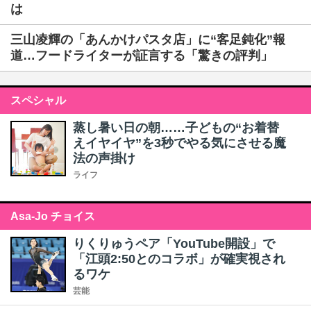
は
三山凌輝の「あんかけパスタ店」に“客足鈍化”報
道…フードライターが証言する「驚きの評判」
スペシャル
蒸し暑い日の朝……子どもの“お着替
えイヤイヤ”を3秒でやる気にさせる魔
法の声掛け
ライフ
Asa-Jo チョイス
りくりゅうペア「YouTube開設」で
「江頭2:50とのコラボ」が確実視され
るワケ
芸能