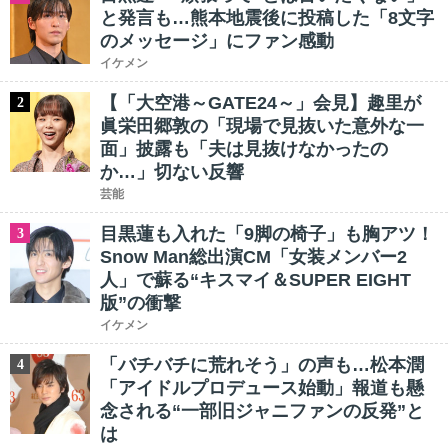
と発言も…熊本地震後に投稿した「8文字
のメッセージ」にファン感動
イケメン
【「大空港～GATE24～」会見】趣里が
2
眞栄田郷敦の「現場で見抜いた意外な一
面」披露も「夫は見抜けなかったの
か…」切ない反響
芸能
目黒蓮も入れた「9脚の椅子」も胸アツ！
3
Snow Man総出演CM「女装メンバー2
人」で蘇る“キスマイ＆SUPER EIGHT
版”の衝撃
イケメン
「バチバチに荒れそう」の声も…松本潤
4
「アイドルプロデュース始動」報道も懸
念される“一部旧ジャニファンの反発”と
は