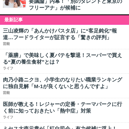
要議論」内幕！「別のタレントと東京の
フリーアナ」が候補に
最新記事
三山凌輝の「あんかけパスタ店」に“客足鈍化”報
道…フードライターが証言する「驚きの評判」
芸能
「薬膳」で美味しく夏バテを撃退！スーパーで買え
る“夏の養生食材”とは？
ライフ
肉乃小路ニクヨ、小学生のなりたい職業ランキング
に独自見解「M-1が良くないと思うんですよ」
芸能
医師が教える！レジャーの定番・テーマパークに行
く前に知っておきたい「熱中症」対策
ライフ
ミセス大森元貴が「紅白司会」有力候補に浮上！