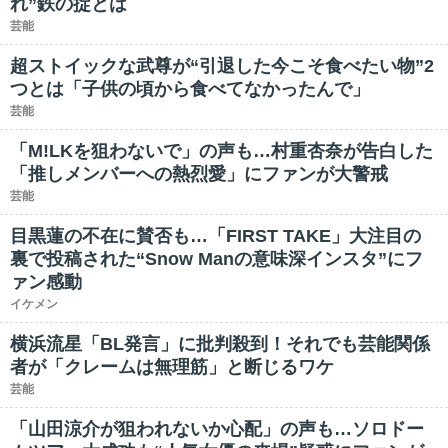
れ”鉄の掟とは
芸能
超ストイックな武尊が“引退した今こそ食べたい物”2
つとは「子供の頃から食べてなかったんで」
芸能
「M!LKを狙わないで」の声も…村重杏奈が告白した
「推しメンバーへの熱烈愛」にファンが大警戒
芸能
目黒蓮の不在に賛否も…「FIRST TAKE」大注目の
裏で投稿された“Snow Manの意味深インスタ”にフ
ァン感動
イケメン
横浜流星「BL発言」に批判殺到！それでも芸能関係
者が「クレームは無理筋」と断じるワケ
芸能
「山田涼介が狙われないか心配」の声も…ソロドー