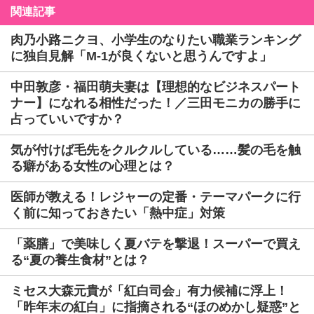
関連記事
肉乃小路ニクヨ、小学生のなりたい職業ランキング
に独自見解「M-1が良くないと思うんですよ」
中田敦彦・福田萌夫妻は【理想的なビジネスパート
ナー】になれる相性だった！／三田モニカの勝手に
占っていいですか？
気が付けば毛先をクルクルしている……髪の毛を触
る癖がある女性の心理とは？
医師が教える！レジャーの定番・テーマパークに行
く前に知っておきたい「熱中症」対策
「薬膳」で美味しく夏バテを撃退！スーパーで買え
る“夏の養生食材”とは？
ミセス大森元貴が「紅白司会」有力候補に浮上！
「昨年末の紅白」に指摘される“ほのめかし疑惑”と