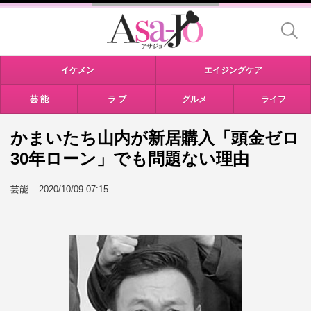
イケメン
エイジングケア
芸 能
ラ ブ
グルメ
ライフ
かまいたち山内が新居購入「頭金ゼロ
30年ローン」でも問題ない理由
芸能
2020/10/09 07:15