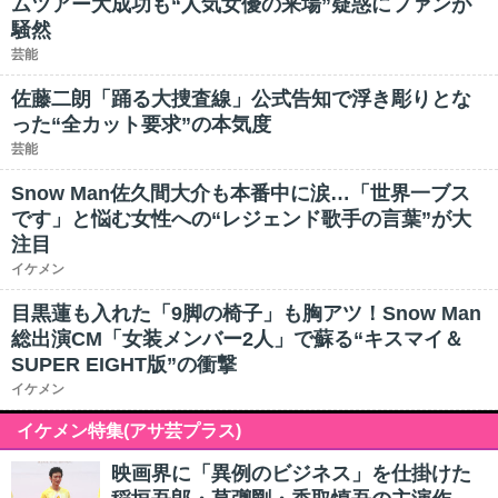
ムツアー大成功も“人気女優の来場”疑惑にファンが
騒然
芸能
佐藤二朗「踊る大捜査線」公式告知で浮き彫りとな
った“全カット要求”の本気度
芸能
Snow Man佐久間大介も本番中に涙…「世界一ブス
です」と悩む女性への“レジェンド歌手の言葉”が大
注目
イケメン
目黒蓮も入れた「9脚の椅子」も胸アツ！Snow Man
総出演CM「女装メンバー2人」で蘇る“キスマイ＆
SUPER EIGHT版”の衝撃
イケメン
イケメン特集(アサ芸プラス)
映画界に「異例のビジネス」を仕掛けた