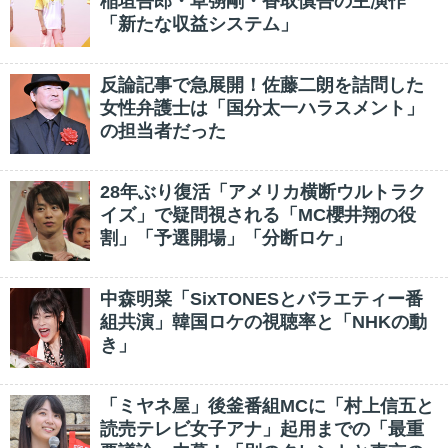
稲垣吾郎・草彅剛・香取慎吾の主演作
「新たな収益システム」
反論記事で急展開！佐藤二朗を詰問した
女性弁護士は「国分太一ハラスメント」
の担当者だった
28年ぶり復活「アメリカ横断ウルトラク
イズ」で疑問視される「MC櫻井翔の役
割」「予選開場」「分断ロケ」
中森明菜「SixTONESとバラエティー番
組共演」韓国ロケの視聴率と「NHKの動
き」
「ミヤネ屋」後釜番組MCに「村上信五と
読売テレビ女子アナ」起用までの「最重