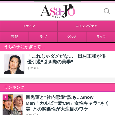
イケメン
エイジングケア
芸 能
ラ ブ
グルメ
ライフ
うちの子にかぎって…
「これじゃダメだな…」田村正和が俳
優引退“引き際の美学”
イケメン
ランキング
目黒蓮と“社内恋愛”説も…Snow
1
Man「カルビー新CM」女性キャラ“さく
美”との関係性が大注目のワケ
イケメン