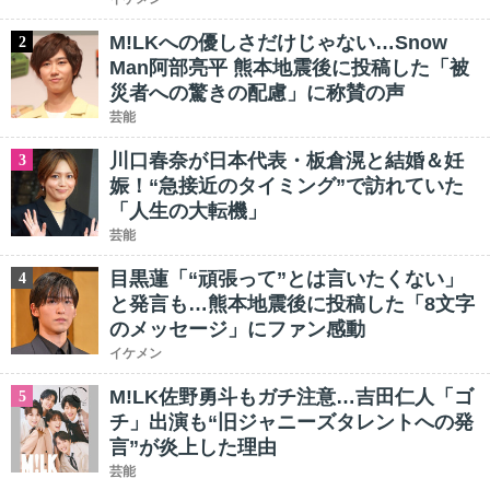
M!LKへの優しさだけじゃない…Snow
2
Man阿部亮平 熊本地震後に投稿した「被
災者への驚きの配慮」に称賛の声
芸能
川口春奈が日本代表・板倉滉と結婚＆妊
3
娠！“急接近のタイミング”で訪れていた
「人生の大転機」
芸能
目黒蓮「“頑張って”とは言いたくない」
4
と発言も…熊本地震後に投稿した「8文字
のメッセージ」にファン感動
イケメン
M!LK佐野勇斗もガチ注意…吉田仁人「ゴ
5
チ」出演も“旧ジャニーズタレントへの発
言”が炎上した理由
芸能