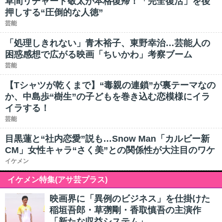
草間リチャード敬太が本格復帰！「完全復活」を後
押しする“圧倒的な人徳”
芸能
「処理しきれない」青木裕子、東野幸治…芸能人の
困惑感想で広がる映画「ちいかわ」考察ブーム
芸能
【Tシャツが乾くまで】“毒親の連鎖”が裏テーマなの
か、中島歩“樹生”の子どもを巻き込む恋模様にイラ
イラする！
芸能
目黒蓮と“社内恋愛”説も…Snow Man「カルビー新
CM」女性キャラ“さく美”との関係性が大注目のワケ
イケメン
イケメン特集(アサ芸プラス)
映画界に「異例のビジネス」を仕掛けた
稲垣吾郎・草彅剛・香取慎吾の主演作
「新たな収益システム」