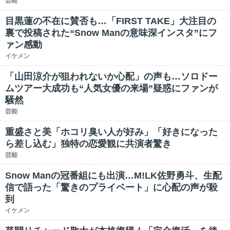
芸能
目黒蓮の不在に賛否も…「FIRST TAKE」大注目の
裏で投稿された“Snow Manの意味深インスタ”にフ
ァン感動
イケメン
「山田涼介が狙われないか心配」の声も…ソロドー
ムツアー大成功も“人気女優の来場”疑惑にファンが
騒然
芸能
重盛さと美「ホコリ臭い人が好み」「好きになった
ら差し込む」独特の恋愛観に共演者驚き
芸能
Snow Manの冠番組にも出演…M!LK佐野勇斗、生配
信で語った「驚きのプライベート」に心配の声が殺
到
イケメン