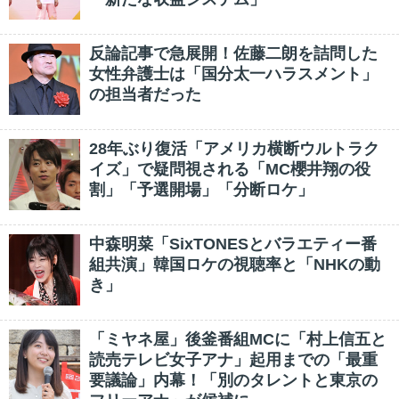
反論記事で急展開！佐藤二朗を詰問した
女性弁護士は「国分太一ハラスメント」
の担当者だった
28年ぶり復活「アメリカ横断ウルトラク
イズ」で疑問視される「MC櫻井翔の役
割」「予選開場」「分断ロケ」
中森明菜「SixTONESとバラエティー番
組共演」韓国ロケの視聴率と「NHKの動
き」
「ミヤネ屋」後釜番組MCに「村上信五と
読売テレビ女子アナ」起用までの「最重
要議論」内幕！「別のタレントと東京の