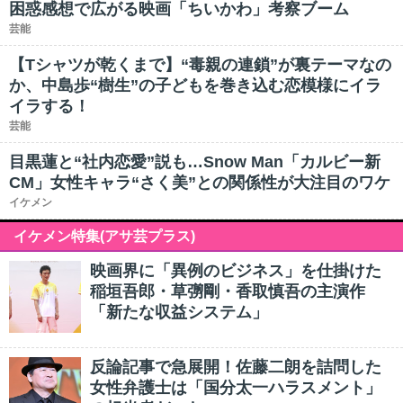
困惑感想で広がる映画「ちいかわ」考察ブーム
芸能
【Tシャツが乾くまで】“毒親の連鎖”が裏テーマなの
か、中島歩“樹生”の子どもを巻き込む恋模様にイラ
イラする！
芸能
目黒蓮と“社内恋愛”説も…Snow Man「カルビー新
CM」女性キャラ“さく美”との関係性が大注目のワケ
イケメン
イケメン特集(アサ芸プラス)
映画界に「異例のビジネス」を仕掛けた
稲垣吾郎・草彅剛・香取慎吾の主演作
「新たな収益システム」
反論記事で急展開！佐藤二朗を詰問した
女性弁護士は「国分太一ハラスメント」