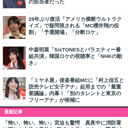
の担当者だった
28年ぶり復活「アメリカ横断ウルトラク
イズ」で疑問視される「MC櫻井翔の役
割」「予選開場」「分断ロケ」
中森明菜「SixTONESとバラエティー番
組共演」韓国ロケの視聴率と「NHKの動
き」
「ミヤネ屋」後釜番組MCに「村上信五と
読売テレビ女子アナ」起用までの「最重
要議論」内幕！「別のタレントと東京の
フリーアナ」が候補に
最新記事
「怖い、怖い、怖い」宮迫も驚愕 真夜中に消防署