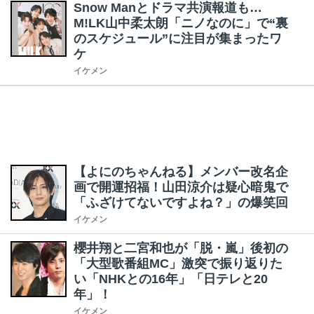
Snow Manとドラマ共演報道も…
M!LK山中柔太朗「ニノなのに」で“裏
のスケジュール”に注目が集まったワ
ケ
イケメン
【よにのちゃんねる】メンバー改名企
画で開運招福！山田涼介は疑心暗鬼で
「ふざけてないですよね？」の爆笑回
イケメン
櫻井翔と二宮和也が「脱・嵐」後初の
「大型歌番組MC」激突で振り返りた
い「NHKとの16年」「日テレと20
年」！
イケメン