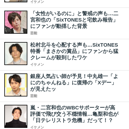
イケメン
「女性がいるのに」と警戒の声も…二
宮和也の「SixTONESと宅飲み報告」
にファンが動揺した背景
芸能
松村北斗を心配する声も…SixTONES
特番「まさかの賞品」にファンから猛
クレームが殺到したワケ
イケメン
銀座人気占い師が予見！中丸雄一「よ
にのちゃんねる」に復帰の「Xデー」
が見えたッ
芸能
嵐・二宮和也のWBCサポーターが高
評価で飛び交う不穏情報…亀梨和也が
「日テレリストラ危機」だって！？
イケメン