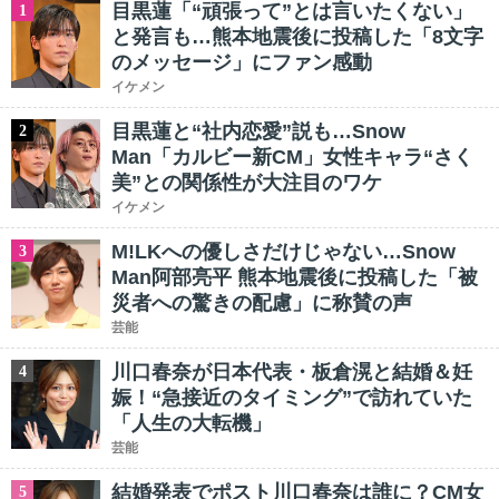
目黒蓮「“頑張って”とは言いたくない」
1
と発言も…熊本地震後に投稿した「8文字
のメッセージ」にファン感動
イケメン
目黒蓮と“社内恋愛”説も…Snow
2
Man「カルビー新CM」女性キャラ“さく
美”との関係性が大注目のワケ
イケメン
M!LKへの優しさだけじゃない…Snow
3
Man阿部亮平 熊本地震後に投稿した「被
災者への驚きの配慮」に称賛の声
芸能
川口春奈が日本代表・板倉滉と結婚＆妊
4
娠！“急接近のタイミング”で訪れていた
「人生の大転機」
芸能
結婚発表でポスト川口春奈は誰に？CM女
5