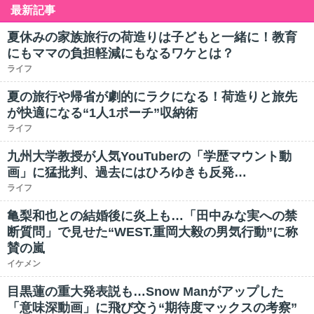
最新記事
夏休みの家族旅行の荷造りは子どもと一緒に！教育
にもママの負担軽減にもなるワケとは？
ライフ
夏の旅行や帰省が劇的にラクになる！荷造りと旅先
が快適になる“1人1ポーチ”収納術
ライフ
九州大学教授が人気YouTuberの「学歴マウント動
画」に猛批判、過去にはひろゆきも反発…
ライフ
亀梨和也との結婚後に炎上も…「田中みな実への禁
断質問」で見せた“WEST.重岡大毅の男気行動”に称
賛の嵐
イケメン
目黒蓮の重大発表説も…Snow Manがアップした
「意味深動画」に飛び交う“期待度マックスの考察”