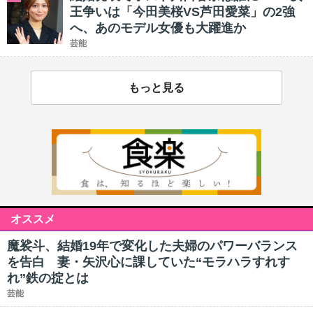
王争いは「今田美桜VS芦田愛菜」の2強
へ、あのモデル女優も大躍進か
芸能
もっと見る
オススメ
魔裟斗、結婚19年で変化した夫婦のパワーバランス
を告白 妻・矢沢心に課していた“モラハラすれす
れ”鉄の掟とは
芸能