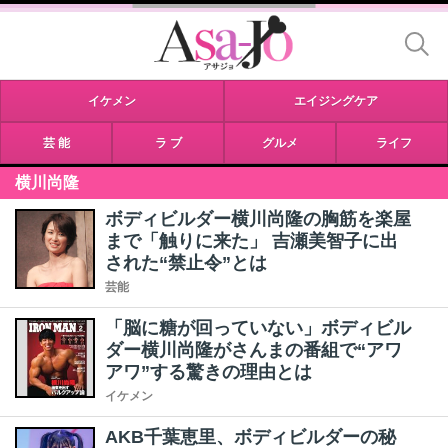
イケメン
エイジングケア
芸 能
ラ ブ
グルメ
ライフ
横川尚隆
ボディビルダー横川尚隆の胸筋を楽屋
まで「触りに来た」 吉瀬美智子に出
された“禁止令”とは
芸能
「脳に糖が回っていない」ボディビル
ダー横川尚隆がさんまの番組で“アワ
アワ”する驚きの理由とは
イケメン
AKB千葉恵里、ボディビルダーの秘