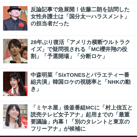
反論記事で急展開！佐藤二朗を詰問した
女性弁護士は「国分太一ハラスメント」
の担当者だった
28年ぶり復活「アメリカ横断ウルトラク
イズ」で疑問視される「MC櫻井翔の役
割」「予選開場」「分断ロケ」
中森明菜「SixTONESとバラエティー番
組共演」韓国ロケの視聴率と「NHKの動
き」
「ミヤネ屋」後釜番組MCに「村上信五と
読売テレビ女子アナ」起用までの「最重
要議論」内幕！「別のタレントと東京の
フリーアナ」が候補に