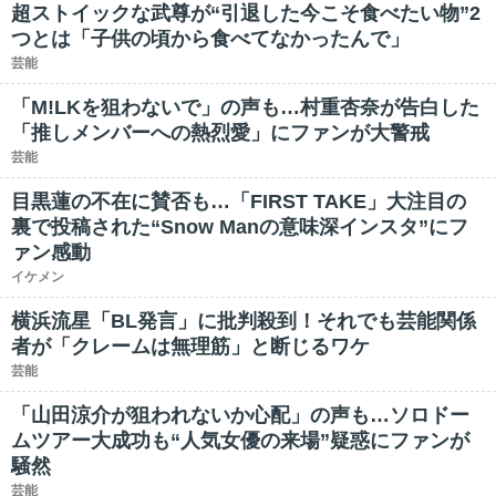
超ストイックな武尊が“引退した今こそ食べたい物”2
つとは「子供の頃から食べてなかったんで」
芸能
「M!LKを狙わないで」の声も…村重杏奈が告白した
「推しメンバーへの熱烈愛」にファンが大警戒
芸能
目黒蓮の不在に賛否も…「FIRST TAKE」大注目の
裏で投稿された“Snow Manの意味深インスタ”にフ
ァン感動
イケメン
横浜流星「BL発言」に批判殺到！それでも芸能関係
者が「クレームは無理筋」と断じるワケ
芸能
「山田涼介が狙われないか心配」の声も…ソロドー
ムツアー大成功も“人気女優の来場”疑惑にファンが
騒然
芸能