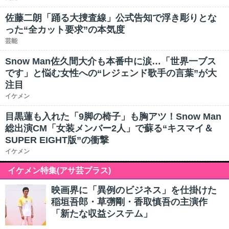
佐藤二朗「踊る大捜査線」公式告知で浮き彫りとな
った“全カット要求”の本気度
芸能
Snow Man佐久間大介も本番中に涙…「世界一ブス
です」と悩む女性への“レジェンド歌手の言葉”が大
注目
イケメン
目黒蓮も入れた「9脚の椅子」も胸アツ！Snow Man
総出演CM「女装メンバー2人」で蘇る“キスマイ＆
SUPER EIGHT版”の衝撃
イケメン
イケメン特集(アサ芸プラス)
映画界に「異例のビジネス」を仕掛けた
稲垣吾郎・草彅剛・香取慎吾の主演作
「新たな収益システム」