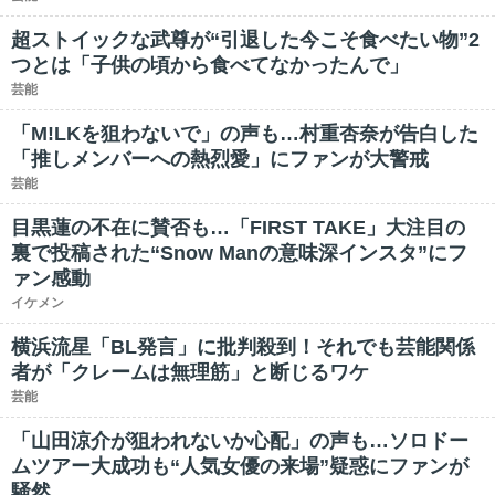
超ストイックな武尊が“引退した今こそ食べたい物”2
つとは「子供の頃から食べてなかったんで」
芸能
「M!LKを狙わないで」の声も…村重杏奈が告白した
「推しメンバーへの熱烈愛」にファンが大警戒
芸能
目黒蓮の不在に賛否も…「FIRST TAKE」大注目の
裏で投稿された“Snow Manの意味深インスタ”にフ
ァン感動
イケメン
横浜流星「BL発言」に批判殺到！それでも芸能関係
者が「クレームは無理筋」と断じるワケ
芸能
「山田涼介が狙われないか心配」の声も…ソロドー
ムツアー大成功も“人気女優の来場”疑惑にファンが
騒然