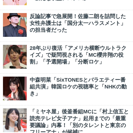
反論記事で急展開！佐藤二朗を詰問した
女性弁護士は「国分太一ハラスメント」
の担当者だった
28年ぶり復活「アメリカ横断ウルトラク
イズ」で疑問視される「MC櫻井翔の役
割」「予選開場」「分断ロケ」
中森明菜「SixTONESとバラエティー番
組共演」韓国ロケの視聴率と「NHKの動
き」
「ミヤネ屋」後釜番組MCに「村上信五と
読売テレビ女子アナ」起用までの「最重
要議論」内幕！「別のタレントと東京の
フリーアナ」が候補に