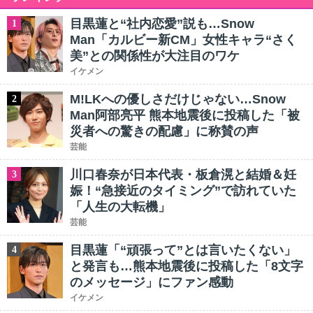
目黒蓮と“社内恋愛”説も…Snow
1
Man「カルビー新CM」女性キャラ“さく
美”との関係性が大注目のワケ
イケメン
M!LKへの優しさだけじゃない…Snow
2
Man阿部亮平 熊本地震後に投稿した「被
災者への驚きの配慮」に称賛の声
芸能
川口春奈が日本代表・板倉滉と結婚＆妊
3
娠！“急接近のタイミング”で訪れていた
「人生の大転機」
芸能
目黒蓮「“頑張って”とは言いたくない」
4
と発言も…熊本地震後に投稿した「8文字
のメッセージ」にファン感動
イケメン