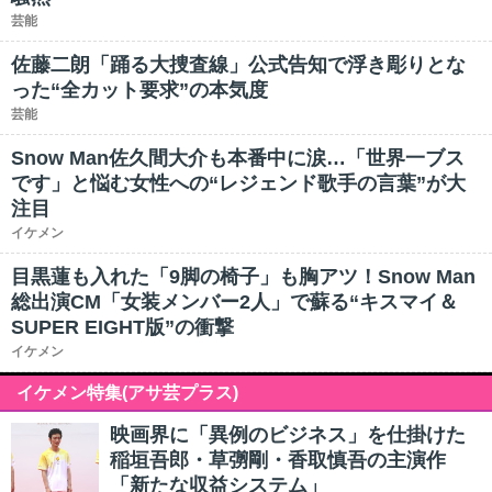
芸能
佐藤二朗「踊る大捜査線」公式告知で浮き彫りとな
った“全カット要求”の本気度
芸能
Snow Man佐久間大介も本番中に涙…「世界一ブス
です」と悩む女性への“レジェンド歌手の言葉”が大
注目
イケメン
目黒蓮も入れた「9脚の椅子」も胸アツ！Snow Man
総出演CM「女装メンバー2人」で蘇る“キスマイ＆
SUPER EIGHT版”の衝撃
イケメン
イケメン特集(アサ芸プラス)
映画界に「異例のビジネス」を仕掛けた
稲垣吾郎・草彅剛・香取慎吾の主演作
「新たな収益システム」