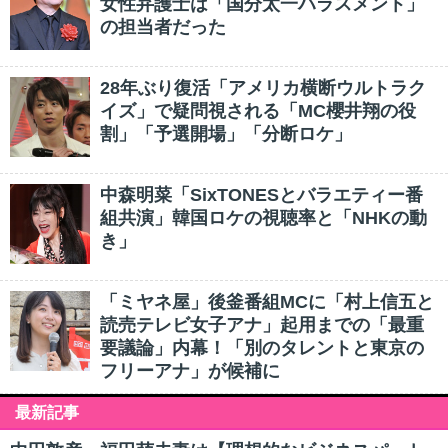
女性弁護士は「国分太一ハラスメント」
の担当者だった
28年ぶり復活「アメリカ横断ウルトラク
イズ」で疑問視される「MC櫻井翔の役
割」「予選開場」「分断ロケ」
中森明菜「SixTONESとバラエティー番
組共演」韓国ロケの視聴率と「NHKの動
き」
「ミヤネ屋」後釜番組MCに「村上信五と
読売テレビ女子アナ」起用までの「最重
要議論」内幕！「別のタレントと東京の
フリーアナ」が候補に
最新記事