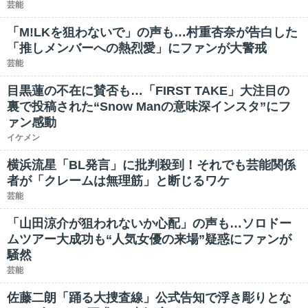
芸能
「M!LKを狙わないで」の声も…村重杏奈が告白した
「推しメンバーへの熱烈愛」にファンが大警戒
芸能
目黒蓮の不在に賛否も…「FIRST TAKE」大注目の
裏で投稿された“Snow Manの意味深インスタ”にフ
ァン感動
イケメン
横浜流星「BL発言」に批判殺到！それでも芸能関係
者が「クレームは無理筋」と断じるワケ
芸能
「山田涼介が狙われないか心配」の声も…ソロドー
ムツアー大成功も“人気女優の来場”疑惑にファンが
騒然
芸能
佐藤二朗「踊る大捜査線」公式告知で浮き彫りとな