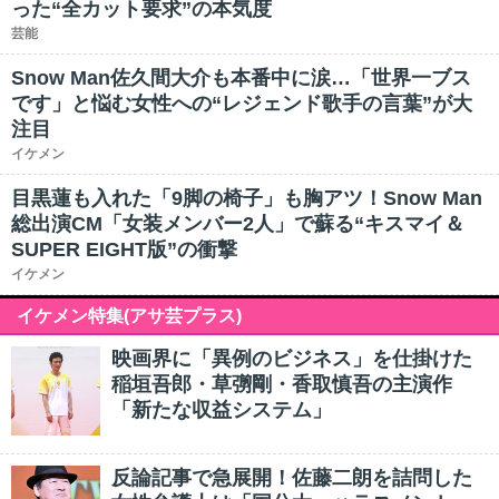
った“全カット要求”の本気度
芸能
Snow Man佐久間大介も本番中に涙…「世界一ブス
です」と悩む女性への“レジェンド歌手の言葉”が大
注目
イケメン
目黒蓮も入れた「9脚の椅子」も胸アツ！Snow Man
総出演CM「女装メンバー2人」で蘇る“キスマイ＆
SUPER EIGHT版”の衝撃
イケメン
イケメン特集(アサ芸プラス)
映画界に「異例のビジネス」を仕掛けた
稲垣吾郎・草彅剛・香取慎吾の主演作
「新たな収益システム」
反論記事で急展開！佐藤二朗を詰問した