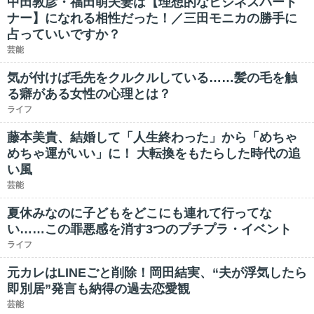
中田敦彦・福田萌夫妻は【理想的なビジネスパート
ナー】になれる相性だった！／三田モニカの勝手に
占っていいですか？
芸能
気が付けば毛先をクルクルしている……髪の毛を触
る癖がある女性の心理とは？
ライフ
藤本美貴、結婚して「人生終わった」から「めちゃ
めちゃ運がいい」に！ 大転換をもたらした時代の追
い風
芸能
夏休みなのに子どもをどこにも連れて行ってな
い……この罪悪感を消す3つのプチプラ・イベント
ライフ
元カレはLINEごと削除！岡田結実、“夫が浮気したら
即別居”発言も納得の過去恋愛観
芸能