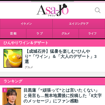
イケメン
エイジングケア
芸 能
ラ ブ
グルメ
ライフ
ひんやりワイン＆デザート
【成城石井】猛暑を楽しむ“ひんや
り”「ワイン」＆「大人のデザート」3
選
グルメ
ランキング
目黒蓮「“頑張って”とは言いたくない」
1
と発言も…熊本地震後に投稿した「8文字
のメッセージ」にファン感動