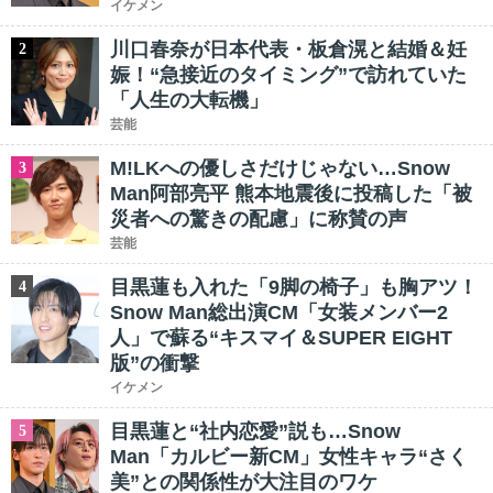
イケメン
川口春奈が日本代表・板倉滉と結婚＆妊
2
娠！“急接近のタイミング”で訪れていた
「人生の大転機」
芸能
M!LKへの優しさだけじゃない…Snow
3
Man阿部亮平 熊本地震後に投稿した「被
災者への驚きの配慮」に称賛の声
芸能
目黒蓮も入れた「9脚の椅子」も胸アツ！
4
Snow Man総出演CM「女装メンバー2
人」で蘇る“キスマイ＆SUPER EIGHT
版”の衝撃
イケメン
目黒蓮と“社内恋愛”説も…Snow
5
Man「カルビー新CM」女性キャラ“さく
美”との関係性が大注目のワケ