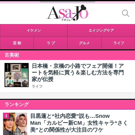
イケメン
エイジングケア
芸 能
ラ ブ
グルメ
ライフ
古美術
日本橋・京橋の小路でフェア開催！ア
ートを気軽に買う＆楽しむ方法を専門
家が伝授
ライフ
ランキング
目黒蓮と“社内恋愛”説も…Snow
1
Man「カルビー新CM」女性キャラ“さく
美”との関係性が大注目のワケ