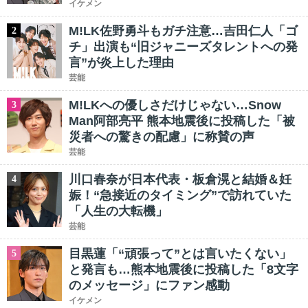
イケメン
M!LK佐野勇斗もガチ注意…吉田仁人「ゴ
2
チ」出演も“旧ジャニーズタレントへの発
言”が炎上した理由
芸能
M!LKへの優しさだけじゃない…Snow
3
Man阿部亮平 熊本地震後に投稿した「被
災者への驚きの配慮」に称賛の声
芸能
川口春奈が日本代表・板倉滉と結婚＆妊
4
娠！“急接近のタイミング”で訪れていた
「人生の大転機」
芸能
目黒蓮「“頑張って”とは言いたくない」
5
と発言も…熊本地震後に投稿した「8文字
のメッセージ」にファン感動
イケメン