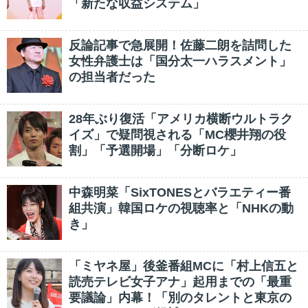
「新たな収益システム」
反論記事で急展開！佐藤二朗を詰問した
女性弁護士は「国分太一ハラスメント」
の担当者だった
28年ぶり復活「アメリカ横断ウルトラク
イズ」で疑問視される「MC櫻井翔の役
割」「予選開場」「分断ロケ」
中森明菜「SixTONESとバラエティー番
組共演」韓国ロケの視聴率と「NHKの動
き」
「ミヤネ屋」後釜番組MCに「村上信五と
読売テレビ女子アナ」起用までの「最重
要議論」内幕！「別のタレントと東京の