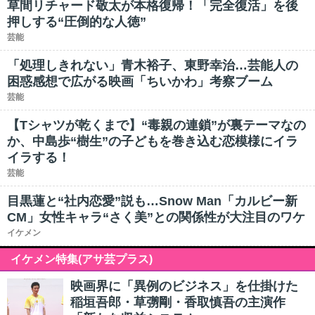
草間リチャード敬太が本格復帰！「完全復活」を後
押しする“圧倒的な人徳”
芸能
「処理しきれない」青木裕子、東野幸治…芸能人の
困惑感想で広がる映画「ちいかわ」考察ブーム
芸能
【Tシャツが乾くまで】“毒親の連鎖”が裏テーマなの
か、中島歩“樹生”の子どもを巻き込む恋模様にイラ
イラする！
芸能
目黒蓮と“社内恋愛”説も…Snow Man「カルビー新
CM」女性キャラ“さく美”との関係性が大注目のワケ
イケメン
イケメン特集(アサ芸プラス)
映画界に「異例のビジネス」を仕掛けた
稲垣吾郎・草彅剛・香取慎吾の主演作