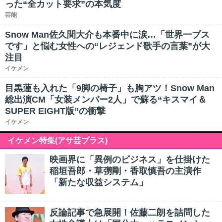
った“全カット要求”の本気度
芸能
Snow Man佐久間大介も本番中に涙…「世界一ブス
です」と悩む女性への“レジェンド歌手の言葉”が大
注目
イケメン
目黒蓮も入れた「9脚の椅子」も胸アツ！Snow Man
総出演CM「女装メンバー2人」で蘇る“キスマイ＆
SUPER EIGHT版”の衝撃
イケメン
イケメン特集(アサ芸プラス)
映画界に「異例のビジネス」を仕掛けた
稲垣吾郎・草彅剛・香取慎吾の主演作
「新たな収益システム」
反論記事で急展開！佐藤二朗を詰問した