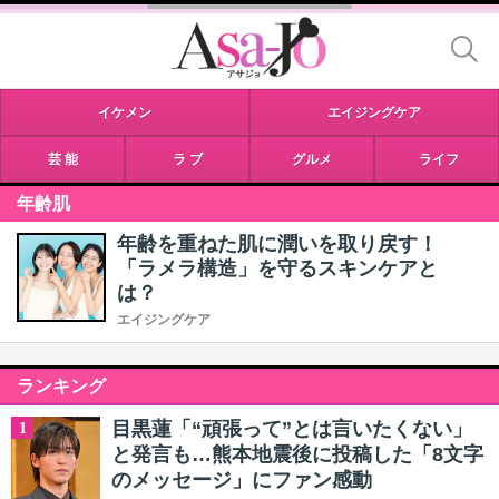
イケメン
エイジングケア
芸 能
ラ ブ
グルメ
ライフ
年齢肌
年齢を重ねた肌に潤いを取り戻す！
「ラメラ構造」を守るスキンケアと
は？
エイジングケア
ランキング
目黒蓮「“頑張って”とは言いたくない」
1
と発言も…熊本地震後に投稿した「8文字
のメッセージ」にファン感動