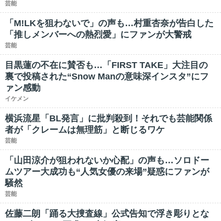
芸能
「M!LKを狙わないで」の声も…村重杏奈が告白した
「推しメンバーへの熱烈愛」にファンが大警戒
芸能
目黒蓮の不在に賛否も…「FIRST TAKE」大注目の
裏で投稿された“Snow Manの意味深インスタ”にフ
ァン感動
イケメン
横浜流星「BL発言」に批判殺到！それでも芸能関係
者が「クレームは無理筋」と断じるワケ
芸能
「山田涼介が狙われないか心配」の声も…ソロドー
ムツアー大成功も“人気女優の来場”疑惑にファンが
騒然
芸能
佐藤二朗「踊る大捜査線」公式告知で浮き彫りとな