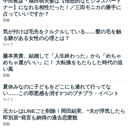
中田敦彦・福田萌夫妻は【理想的なビジネスパート
ナー】になれる相性だった！／三田モニカの勝手に
占っていいですか？
芸能
気が付けば毛先をクルクルしている……髪の毛を触
る癖がある女性の心理とは？
ライフ
藤本美貴、結婚して「人生終わった」から「めちゃ
めちゃ運がいい」に！ 大転換をもたらした時代の追
い風
芸能
夏休みなのに子どもをどこにも連れて行ってな
い……この罪悪感を消す3つのプチプラ・イベント
ライフ
元カレはLINEごと削除！岡田結実、“夫が浮気したら
即別居”発言も納得の過去恋愛観
芸能