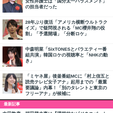
女性弁護士は「国分太一ハラスメント」
の担当者だった
28年ぶり復活「アメリカ横断ウルトラク
イズ」で疑問視される「MC櫻井翔の役
割」「予選開場」「分断ロケ」
中森明菜「SixTONESとバラエティー番
組共演」韓国ロケの視聴率と「NHKの動
き」
「ミヤネ屋」後釜番組MCに「村上信五と
読売テレビ女子アナ」起用までの「最重
要議論」内幕！「別のタレントと東京の
フリーアナ」が候補に
最新記事