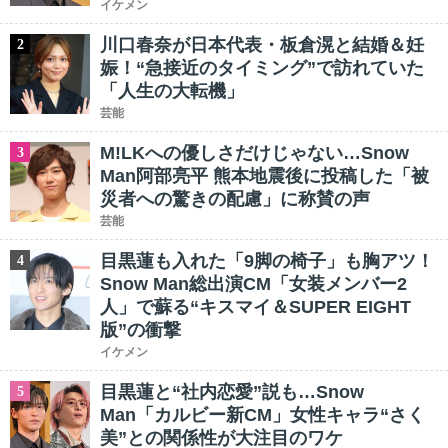
イケメン
川口春奈が日本代表・板倉滉と結婚＆妊
2
娠！“急接近のタイミング”で訪れていた
「人生の大転機」
芸能
M!LKへの優しさだけじゃない…Snow
3
Man阿部亮平 熊本地震後に投稿した「被
災者への驚きの配慮」に称賛の声
芸能
目黒蓮も入れた「9脚の椅子」も胸アツ！
4
Snow Man総出演CM「女装メンバー2
人」で蘇る“キスマイ＆SUPER EIGHT
版”の衝撃
イケメン
目黒蓮と“社内恋愛”説も…Snow
5
Man「カルビー新CM」女性キャラ“さく
美”との関係性が大注目のワケ