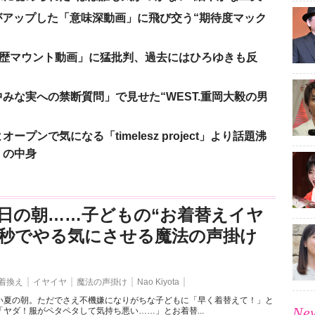
nがアップした「意味深動画」に飛び交う“期待度マック
「学歴マウント動画」に猛批判、過去にはひろゆきも反
みな実への禁断質問」で見せた“WEST.重岡大毅の男
ンで気になる「timelesz project」より話題沸
」の中身
日の朝……子どもの“お着替えイヤ
3秒でやる気にさせる魔法の声掛け
着換え
イヤイヤ
魔法の声掛け
Nao Kiyota
い夏の朝。ただでさえ不機嫌になりがちな子どもに「早く着替えて！」と
New
ヤダ！服がペタペタして気持ち悪い……」とお着替...