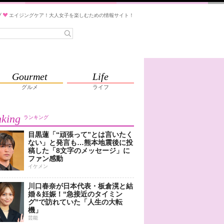
ブ
エイジングケア！大人女子を楽しむための情報サイト！
Gourmet
Life
グルメ
ライフ
king
ランキング
目黒蓮「“頑張って”とは言いたく
ない」と発言も…熊本地震後に投
稿した「8文字のメッセージ」に
ファン感動
イケメン
川口春奈が日本代表・板倉滉と結
婚＆妊娠！“急接近のタイミン
グ”で訪れていた「人生の大転
機」
芸能