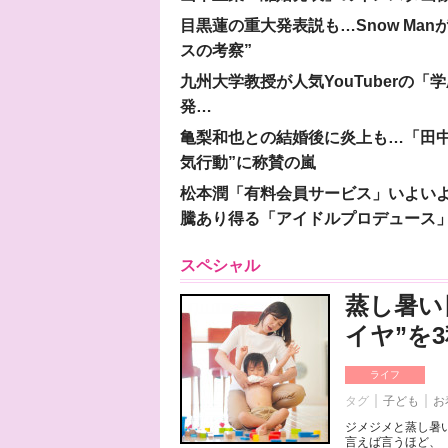
目黒蓮の重大発表説も…Snow Ma
スの考察”
九州大学教授が人気YouTuberの
発…
亀梨和也との結婚後に炎上も…「田中
気行動”に称賛の嵐
松本潤「有料会員サービス」いよいよオープ
騰あり得る「アイドルプロデュース
スペシャル
蒸し暑い
イヤ”を
ライフ
タグ
子ども
お
ジメジメと蒸し暑
言えば言うほど、「