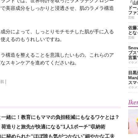
ブランドでは、世界特許を取ったラメラテクノロジー
「山
ドー
術で美容成分をしっかりと浸透させ、肌のラメラ構造
ファ
芸能
佐藤
成分によって、しっとりモチモチした肌が手に入る
とな
芸能
て使えるのもうれしいですね。
Sn
ブス
ラ構造を整えることを意識したいもの。これらのア
言葉
度なスキンケアを進めてくださいね。
イケメ
目黒
Ma
齢肌
スマイ
イケメ
Ike
と一緒に！教育にもママの負担軽減にもなるワケとは？
荷造りと旅先が快適になる“1人1ポーチ”収納術
に秘められた“ほぼ誰も気がつかない”細やかな工夫