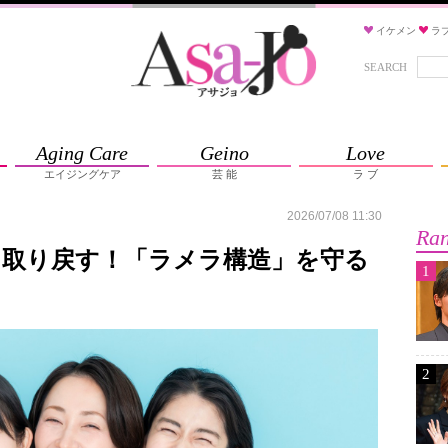
イケメン
ラ
SEARCH
Aging Care
Geino
Love
エイジングケア
芸 能
ラ ブ
2026/07/08 11:30
Ran
を取り戻す！「ラメラ構造」を守る
1
2