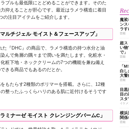
ラブルも最低限にとどめることができます。そのた
Re
極力抑えることが肝心です。最近はラメラ構造に着目
つの注目アイテムをご紹介します。
魔裟
ンス
ラす
 マルチジェル モイスト＆フェースアップ」
芸能
超ス
い物
された『DHC』の商品で、ラメラ構造の持つ水分と油
で」
馴染んで角層の隅々まで潤いを満たします。化粧水・
芸能
化粧下地・ネッククリームの7つの機能を兼ね備え
「M
のできる商品でもあるのだとか。
白し
大警
芸能
もたらす2種類のポリマーを搭載。さらに、12種
目黒
メの整ったふっくらハリのある肌に近付けるそうです
目の
スタ
イケメ
横浜
ラミナーゼ モイスト クレンジングバームC」
関係
芸能