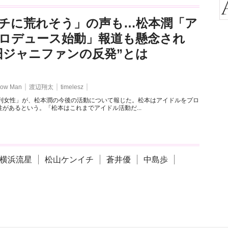
チに荒れそう」の声も…松本潤「ア
ロデュース始動」報道も懸念され
旧ジャニファンの反発”とは
ow Man
渡辺翔太
timelesz
週刊女性」が、松本潤の今後の活動について報じた。松本はアイドルをプロ
があるという。「松本はこれまでアイドル活動だ...
横浜流星
松山ケンイチ
蒼井優
中島歩