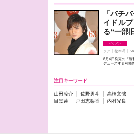
「バチバ
イドルプ
る“一部
イケメン
タグ
松本潤
Sn
8月4日発売の「
デュースする可能性
注目キーワード
山田涼介
佐野勇斗
高橋文哉
目黒蓮
戸田恵梨香
内村光良