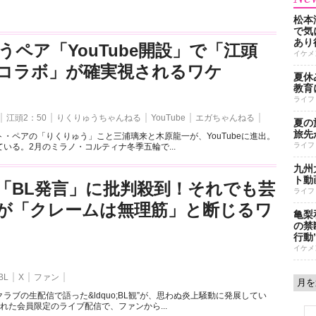
松本
で気に
あり
うペア「YouTube開設」で「江頭
イケメ
とのコラボ」が確実視されるワケ
夏休
教育
ライフ
江頭2：50
りくりゅうちゃんねる
YouTube
エガちゃんねる
夏の
旅先
・ペアの「りくりゅう」こと三浦璃来と木原龍一が、YouTubeに進出。
ライフ
いる。2月のミラノ・コルティナ冬季五輪で...
九州
ト動
「BL発言」に批判殺到！それでも芸
ライフ
が「クレームは無理筋」と断じるワ
亀梨
の禁
行動
イケメ
BL
X
ファン
ラブの生配信で語った&ldquo;BL観”が、思わぬ炎上騒動に発展してい
れた会員限定のライブ配信で、ファンから...