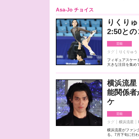
Asa-Jo チョイス
りくりゅ
2:50
芸能
タグ
りくりゅう
フィギュアスケート
大きな注目を集めて
横浜流星
能関係者
ケ
芸能
タグ
横浜流星
横浜流星がファンク
る。7月下旬に行わ