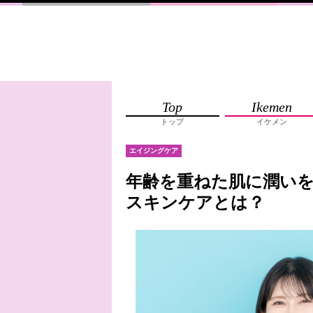
Top
Ikemen
トップ
イケメン
エイジングケア
年齢を重ねた肌に潤い
スキンケアとは？