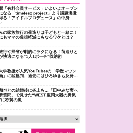
潤「有料会員サービス」いよいよオープン
なる「timelesz project」より話題沸騰
得る「アイドルプロデュース」の中身
ン
みの家族旅行の荷造りは子どもと一緒に！
にもママの負担軽減にもなるワケとは？
旅行や帰省が劇的にラクになる！荷造りと
が快適になる“1人1ポーチ”収納術
大学教授が人気YouTuberの「学歴マウン
画」に猛批判、過去にはひろゆきも反発…
和也との結婚後に炎上も…「田中みな実へ
断質問」で見せた“WEST.重岡大毅の男気
”に称賛の嵐
ン