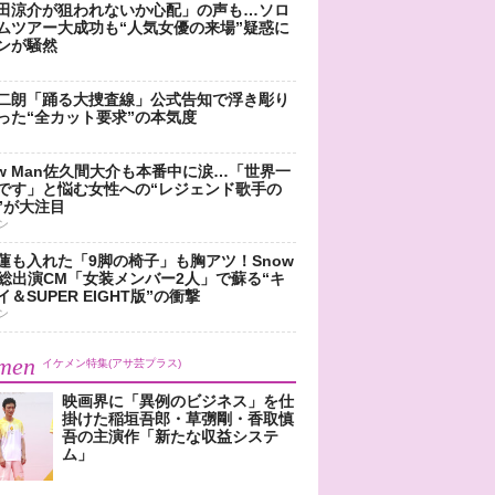
田涼介が狙われないか心配」の声も…ソロ
ムツアー大成功も“人気女優の来場”疑惑に
ンが騒然
二朗「踊る大捜査線」公式告知で浮き彫り
った“全カット要求”の本気度
ow Man佐久間大介も本番中に涙…「世界一
です」と悩む女性への“レジェンド歌手の
”が大注目
ン
蓮も入れた「9脚の椅子」も胸アツ！Snow
n総出演CM「女装メンバー2人」で蘇る“キ
＆SUPER EIGHT版”の衝撃
ン
men
イケメン特集(アサ芸プラス)
映画界に「異例のビジネス」を仕
掛けた稲垣吾郎・草彅剛・香取慎
吾の主演作「新たな収益システ
ム」