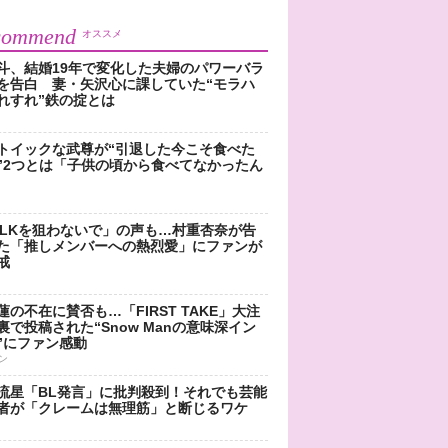
commend
オススメ
斗、結婚19年で変化した夫婦のパワーバラ
を告白 妻・矢沢心に課していた“モラハ
れすれ”鉄の掟とは
トイックな武尊が“引退した今こそ食べた
”2つとは「子供の頃から食べてなかったん
!LKを狙わないで」の声も…村重杏奈が告
た「推しメンバーへの熱烈愛」にファンが
戒
蓮の不在に賛否も…「FIRST TAKE」大注
裏で投稿された“Snow Manの意味深イン
”にファン感動
ン
流星「BL発言」に批判殺到！それでも芸能
者が「クレームは無理筋」と断じるワケ