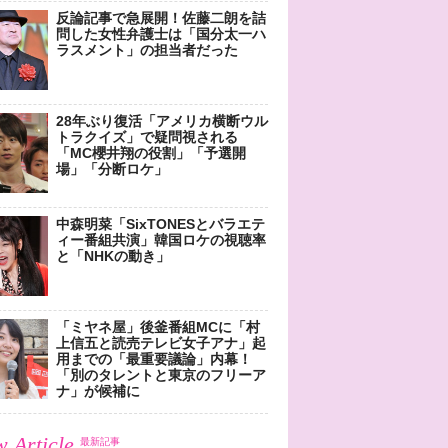
反論記事で急展開！佐藤二朗を詰
問した女性弁護士は「国分太一ハ
ラスメント」の担当者だった
28年ぶり復活「アメリカ横断ウル
トラクイズ」で疑問視される
「MC櫻井翔の役割」「予選開
場」「分断ロケ」
中森明菜「SixTONESとバラエテ
ィー番組共演」韓国ロケの視聴率
と「NHKの動き」
「ミヤネ屋」後釜番組MCに「村
上信五と読売テレビ女子アナ」起
用までの「最重要議論」内幕！
「別のタレントと東京のフリーア
ナ」が候補に
 Article
最新記事