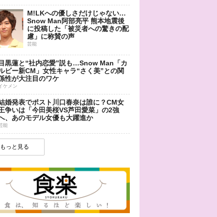
M!LKへの優しさだけじゃない…
Snow Man阿部亮平 熊本地震後
に投稿した「被災者への驚きの配
慮」に称賛の声
芸能
目黒蓮と“社内恋愛”説も…Snow Man「カ
ルビー新CM」女性キャラ“さく美”との関
係性が大注目のワケ
イケメン
結婚発表でポスト川口春奈は誰に？CM女
王争いは「今田美桜VS芦田愛菜」の2強
へ、あのモデル女優も大躍進か
芸能
もっと見る