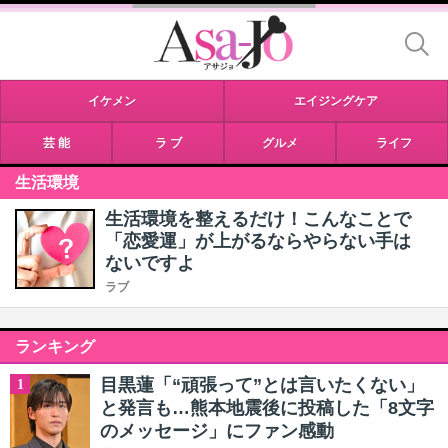
イケメン
エイジングケア
芸 能
ラ ブ
グルメ
ライフ
生活環境
生活環境を整えるだけ！こんなことで
「恋愛運」が上がるならやらない手は
ないですよ
ラブ
ランキング
目黒蓮「“頑張って”とは言いたくない」
1
と発言も…熊本地震後に投稿した「8文字
のメッセージ」にファン感動