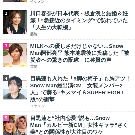
イケメン
川口春奈が日本代表・板倉滉と結婚＆妊
2
娠！“急接近のタイミング”で訪れていた
「人生の大転機」
芸能
M!LKへの優しさだけじゃない…Snow
3
Man阿部亮平 熊本地震後に投稿した「被
災者への驚きの配慮」に称賛の声
芸能
目黒蓮も入れた「9脚の椅子」も胸アツ！
4
Snow Man総出演CM「女装メンバー2
人」で蘇る“キスマイ＆SUPER EIGHT
版”の衝撃
イケメン
目黒蓮と“社内恋愛”説も…Snow
5
Man「カルビー新CM」女性キャラ“さく
美”との関係性が大注目のワケ