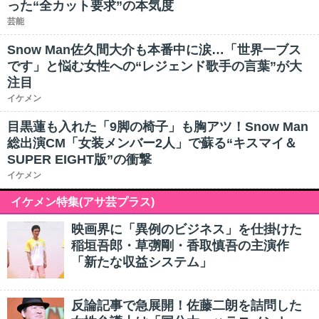
った“全カット要求”の本気度
芸能
Snow Man佐久間大介も本番中に涙…「世界一ブス
です」と悩む女性への“レジェンド歌手の言葉”が大
注目
イケメン
目黒蓮も入れた「9脚の椅子」も胸アツ！Snow Man
総出演CM「女装メンバー2人」で蘇る“キスマイ＆
SUPER EIGHT版”の衝撃
イケメン
イケメン特集(アサ芸プラス)
映画界に「異例のビジネス」を仕掛けた
稲垣吾郎・草彅剛・香取慎吾の主演作
「新たな収益システム」
反論記事で急展開！佐藤二朗を詰問した