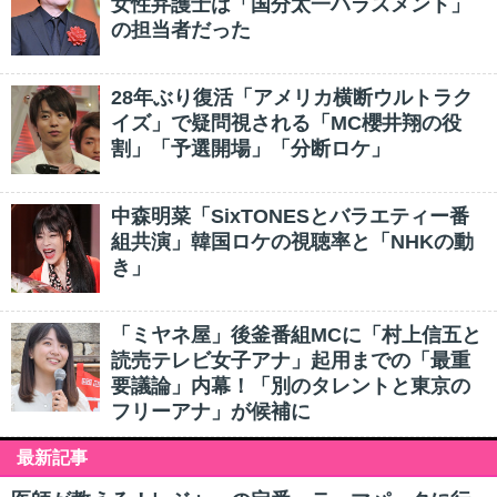
女性弁護士は「国分太一ハラスメント」
の担当者だった
28年ぶり復活「アメリカ横断ウルトラク
イズ」で疑問視される「MC櫻井翔の役
割」「予選開場」「分断ロケ」
中森明菜「SixTONESとバラエティー番
組共演」韓国ロケの視聴率と「NHKの動
き」
「ミヤネ屋」後釜番組MCに「村上信五と
読売テレビ女子アナ」起用までの「最重
要議論」内幕！「別のタレントと東京の
フリーアナ」が候補に
最新記事