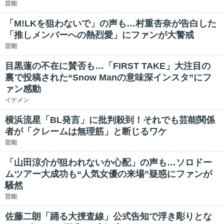
芸能
「M!LKを狙わないで」の声も…村重杏奈が告白した
「推しメンバーへの熱烈愛」にファンが大警戒
芸能
目黒蓮の不在に賛否も…「FIRST TAKE」大注目の
裏で投稿された“Snow Manの意味深インスタ”にフ
ァン感動
イケメン
横浜流星「BL発言」に批判殺到！それでも芸能関係
者が「クレームは無理筋」と断じるワケ
芸能
「山田涼介が狙われないか心配」の声も…ソロドー
ムツアー大成功も“人気女優の来場”疑惑にファンが
騒然
芸能
佐藤二朗「踊る大捜査線」公式告知で浮き彫りとな