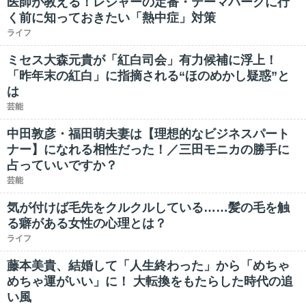
医師が教える！レジャーの定番・テーマパークに行
く前に知っておきたい「熱中症」対策
ライフ
ミセス大森元貴が「紅白司会」有力候補に浮上！
「昨年末の紅白」に指摘される“ほのめかし疑惑”と
は
芸能
中田敦彦・福田萌夫妻は【理想的なビジネスパート
ナー】になれる相性だった！／三田モニカの勝手に
占っていいですか？
芸能
気が付けば毛先をクルクルしている……髪の毛を触
る癖がある女性の心理とは？
ライフ
藤本美貴、結婚して「人生終わった」から「めちゃ
めちゃ運がいい」に！ 大転換をもたらした時代の追
い風