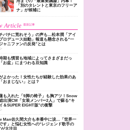
用までの「最重要議論」内幕！
「別のタレントと東京のフリーア
ナ」が候補に
 Article
最新記事
チバチに荒れそう」の声も…松本潤「アイ
プロデュース始動」報道も懸念される“一
ジャニファンの反発”とは
ン
時期も慣習も地域によってさまざまだっ
「お盆」にまつわる豆知識
がよかった！女性たちが経験した効果のあ
「おまじない」とは？
蓮も入れた「9脚の椅子」も胸アツ！Snow
n総出演CM「女装メンバー2人」で蘇る“キ
＆SUPER EIGHT版”の衝撃
ン
ow Man佐久間大介も本番中に涙…「世界一
です」と悩む女性への“レジェンド歌手の
”が大注目