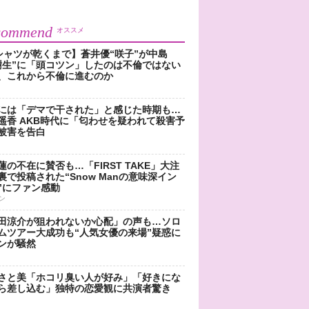
commend
オススメ
シャツが乾くまで】蒼井優“咲子”が中島
樹生”に「頭コツン」したのは不倫ではない
、これから不倫に進むのか
には「デマで干された」と感じた時期も…
遥香 AKB時代に「匂わせを疑われて殺害予
被害を告白
蓮の不在に賛否も…「FIRST TAKE」大注
裏で投稿された“Snow Manの意味深イン
”にファン感動
ン
田涼介が狙われないか心配」の声も…ソロ
ムツアー大成功も“人気女優の来場”疑惑に
ンが騒然
さと美「ホコリ臭い人が好み」「好きにな
ら差し込む」独特の恋愛観に共演者驚き