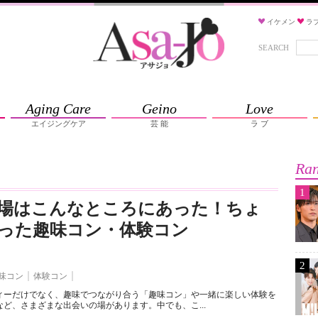
イケメン
ラ
SEARCH
Aging Care
Geino
Love
エイジングケア
芸 能
ラ ブ
Ran
1
場はこんなところにあった！ちょ
った趣味コン・体験コン
2
味コン
体験コン
ィーだけでなく、趣味でつながり合う「趣味コン」や一緒に楽しい体験を
ど、さまざまな出会いの場があります。中でも、こ...