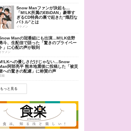
Snow Manファンが決起も…
「M!LK所属のEBiDAN」豪華す
ぎるCD特典の裏で起きた“熾烈な
バトル”とは
イケメン
Snow Manの冠番組にも出演…M!LK佐野
勇斗、生配信で語った「驚きのプライベー
ト」に心配の声が殺到
イケメン
M!LKへの優しさだけじゃない…Snow
Man阿部亮平 熊本地震後に投稿した「被災
者への驚きの配慮」に称賛の声
芸能
もっと見る