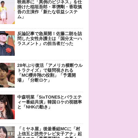
映画界に「異例のビジネス」を仕
掛けた稲垣吾郎・草彅剛・香取慎
吾の主演作「新たな収益システ
ム」
反論記事で急展開！佐藤二朗を詰
問した女性弁護士は「国分太一ハ
ラスメント」の担当者だった
28年ぶり復活「アメリカ横断ウル
トラクイズ」で疑問視される
「MC櫻井翔の役割」「予選開
場」「分断ロケ」
中森明菜「SixTONESとバラエテ
ィー番組共演」韓国ロケの視聴率
と「NHKの動き」
「ミヤネ屋」後釜番組MCに「村
上信五と読売テレビ女子アナ」起