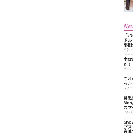
New
「バ
ドル
部旧
イケメ
実は
た！
ライフ
これ
った
ライフ
目黒
Ma
スマイ
イケメ
Sn
ブス
言葉