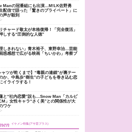
ow Manの冠番組にも出演…M!LK佐野勇
生配信で語った「驚きのプライベート」に
の声が殺到
ン
リチャード敬太が本格復帰！「完全復活」
押しする“圧倒的な人徳”
理しきれない」青木裕子、東野幸治…芸能
困惑感想で広がる映画「ちいかわ」考察ブ
シャツが乾くまで】“毒親の連鎖”が裏テー
のか、中島歩“樹生”の子どもを巻き込む恋
にイライラする！
蓮と“社内恋愛”説も…Snow Man「カルビ
CM」女性キャラ“さく美”との関係性が大
のワケ
ン
men
イケメン特集(アサ芸プラス)