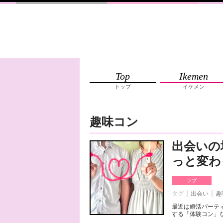
Top
Ikemen
トップ
イケメン
趣味コン
出会いの
っと変わ
ラブ
タグ
出会い
趣
最近は婚活パーテ
する「体験コン」な