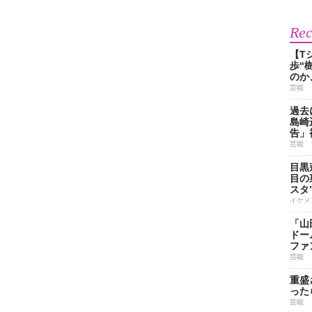
Re
【T
歩“
のか
芸能
過去
島崎
告」
芸能
目黒
目の
スタ
イケメ
「山
ドー
ファ
芸能
重盛
った
芸能