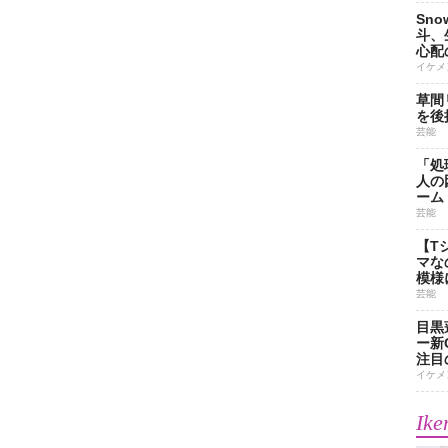
Sn
斗、
心配
イケメ
草間
を後
芸能
「処
人の
ーム
芸能
【T
マな
模様
芸能
目黒
ー新
注目
イケメ
Ike