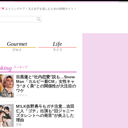
ブ
エイジングケア！大人女子を楽しむための情報サイト！
Gourmet
Life
グルメ
ライフ
king
ランキング
目黒蓮と“社内恋愛”説も…Snow
Man「カルビー新CM」女性キャ
ラ“さく美”との関係性が大注目の
ワケ
イケメン
M!LK佐野勇斗もガチ注意…吉田
仁人「ゴチ」出演も“旧ジャニー
ズタレントへの発言”が炎上した
理由
芸能