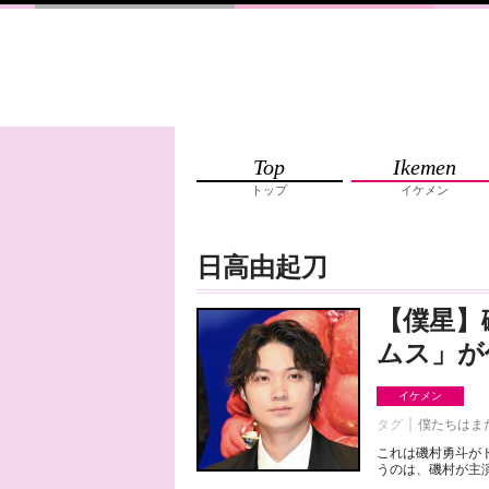
Top
Ikemen
トップ
イケメン
日高由起刀
【僕星】
ムス」が
イケメン
タグ
僕たちはま
これは磯村勇斗が
うのは、磯村が主演