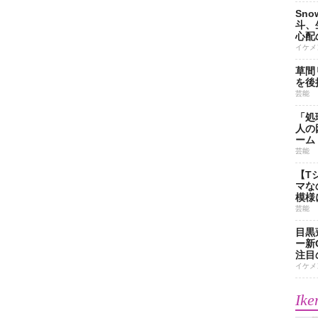
Sn
斗、
心配
イケメ
草間
を後
芸能
「処
人の
ーム
芸能
【T
マな
模様
芸能
目黒
ー新
注目
イケメ
Ike