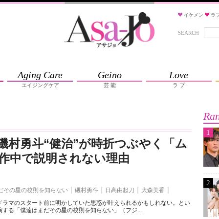
イケメン
ラ
SEARCH
Aging Care
Geino
Love
エイジングケア
芸 能
ラ ブ
Ran
1
磯村勇斗“健治”が時折つぶやく「ム
作中で説明されない理由
2
だその星の校則を知らない
磯村勇斗
日高由起刀
大森美香
ドラマのスタート前に明かしていた思惑が叶えられるかもしれない。とい
する「僕達はまだその星の校則を知らない」（フジ...