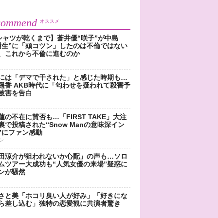
commend
オススメ
シャツが乾くまで】蒼井優“咲子”が中島
樹生”に「頭コツン」したのは不倫ではない
、これから不倫に進むのか
には「デマで干された」と感じた時期も…
遥香 AKB時代に「匂わせを疑われて殺害予
被害を告白
蓮の不在に賛否も…「FIRST TAKE」大注
裏で投稿された“Snow Manの意味深イン
”にファン感動
ン
田涼介が狙われないか心配」の声も…ソロ
ムツアー大成功も“人気女優の来場”疑惑に
ンが騒然
さと美「ホコリ臭い人が好み」「好きにな
ら差し込む」独特の恋愛観に共演者驚き