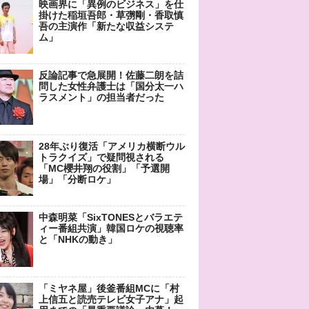
映画界に「異例のビジネス」を仕
掛けた稲垣吾郎・草彅剛・香取慎
吾の主演作「新たな収益システ
ム」
反論記事で急展開！佐藤二朗を詰
問した女性弁護士は「国分太一ハ
ラスメント」の担当者だった
28年ぶり復活「アメリカ横断ウル
トラクイズ」で疑問視される
「MC櫻井翔の役割」「予選開
場」「分断ロケ」
中森明菜「SixTONESとバラエテ
ィー番組共演」韓国ロケの視聴率
と「NHKの動き」
「ミヤネ屋」後釜番組MCに「村
上信五と読売テレビ女子アナ」起