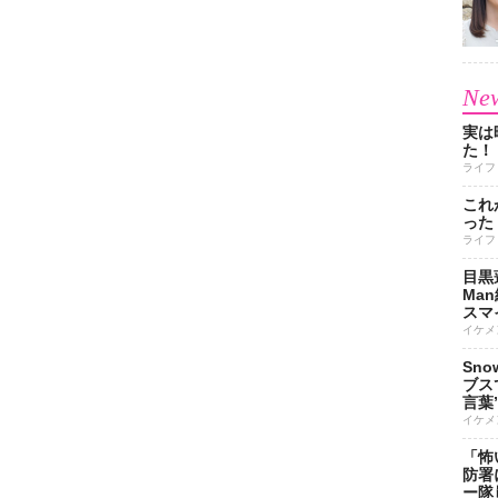
New
実は
た！
ライフ
これ
った
ライフ
目黒
Ma
スマイ
イケメ
Sn
ブス
言葉
イケメ
「怖
防署
ー隊