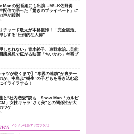
ow Manの冠番組にも出演…M!LK佐野勇
生配信で語った「驚きのプライベート」に
の声が殺到
ン
リチャード敬太が本格復帰！「完全復活」
押しする“圧倒的な人徳”
理しきれない」青木裕子、東野幸治…芸能
困惑感想で広がる映画「ちいかわ」考察ブ
シャツが乾くまで】“毒親の連鎖”が裏テー
のか、中島歩“樹生”の子どもを巻き込む恋
にイライラする！
蓮と“社内恋愛”説も…Snow Man「カルビ
CM」女性キャラ“さく美”との関係性が大
のワケ
ン
men
イケメン特集(アサ芸プラス)