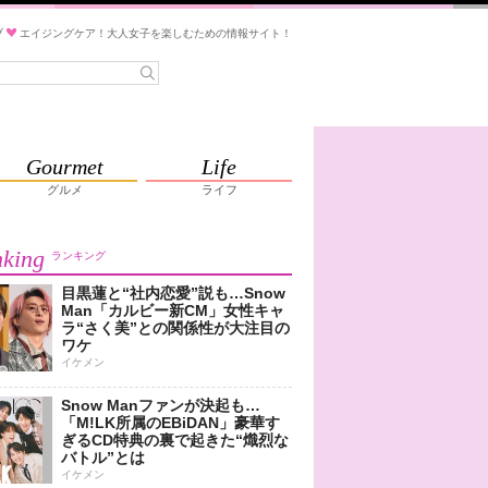
ブ
エイジングケア！大人女子を楽しむための情報サイト！
Gourmet
Life
グルメ
ライフ
king
ランキング
目黒蓮と“社内恋愛”説も…Snow
Man「カルビー新CM」女性キャ
ラ“さく美”との関係性が大注目の
ワケ
イケメン
Snow Manファンが決起も…
「M!LK所属のEBiDAN」豪華す
ぎるCD特典の裏で起きた“熾烈な
バトル”とは
イケメン