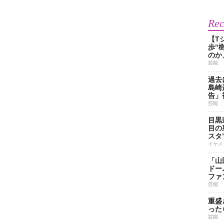
Re
【T
歩“
のか
芸能
過去
島崎
告」
芸能
目黒
目の
スタ
イケメ
「山
ドー
ファ
芸能
重盛
った
芸能