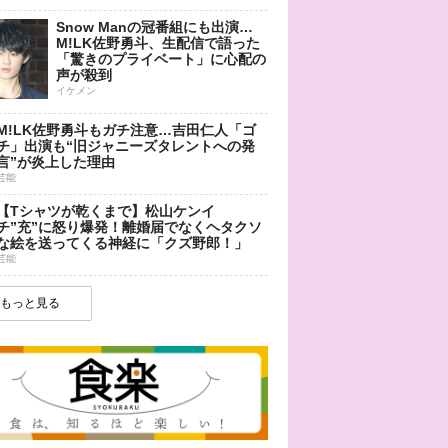
Snow Manの冠番組にも出演…
M!LK佐野勇斗、生配信で語った
「驚きのプライベート」に心配の
声が殺到
イケメン
M!LK佐野勇斗もガチ注意…吉田仁人「ゴ
チ」出演も“旧ジャニーズタレントへの発
言”が炎上した理由
芸能
【Tシャツが乾くまで】松山ケンイ
チ”充”に怒り爆発！離婚届でなくヘタクソ
な絵を送ってくる神経に「クズ野郎！」
芸能
もっと見る