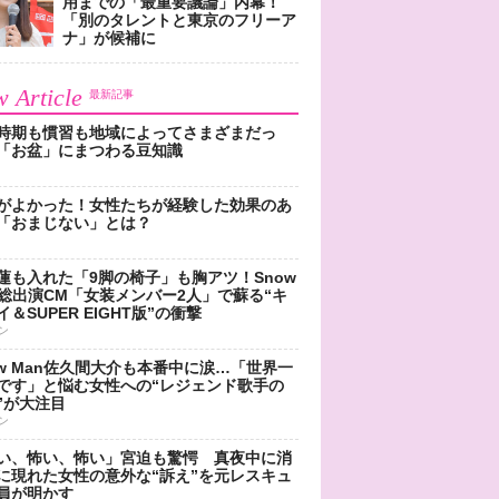
用までの「最重要議論」内幕！
「別のタレントと東京のフリーア
ナ」が候補に
 Article
最新記事
時期も慣習も地域によってさまざまだっ
「お盆」にまつわる豆知識
がよかった！女性たちが経験した効果のあ
「おまじない」とは？
蓮も入れた「9脚の椅子」も胸アツ！Snow
n総出演CM「女装メンバー2人」で蘇る“キ
＆SUPER EIGHT版”の衝撃
ン
ow Man佐久間大介も本番中に涙…「世界一
です」と悩む女性への“レジェンド歌手の
”が大注目
ン
い、怖い、怖い」宮迫も驚愕 真夜中に消
に現れた女性の意外な“訴え”を元レスキュ
員が明かす