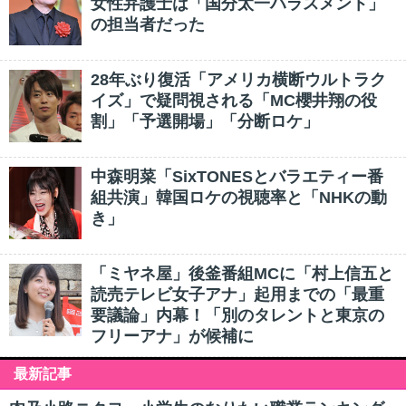
女性弁護士は「国分太一ハラスメント」
の担当者だった
28年ぶり復活「アメリカ横断ウルトラク
イズ」で疑問視される「MC櫻井翔の役
割」「予選開場」「分断ロケ」
中森明菜「SixTONESとバラエティー番
組共演」韓国ロケの視聴率と「NHKの動
き」
「ミヤネ屋」後釜番組MCに「村上信五と
読売テレビ女子アナ」起用までの「最重
要議論」内幕！「別のタレントと東京の
フリーアナ」が候補に
最新記事