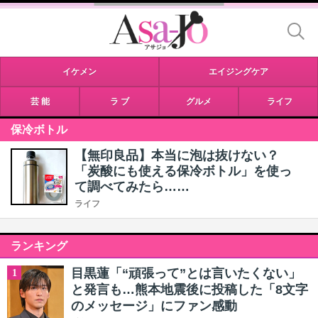
イケメン
エイジングケア
芸 能
ラ ブ
グルメ
ライフ
保冷ボトル
【無印良品】本当に泡は抜けない？
「炭酸にも使える保冷ボトル」を使っ
て調べてみたら……
ライフ
ランキング
目黒蓮「“頑張って”とは言いたくない」
1
と発言も…熊本地震後に投稿した「8文字
のメッセージ」にファン感動