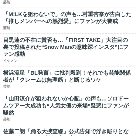
芸能
「M!LKを狙わないで」の声も…村重杏奈が告白した
「推しメンバーへの熱烈愛」にファンが大警戒
芸能
目黒蓮の不在に賛否も…「FIRST TAKE」大注目の
裏で投稿された“Snow Manの意味深インスタ”にフ
ァン感動
イケメン
横浜流星「BL発言」に批判殺到！それでも芸能関係
者が「クレームは無理筋」と断じるワケ
芸能
「山田涼介が狙われないか心配」の声も…ソロドー
ムツアー大成功も“人気女優の来場”疑惑にファンが
騒然
芸能
佐藤二朗「踊る大捜査線」公式告知で浮き彫りとな