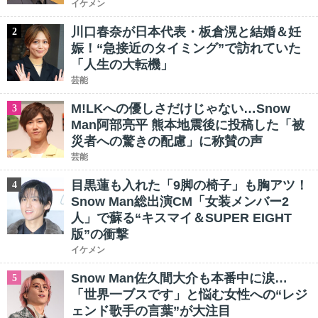
イケメン
川口春奈が日本代表・板倉滉と結婚＆妊
2
娠！“急接近のタイミング”で訪れていた
「人生の大転機」
芸能
M!LKへの優しさだけじゃない…Snow
3
Man阿部亮平 熊本地震後に投稿した「被
災者への驚きの配慮」に称賛の声
芸能
目黒蓮も入れた「9脚の椅子」も胸アツ！
4
Snow Man総出演CM「女装メンバー2
人」で蘇る“キスマイ＆SUPER EIGHT
版”の衝撃
イケメン
Snow Man佐久間大介も本番中に涙…
5
「世界一ブスです」と悩む女性への“レジ
ェンド歌手の言葉”が大注目