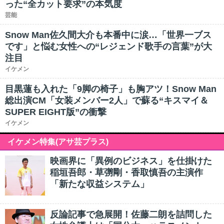
った“全カット要求”の本気度
芸能
Snow Man佐久間大介も本番中に涙…「世界一ブス
です」と悩む女性への“レジェンド歌手の言葉”が大
注目
イケメン
目黒蓮も入れた「9脚の椅子」も胸アツ！Snow Man
総出演CM「女装メンバー2人」で蘇る“キスマイ＆
SUPER EIGHT版”の衝撃
イケメン
イケメン特集(アサ芸プラス)
映画界に「異例のビジネス」を仕掛けた
稲垣吾郎・草彅剛・香取慎吾の主演作
「新たな収益システム」
反論記事で急展開！佐藤二朗を詰問した