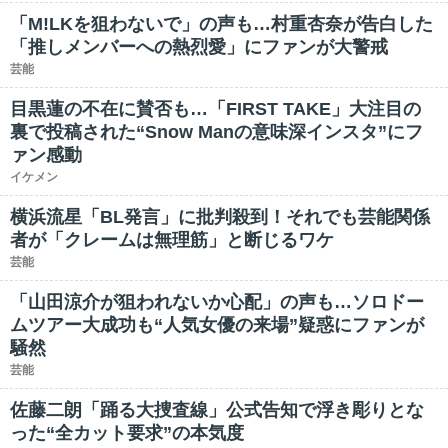
「M!LKを狙わないで」の声も…村重杏奈が告白した
「推しメンバーへの熱烈愛」にファンが大警戒
芸能
目黒蓮の不在に賛否も…「FIRST TAKE」大注目の
裏で投稿された“Snow Manの意味深インスタ”にフ
ァン感動
イケメン
横浜流星「BL発言」に批判殺到！それでも芸能関係
者が「クレームは無理筋」と断じるワケ
芸能
「山田涼介が狙われないか心配」の声も…ソロドー
ムツアー大成功も“人気女優の来場”疑惑にファンが
騒然
芸能
佐藤二朗「踊る大捜査線」公式告知で浮き彫りとな
った“全カット要求”の本気度