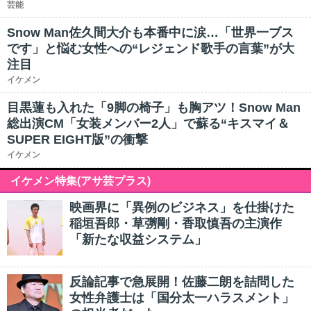
芸能
Snow Man佐久間大介も本番中に涙…「世界一ブス
です」と悩む女性への“レジェンド歌手の言葉”が大
注目
イケメン
目黒蓮も入れた「9脚の椅子」も胸アツ！Snow Man
総出演CM「女装メンバー2人」で蘇る“キスマイ＆
SUPER EIGHT版”の衝撃
イケメン
イケメン特集(アサ芸プラス)
映画界に「異例のビジネス」を仕掛けた
稲垣吾郎・草彅剛・香取慎吾の主演作
「新たな収益システム」
反論記事で急展開！佐藤二朗を詰問した
女性弁護士は「国分太一ハラスメント」