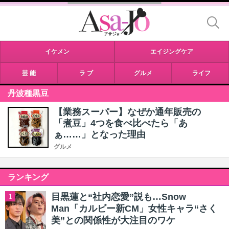
イケメン
エイジングケア
芸 能
ラ ブ
グルメ
ライフ
丹波種黒豆
【業務スーパー】なぜか通年販売の
「煮豆」4つを食べ比べたら「あ
ぁ……」となった理由
グルメ
ランキング
目黒蓮と“社内恋愛”説も…Snow
1
Man「カルビー新CM」女性キャラ“さく
美”との関係性が大注目のワケ