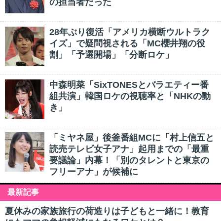
の担当者だった
28年ぶり復活「アメリカ横断ウルトラク
イズ」で疑問視される「MC櫻井翔の役
割」「予選開場」「分断ロケ」
中森明菜「SixTONESとバラエティー番
組共演」韓国ロケの視聴率と「NHKの動
き」
「ミヤネ屋」後釜番組MCに「村上信五と
読売テレビ女子アナ」起用までの「最重
要議論」内幕！「別のタレントと東京の
フリーアナ」が候補に
最新記事
夏休みの家族旅行の荷造りは子どもと一緒に！教育