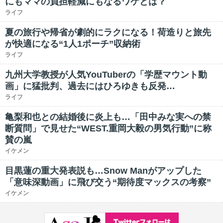
にもママの負担軽減にもなるワケとは？
ライフ
夏の旅行や帰省が劇的にラクになる！荷造りと旅先
が快適になる“1人1ポーチ”収納術
ライフ
九州大学教授が人気YouTuberの「学歴マウント動
画」に猛批判、過去にはひろゆきも反発…
ライフ
亀梨和也との結婚後に炎上も…「田中みな実への禁
断質問」で見せた“WEST.重岡大毅の男気行動”に称
賛の嵐
イケメン
目黒蓮の重大発表説も…Snow Manがアップした
「意味深動画」に飛び交う“期待度マックスの考察”
イケメン