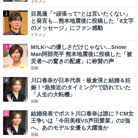
イケメン
目黒蓮「“頑張って”とは言いたくない」
2
と発言も…熊本地震後に投稿した「8文字
のメッセージ」にファン感動
イケメン
M!LKへの優しさだけじゃない…Snow
3
Man阿部亮平 熊本地震後に投稿した「被
災者への驚きの配慮」に称賛の声
芸能
川口春奈が日本代表・板倉滉と結婚＆妊
4
娠！“急接近のタイミング”で訪れていた
「人生の大転機」
芸能
結婚発表でポスト川口春奈は誰に？CM女
5
王争いは「今田美桜VS芦田愛菜」の2強
へ、あのモデル女優も大躍進か
芸能