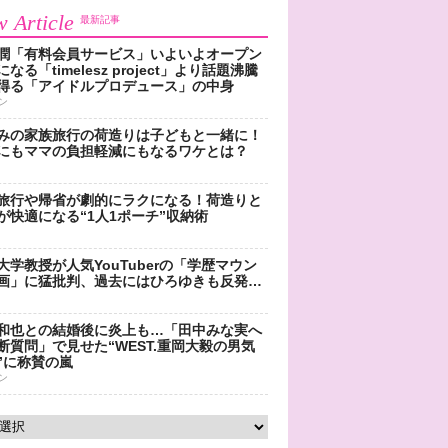
 Article
最新記事
潤「有料会員サービス」いよいよオープン
なる「timelesz project」より話題沸騰
得る「アイドルプロデュース」の中身
ン
みの家族旅行の荷造りは子どもと一緒に！
にもママの負担軽減にもなるワケとは？
旅行や帰省が劇的にラクになる！荷造りと
が快適になる“1人1ポーチ”収納術
大学教授が人気YouTuberの「学歴マウン
画」に猛批判、過去にはひろゆきも反発…
和也との結婚後に炎上も…「田中みな実へ
断質問」で見せた“WEST.重岡大毅の男気
”に称賛の嵐
ン