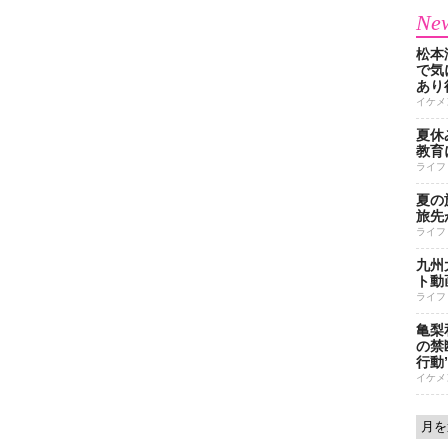
New
松本
で気に
あり
イケメ
夏休
教育
ライフ
夏の
旅先
ライフ
九州
ト動
ライフ
亀梨
の禁
行動
イケメ