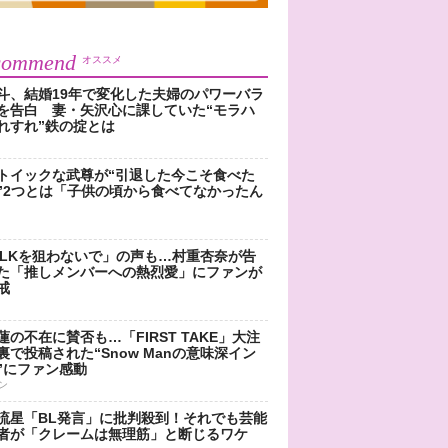
commend
オススメ
斗、結婚19年で変化した夫婦のパワーバラ
を告白 妻・矢沢心に課していた“モラハ
れすれ”鉄の掟とは
トイックな武尊が“引退した今こそ食べた
”2つとは「子供の頃から食べてなかったん
!LKを狙わないで」の声も…村重杏奈が告
た「推しメンバーへの熱烈愛」にファンが
戒
蓮の不在に賛否も…「FIRST TAKE」大注
裏で投稿された“Snow Manの意味深イン
”にファン感動
ン
流星「BL発言」に批判殺到！それでも芸能
者が「クレームは無理筋」と断じるワケ