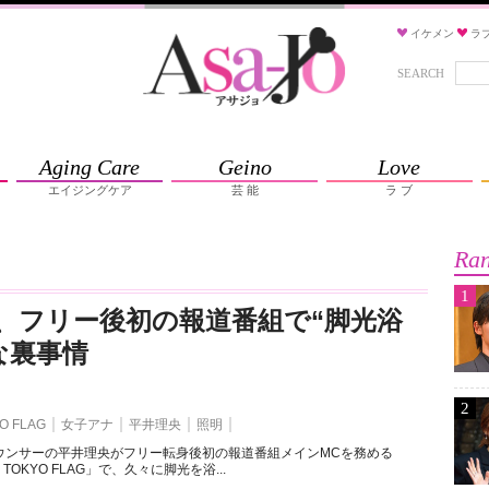
イケメン
ラ
SEARCH
Aging Care
Geino
Love
エイジングケア
芸 能
ラ ブ
Ran
1
、フリー後初の報道番組で“脚光浴
な裏事情
2
O FLAG
女子アナ
平井理央
照明
ウンサーの平井理央がフリー転身後初の報道番組メインMCを務める
s TOKYO FLAG」で、久々に脚光を浴...