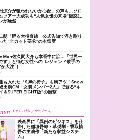
田涼介が狙われないか心配」の声も…ソロ
ムツアー大成功も“人気女優の来場”疑惑に
ンが騒然
二朗「踊る大捜査線」公式告知で浮き彫り
った“全カット要求”の本気度
ow Man佐久間大介も本番中に涙…「世界一
です」と悩む女性への“レジェンド歌手の
”が大注目
ン
蓮も入れた「9脚の椅子」も胸アツ！Snow
n総出演CM「女装メンバー2人」で蘇る“キ
＆SUPER EIGHT版”の衝撃
ン
men
イケメン特集(アサ芸プラス)
映画界に「異例のビジネス」を仕
掛けた稲垣吾郎・草彅剛・香取慎
吾の主演作「新たな収益システ
ム」