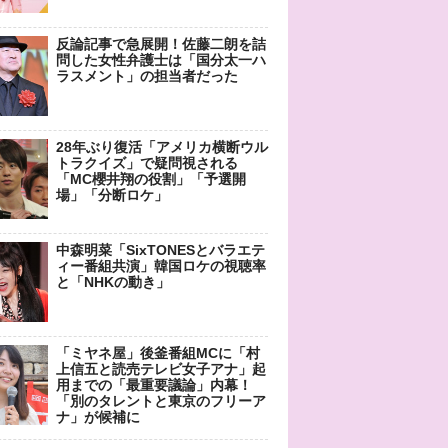
反論記事で急展開！佐藤二朗を詰
問した女性弁護士は「国分太一ハ
ラスメント」の担当者だった
28年ぶり復活「アメリカ横断ウル
トラクイズ」で疑問視される
「MC櫻井翔の役割」「予選開
場」「分断ロケ」
中森明菜「SixTONESとバラエテ
ィー番組共演」韓国ロケの視聴率
と「NHKの動き」
「ミヤネ屋」後釜番組MCに「村
上信五と読売テレビ女子アナ」起
用までの「最重要議論」内幕！
「別のタレントと東京のフリーア
ナ」が候補に