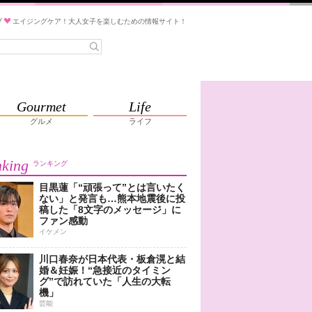
ブ
エイジングケア！大人女子を楽しむための情報サイト！
Gourmet
Life
グルメ
ライフ
king
ランキング
目黒蓮「“頑張って”とは言いたく
ない」と発言も…熊本地震後に投
稿した「8文字のメッセージ」に
ファン感動
イケメン
川口春奈が日本代表・板倉滉と結
婚＆妊娠！“急接近のタイミン
グ”で訪れていた「人生の大転
機」
芸能