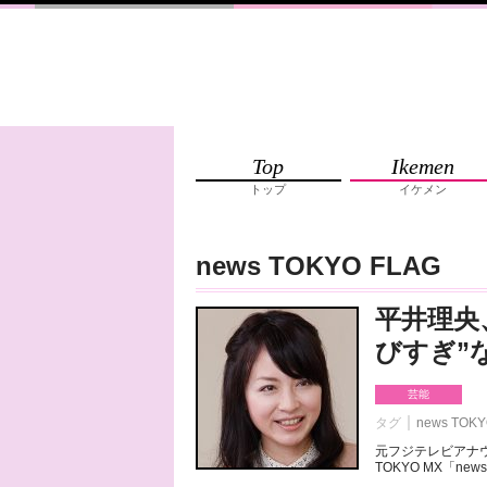
Top
Ikemen
トップ
イケメン
news TOKYO FLAG
平井理央
びすぎ”
芸能
タグ
news TOKY
元フジテレビアナ
TOKYO MX「new