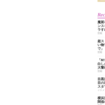
Re
魔裟
ンス
ラす
芸能
超ス
い物
で」
芸能
「M
白し
大警
芸能
目黒
目の
スタ
イケメ
横浜
関係