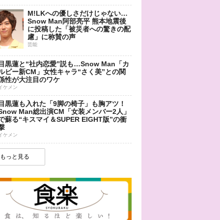
M!LKへの優しさだけじゃない…
Snow Man阿部亮平 熊本地震後
に投稿した「被災者への驚きの配
慮」に称賛の声
芸能
目黒蓮と“社内恋愛”説も…Snow Man「カ
ルビー新CM」女性キャラ“さく美”との関
係性が大注目のワケ
イケメン
目黒蓮も入れた「9脚の椅子」も胸アツ！
Snow Man総出演CM「女装メンバー2人」
で蘇る“キスマイ＆SUPER EIGHT版”の衝
撃
イケメン
もっと見る