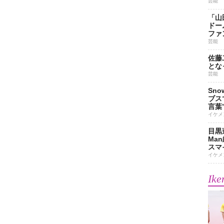
芸能
「山
ドー
ファ
芸能
佐藤
とな
芸能
Sn
ブス
言葉
イケメ
目黒
Ma
スマイ
イケメ
Ike