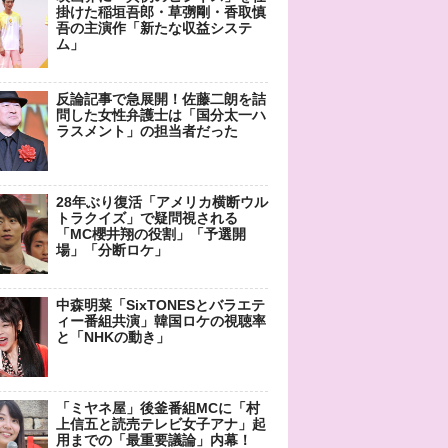
掛けた稲垣吾郎・草彅剛・香取慎
吾の主演作「新たな収益システ
ム」
反論記事で急展開！佐藤二朗を詰
問した女性弁護士は「国分太一ハ
ラスメント」の担当者だった
28年ぶり復活「アメリカ横断ウル
トラクイズ」で疑問視される
「MC櫻井翔の役割」「予選開
場」「分断ロケ」
中森明菜「SixTONESとバラエテ
ィー番組共演」韓国ロケの視聴率
と「NHKの動き」
「ミヤネ屋」後釜番組MCに「村
上信五と読売テレビ女子アナ」起
用までの「最重要議論」内幕！