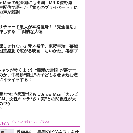
ow Manの冠番組にも出演…M!LK佐野勇
生配信で語った「驚きのプライベート」に
の声が殺到
ン
リチャード敬太が本格復帰！「完全復活」
押しする“圧倒的な人徳”
理しきれない」青木裕子、東野幸治…芸能
困惑感想で広がる映画「ちいかわ」考察ブ
シャツが乾くまで】“毒親の連鎖”が裏テー
のか、中島歩“樹生”の子どもを巻き込む恋
にイライラする！
蓮と“社内恋愛”説も…Snow Man「カルビ
CM」女性キャラ“さく美”との関係性が大
のワケ
ン
men
イケメン特集(アサ芸プラス)
映画界に「異例のビジネス」を仕