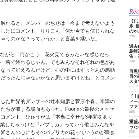
Re
【T
触れると、メンバーのちせは「今まで考えないよう
歩“
寂しげにコメント。りりこも「何か今でも信じられな
のか
芸能
ちゃうのかな？っていうか」と言葉を継いだ。
過去
島崎
返りながら「何かこう、花火見てるみたいな感じだっ
告」
芸能
か一瞬で終わるじゃん。でもみんなそれぞれの色があ
になって消えるんだけど、心の中にはずっとあの感動
目黒
目の
火だったんじゃないかなと思いますけどね」とコメン
スタ
イケメ
「山
した世界的ダンサーの辻本知彦と菅原小春、米津の
ドー
ファ
ちが涙する場面もあった。Foorinの最後のメッセ
芸能
コメント。ひゅうがは「本当に幸せな3年間をあり
重盛
は卒業しちゃうけど『パプリカ』っていう歌はみんなを
った
、皆さんの心にもそのパプリカの花っていうのが咲き
芸能