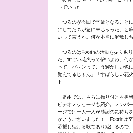
っていった。
つるのが今回で卒業となることに
にしてたのが急に来ちゃった」と
いって言うか。何か本当に解散し
つるのはFoorinの活動を振り
た。すごい花火って儚いよね、何
って、パ～ンってこう輝かしい色
覚えてるじゃん」「すばらしい花
ト。
番組では、さらに振り付けを担当
ビデオメッセージも紹介。メンバーた
ージでは一人一人が感謝の気持ちを
がとうございました！ Foorin
応援し続ける歌であり続けるので