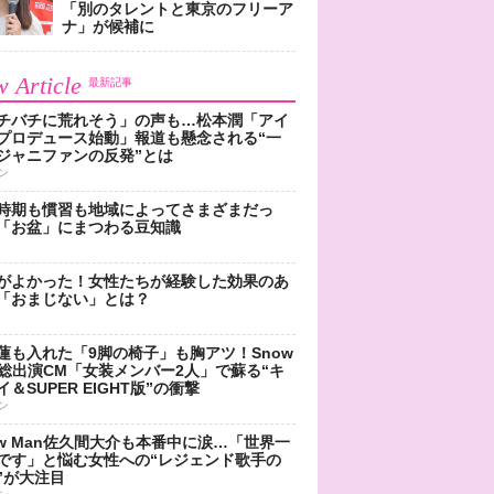
「別のタレントと東京のフリーア
ナ」が候補に
 Article
最新記事
チバチに荒れそう」の声も…松本潤「アイ
プロデュース始動」報道も懸念される“一
ジャニファンの反発”とは
ン
時期も慣習も地域によってさまざまだっ
「お盆」にまつわる豆知識
がよかった！女性たちが経験した効果のあ
「おまじない」とは？
蓮も入れた「9脚の椅子」も胸アツ！Snow
n総出演CM「女装メンバー2人」で蘇る“キ
＆SUPER EIGHT版”の衝撃
ン
ow Man佐久間大介も本番中に涙…「世界一
です」と悩む女性への“レジェンド歌手の
”が大注目