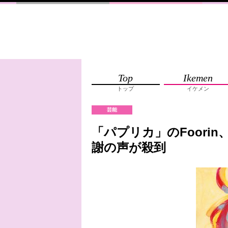
Top
Ikemen
トップ
イケメン
芸能
「パプリカ」のFoori
謝の声が殺到