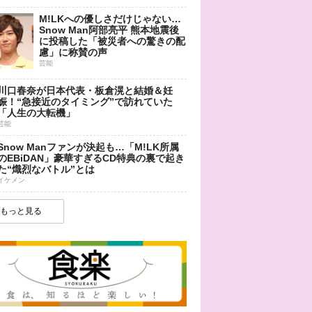
M!LKへの優しさだけじゃない…
Snow Man阿部亮平 熊本地震後
に投稿した「被災者への驚きの配
慮」に称賛の声
芸能
川口春奈が日本代表・板倉滉と結婚＆妊
娠！“急接近のタイミング”で訪れていた
「人生の大転機」
芸能
Snow Manファンが決起も…「M!LK所属
のEBiDAN」豪華すぎるCD特典の裏で起き
た“熾烈なバトル”とは
イケメン
もっと見る