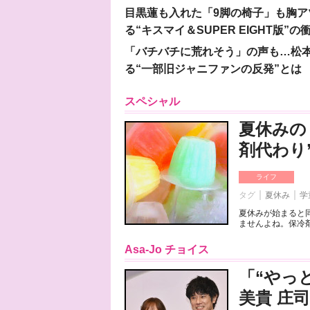
目黒蓮も入れた「9脚の椅子」も胸アツ
る“キスマイ＆SUPER EIGHT版”の
「バチバチに荒れそう」の声も…松
る“一部旧ジャニファンの反発”とは
スペシャル
夏休みの
剤代わり
ライフ
タグ
夏休み
学
夏休みが始まると
ませんよね。保冷剤
Asa-Jo チョイス
「“やっ
美貴 庄