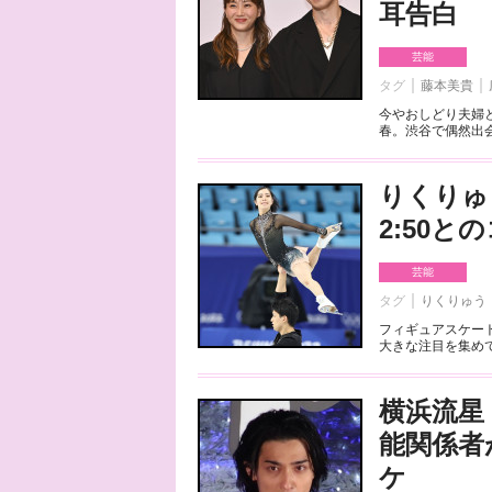
耳告白
芸能
タグ
藤本美貴
今やおしどり夫婦
春。渋谷で偶然出会
りくりゅ
2:50
芸能
タグ
りくりゅう
フィギュアスケート
大きな注目を集めて
横浜流星
能関係者
ケ