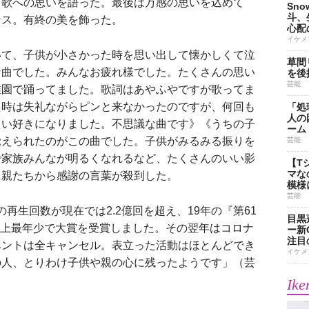
と歌への思いを語った。最後は万感の思いを込めて
Sn
斗、
ンス。有終の美を飾った。
心配
イケメ
て、子供が小さかった時を思い出して懐かしくて泣
草間
な曲でした。みんなお疲れ様でした。たくさんの思い
を後
芸能
稚園で踊ってました。歌詞はあやふやですが歌ってま
た時は失礼ながらピンと来なかったのですが、何回も
「処
人の
らい好きになりました。不思議な曲です》《うちの子
ーム
覚えられたのがこの曲でした。子供がみるみる振りを
芸能
で家族みんなが明るくなれるなど、たくさんのいい影
【T
マな
に親たちから感謝の言葉が殺到した。
模様
芸能
での再生回数が現在では2.2億回を超え、19年の『第61
目黒
は史上最年少で大賞を受賞しました。その翌年はコロナ
ー新
注目
ベントは全キャンセル。表立った活動はほとんどでき
イケメ
の人、とりわけ子供や親の心に残ったようです」（芸
Ike