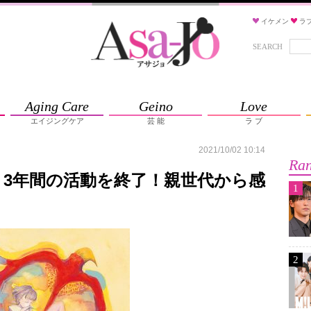
イケメン
ラ
SEARCH
Aging Care
Geino
Love
エイジングケア
芸 能
ラ ブ
2021/10/02 10:14
Ran
n、3年間の活動を終了！親世代から感
1
2