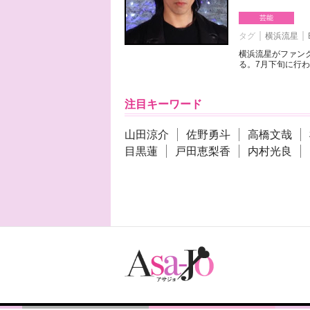
芸能
タグ
横浜流星
横浜流星がファンク
る。7月下旬に行わ
注目キーワード
山田涼介
佐野勇斗
高橋文哉
目黒蓮
戸田恵梨香
内村光良