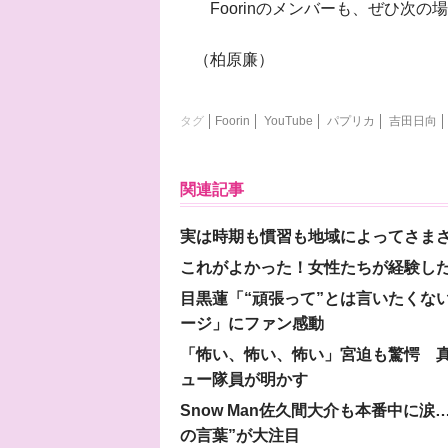
Foorinのメンバーも、ぜひ次
（柏原廉）
タグ
Foorin
YouTube
パプリカ
吉田日向
関連記事
実は時期も慣習も地域によってさま
これがよかった！女性たちが経験し
目黒蓮「“頑張って”とは言いたくな
ージ」にファン感動
「怖い、怖い、怖い」宮迫も驚愕 真
ュー隊員が明かす
Snow Man佐久間大介も本番中に
の言葉”が大注目