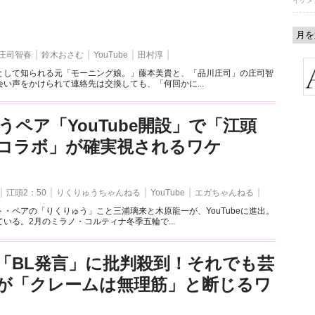
イケメ
庄司智春
鈴木おさむ
YouTube
田村淳
として知られる元「モーニング娘。」藤本美貴と、「品川庄司」の庄司智
い声をかけられて連絡先は交換しても、「何回かに...
うペア「YouTube開設」で「江頭
とのコラボ」が確実視されるワケ
江頭2：50
りくりゅうちゃんねる
YouTube
エガちゃんねる
・ペアの「りくりゅう」こと三浦璃来と木原龍一が、YouTubeに進出。
いる。2月のミラノ・コルティナ冬季五輪で...
「BL発言」に批判殺到！それでも芸
が「クレームは無理筋」と断じるワ