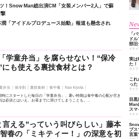
！Snow Man総出演CM「女装メンバー2人」で蘇
衝撃
New
本潤「アイドルプロデュース始動」報道も懸念され
「バ
ドル
部旧
イケメ
「学童弁当」を腐らせない！“保冷
実は
た！
”にも使える裏技食材とは？
ライフ
これ
った
童弁当
保冷剤
裏技食材
食中毒
Nao Kiyota
ライフ
同時にスタートした毎日の「学童弁当」、暑い時期は食中毒の心配が尽き
目黒
は必須とはいえ、お昼までに溶けてしまうことも。...
Ma
スマイ
イケメ
と言える”っていう叫びらしい」藤本
Sn
ブス
司智春の「ミキティー！」の深意を初
言葉