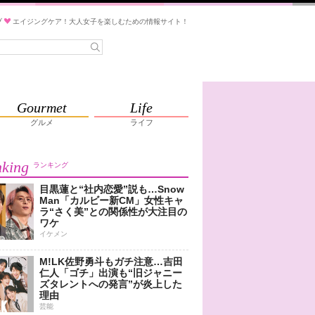
ブ
エイジングケア！大人女子を楽しむための情報サイト！
Gourmet
Life
グルメ
ライフ
king
ランキング
目黒蓮と“社内恋愛”説も…Snow
Man「カルビー新CM」女性キャ
ラ“さく美”との関係性が大注目の
ワケ
イケメン
M!LK佐野勇斗もガチ注意…吉田
仁人「ゴチ」出演も“旧ジャニー
ズタレントへの発言”が炎上した
理由
芸能