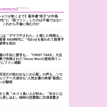
commend
オススメ
シャツが乾くまで】蒼井優“咲子”が中島
樹生”に「頭コツン」したのは不倫ではない
、これから不倫に進むのか
には「デマで干された」と感じた時期も…
遥香 AKB時代に「匂わせを疑われて殺害予
被害を告白
蓮の不在に賛否も…「FIRST TAKE」大注
裏で投稿された“Snow Manの意味深イン
”にファン感動
ン
田涼介が狙われないか心配」の声も…ソロ
ムツアー大成功も“人気女優の来場”疑惑に
ンが騒然
さと美「ホコリ臭い人が好み」「好きにな
ら差し込む」独特の恋愛観に共演者驚き