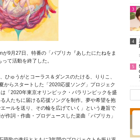
3
4
inが9月27日、特番の「パプリカ『あしたにたねをま
をもって活動を終了した。
5
えの、ひゅうがとコーラス＆ダンスのたける、りりこ、
夏からスタートした「2020応援ソング」プロジェク
は「2020年東京オリンピック・パラリンピックを盛
いる人たちに届ける応援ソングを制作。夢や希望を抱
でエールを送り、その輪を広げていく」という趣旨で
師が作詞・作曲・プロデュースした楽曲「パプリカ」
石萌歌の進行とともに3年間のプロジェクトを振り返