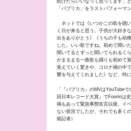
続けたらいいなって思ってます」
「パプリカ」をラストパフォーマ
ネットでは《いつかこの歌を聴い
く日が来ると思う。子供が大好き
出をありがとう》《うちの子も幼
した。いい歌ですね。初めて聞い
聞いてるとずっと聞いてられるく
がまるまる一曲歌も踊りも初めて
覚えていく驚きや、コロナ禍の中
響を与えてくれました》など、特
「『パプリカ』のMVはYouTube
回日本レコード大賞』でFoorin
禍もあって緊急事態宣言以後、イ
ない状況でしたが、それでも多く
能記者）