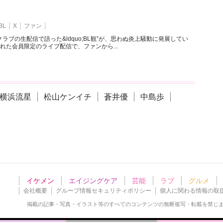
BL
X
ファン
ラブの生配信で語った&ldquo;BL観”が、思わぬ炎上騒動に発展してい
れた会員限定のライブ配信で、ファンから...
横浜流星
松山ケンイチ
蒼井優
中島歩
イケメン
エイジングケア
芸能
ラブ
グルメ
会社概要
グループ情報セキュリティポリシー
個人に関わる情報の取
掲載の記事・写真・イラスト等の
すべてのコンテンツの無断複写・転載を禁じ