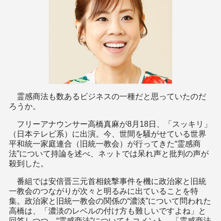
霊感商法も数あるビジネスの一種だと思っていたのだ
ろうか。
フリーアナウンサー高橋真麻が8月18日、「スッキリ」
（日本テレビ系）に出演。今、世間を騒がせている世界
平和統一家庭連合（旧統一教会）が行ってきた“霊感商
法”について持論を述べ、ネットでは呆れ声と批判の声が
殺到した。
番組では安倍晋三元首相銃撃事件を機に政治家と旧統
一教会のつながりが次々と明るみに出ていることを特
集。政治家と旧統一教会の関係の“濃淡”について問われた
高橋は、「濃淡のレベルの付け方も難しいですよね」と
回答しつつ、“霊感商法”についてもコメント。「霊感商法