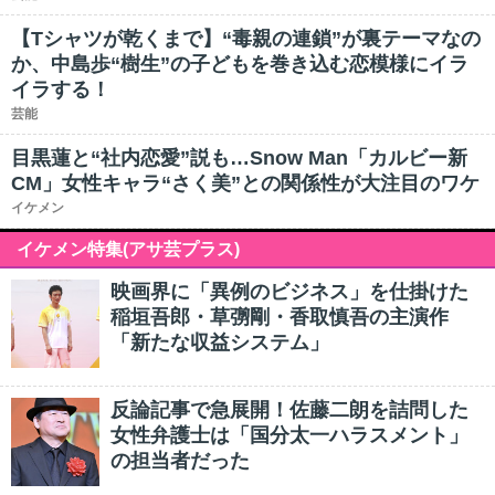
【Tシャツが乾くまで】“毒親の連鎖”が裏テーマなの
か、中島歩“樹生”の子どもを巻き込む恋模様にイラ
イラする！
芸能
目黒蓮と“社内恋愛”説も…Snow Man「カルビー新
CM」女性キャラ“さく美”との関係性が大注目のワケ
イケメン
イケメン特集(アサ芸プラス)
映画界に「異例のビジネス」を仕掛けた
稲垣吾郎・草彅剛・香取慎吾の主演作
「新たな収益システム」
反論記事で急展開！佐藤二朗を詰問した
女性弁護士は「国分太一ハラスメント」
の担当者だった