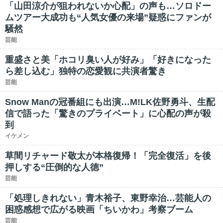
「山田涼介が狙われないか心配」の声も…ソロドー
ムツアー大成功も“人気女優の来場”疑惑にファンが
騒然
芸能
重盛さと美「ホコリ臭い人が好み」「好きになった
ら差し込む」独特の恋愛観に共演者驚き
芸能
Snow Manの冠番組にも出演…M!LK佐野勇斗、生配
信で語った「驚きのプライベート」に心配の声が殺
到
イケメン
草間リチャード敬太が本格復帰！「完全復活」を後
押しする“圧倒的な人徳”
芸能
「処理しきれない」青木裕子、東野幸治…芸能人の
困惑感想で広がる映画「ちいかわ」考察ブーム
芸能