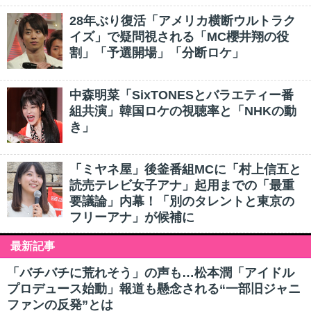
28年ぶり復活「アメリカ横断ウルトラク
イズ」で疑問視される「MC櫻井翔の役
割」「予選開場」「分断ロケ」
中森明菜「SixTONESとバラエティー番
組共演」韓国ロケの視聴率と「NHKの動
き」
「ミヤネ屋」後釜番組MCに「村上信五と
読売テレビ女子アナ」起用までの「最重
要議論」内幕！「別のタレントと東京の
フリーアナ」が候補に
最新記事
「バチバチに荒れそう」の声も…松本潤「アイドル
プロデュース始動」報道も懸念される“一部旧ジャニ
ファンの反発”とは