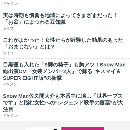
イケメン
実は時期も慣習も地域によってさまざまだった！
「お盆」にまつわる豆知識
ライフ
これがよかった！女性たちが経験した効果のあった
「おまじない」とは？
ライフ
目黒蓮も入れた「9脚の椅子」も胸アツ！Snow Man
総出演CM「女装メンバー2人」で蘇る“キスマイ＆
SUPER EIGHT版”の衝撃
イケメン
Snow Man佐久間大介も本番中に涙…「世界一ブス
です」と悩む女性への“レジェンド歌手の言葉”が大
注目
イケメン