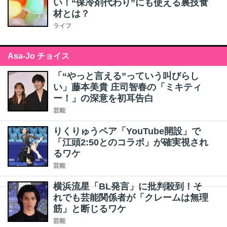
い！“保冷剤代わり”にも使える裏技食
材とは？
ライフ
Asa-Jo チョイス
「“やっと言える”っていう叫びらし
い」藤本美貴 庄司智春の「ミキティ
ー！」の深意を初耳告白
芸能
りくりゅうペア「YouTube開設」で
「江頭2:50とのコラボ」が確実視され
るワケ
芸能
横浜流星「BL発言」に批判殺到！そ
れでも芸能関係者が「クレームは無理
筋」と断じるワケ
芸能