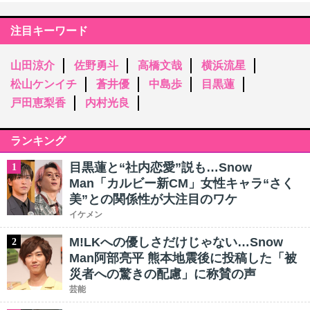
注目キーワード
山田涼介
佐野勇斗
高橋文哉
横浜流星
松山ケンイチ
蒼井優
中島歩
目黒蓮
戸田恵梨香
内村光良
ランキング
目黒蓮と“社内恋愛”説も…Snow
1
Man「カルビー新CM」女性キャラ“さく
美”との関係性が大注目のワケ
イケメン
M!LKへの優しさだけじゃない…Snow
2
Man阿部亮平 熊本地震後に投稿した「被
災者への驚きの配慮」に称賛の声
芸能