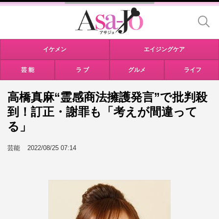
イケメン
エイジングケア
芸 能
ラ ブ
グルメ
ライフ
高橋真麻“霊感商法擁護発言”で批判殺
到！訂正・謝罪も「考えが間違って
る」
芸能
2022/08/25 07:14