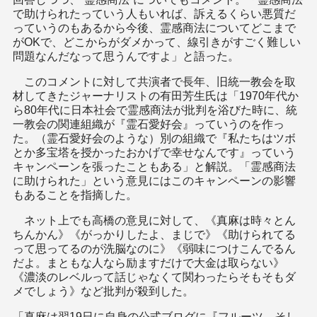
で助けられたっていう人もいれば、訴えるくらい悪質だ
っていうのもあるから今後、霊感商法についてどこまで
がOKで、どこからがダメかって、線引きがすごく難しい
問題なんだなって思うんですよ」と語った。
このコメントに対して共演者で長年、旧統一教会を取
材してきたジャーナリストの有田芳生氏は「1970年代か
ら80年代に日本社会で霊感商法が批判を浴びた時に、統
一教会の関連組織が『霊石愛好会』っていうのを作っ
た。（霊石愛好会のような）別の組織で『私たちはツボ
とか多宝塔を授かったおかげで幸せなんです』っていう
キャンペーンを張ったこともある」と解説。「霊感商法
に助けられた」という意見にはこのキャンペーンの影響
もあることを指摘した。
ネット上でも高橋の意見に対して、《真麻は時々とん
ちんかん》《がっかりしたよ、まじで》《助けられてる
って思ってるのが洗脳なのに》《弱味につけこんでるん
だよ。まともな人なら励ますだけで大金は取らない》
《濃淡のレベルって話じゃなくて関わったらそもそもダ
メでしょう》など批判が殺到した。
「真麻は翌19日に自身の公式ブログに『フルーツ。そし