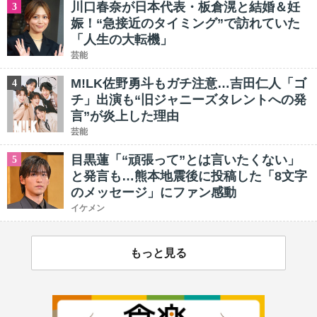
川口春奈が日本代表・板倉滉と結婚＆妊
3
娠！“急接近のタイミング”で訪れていた
「人生の大転機」
芸能
M!LK佐野勇斗もガチ注意…吉田仁人「ゴ
4
チ」出演も“旧ジャニーズタレントへの発
言”が炎上した理由
芸能
目黒蓮「“頑張って”とは言いたくない」
5
と発言も…熊本地震後に投稿した「8文字
のメッセージ」にファン感動
イケメン
もっと見る