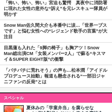
「怖い、怖い、怖い」宮迫も驚愕 真夜中に消防署
に現れた女性の意外な“訴え”を元レスキュー隊員が
明かす
Snow Man佐久間大介も本番中に涙…「世界一ブス
です」と悩む女性への“レジェンド歌手の言葉”が大
注目
目黒蓮も入れた「9脚の椅子」も胸アツ！Snow
Man総出演CM「女装メンバー2人」で蘇る“キスマ
イ＆SUPER EIGHT版”の衝撃
「バチバチに荒れそう」の声も…松本潤「アイドル
プロデュース始動」報道も懸念される“一部旧ジャ
ニファンの反発”とは
スペシャル
夏休みの「学童弁当」を腐らせな