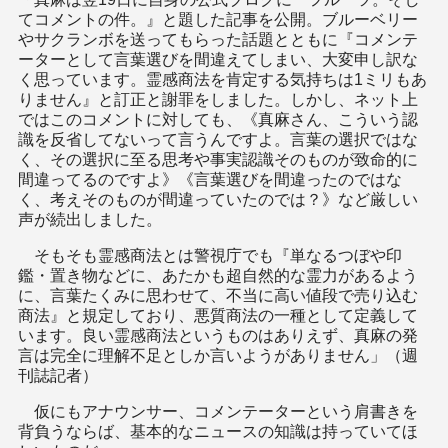
てコメントの件。』と題した記事を公開。ブルーベリー
やサクランボを送ってもらった話題とともに『コメンテ
ーターとして言葉選びを間違えてしまい、大変申し訳な
く思っています。霊感商法を肯定する気持ちは1ミリもあ
りません』と訂正と謝罪をしました。しかし、ネット上
ではこのコメントに対しても、《真麻さん、こういう認
識を反省してないって言うんですよ。言葉の選択ではな
く、その選択に至る思考や事実認識そのものが致命的に
間違ってるのですよ》《言葉選びを間違ったのではな
く、考えそのものが間違っていたのでは？》など厳しい
声が続出しました。
そもそも霊感商法とは警視庁でも『単なるつぼや印
鑑・置き物などに、あたかも超自然的な霊力があるよう
に、言葉たくみに思わせて、不当に高い値段で売り込む
商法』と規定しており、悪質商法の一種として定義して
います。良い霊感商法というものはありえず、真麻の発
言は完全に理解不足としか言いようがありません」（週
刊誌記者）
仮にもアナウンサー、コメンテーターという肩書きを
背負うならば、基本的なニュースの知識は持っていてほ