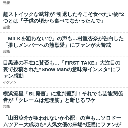
芸能
超ストイックな武尊が“引退した今こそ食べたい物”2
つとは「子供の頃から食べてなかったんで」
芸能
「M!LKを狙わないで」の声も…村重杏奈が告白した
「推しメンバーへの熱烈愛」にファンが大警戒
芸能
目黒蓮の不在に賛否も…「FIRST TAKE」大注目の
裏で投稿された“Snow Manの意味深インスタ”にフ
ァン感動
イケメン
横浜流星「BL発言」に批判殺到！それでも芸能関係
者が「クレームは無理筋」と断じるワケ
芸能
「山田涼介が狙われないか心配」の声も…ソロドー
ムツアー大成功も“人気女優の来場”疑惑にファンが