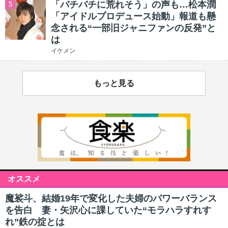
「バチバチに荒れそう」の声も…松本潤
5
「アイドルプロデュース始動」報道も懸
念される“一部旧ジャニファンの反発”と
は
イケメン
もっと見る
オススメ
魔裟斗、結婚19年で変化した夫婦のパワーバランス
を告白 妻・矢沢心に課していた“モラハラすれす
れ”鉄の掟とは