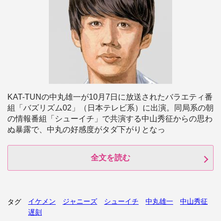
KAT-TUNの中丸雄一が10月7日に放送されたバラエティ番
組「バズリズム02」（日本テレビ系）に出演。同局系の朝
の情報番組「シューイチ」で共演する中山秀征からの思わ
ぬ暴露で、中丸の好感度がタダ下がりとなっ
全文を読む
イケメン
ジャニーズ
シューイチ
中丸雄一
中山秀征
タグ
遅刻