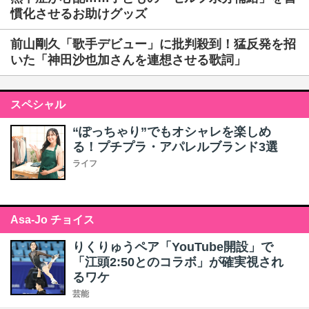
慣化させるお助けグッズ
前山剛久「歌手デビュー」に批判殺到！猛反発を招
いた「神田沙也加さんを連想させる歌詞」
スペシャル
“ぽっちゃり”でもオシャレを楽しめ
る！プチプラ・アパレルブランド3選
ライフ
Asa-Jo チョイス
りくりゅうペア「YouTube開設」で
「江頭2:50とのコラボ」が確実視され
るワケ
芸能