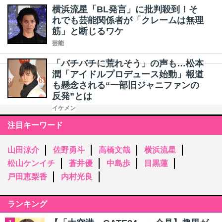
横浜流星「BL発言」に批判殺到！そ
れでも芸能関係者が「クレームは無理
筋」と断じるワケ
芸能
「バチバチに荒れそう」の声も…松本
潤「アイドルプロデュース始動」報道
も懸念される“一部旧ジャニファンの
反発”とは
イケメン
注目キーワード
山田涼介
佐野勇斗
高橋文哉
横浜流星
松山ケンイチ
蒼井優
中島歩
目黒蓮
戸田恵梨香
内村光良
ランキング