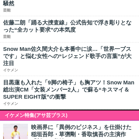
騒然
芸能
佐藤二朗「踊る大捜査線」公式告知で浮き彫りとな
った“全カット要求”の本気度
芸能
Snow Man佐久間大介も本番中に涙…「世界一ブス
です」と悩む女性への“レジェンド歌手の言葉”が大
注目
イケメン
目黒蓮も入れた「9脚の椅子」も胸アツ！Snow Man
総出演CM「女装メンバー2人」で蘇る“キスマイ＆
SUPER EIGHT版”の衝撃
イケメン
イケメン特集(アサ芸プラス)
映画界に「異例のビジネス」を仕掛けた
稲垣吾郎・草彅剛・香取慎吾の主演作