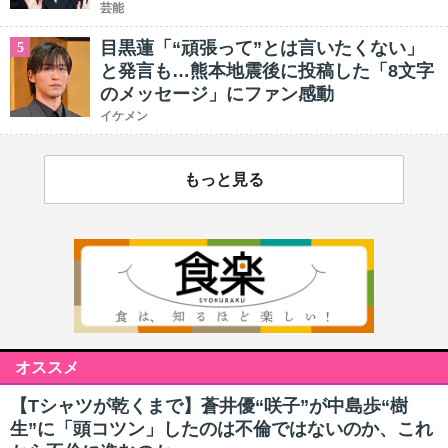
芸能
目黒蓮「“頑張って”とは言いたくない」
5
と発言も…熊本地震後に投稿した「8文字
のメッセージ」にファン感動
イケメン
もっと見る
オススメ
【Tシャツが乾くまで】蒼井優“咲子”が中島歩“樹
生”に「頭コツン」したのは不倫ではないのか、これ