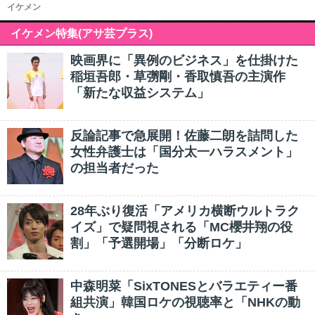
イケメン
イケメン特集(アサ芸プラス)
映画界に「異例のビジネス」を仕掛けた
稲垣吾郎・草彅剛・香取慎吾の主演作
「新たな収益システム」
反論記事で急展開！佐藤二朗を詰問した
女性弁護士は「国分太一ハラスメント」
の担当者だった
28年ぶり復活「アメリカ横断ウルトラク
イズ」で疑問視される「MC櫻井翔の役
割」「予選開場」「分断ロケ」
中森明菜「SixTONESとバラエティー番
組共演」韓国ロケの視聴率と「NHKの動