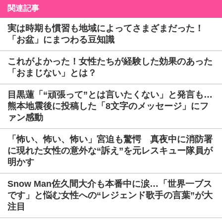
関連記事
実は時期も慣習も地域によってさまざまだった！
「お盆」にまつわる豆知識
これがよかった！女性たちが経験した効果のあった
「おまじない」とは？
目黒蓮「“頑張って”とは言いたくない」と発言も…
熊本地震後に投稿した「8文字のメッセージ」にフ
ァン感動
「怖い、怖い、怖い」宮迫も驚愕 真夜中に消防署
に現れた女性の意外な“訴え”を元レスキュー隊員が
明かす
Snow Man佐久間大介も本番中に涙…「世界一ブス
です」と悩む女性への“レジェンド歌手の言葉”が大
注目