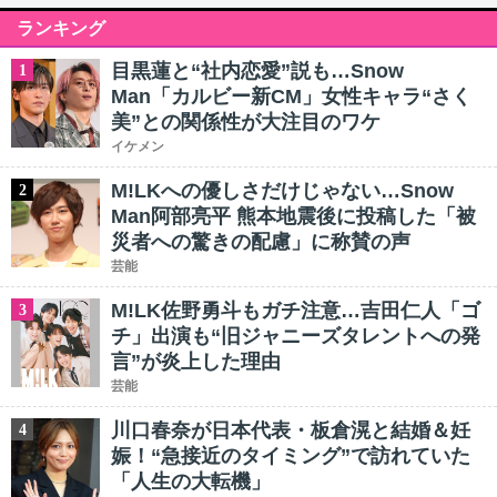
ランキング
目黒蓮と“社内恋愛”説も…Snow
1
Man「カルビー新CM」女性キャラ“さく
美”との関係性が大注目のワケ
イケメン
M!LKへの優しさだけじゃない…Snow
2
Man阿部亮平 熊本地震後に投稿した「被
災者への驚きの配慮」に称賛の声
芸能
M!LK佐野勇斗もガチ注意…吉田仁人「ゴ
3
チ」出演も“旧ジャニーズタレントへの発
言”が炎上した理由
芸能
川口春奈が日本代表・板倉滉と結婚＆妊
4
娠！“急接近のタイミング”で訪れていた
「人生の大転機」