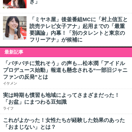
き」
「ミヤネ屋」後釜番組MCに「村上信五と
読売テレビ女子アナ」起用までの「最重
要議論」内幕！「別のタレントと東京の
フリーアナ」が候補に
最新記事
「バチバチに荒れそう」の声も…松本潤「アイドル
プロデュース始動」報道も懸念される“一部旧ジャニ
ファンの反発”とは
イケメン
実は時期も慣習も地域によってさまざまだった！
「お盆」にまつわる豆知識
ライフ
これがよかった！女性たちが経験した効果のあった
「おまじない」とは？