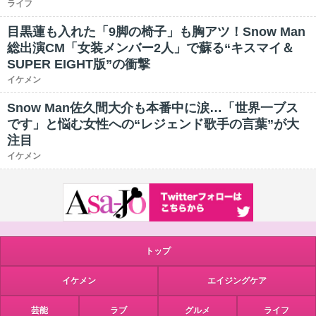
ライフ
目黒蓮も入れた「9脚の椅子」も胸アツ！Snow Man
総出演CM「女装メンバー2人」で蘇る“キスマイ＆
SUPER EIGHT版”の衝撃
イケメン
Snow Man佐久間大介も本番中に涙…「世界一ブス
です」と悩む女性への“レジェンド歌手の言葉”が大
注目
イケメン
トップ
イケメン
エイジングケア
芸能
ラブ
グルメ
ライフ