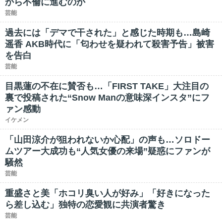
から不倫に進むのか
芸能
過去には「デマで干された」と感じた時期も…島崎
遥香 AKB時代に「匂わせを疑われて殺害予告」被害
を告白
芸能
目黒蓮の不在に賛否も…「FIRST TAKE」大注目の
裏で投稿された“Snow Manの意味深インスタ”にフ
ァン感動
イケメン
「山田涼介が狙われないか心配」の声も…ソロドー
ムツアー大成功も“人気女優の来場”疑惑にファンが
騒然
芸能
重盛さと美「ホコリ臭い人が好み」「好きになった
ら差し込む」独特の恋愛観に共演者驚き
芸能