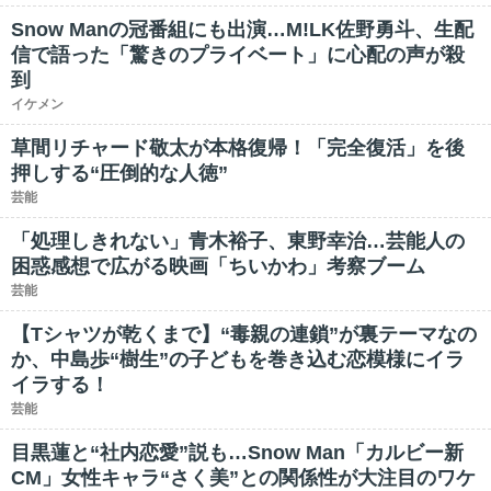
Snow Manの冠番組にも出演…M!LK佐野勇斗、生配
信で語った「驚きのプライベート」に心配の声が殺
到
イケメン
草間リチャード敬太が本格復帰！「完全復活」を後
押しする“圧倒的な人徳”
芸能
「処理しきれない」青木裕子、東野幸治…芸能人の
困惑感想で広がる映画「ちいかわ」考察ブーム
芸能
【Tシャツが乾くまで】“毒親の連鎖”が裏テーマなの
か、中島歩“樹生”の子どもを巻き込む恋模様にイラ
イラする！
芸能
目黒蓮と“社内恋愛”説も…Snow Man「カルビー新
CM」女性キャラ“さく美”との関係性が大注目のワケ