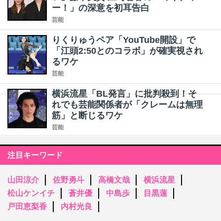
ー！」の深意を初耳告白
芸能
りくりゅうペア「YouTube開設」で
「江頭2:50とのコラボ」が確実視され
るワケ
芸能
横浜流星「BL発言」に批判殺到！そ
れでも芸能関係者が「クレームは無理
筋」と断じるワケ
芸能
注目キーワード
山田涼介
佐野勇斗
高橋文哉
横浜流星
松山ケンイチ
蒼井優
中島歩
目黒蓮
戸田恵梨香
内村光良