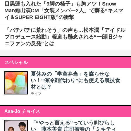
目黒蓮も入れた「9脚の椅子」も胸アツ！Snow
Man総出演CM「女装メンバー2人」で蘇る“キスマ
イ＆SUPER EIGHT版”の衝撃
「バチバチに荒れそう」の声も…松本潤「アイドル
プロデュース始動」報道も懸念される“一部旧ジャ
ニファンの反発”とは
スペシャル
夏休みの「学童弁当」を腐らせな
い！“保冷剤代わり”にも使える裏技食
材とは？
ライフ
Asa-Jo チョイス
「“やっと言える”っていう叫びらし
い」藤本美貴 庄司智春の「ミキティ