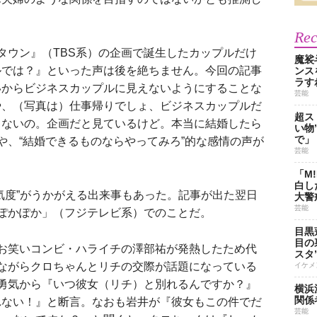
Re
タウン』（TBS系）の企画で誕生したカップルだけ
魔裟
ルでは？』といった声は後を絶ちません。今回の記事
ンス
ラす
いからビジネスカップルに見えないようにすることな
芸能
や、（写真は）仕事帰りでしょ、ビジネスカップルだ
超ス
ゃないの。企画だと見ているけど。本当に結婚したら
い物
で」
や、“結婚できるものならやってみろ”的な感情の声が
芸能
）
「M
白し
度”がうかがえる出来事もあった。記事が出た翌日
大警
芸能
ぽかぽか」（フジテレビ系）でのことだ。
目黒
目の
お笑いコンビ・ハライチの澤部祐が発熱したため代
スタ
ながらクロちゃんとリチの交際が話題になっている
イケメ
勇気から『いつ彼女（リチ）と別れるんですか？』
横浜
関係
れない！』と断言。なおも岩井が『彼女もこの件でだ
芸能