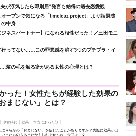
、“夫が浮気したら即別居”発言も納得の過去恋愛観
ンで気になる「timelesz project」より話題沸
」の中身
ビジネスパートナー】になれる相性だった！／三田モニ
て行ってない……この罪悪感を消す3つのプチプラ・イ
……髪の毛を触る癖がある女性の心理とは？
かった！女性たちが経験した効果の
おまじない」とは？
少女時代
効果
本当にあった話
代に何らかの「おまじない」を信じたことがありますか？実際に効果が出
いったものもあったかもしれませんね。今回は、女...