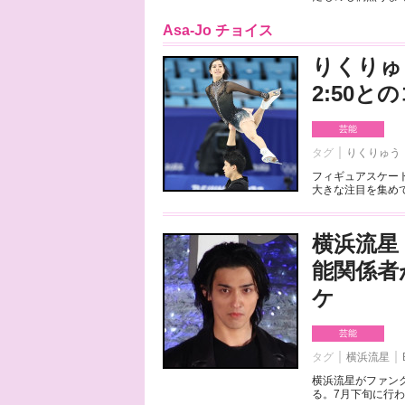
Asa-Jo チョイス
りくりゅ
2:50
芸能
タグ
りくりゅう
フィギュアスケート
大きな注目を集めて
横浜流星
能関係者
ケ
芸能
タグ
横浜流星
横浜流星がファンク
る。7月下旬に行わ