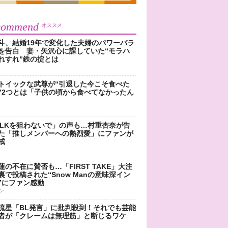
commend
オススメ
斗、結婚19年で変化した夫婦のパワーバラ
を告白 妻・矢沢心に課していた“モラハ
れすれ”鉄の掟とは
トイックな武尊が“引退した今こそ食べた
”2つとは「子供の頃から食べてなかったん
!LKを狙わないで」の声も…村重杏奈が告
た「推しメンバーへの熱烈愛」にファンが
戒
蓮の不在に賛否も…「FIRST TAKE」大注
裏で投稿された“Snow Manの意味深イン
”にファン感動
ン
流星「BL発言」に批判殺到！それでも芸能
者が「クレームは無理筋」と断じるワケ