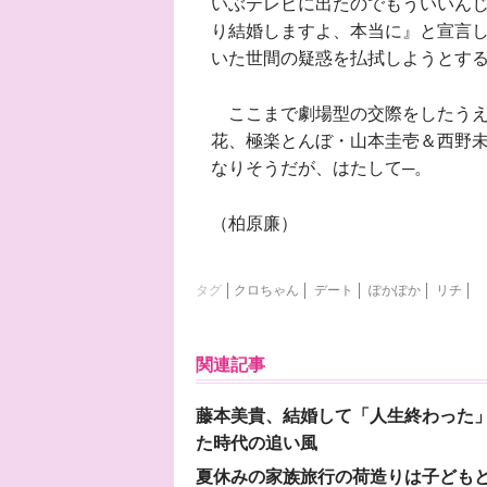
いぶテレビに出たのでもういいん
り結婚しますよ、本当に』と宣言し
いた世間の疑惑を払拭しようとす
ここまで劇場型の交際をしたうえ
花、極楽とんぼ・山本圭壱＆西野未
なりそうだが、はたして─。
（柏原廉）
タグ
クロちゃん
デート
ぽかぽか
リチ
関連記事
藤本美貴、結婚して「人生終わった」
た時代の追い風
夏休みの家族旅行の荷造りは子ども