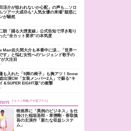
田涼介が狙われないか心配」の声も…ソロ
ムツアー大成功も“人気女優の来場”疑惑に
ンが騒然
二朗「踊る大捜査線」公式告知で浮き彫り
った“全カット要求”の本気度
ow Man佐久間大介も本番中に涙…「世界一
です」と悩む女性への“レジェンド歌手の
”が大注目
ン
蓮も入れた「9脚の椅子」も胸アツ！Snow
n総出演CM「女装メンバー2人」で蘇る“キ
＆SUPER EIGHT版”の衝撃
ン
men
イケメン特集(アサ芸プラス)
映画界に「異例のビジネス」を仕
掛けた稲垣吾郎・草彅剛・香取慎
吾の主演作「新たな収益システ
ム」