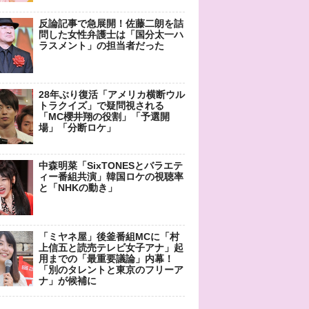
反論記事で急展開！佐藤二朗を詰
問した女性弁護士は「国分太一ハ
ラスメント」の担当者だった
28年ぶり復活「アメリカ横断ウル
トラクイズ」で疑問視される
「MC櫻井翔の役割」「予選開
場」「分断ロケ」
中森明菜「SixTONESとバラエテ
ィー番組共演」韓国ロケの視聴率
と「NHKの動き」
「ミヤネ屋」後釜番組MCに「村
上信五と読売テレビ女子アナ」起
用までの「最重要議論」内幕！
「別のタレントと東京のフリーア
ナ」が候補に