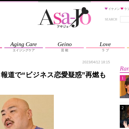
イケメン
ラ
SEARCH
Aging Care
Geino
Love
エイジングケア
芸 能
ラ ブ
2023/04/12 18:15
Ran
報道で“ビジネス恋愛疑惑”再燃も
1
2