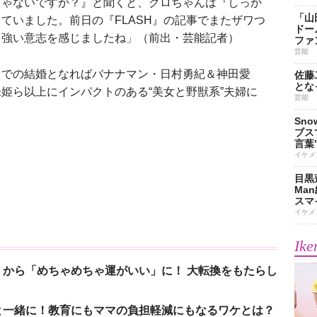
じゃないですか？』と聞くと、クロちゃんは『しっか
「山
ていました。前日の『FLASH』の記事でまたザワつ
ドー
る強い意志を感じましたね」（前出・芸能記者）
ファ
芸能
での結婚となればバナナマン・日村勇紀＆神田愛
佐藤
とな
姫ら以上にインパクトのある“美女と野獣系”夫婦に
芸能
Sn
ブス
言葉
イケメ
目黒
Ma
スマイ
イケメ
Ike
から「めちゃめちゃ運がいい」に！ 大転換をもたらし
と一緒に！教育にもママの負担軽減にもなるワケとは？