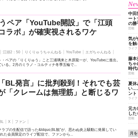
New
中田
ート
うペア「YouTube開設」で「江頭
の勝
芸能
とのコラボ」が確実視されるワケ
気が
を触
ライフ
江頭2：50
りくりゅうちゃんねる
YouTube
エガちゃんねる
藤本
・ペアの「りくりゅう」こと三浦璃来と木原龍一が、YouTubeに進出。
ちゃ
いる。2月のミラノ・コルティナ冬季五輪で...
時代
芸能
「BL発言」に批判殺到！それでも芸
夏休
い…
が「クレームは無理筋」と断じるワ
ント
ライフ
元カ
した
芸能
BL
X
ファン
ラブの生配信で語った&ldquo;BL観”が、思わぬ炎上騒動に発展してい
れた会員限定のライブ配信で、ファンから...