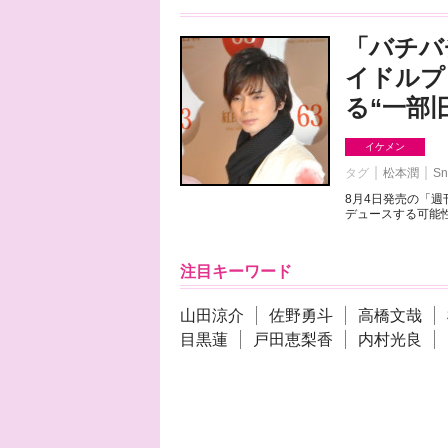
「バチバ
イドルプ
る“一部
イケメン
タグ
松本潤
Sn
8月4日発売の「
デュースする可能性
注目キーワード
山田涼介
佐野勇斗
高橋文哉
目黒蓮
戸田恵梨香
内村光良