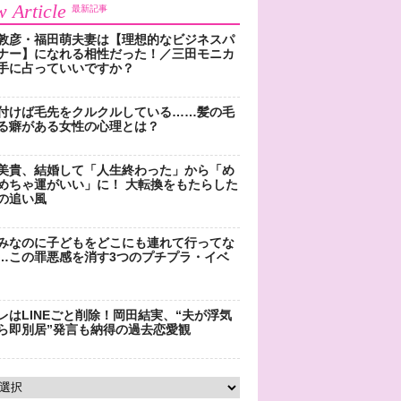
 Article
最新記事
敦彦・福田萌夫妻は【理想的なビジネスパ
ナー】になれる相性だった！／三田モニカ
手に占っていいですか？
付けば毛先をクルクルしている……髪の毛
る癖がある女性の心理とは？
美貴、結婚して「人生終わった」から「め
めちゃ運がいい」に！ 大転換をもたらした
の追い風
みなのに子どもをどこにも連れて行ってな
…この罪悪感を消す3つのプチプラ・イベ
レはLINEごと削除！岡田結実、“夫が浮気
ら即別居”発言も納得の過去恋愛観