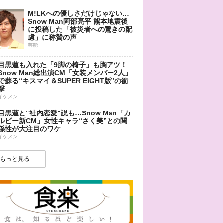
M!LKへの優しさだけじゃない…
Snow Man阿部亮平 熊本地震後
に投稿した「被災者への驚きの配
慮」に称賛の声
芸能
目黒蓮も入れた「9脚の椅子」も胸アツ！
Snow Man総出演CM「女装メンバー2人」
で蘇る“キスマイ＆SUPER EIGHT版”の衝
撃
イケメン
目黒蓮と“社内恋愛”説も…Snow Man「カ
ルビー新CM」女性キャラ“さく美”との関
係性が大注目のワケ
イケメン
もっと見る