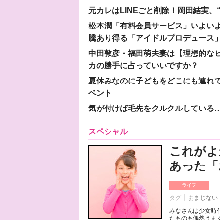
元カレはLINEごと削除！岡田結実
松本潤「有料会員サービス」いよいよオープ
騰あり得る「アイドルプロデュース
中田敦彦・福田萌夫妻は【理想的な
カの勝手に占っていいですか？
夏休みなのに子どもをどこにも連れ
ベント
気が付けば毛先をクルクルしている
スペシャル
これがよ
あった「
ライフ
タグ
おまじない
みなさんは少女時
たものも偶然うまく