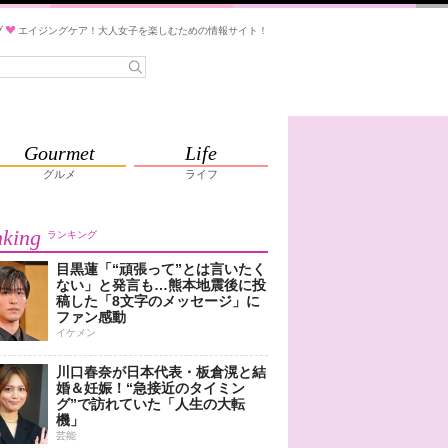
ブ
エイジングケア！大人女子を楽しむための情報サイト！
Gourmet
Life
グルメ
ライフ
king
ランキング
目黒蓮「“頑張って”とは言いたく
ない」と発言も…熊本地震後に投
稿した「8文字のメッセージ」に
ファン感動
イケメン
川口春奈が日本代表・板倉滉と結
婚＆妊娠！“急接近のタイミン
グ”で訪れていた「人生の大転
機」
芸能