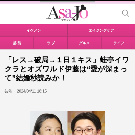
イケメン
エイジングケア
芸 能
ラ ブ
グルメ
ライフ
「レス→破局→１日１キス」蛙亭イワ
クラとオズワルド伊藤は“愛が深まっ
て”結婚秒読みか！
芸能
2024/04/11 18:15