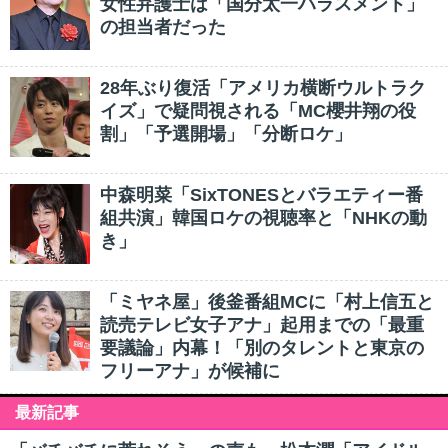
女性弁護士は「国分太一ハラスメント」
の担当者だった
28年ぶり復活「アメリカ横断ウルトラク
イズ」で疑問視される「MC櫻井翔の役
割」「予選開場」「分断ロケ」
中森明菜「SixTONESとバラエティー番
組共演」韓国ロケの視聴率と「NHKの動
き」
「ミヤネ屋」後釜番組MCに「村上信五と
読売テレビ女子アナ」起用までの「最重
要議論」内幕！「別のタレントと東京の
フリーアナ」が候補に
最新記事