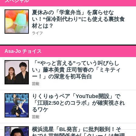
スペシャル
夏休みの「学童弁当」を腐らせな
い！“保冷剤代わり”にも使える裏技食
材とは？
ライフ
Asa-Jo チョイス
「“やっと言える”っていう叫びらし
い」藤本美貴 庄司智春の「ミキティ
ー！」の深意を初耳告白
芸能
りくりゅうペア「YouTube開設」で
「江頭2:50とのコラボ」が確実視され
るワケ
芸能
横浜流星「BL発言」に批判殺到！そ