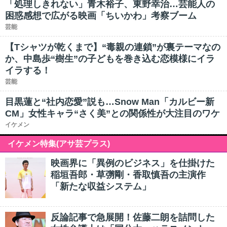
「処理しきれない」青木裕子、東野幸治…芸能人の
困惑感想で広がる映画「ちいかわ」考察ブーム
芸能
【Tシャツが乾くまで】“毒親の連鎖”が裏テーマなの
か、中島歩“樹生”の子どもを巻き込む恋模様にイラ
イラする！
芸能
目黒蓮と“社内恋愛”説も…Snow Man「カルビー新
CM」女性キャラ“さく美”との関係性が大注目のワケ
イケメン
イケメン特集(アサ芸プラス)
映画界に「異例のビジネス」を仕掛けた
稲垣吾郎・草彅剛・香取慎吾の主演作
「新たな収益システム」
反論記事で急展開！佐藤二朗を詰問した