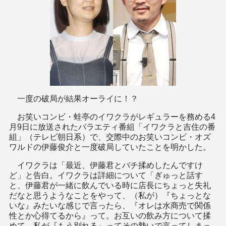
一度の破局が結果オーライに！？
お笑いコンビ・蛙亭のイワクラがレギュラーを務める4
月9日に放送されたバラエティ番組「イワクラと吉住の番
組」（テレビ朝日系）で、交際中のお笑いコンビ・オズ
ワルドの伊藤俊介と一度破局していたことを明かした。
イワクラは「最近、伊藤君とバチ揉めしたんですけ
ど」と告白。イワクラは詳細について「ぎゅっと話す
と、伊藤君が一緒に飲んでいる時に店長にちょっと失礼
だなと思うようなことをやって、（私が）『ちょっとな
いな』みたいな感じで言ったら、『オレは水商売で関係
性とか心得てるから』って。お互いの飲み方について揉
めて、私が『もう別れる』ってその勢いで言ってしまっ