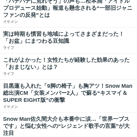
「バチバチに荒れそう」の声も…松本潤「アイドル
プロデュース始動」報道も懸念される“一部旧ジャニ
ファンの反発”とは
イケメン
実は時期も慣習も地域によってさまざまだった！
「お盆」にまつわる豆知識
ライフ
これがよかった！女性たちが経験した効果のあった
「おまじない」とは？
ライフ
目黒蓮も入れた「9脚の椅子」も胸アツ！Snow Man
総出演CM「女装メンバー2人」で蘇る“キスマイ＆
SUPER EIGHT版”の衝撃
イケメン
Snow Man佐久間大介も本番中に涙…「世界一ブス
です」と悩む女性への“レジェンド歌手の言葉”が大
注目