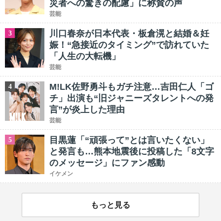
災者への驚きの配慮」に称賛の声
芸能
川口春奈が日本代表・板倉滉と結婚＆妊
3
娠！“急接近のタイミング”で訪れていた
「人生の大転機」
芸能
M!LK佐野勇斗もガチ注意…吉田仁人「ゴ
4
チ」出演も“旧ジャニーズタレントへの発
言”が炎上した理由
芸能
目黒蓮「“頑張って”とは言いたくない」
5
と発言も…熊本地震後に投稿した「8文字
のメッセージ」にファン感動
イケメン
もっと見る