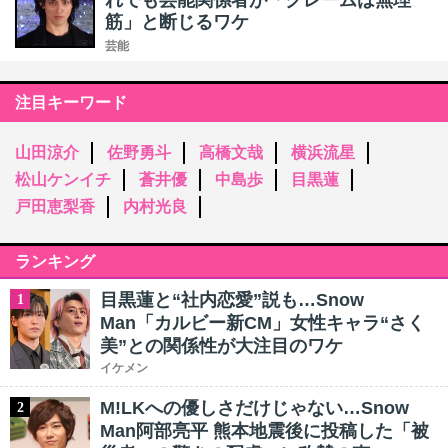
れでも芸能関係者が「クレームは無理
筋」と断じるワケ
芸能
注目キーワード
山田涼介
佐野勇斗
高橋文哉
横浜流星
松山ケンイチ
蒼井優
中島歩
目黒蓮
戸田恵梨香
内村光良
ランキング
目黒蓮と“社内恋愛”説も…Snow
1
Man「カルビー新CM」女性キャラ“さく
美”との関係性が大注目のワケ
イケメン
M!LKへの優しさだけじゃない…Snow
2
Man阿部亮平 熊本地震後に投稿した「被