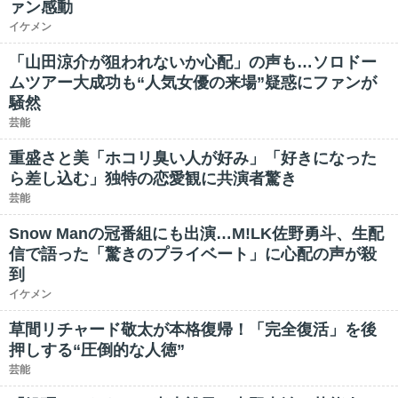
ァン感動
イケメン
「山田涼介が狙われないか心配」の声も…ソロドー
ムツアー大成功も“人気女優の来場”疑惑にファンが
騒然
芸能
重盛さと美「ホコリ臭い人が好み」「好きになった
ら差し込む」独特の恋愛観に共演者驚き
芸能
Snow Manの冠番組にも出演…M!LK佐野勇斗、生配
信で語った「驚きのプライベート」に心配の声が殺
到
イケメン
草間リチャード敬太が本格復帰！「完全復活」を後
押しする“圧倒的な人徳”
芸能