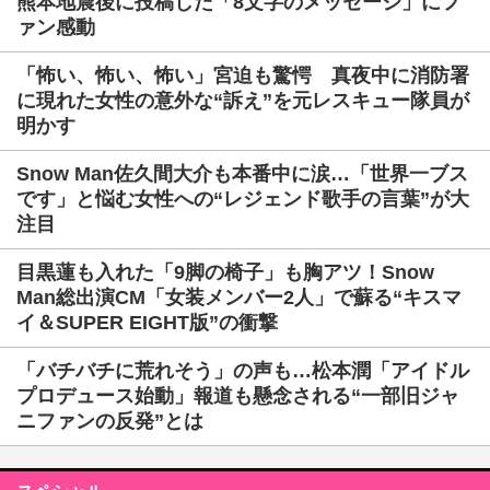
熊本地震後に投稿した「8文字のメッセージ」にフ
ァン感動
「怖い、怖い、怖い」宮迫も驚愕 真夜中に消防署
に現れた女性の意外な“訴え”を元レスキュー隊員が
明かす
Snow Man佐久間大介も本番中に涙…「世界一ブス
です」と悩む女性への“レジェンド歌手の言葉”が大
注目
目黒蓮も入れた「9脚の椅子」も胸アツ！Snow
Man総出演CM「女装メンバー2人」で蘇る“キスマ
イ＆SUPER EIGHT版”の衝撃
「バチバチに荒れそう」の声も…松本潤「アイドル
プロデュース始動」報道も懸念される“一部旧ジャ
ニファンの反発”とは