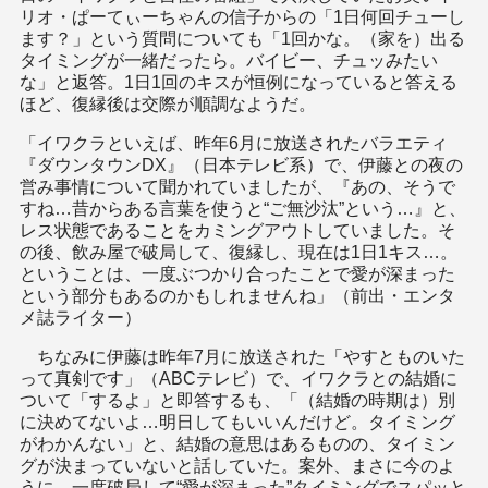
リオ・ぱーてぃーちゃんの信子からの「1日何回チューし
ます？」という質問についても「1回かな。（家を）出る
タイミングが一緒だったら。バイビー、チュッみたい
な」と返答。1日1回のキスが恒例になっていると答える
ほど、復縁後は交際が順調なようだ。
「イワクラといえば、昨年6月に放送されたバラエティ
『ダウンタウンDX』（日本テレビ系）で、伊藤との夜の
営み事情について聞かれていましたが、『あの、そうで
すね…昔からある言葉を使うと“ご無沙汰”という…』と、
レス状態であることをカミングアウトしていました。そ
の後、飲み屋で破局して、復縁し、現在は1日1キス…。
ということは、一度ぶつかり合ったことで愛が深まった
という部分もあるのかもしれませんね」（前出・エンタ
メ誌ライター）
ちなみに伊藤は昨年7月に放送された「やすとものいた
って真剣です」（ABCテレビ）で、イワクラとの結婚に
ついて「するよ」と即答するも、「（結婚の時期は）別
に決めてないよ…明日してもいいんだけど。タイミング
がわかんない」と、結婚の意思はあるものの、タイミン
グが決まっていないと話していた。案外、まさに今のよ
うに、一度破局して“愛が深まった”タイミングでスパッと