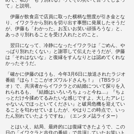
て」と説明。
伊藤が飲食店で店員に取った横柄な態度が引き金とな
り、イワクラから別れを切り出す事態に発展したそうだ
が、伊藤も「わかった。お互いお笑い頑張ろうな」と、
あっさり別れることを受け入れたとのこと。
翌日になって、冷静になったイワクラは「ごめん、や
っぱり別れたくない」と謝罪して伝えたそうだが、伊藤
は「それはないな」と復縁をすんなりとは認めてくれな
かったそうだ。
「確かに伊藤のほうも、今年3月6日に放送されたラジオ
番組『ほら！ここがオズワルドさんち！』（TBSラジ
オ）で、共演者からイワクラとの結婚について探りを入
れられるも、『結婚はいろいろちょっと今ね…』『ちょ
っとだけ今揉めてるみたいな感じですよ。大したアレじ
ゃないんでほっといてください』と破局危機を迎えてい
ることを匂わせていましたが、やはりこの時点で、いっ
たん別れていたようですね」（エンタメ誌ライター）
とはいえ、結局、最終的には復縁できたようで、この
日の「イワクラと吉住の番組」で共演していたお笑いト