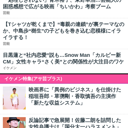
「処理しきれない」青木裕子、東野幸治…芸能人の
困惑感想で広がる映画「ちいかわ」考察ブーム
芸能
【Tシャツが乾くまで】“毒親の連鎖”が裏テーマなの
か、中島歩“樹生”の子どもを巻き込む恋模様にイラ
イラする！
芸能
目黒蓮と“社内恋愛”説も…Snow Man「カルビー新
CM」女性キャラ“さく美”との関係性が大注目のワケ
イケメン
イケメン特集(アサ芸プラス)
映画界に「異例のビジネス」を仕掛けた
稲垣吾郎・草彅剛・香取慎吾の主演作
「新たな収益システム」
反論記事で急展開！佐藤二朗を詰問した
女性弁護士は「国分太一ハラスメント」