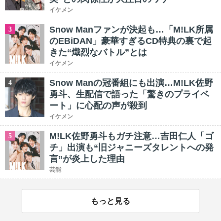
イケメン
Snow Manファンが決起も…「M!LK所属
3
のEBiDAN」豪華すぎるCD特典の裏で起
きた“熾烈なバトル”とは
イケメン
Snow Manの冠番組にも出演…M!LK佐野
4
勇斗、生配信で語った「驚きのプライベ
ート」に心配の声が殺到
イケメン
M!LK佐野勇斗もガチ注意…吉田仁人「ゴ
5
チ」出演も“旧ジャニーズタレントへの発
言”が炎上した理由
芸能
もっと見る