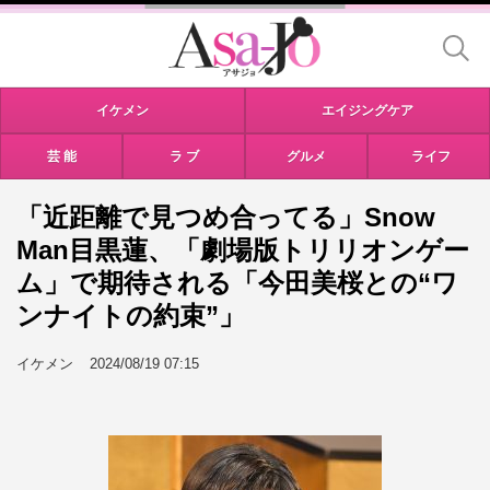
イケメン
エイジングケア
芸 能
ラ ブ
グルメ
ライフ
「近距離で見つめ合ってる」Snow
Man目黒蓮、「劇場版トリリオンゲー
ム」で期待される「今田美桜との“ワ
ンナイトの約束”」
イケメン
2024/08/19 07:15