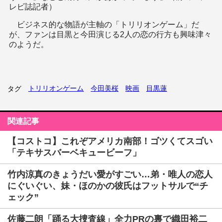
レビ誌記者）
ビジネス的な物語が主軸の「トリリオンゲーム」だ
が、ファンは目黒と今田演じる2人の恋の行方も興味津々
のようだ。
トリリオンゲーム
今田美桜
映画
目黒蓮
タグ
関連記事
【コストコ】これぞアメリカ南部！ゴツくてスゴい
「テキサスバーベキュービーフ」
竹内涼真のきょうだい愛がすごい…弟・唯人の恋人
にぐいぐい、妹・ほのかの彼氏はフットサルで“チ
ェック”
佐藤二朗「踊る大捜査線」全力PRの裏で織田裕二