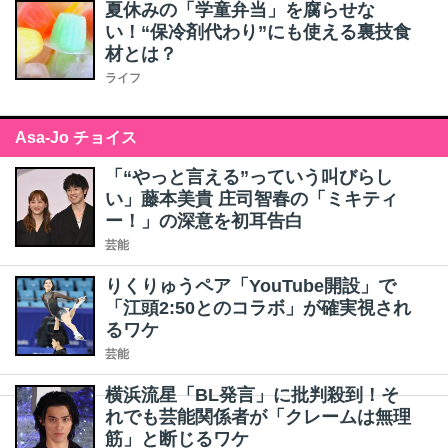
夏休みの「学童弁当」を腐らせな
い！“保冷剤代わり”にも使える裏技食
材とは？
ライフ
Asa-Jo チョイス
「“やっと言える”っていう叫びらし
い」藤本美貴 庄司智春の「ミキティ
ー！」の深意を初耳告白
芸能
りくりゅうペア「YouTube開設」で
「江頭2:50とのコラボ」が確実視され
るワケ
芸能
横浜流星「BL発言」に批判殺到！そ
れでも芸能関係者が「クレームは無理
筋」と断じるワケ