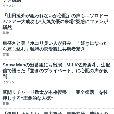
ァン感動
イケメン
「山田涼介が狙われないか心配」の声も…ソロドー
ムツアー大成功も“人気女優の来場”疑惑にファンが
騒然
芸能
重盛さと美「ホコリ臭い人が好み」「好きになった
ら差し込む」独特の恋愛観に共演者驚き
芸能
Snow Manの冠番組にも出演…M!LK佐野勇斗、生配
信で語った「驚きのプライベート」に心配の声が殺
到
イケメン
草間リチャード敬太が本格復帰！「完全復活」を後
押しする“圧倒的な人徳”
芸能