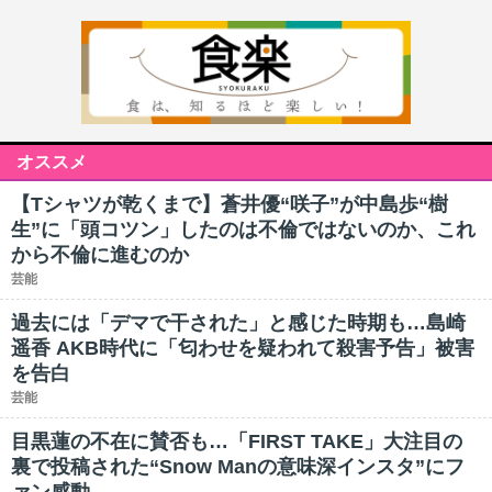
オススメ
【Tシャツが乾くまで】蒼井優“咲子”が中島歩“樹
生”に「頭コツン」したのは不倫ではないのか、これ
から不倫に進むのか
芸能
過去には「デマで干された」と感じた時期も…島崎
遥香 AKB時代に「匂わせを疑われて殺害予告」被害
を告白
芸能
目黒蓮の不在に賛否も…「FIRST TAKE」大注目の
裏で投稿された“Snow Manの意味深インスタ”にフ