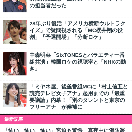
の担当者だった
28年ぶり復活「アメリカ横断ウルトラク
イズ」で疑問視される「MC櫻井翔の役
割」「予選開場」「分断ロケ」
中森明菜「SixTONESとバラエティー番
組共演」韓国ロケの視聴率と「NHKの動
き」
「ミヤネ屋」後釜番組MCに「村上信五と
読売テレビ女子アナ」起用までの「最重
要議論」内幕！「別のタレントと東京の
フリーアナ」が候補に
最新記事
「怖い、怖い、怖い」宮迫も驚愕 真夜中に消防署