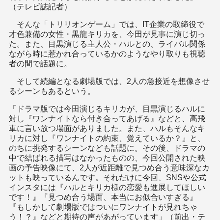
（テレビ誌記者）
そんな「トリリオンゲーム」では、IT企業の取締役で
才色兼備の女性・黒龍キリカを、今田が見事に演じ切っ
た。また、目黒演じる主人公・ハルとの、ライバル関係
ながら時に惹かれ合っているかのようなやり取りも視聴
者の間で話題に。
そして続編となる劇場版では、2人の急接近を想像させ
るシーンもあるという。
「ドラマ版では今田演じるキリカが、目黒演じるハルに
対し『ワンナイトなら付き合ってあげる』などと、高飛
車に言い放つ場面がありました。また、ハルもそんなキ
リカに対し『ワンナイトの約束、覚えているか？』と、
のちに挑発するシーンなども話題に。その後、ドラマの
中で結ばれる描写はなかったものの、今回公開された映
画の予告映像にて、2人が近距離で見つめ合う意味深なカ
ットも映っているんです。それだけに今回、SNSや公式
インスタには『ハルとキリカ様の恋愛も進展してほしい
です！』『見つめ合う場面、本当にお似合いすぎる』
『もしかして劇場版ではついにワンナイトが見れちゃ
う！？』などと期待の声があがっています」（前出・テ