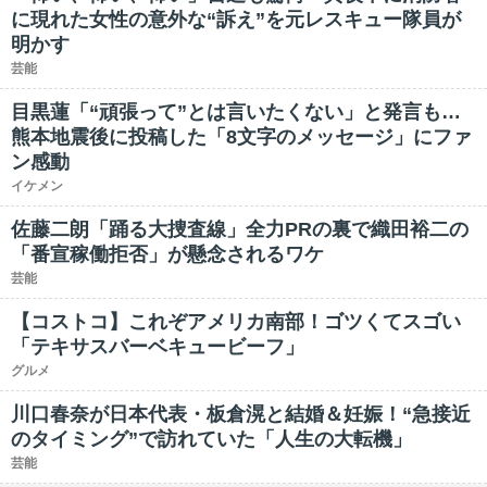
に現れた女性の意外な“訴え”を元レスキュー隊員が
明かす
芸能
目黒蓮「“頑張って”とは言いたくない」と発言も…
熊本地震後に投稿した「8文字のメッセージ」にファ
ン感動
イケメン
佐藤二朗「踊る大捜査線」全力PRの裏で織田裕二の
「番宣稼働拒否」が懸念されるワケ
芸能
【コストコ】これぞアメリカ南部！ゴツくてスゴい
「テキサスバーベキュービーフ」
グルメ
川口春奈が日本代表・板倉滉と結婚＆妊娠！“急接近
のタイミング”で訪れていた「人生の大転機」
芸能