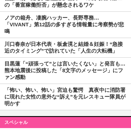
の「番宣稼働拒否」が懸念されるワケ
ノアの箱舟、凄腕ハッカー、長野専務…
「VIVANT」第12話の多すぎる情報量に考察勢が悲
鳴
川口春奈が日本代表・板倉滉と結婚＆妊娠！“急接
近のタイミング”で訪れていた「人生の大転機」
目黒蓮「“頑張って”とは言いたくない」と発言も…
熊本地震後に投稿した「8文字のメッセージ」にフ
ァン感動
「怖い、怖い、怖い」宮迫も驚愕 真夜中に消防署
に現れた女性の意外な“訴え”を元レスキュー隊員が
明かす
スペシャル