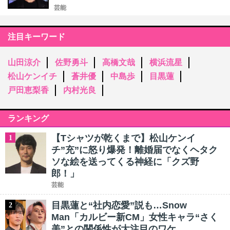
芸能
注目キーワード
山田涼介
佐野勇斗
高橋文哉
横浜流星
松山ケンイチ
蒼井優
中島歩
目黒蓮
戸田恵梨香
内村光良
ランキング
【Tシャツが乾くまで】松山ケンイ
1
チ”充”に怒り爆発！離婚届でなくヘタク
ソな絵を送ってくる神経に「クズ野
郎！」
芸能
目黒蓮と“社内恋愛”説も…Snow
2
Man「カルビー新CM」女性キャラ“さく
美”との関係性が大注目のワケ