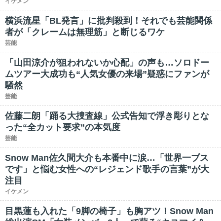
イケメン
横浜流星「BL発言」に批判殺到！それでも芸能関係
者が「クレームは無理筋」と断じるワケ
芸能
「山田涼介が狙われないか心配」の声も…ソロドー
ムツアー大成功も“人気女優の来場”疑惑にファンが
騒然
芸能
佐藤二朗「踊る大捜査線」公式告知で浮き彫りとな
った“全カット要求”の本気度
芸能
Snow Man佐久間大介も本番中に涙…「世界一ブス
です」と悩む女性への“レジェンド歌手の言葉”が大
注目
イケメン
目黒蓮も入れた「9脚の椅子」も胸アツ！Snow Man