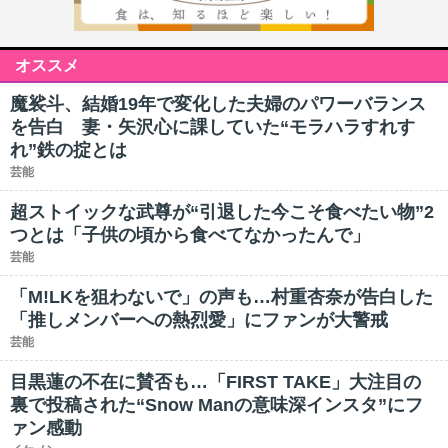
オススメ
魔裟斗、結婚19年で変化した夫婦のパワーバランス
を告白 妻・矢沢心に課していた“モラハラすれす
れ”鉄の掟とは
芸能
超ストイックな武尊が“引退した今こそ食べたい物”2
つとは「子供の頃から食べてなかったんで」
芸能
「M!LKを狙わないで」の声も…村重杏奈が告白した
「推しメンバーへの熱烈愛」にファンが大警戒
芸能
目黒蓮の不在に賛否も…「FIRST TAKE」大注目の
裏で投稿された“Snow Manの意味深インスタ”にフ
ァン感動