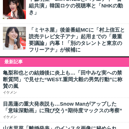
組共演」韓国ロケの視聴率と「NHKの動
き」
「ミヤネ屋」後釜番組MCに「村上信五と
読売テレビ女子アナ」起用までの「最重
要議論」内幕！「別のタレントと東京の
フリーアナ」が候補に
最新記事
亀梨和也との結婚後に炎上も…「田中みな実への禁
断質問」で見せた“WEST.重岡大毅の男気行動”に称
賛の嵐
イケメン
目黒蓮の重大発表説も…Snow Manがアップした
「意味深動画」に飛び交う“期待度マックスの考察”
イケメン
山本里菜「離婚発表」のインスタ画像に秘められ