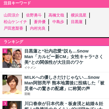
注目キーワード
山田涼介
佐野勇斗
高橋文哉
横浜流星
松山ケンイチ
蒼井優
中島歩
目黒蓮
戸田恵梨香
内村光良
ランキング
目黒蓮と“社内恋愛”説も…Snow
1
Man「カルビー新CM」女性キャラ“さく
美”との関係性が大注目のワケ
イケメン
M!LKへの優しさだけじゃない…Snow
2
Man阿部亮平 熊本地震後に投稿した「被
災者への驚きの配慮」に称賛の声
芸能
川口春奈が日本代表・板倉滉と結婚＆妊
3