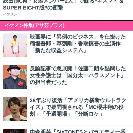
総出演CM「女装メンバー2人」で蘇る“キスマイ＆
SUPER EIGHT版”の衝撃
イケメン
イケメン特集(アサ芸プラス)
映画界に「異例のビジネス」を仕掛けた
稲垣吾郎・草彅剛・香取慎吾の主演作
「新たな収益システム」
反論記事で急展開！佐藤二朗を詰問した
女性弁護士は「国分太一ハラスメント」
の担当者だった
28年ぶり復活「アメリカ横断ウルトラク
イズ」で疑問視される「MC櫻井翔の役
割」「予選開場」「分断ロケ」
中森明菜「SixTONESとバラエティー番