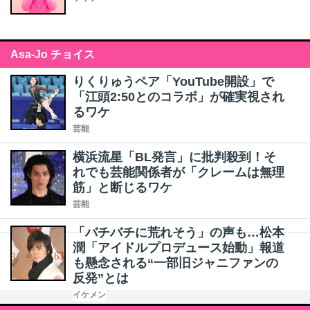
Asa-Jo チョイス
りくりゅうペア「YouTube開設」で
「江頭2:50とのコラボ」が確実視され
るワケ
芸能
横浜流星「BL発言」に批判殺到！そ
れでも芸能関係者が「クレームは無理
筋」と断じるワケ
芸能
「バチバチに荒れそう」の声も…松本
潤「アイドルプロデュース始動」報道
も懸念される“一部旧ジャニファンの
反発”とは
イケメン