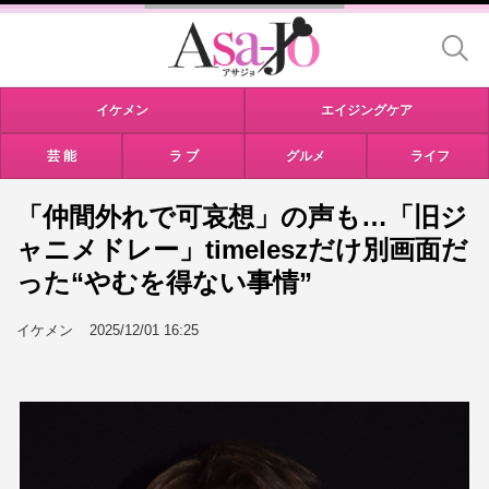
イケメン
エイジングケア
芸 能
ラ ブ
グルメ
ライフ
「仲間外れで可哀想」の声も…「旧ジ
ャニメドレー」timeleszだけ別画面だ
った“やむを得ない事情”
イケメン
2025/12/01 16:25