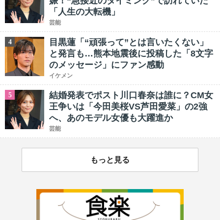
娠！“急接近のタイミング”で訪れていた
「人生の大転機」
芸能
目黒蓮「“頑張って”とは言いたくない」
4
と発言も…熊本地震後に投稿した「8文字
のメッセージ」にファン感動
イケメン
結婚発表でポスト川口春奈は誰に？CM女
5
王争いは「今田美桜VS芦田愛菜」の2強
へ、あのモデル女優も大躍進か
芸能
もっと見る