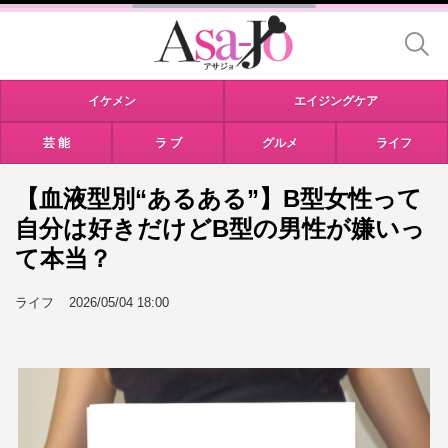
イケメン
エイジングケア
芸 能
ラ ブ
グルメ
ライフ
【血液型別“あるある”】B型女性って
自分は好きだけどB型の男性が嫌いっ
て本当？
ライフ
2026/05/04 18:00