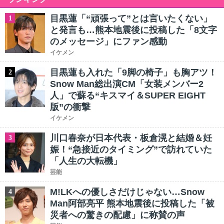
目黒蓮「“頑張って”とは言いたくない」
1
と発言も…熊本地震後に投稿した「8文字
のメッセージ」にファン感動
イケメン
目黒蓮も入れた「9脚の椅子」も胸アツ！
2
Snow Man総出演CM「女装メンバー2
人」で蘇る“キスマイ＆SUPER EIGHT
版”の衝撃
イケメン
川口春奈が日本代表・板倉滉と結婚＆妊
3
娠！“急接近のタイミング”で訪れていた
「人生の大転機」
芸能
M!LKへの優しさだけじゃない…Snow
4
Man阿部亮平 熊本地震後に投稿した「被
災者への驚きの配慮」に称賛の声