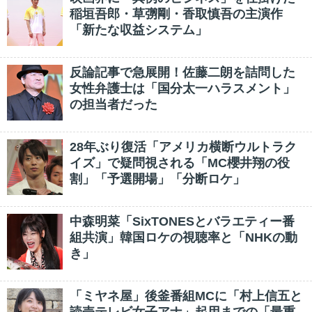
稲垣吾郎・草彅剛・香取慎吾の主演作
「新たな収益システム」
反論記事で急展開！佐藤二朗を詰問した
女性弁護士は「国分太一ハラスメント」
の担当者だった
28年ぶり復活「アメリカ横断ウルトラク
イズ」で疑問視される「MC櫻井翔の役
割」「予選開場」「分断ロケ」
中森明菜「SixTONESとバラエティー番
組共演」韓国ロケの視聴率と「NHKの動
き」
「ミヤネ屋」後釜番組MCに「村上信五と