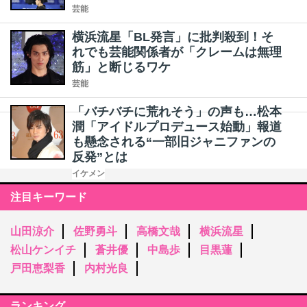
芸能
横浜流星「BL発言」に批判殺到！そ
れでも芸能関係者が「クレームは無理
筋」と断じるワケ
芸能
「バチバチに荒れそう」の声も…松本
潤「アイドルプロデュース始動」報道
も懸念される“一部旧ジャニファンの
反発”とは
イケメン
注目キーワード
山田涼介
佐野勇斗
高橋文哉
横浜流星
松山ケンイチ
蒼井優
中島歩
目黒蓮
戸田恵梨香
内村光良
ランキング