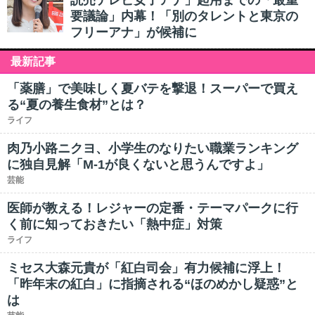
読売テレビ女子アナ」起用までの「最重
要議論」内幕！「別のタレントと東京の
フリーアナ」が候補に
最新記事
「薬膳」で美味しく夏バテを撃退！スーパーで買え
る“夏の養生食材”とは？
ライフ
肉乃小路ニクヨ、小学生のなりたい職業ランキング
に独自見解「M-1が良くないと思うんですよ」
芸能
医師が教える！レジャーの定番・テーマパークに行
く前に知っておきたい「熱中症」対策
ライフ
ミセス大森元貴が「紅白司会」有力候補に浮上！
「昨年末の紅白」に指摘される“ほのめかし疑惑”と
は