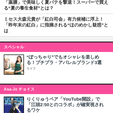
「薬膳」で美味しく夏バテを撃退！スーパーで買え
る“夏の養生食材”とは？
ミセス大森元貴が「紅白司会」有力候補に浮上！
「昨年末の紅白」に指摘される“ほのめかし疑惑”と
は
スペシャル
“ぽっちゃり”でもオシャレを楽しめ
る！プチプラ・アパレルブランド3選
ライフ
Asa-Jo チョイス
りくりゅうペア「YouTube開設」で
「江頭2:50とのコラボ」が確実視され
るワケ