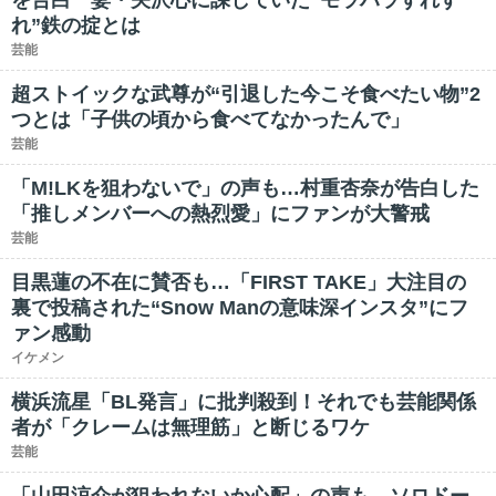
を告白 妻・矢沢心に課していた“モラハラすれす
れ”鉄の掟とは
芸能
超ストイックな武尊が“引退した今こそ食べたい物”2
つとは「子供の頃から食べてなかったんで」
芸能
「M!LKを狙わないで」の声も…村重杏奈が告白した
「推しメンバーへの熱烈愛」にファンが大警戒
芸能
目黒蓮の不在に賛否も…「FIRST TAKE」大注目の
裏で投稿された“Snow Manの意味深インスタ”にフ
ァン感動
イケメン
横浜流星「BL発言」に批判殺到！それでも芸能関係
者が「クレームは無理筋」と断じるワケ
芸能