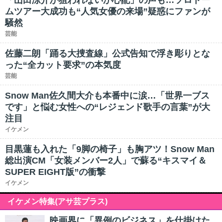
「山田涼介が狙われないか心配」の声も…ソロドー
ムツアー大成功も“人気女優の来場”疑惑にファンが
騒然
芸能
佐藤二朗「踊る大捜査線」公式告知で浮き彫りとな
った“全カット要求”の本気度
芸能
Snow Man佐久間大介も本番中に涙…「世界一ブス
です」と悩む女性への“レジェンド歌手の言葉”が大
注目
イケメン
目黒蓮も入れた「9脚の椅子」も胸アツ！Snow Man
総出演CM「女装メンバー2人」で蘇る“キスマイ＆
SUPER EIGHT版”の衝撃
イケメン
イケメン特集(アサ芸プラス)
映画界に「異例のビジネス」を仕掛けた