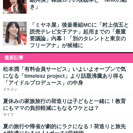
組共演」韓国ロケの視聴率と「NHKの動
き」
「ミヤネ屋」後釜番組MCに「村上信五と
読売テレビ女子アナ」起用までの「最重
要議論」内幕！「別のタレントと東京の
フリーアナ」が候補に
最新記事
松本潤「有料会員サービス」いよいよオープンで気
になる「timelesz project」より話題沸騰あり得る
「アイドルプロデュース」の中身
イケメン
夏休みの家族旅行の荷造りは子どもと一緒に！教育
にもママの負担軽減にもなるワケとは？
ライフ
夏の旅行や帰省が劇的にラクになる！荷造りと旅先