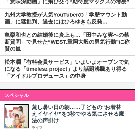
「意味深動画」に飛び交う“期待度マックスの考察”
九州大学教授が人気YouTuberの「学歴マウント動
画」に猛批判、過去にはひろゆきも反発…
亀梨和也との結婚後に炎上も…「田中みな実への禁
断質問」で見せた“WEST.重岡大毅の男気行動”に称
賛の嵐
松本潤「有料会員サービス」いよいよオープンで気
になる「timelesz project」より話題沸騰あり得る
「アイドルプロデュース」の中身
スペシャル
蒸し暑い日の朝……子どもの“お着替
えイヤイヤ”を3秒でやる気にさせる魔
法の声掛け
ライフ