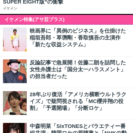
SUPER EIGHT版”の衝撃
イケメン
イケメン特集(アサ芸プラス)
映画界に「異例のビジネス」を仕掛けた
稲垣吾郎・草彅剛・香取慎吾の主演作
「新たな収益システム」
反論記事で急展開！佐藤二朗を詰問した
女性弁護士は「国分太一ハラスメント」
の担当者だった
28年ぶり復活「アメリカ横断ウルトラク
イズ」で疑問視される「MC櫻井翔の役
割」「予選開場」「分断ロケ」
中森明菜「SixTONESとバラエティー番