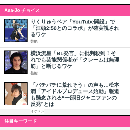
Asa-Jo チョイス
りくりゅうペア「YouTube開設」で
「江頭2:50とのコラボ」が確実視され
るワケ
芸能
横浜流星「BL発言」に批判殺到！そ
れでも芸能関係者が「クレームは無理
筋」と断じるワケ
芸能
「バチバチに荒れそう」の声も…松本
潤「アイドルプロデュース始動」報道
も懸念される“一部旧ジャニファンの
反発”とは
イケメン
注目キーワード