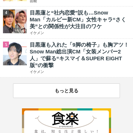
芸能
目黒蓮と“社内恋愛”説も…Snow
4
Man「カルビー新CM」女性キャラ“さく
美”との関係性が大注目のワケ
イケメン
目黒蓮も入れた「9脚の椅子」も胸アツ！
5
Snow Man総出演CM「女装メンバー2
人」で蘇る“キスマイ＆SUPER EIGHT
版”の衝撃
イケメン
もっと見る