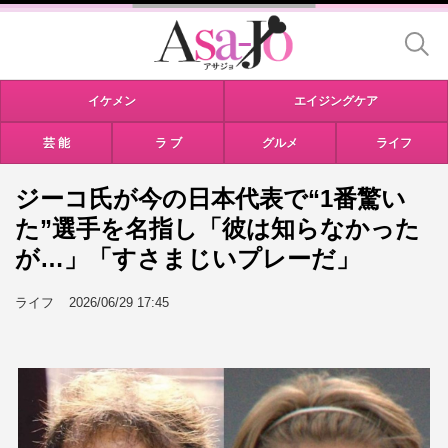
イケメン
エイジングケア
芸 能
ラ ブ
グルメ
ライフ
ジーコ氏が今の日本代表で“1番驚い
た”選手を名指し「彼は知らなかった
が…」「すさまじいプレーだ」
ライフ
2026/06/29 17:45