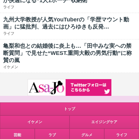
が快適になる“1人1ポーチ”収納術
ライフ
九州大学教授が人気YouTuberの「学歴マウント動
画」に猛批判、過去にはひろゆきも反発…
ライフ
亀梨和也との結婚後に炎上も…「田中みな実への禁
断質問」で見せた“WEST.重岡大毅の男気行動”に称
賛の嵐
イケメン
トップ
イケメン
エイジングケア
芸能
ラブ
グルメ
ライフ