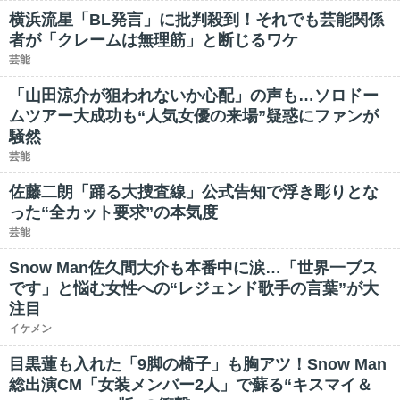
横浜流星「BL発言」に批判殺到！それでも芸能関係
者が「クレームは無理筋」と断じるワケ
芸能
「山田涼介が狙われないか心配」の声も…ソロドー
ムツアー大成功も“人気女優の来場”疑惑にファンが
騒然
芸能
佐藤二朗「踊る大捜査線」公式告知で浮き彫りとな
った“全カット要求”の本気度
芸能
Snow Man佐久間大介も本番中に涙…「世界一ブス
です」と悩む女性への“レジェンド歌手の言葉”が大
注目
イケメン
目黒蓮も入れた「9脚の椅子」も胸アツ！Snow Man
総出演CM「女装メンバー2人」で蘇る“キスマイ＆