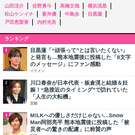
山田涼介
佐野勇斗
高橋文哉
横浜流星
松山ケンイチ
蒼井優
中島歩
目黒蓮
戸田恵梨香
内村光良
ランキング
目黒蓮「“頑張って”とは言いたくない」
1
と発言も…熊本地震後に投稿した「8文字
のメッセージ」にファン感動
イケメン
川口春奈が日本代表・板倉滉と結婚＆妊
2
娠！“急接近のタイミング”で訪れていた
「人生の大転機」
芸能
M!LKへの優しさだけじゃない…Snow
3
Man阿部亮平 熊本地震後に投稿した「被
災者への驚きの配慮」に称賛の声