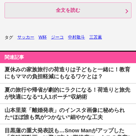
全文を読む
サッカー
W杯
ジーコ
中村敬斗
三苫薫
タグ
関連記事
夏休みの家族旅行の荷造りは子どもと一緒に！教育
にもママの負担軽減にもなるワケとは？
夏の旅行や帰省が劇的にラクになる！荷造りと旅先
が快適になる“1人1ポーチ”収納術
山本里菜「離婚発表」のインスタ画像に秘められ
た“ほぼ誰も気がつかない”細やかな工夫
目黒蓮の重大発表説も…Snow Manがアップした