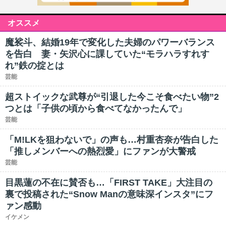
オススメ
魔裟斗、結婚19年で変化した夫婦のパワーバランス
を告白 妻・矢沢心に課していた“モラハラすれす
れ”鉄の掟とは
芸能
超ストイックな武尊が“引退した今こそ食べたい物”2
つとは「子供の頃から食べてなかったんで」
芸能
「M!LKを狙わないで」の声も…村重杏奈が告白した
「推しメンバーへの熱烈愛」にファンが大警戒
芸能
目黒蓮の不在に賛否も…「FIRST TAKE」大注目の
裏で投稿された“Snow Manの意味深インスタ”にフ
ァン感動
イケメン