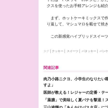
クスを使ったお手軽アレンジも紹
まず、ホットケーキミックスで作
り返して、マシュマロを載せて焼
この新感覚ハイブリッドスイーツ
タグ
クッキー
スイーツ
パヌッキー
パン
関連記事
肉乃小路ニクヨ、小学生のなりたい職
すよ」
医師が教える！レジャーの定番・テ
「薬膳」で美味しく夏バテを撃退！ス
三山凌輝の「あんかけパスタ店」に“