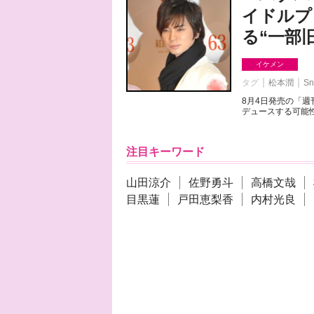
イドルプ
る“一部
イケメン
タグ
松本潤
Sn
8月4日発売の「
デュースする可能性
注目キーワード
山田涼介
佐野勇斗
高橋文哉
目黒蓮
戸田恵梨香
内村光良