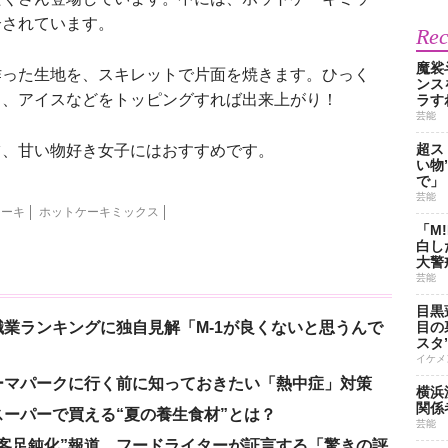
介されています。
Re
魔裟
った生地を、スキレットで片面を焼きます。ひっく
ンス
き、アイスなどをトッピングすれば出来上がり！
ラす
芸能
超ス
、甘い物好き女子にはおすすめです。
い物
で」
芸能
ケーキ
ホットケーキミックス
「M
白し
大警
芸能
目黒
業ランキングに独自見解「M-1が良くないと思うんで
目の
スタ
イケメ
ーマパークに行く前に知っておきたい「熱中症」対策
横浜
関係
ーパーで買える“夏の養生食材”とは？
芸能
客足鈍化”報道…フードライターが証言する「驚きの評