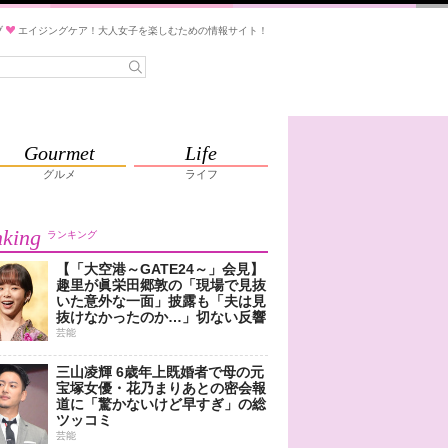
ブ
エイジングケア！大人女子を楽しむための情報サイト！
Gourmet
Life
グルメ
ライフ
king
ランキング
【「大空港～GATE24～」会見】
趣里が眞栄田郷敦の「現場で見抜
いた意外な一面」披露も「夫は見
抜けなかったのか…」切ない反響
芸能
三山凌輝 6歳年上既婚者で母の元
宝塚女優・花乃まりあとの密会報
道に「驚かないけど早すぎ」の総
ツッコミ
芸能