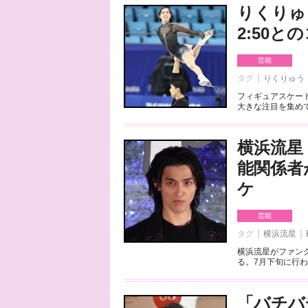
りくりゅ
2:50
芸能
タグ
りくりゅう
フィギュアスケート
大きな注目を集めて
横浜流星
能関係者
ケ
芸能
タグ
横浜流星
横浜流星がファンク
る。7月下旬に行わ
「バチバ