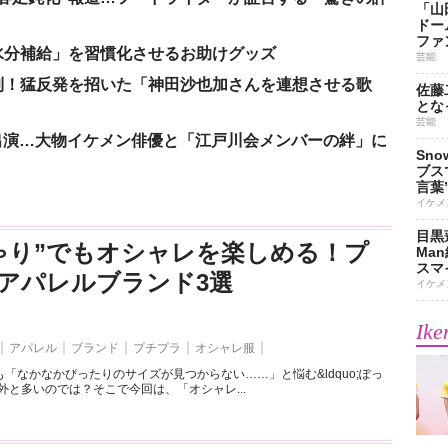
「山
ドー
ファ
水分補給」を習慣化させるお助けグッズ
芸能
到！猛反発を招いた「神田沙也加さんを連想させる歌
佐藤
とな
芸能
”で出演…大物イケメン俳優と「江戸川会メンバーの絆」に
Sn
ブス
言葉
イケメ
目黒
ゃり”でもオシャレを楽しめる！プ
Ma
スマイ
アパレルブランド3選
イケメ
Ike
アパレル
ブランド
プチプラ
オシャレ服
「なかなかぴったりのサイズが見つからない……」と悩む&ldquo;ぽっ
外と多いのでは？そこで今回は、「オシャレ...