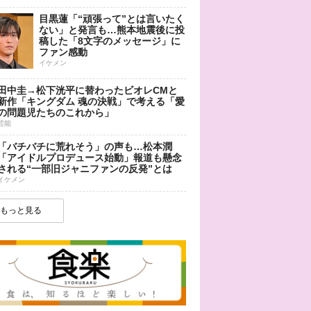
目黒蓮「“頑張って”とは言いたく
ない」と発言も…熊本地震後に投
稿した「8文字のメッセージ」に
ファン感動
イケメン
田中圭→松下洸平に替わったビオレCMと
新作「キングダム 魂の決戦」で考える「愛
の問題児たちのこれから」
芸能
「バチバチに荒れそう」の声も…松本潤
「アイドルプロデュース始動」報道も懸念
される“一部旧ジャニファンの反発”とは
イケメン
もっと見る