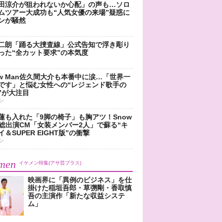
田涼介が狙われないか心配」の声も…ソロ
ムツアー大成功も“人気女優の来場”疑惑に
ンが騒然
二朗「踊る大捜査線」公式告知で浮き彫り
った“全カット要求”の本気度
ow Man佐久間大介も本番中に涙…「世界一
です」と悩む女性への“レジェンド歌手の
”が大注目
ン
蓮も入れた「9脚の椅子」も胸アツ！Snow
n総出演CM「女装メンバー2人」で蘇る“キ
＆SUPER EIGHT版”の衝撃
ン
men
イケメン特集(アサ芸プラス)
映画界に「異例のビジネス」を仕
掛けた稲垣吾郎・草彅剛・香取慎
吾の主演作「新たな収益システ
ム」