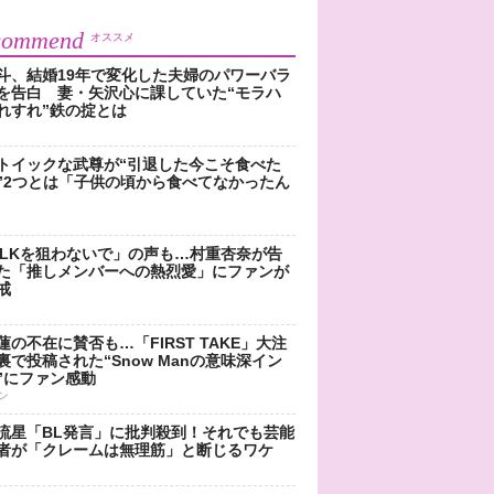
commend
オススメ
斗、結婚19年で変化した夫婦のパワーバラ
を告白 妻・矢沢心に課していた“モラハ
れすれ”鉄の掟とは
トイックな武尊が“引退した今こそ食べた
”2つとは「子供の頃から食べてなかったん
!LKを狙わないで」の声も…村重杏奈が告
た「推しメンバーへの熱烈愛」にファンが
戒
蓮の不在に賛否も…「FIRST TAKE」大注
裏で投稿された“Snow Manの意味深イン
”にファン感動
ン
流星「BL発言」に批判殺到！それでも芸能
者が「クレームは無理筋」と断じるワケ