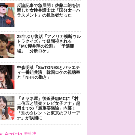
反論記事で急展開！佐藤二朗を詰
問した女性弁護士は「国分太一ハ
ラスメント」の担当者だった
28年ぶり復活「アメリカ横断ウル
トラクイズ」で疑問視される
「MC櫻井翔の役割」「予選開
場」「分断ロケ」
中森明菜「SixTONESとバラエテ
ィー番組共演」韓国ロケの視聴率
と「NHKの動き」
「ミヤネ屋」後釜番組MCに「村
上信五と読売テレビ女子アナ」起
用までの「最重要議論」内幕！
「別のタレントと東京のフリーア
ナ」が候補に
 Article
最新記事