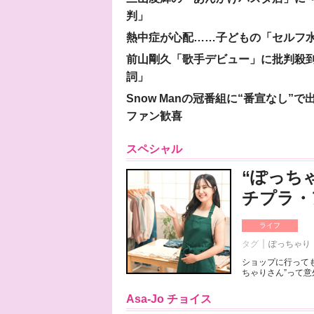
判」
熱中症が心配……子どもの「セルフ
前山剛久「歌手デビュー」に批判殺
詞」
Snow Manの冠番組に“番宣なし
ファン歓喜
スペシャル
“ぽっち
チプラ・
ライフ
タグ
ぽっちゃり
ショップに行っても
ちゃりさん”って意
Asa-Jo チョイス