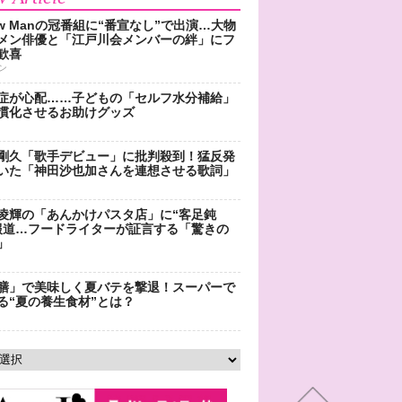
ow Manの冠番組に“番宣なし”で出演…大物
メン俳優と「江戸川会メンバーの絆」にフ
歓喜
ン
症が心配……子どもの「セルフ水分補給」
慣化させるお助けグッズ
剛久「歌手デビュー」に批判殺到！猛反発
いた「神田沙也加さんを連想させる歌詞」
凌輝の「あんかけパスタ店」に“客足鈍
報道…フードライターが証言する「驚きの
」
膳」で美味しく夏バテを撃退！スーパーで
る“夏の養生食材”とは？