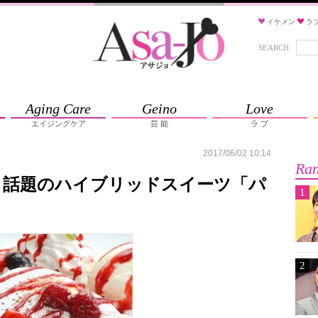
イケメン
ラ
SEARCH
Aging Care
Geino
Love
エイジングケア
芸 能
ラ ブ
2017/06/02 10:14
Ran
！話題のハイブリッドスイーツ「パ
1
2