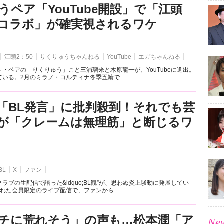
うペア「YouTube開設」で「江頭
とのコラボ」が確実視されるワケ
江頭2：50
りくりゅうちゃんねる
YouTube
エガちゃんねる
・ペアの「りくりゅう」こと三浦璃来と木原龍一が、YouTubeに進出。
いる。2月のミラノ・コルティナ冬季五輪で...
「BL発言」に批判殺到！それでも芸
が「クレームは無理筋」と断じるワ
BL
X
ファン
ラブの生配信で語った&ldquo;BL観”が、思わぬ炎上騒動に発展してい
れた会員限定のライブ配信で、ファンから...
チに荒れそう」の声も…松本潤「ア
New