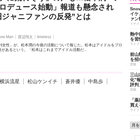
ロデュース始動」報道も懸念され
Sn
イケ
旧ジャニファンの反発”とは
ァン
イケメ
熱中
ow Man
渡辺翔太
timelesz
を習
ライフ
週刊女性」が、松本潤の今後の活動について報じた。松本はアイドルをプロ
があるという。「松本はこれまでアイドル活動だ...
前山
を招
芸能
三山
化”
横浜流星
松山ケンイチ
蒼井優
中島歩
評判
芸能
「薬
買え
ライフ